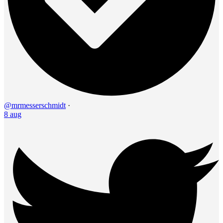
@mrmesserschmidt
·
8 aug