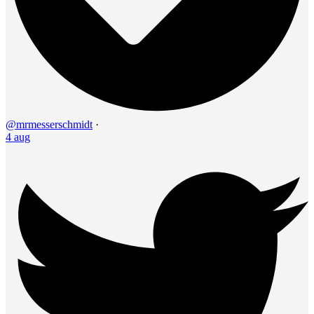
@mrmesserschmidt
·
4 aug