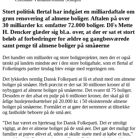
Stort politisk flertal har indgået en milliardaftale om
grøn renovering af almene boliger. Aftalen på over
30 milliarder kr. omfatter 72.000 boliger. DFs Mette
H. Dencker glæder sig bl.a. over, at der er sat et stort
beløb af forbedringer for ældre og gangbesværede
samt penge til almene boliger på småøerne
Det handler om milliarder og store boligprojekter, men der er også
tænkt på landets mindste øer i den store boligaftale, som et flertal af
Folketingets partier tirsdag blev enige med regeringen om.
Det lykkedes nemlig Dansk Folkeparti at få et afsnit med om almene
boliger på småøer. Helt præcist er der sat 30 millioner kroner af til
nybyggeri af almene boliger på småøerne. Det svarer til 75 boliger.
Desuden er der afsat en pulje på 6 millioner kroner, der skal gå til
årlige huslejenedsættelser på 20.000 kr. i 50 eksisterende almene
boliger på småøerne. Formålet er at gøre det nemmere at tiltrække
og fastholde beboere på de små øer.
”Det har været en hjertesag for Dansk Folkeparti. Det er utroligt
vigtigt, at der er almene boliger på de små øer. Det gør det muligt for
familier at prøve ølivet af, uden at skulle starte med at købe et hus,”