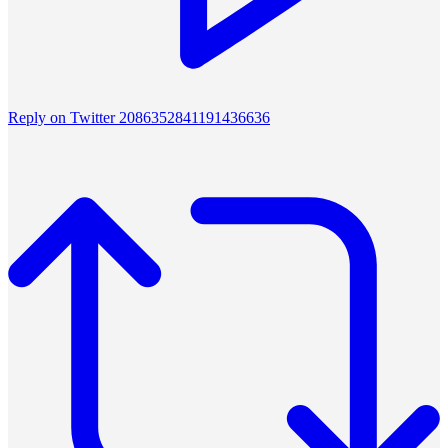
Reply on Twitter 2086352841191436636