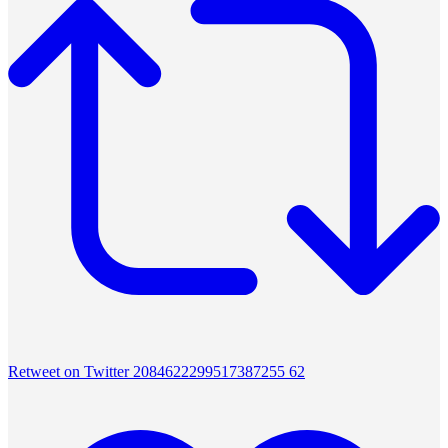
Retweet on Twitter 2084622299517387255
62