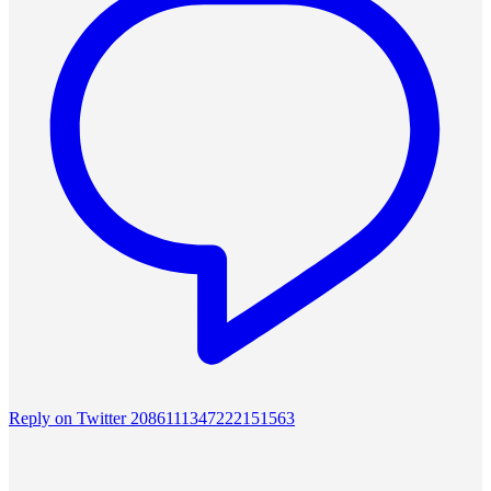
Reply on Twitter 2086111347222151563