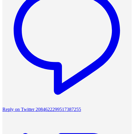
Reply on Twitter 2084622299517387255