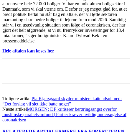
at renovere hele 72.000 boliger. Vi har en unik almen boligsektor i
Danmark, som vi skal værne om. Derfor er jeg meget glad for, at et
bredt politisk flertal nu står bag en aftale, der vil løfte sektoren
markant og sikre bedre boliger til lejerne frem mod 2026. Samtidig
står vi i en usædvanlig situation som følge af coronakrisen, der har
gjort det helt afgørende, at vi nu fremrykker investeringer for 18,4
mia. kroner,” siger boligminister Kaare Dybvad Bek i en
pressemeddelelse.
Hele aftalen kan læses her
Tidligere artikel
Pia Kjærsgaard skyder ministers katteudspil ned:
“Det forslag vil slet ikke batte noget”
Næste artikel
MORGEN: DF kritiserer berøringsangst overfor
muslimske parallelsamfund | Partier kræver uvildig undersøgelse af
coronakrisen
RELATEREDE ARTIKLER
MERE FRA FORFATTEREN