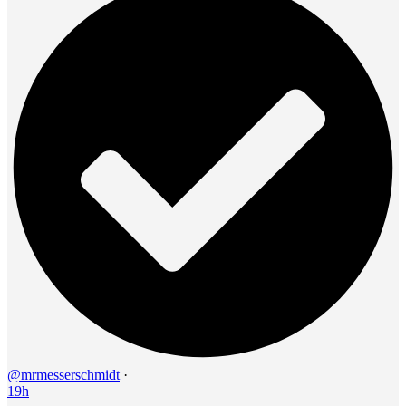
@mrmesserschmidt
·
19h