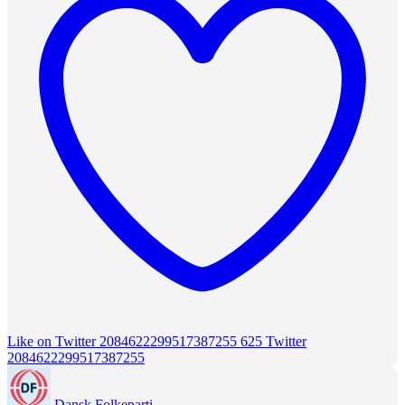
Like on Twitter 2084622299517387255
625
Twitter
2084622299517387255
Dansk Folkeparti