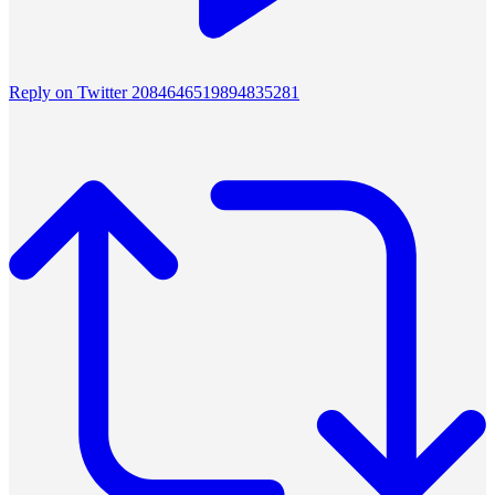
Reply on Twitter 2084646519894835281