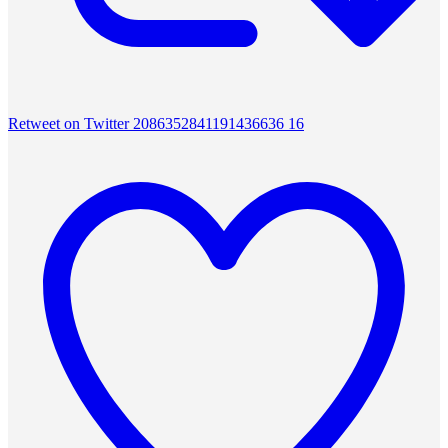
Retweet on Twitter 2086352841191436636
16