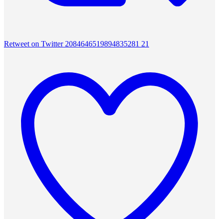
Retweet on Twitter 2084646519894835281
21