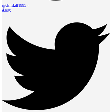
@danskdf1995
·
4 aug