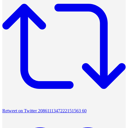
Retweet on Twitter 2086111347222151563
60