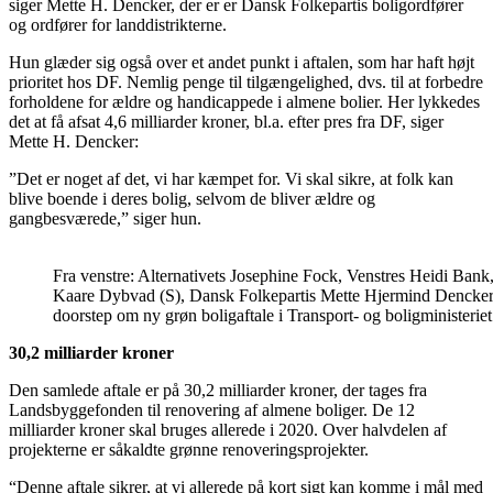
siger Mette H. Dencker, der er er Dansk Folkepartis boligordfører
og ordfører for landdistrikterne.
Hun glæder sig også over et andet punkt i aftalen, som har haft højt
prioritet hos DF. Nemlig penge til tilgængelighed, dvs. til at forbedre
forholdene for ældre og handicappede i almene bolier. Her lykkedes
det at få afsat 4,6 milliarder kroner, bl.a. efter pres fra DF, siger
Mette H. Dencker:
”Det er noget af det, vi har kæmpet for. Vi skal sikre, at folk kan
blive boende i deres bolig, selvom de bliver ældre og
gangbesværede,” siger hun.
Fra venstre: Alternativets Josephine Fock, Venstres Heidi Ban
Kaare Dybvad (S), Dansk Folkepartis Mette Hjermind Dencker,
doorstep om ny grøn boligaftale i Transport- og boligministeri
30,2 milliarder kroner
Den samlede aftale er på 30,2 milliarder kroner, der tages fra
Landsbyggefonden til renovering af almene boliger. De 12
milliarder kroner skal bruges allerede i 2020. Over halvdelen af
projekterne er såkaldte grønne renoveringsprojekter.
“Denne aftale sikrer, at vi allerede på kort sigt kan komme i mål med