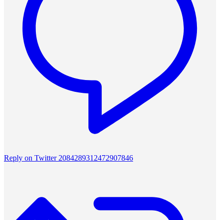
Reply on Twitter 2084289312472907846