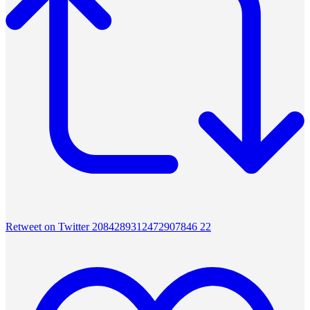
Retweet on Twitter 2084289312472907846
22