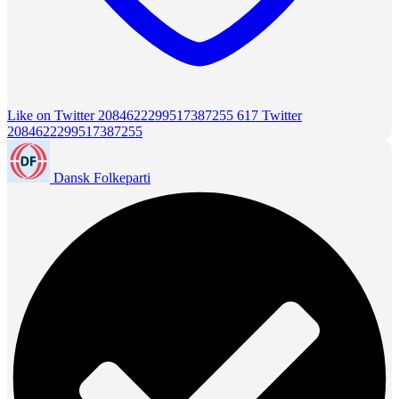
Like on Twitter 2084622299517387255
617
Twitter
2084622299517387255
Dansk Folkeparti