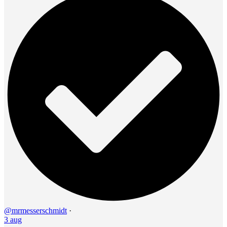
@mrmesserschmidt
·
3 aug