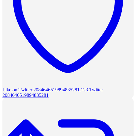
Like on Twitter 2084646519894835281
123
Twitter
2084646519894835281