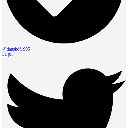
@danskdf1995
·
31 jul