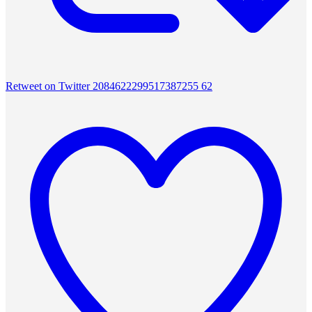
Retweet on Twitter 2084622299517387255
62