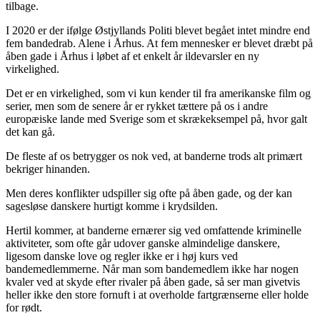
tilbage.
I 2020 er der ifølge Østjyllands Politi blevet begået intet mindre end
fem bandedrab. Alene i Århus. At fem mennesker er blevet dræbt på
åben gade i Århus i løbet af et enkelt år ildevarsler en ny
virkelighed.
Det er en virkelighed, som vi kun kender til fra amerikanske film og
serier, men som de senere år er rykket tættere på os i andre
europæiske lande med Sverige som et skrækeksempel på, hvor galt
det kan gå.
De fleste af os betrygger os nok ved, at banderne trods alt primært
bekriger hinanden.
Men deres konflikter udspiller sig ofte på åben gade, og der kan
sagesløse danskere hurtigt komme i krydsilden.
Hertil kommer, at banderne ernærer sig ved omfattende kriminelle
aktiviteter, som ofte går udover ganske almindelige danskere,
ligesom danske love og regler ikke er i høj kurs ved
bandemedlemmerne. Når man som bandemedlem ikke har nogen
kvaler ved at skyde efter rivaler på åben gade, så ser man givetvis
heller ikke den store fornuft i at overholde fartgrænserne eller holde
for rødt.