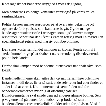
Kort sagt skaber banderne utryghed i vores dagligdag.
Men bandernes voldelige konflikter tærer også på vores fælles
samfundskasse.
Politiet bruger mange ressourcer på at overvåge, bekæmpe og
opklare de forbrydelser, som banderne begår. Og de mange
bandesager resulterer ofte i retssager, som også kræver mange
ressourcer. Senest har der i Århus kørt en retssag mod 14 mænd i en
specialindrettet retssal med massiv politibevogtning.
Den slags koster samfundet millioner af kroner. Penge som vi i
stedet kunne bruge på at skabe et nærværende og tilstedeværende
politi i hele landet.
Derfor skal kampen mod banderne intensiveres nationalt såvel som
lokalt.
Bandemedlemmerne skal jagtes dag og nat fra samtlige offentlige
instanser, indtil deres liv er så surt, at de selv retter ind eller finder et
andet land at være i. Kommunerne må sætte foden ned for
bandemedlemmernes misbrug af offentlige ydelser.
Boligforeningerne skal smide dem ud af deres almene boliger. Selv
p-vagterne må på banen for at udskrive p-bøder, så snart
bandemedlemmernes muskelbiler holder uden for p-båsen. Vi skal