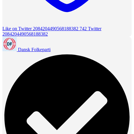
Like on Twitter 2084204490568188382
742
Twitter
2084204490568188382
Dansk Folkeparti