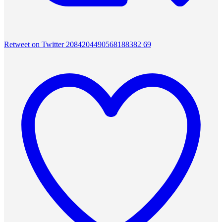
Retweet on Twitter 2084204490568188382
69