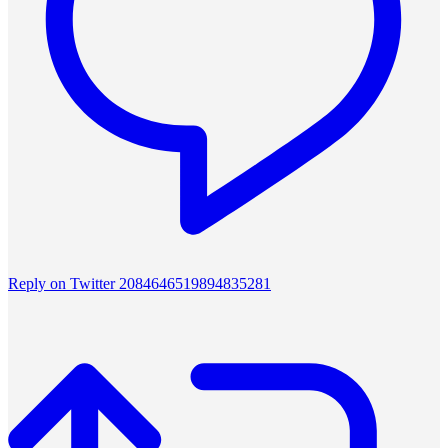
Reply on Twitter 2084646519894835281