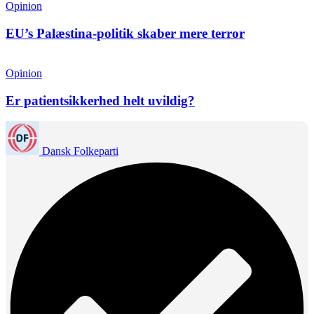
Opinion
EU’s Palæstina-politik skaber mere terror
Opinion
Er patientsikkerhed helt uvildig?
Dansk Folkeparti