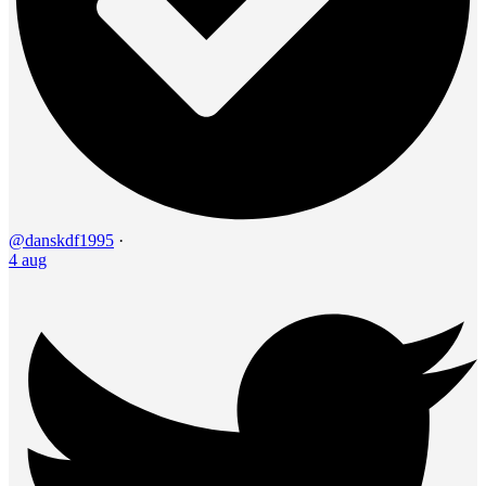
@danskdf1995
·
4 aug