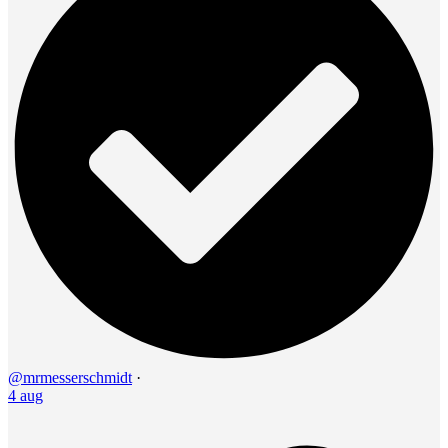
@mrmesserschmidt
·
4 aug