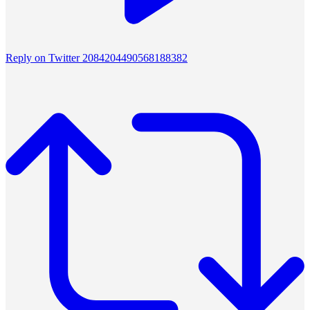
Reply on Twitter 2084204490568188382