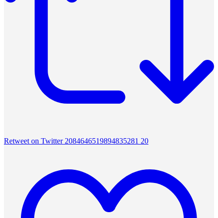
Retweet on Twitter 2084646519894835281
20