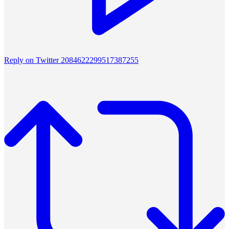
Reply on Twitter 2084622299517387255