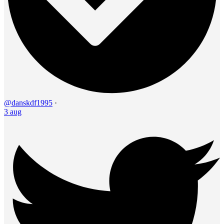
@danskdf1995
·
3 aug