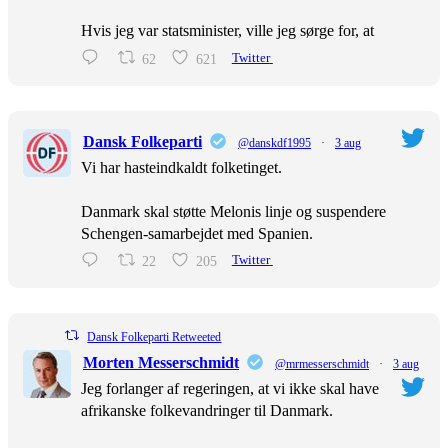
Hvis jeg var statsminister, ville jeg sørge for, at
62
621
Twitter
Dansk Folkeparti
@danskdf1995
·
3 aug
Vi har hasteindkaldt folketinget.
Danmark skal støtte Melonis linje og suspendere
Schengen-samarbejdet med Spanien.
22
205
Twitter
Dansk Folkeparti Retweeted
Morten Messerschmidt
@mrmesserschmidt
·
3 aug
Jeg forlanger af regeringen, at vi ikke skal have
afrikanske folkevandringer til Danmark.