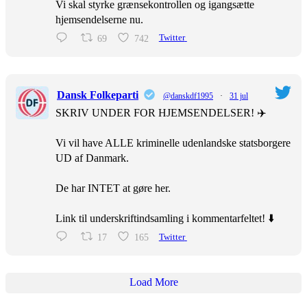
Vi skal styrke grænsekontrollen og igangsætte
hjemsendelserne nu.
69
742
Twitter
Dansk Folkeparti
@danskdf1995
·
31 jul
SKRIV UNDER FOR HJEMSENDELSER! ✈️
Vi vil have ALLE kriminelle udenlandske statsborgere
UD af Danmark.
De har INTET at gøre her.
Link til underskriftindsamling i kommentarfeltet! ⬇️
17
165
Twitter
Load More