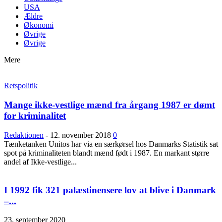
USA
Ældre
Økonomi
Øvrige
Øvrige
Mere
Retspolitik
Mange ikke-vestlige mænd fra årgang 1987 er dømt
for kriminalitet
Redaktionen
-
12. november 2018
0
Tænketanken Unitos har via en særkørsel hos Danmarks Statistik sat
spot på kriminaliteten blandt mænd født i 1987. En markant større
andel af Ikke-vestlige...
I 1992 fik 321 palæstinensere lov at blive i Danmark
–...
23. september 2020