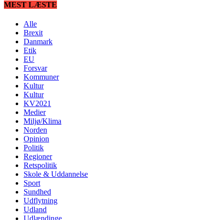
MEST LÆSTE
Alle
Brexit
Danmark
Etik
EU
Forsvar
Kommuner
Kultur
Kultur
KV2021
Medier
Miljø/Klima
Norden
Opinion
Politik
Regioner
Retspolitik
Skole & Uddannelse
Sport
Sundhed
Udflytning
Udland
Udlændinge