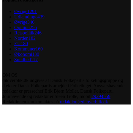
Øvrige
1291
Udlændinge
439
Øvrige
346
Opinion
256
Retspolitik
246
Norden
182
EU
180
Kommuner
160
Økonomi
130
Sundhed
117
OM OS
ditoverblik.dk udgives af Dansk Folkepartis folketingsgruppe og
dækker Dansk Folkepartis arbejde i Folketinget. Ansvarshavende
redaktør er pressechef Erik Bjørn Møller, Dansk Folkeparti.
Jourhavende og redaktør er Steen Trolle, mobil
29294559
.
Redaktionen kan kontaktes på
redaktion@ditoverblik.dk