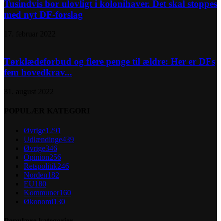
Tusindvis bor ulovligt i kolonihaver. Det skal stoppes
med nyt DF-forslag
17. februar 2022
Tørklædeforbud og flere penge til ældre: Her er DFs
fem hovedkrav...
31. august 2022
POPULÆR KATEGORI
Øvrige
1291
Udlændinge
439
Øvrige
346
Opinion
256
Retspolitik
246
Norden
182
EU
180
Kommuner
160
Økonomi
130
Populære kategorier