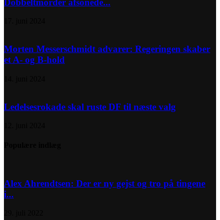
Dobbeltmorder afsonede...
17. juni 2024
Morten Messerschmidt advarer: Regeringen skaber
et A- og B-hold
14. juni 2024
Ledelsesrokade skal ruste DF til næste valg
12. juni 2024
Populære indlæg
Alex Ahrendtsen: Der er ny gejst og tro på tingene
i...
29. juli 2022