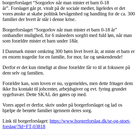
borgerforslaget “Sorgorlov når man mister et barn 0-18
år”.
Forslaget går pt. viralt på de sociale medier, ligeledes er det
vores ønske at skabe politisk bevågenhed og handling for de ca. 300
familier der hvert år står i denne krise.
Borgerforslaget “Sorgorlov når man mister et barn 0-18 år”
o
mhandler mulighed, for 6 måneders sorgfri med fuld løn, når man
som forældre mister et barn under 18år.
I Danmark mister omkring 300 børn livet hvert år, at miste et barn er
en enorm tragedie for en familie, for mor, far og søskendende!
Derfor er det kun rimeligt at disse forældre får ro til at fokusere på
dem selv og familien.
Forældre kan, som loven er nu, sygemeldes, men dette fritager dem
ikke fra kontakt til jobcenter, arbejdsgiver og evt. fyring grundet
sygefravær.
Dette SKAL der gøres op med.
Vores appel er derfor, skriv under på borgerforslaget og lad os
hjælpe de berørte familier igennem deres sorg.
Link til borgerforslaget:
https://www.borgerforslag.dk/se-og-stoet-
forslag/?Id=FT-03818