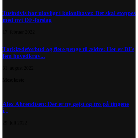
Tusindvis bor ulovligt i kolonihaver. Det skal stoppes
med nyt DF-forslag
17. februar 2022
Tørklædeforbud og flere penge til ældre: Her er DFs
fem hovedkrav...
31. august 2022
Mest læste
Alex Ahrendtsen: Der er ny gejst og tro på tingene
i...
29. juli 2022