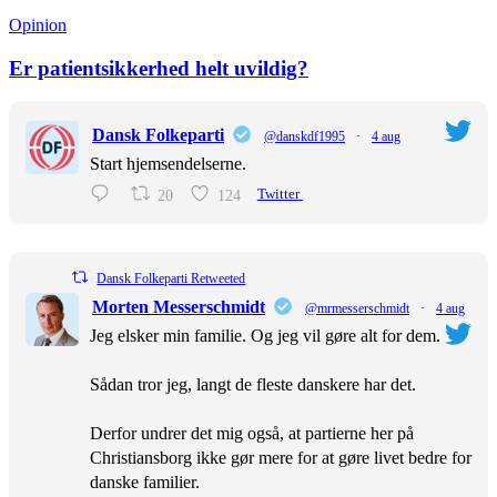
Opinion
Er patientsikkerhed helt uvildig?
Dansk Folkeparti
@danskdf1995
·
4 aug
Start hjemsendelserne.
20
124
Twitter
Dansk Folkeparti Retweeted
Morten Messerschmidt
@mrmesserschmidt
·
4 aug
Jeg elsker min familie. Og jeg vil gøre alt for dem.
Sådan tror jeg, langt de fleste danskere har det.
Derfor undrer det mig også, at partierne her på
Christiansborg ikke gør mere for at gøre livet bedre for
danske familier.