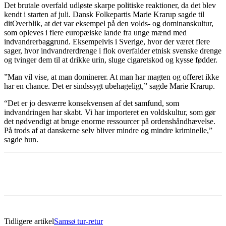
Det brutale overfald udløste skarpe politiske reaktioner, da det blev
kendt i starten af juli. Dansk Folkepartis Marie Krarup sagde til
ditOverblik, at det var eksempel på den volds- og dominanskultur,
som opleves i flere europæiske lande fra unge mænd med
indvandrerbaggrund. Eksempelvis i Sverige, hvor der været flere
sager, hvor indvandrerdrenge i flok overfalder etnisk svenske drenge
og tvinger dem til at drikke urin, sluge cigaretskod og kysse fødder.
”Man vil vise, at man dominerer. At man har magten og offeret ikke
har en chance. Det er sindssygt ubehageligt,” sagde Marie Krarup.
“Det er jo desværre konsekvensen af det samfund, som
indvandringen har skabt. Vi har importeret en voldskultur, som gør
det nødvendigt at bruge enorme ressourcer på ordenshåndhævelse.
På trods af at danskerne selv bliver mindre og mindre kriminelle,”
sagde hun.
Tidligere artikel
Samsø tur-retur