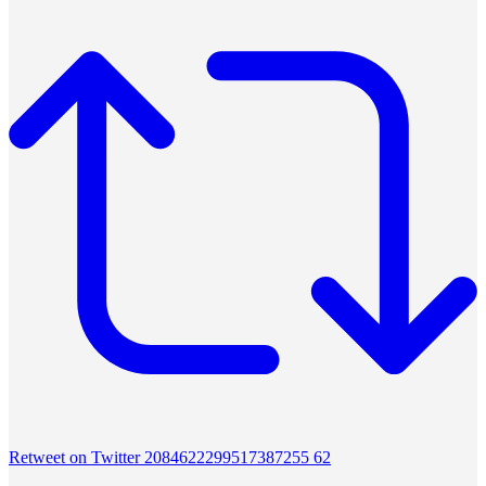
Retweet on Twitter 2084622299517387255
62