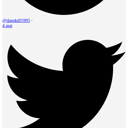
@danskdf1995
·
4 aug