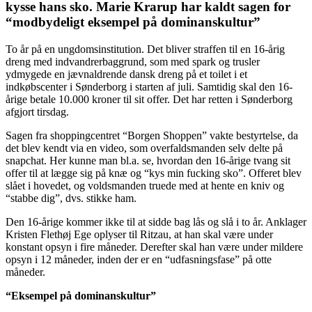
kysse hans sko. Marie Krarup har kaldt sagen for
“modbydeligt eksempel på dominanskultur”
To år på en ungdomsinstitution. Det bliver straffen til en 16-årig
dreng med indvandrerbaggrund, som med spark og trusler
ydmygede en jævnaldrende dansk dreng på et toilet i et
indkøbscenter i Sønderborg i starten af juli. Samtidig skal den 16-
årige betale 10.000 kroner til sit offer. Det har retten i Sønderborg
afgjort tirsdag.
Sagen fra shoppingcentret “Borgen Shoppen” vakte bestyrtelse, da
det blev kendt via en video, som overfaldsmanden selv delte på
snapchat. Her kunne man bl.a. se, hvordan den 16-årige tvang sit
offer til at lægge sig på knæ og “kys min fucking sko”. Offeret blev
slået i hovedet, og voldsmanden truede med at hente en kniv og
“stabbe dig”, dvs. stikke ham.
Den 16-årige kommer ikke til at sidde bag lås og slå i to år. Anklager
Kristen Flethøj Ege oplyser til Ritzau, at han skal være under
konstant opsyn i fire måneder. Derefter skal han være under mildere
opsyn i 12 måneder, inden der er en “udfasningsfase” på otte
måneder.
“Eksempel på dominanskultur”