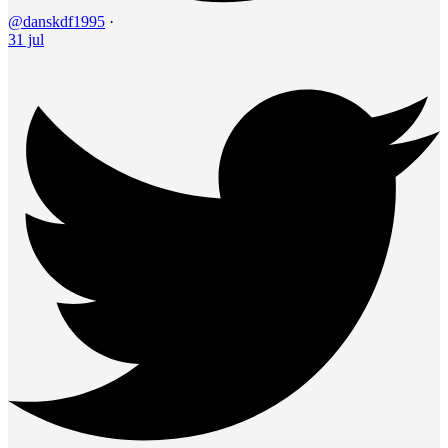
@danskdf1995
·
31 jul