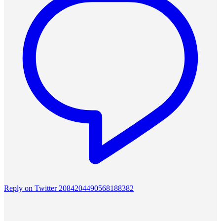
Reply on Twitter 2084204490568188382