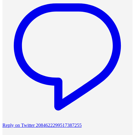
Reply on Twitter 2084622299517387255