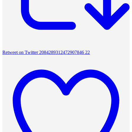
Retweet on Twitter 2084289312472907846
22