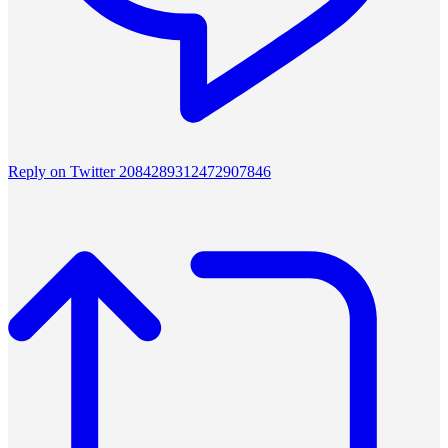
Reply on Twitter 2084289312472907846