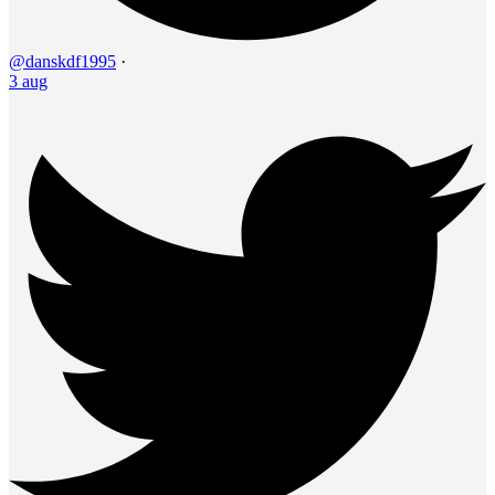
@danskdf1995
·
3 aug