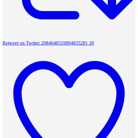
Retweet on Twitter 2084646519894835281
20