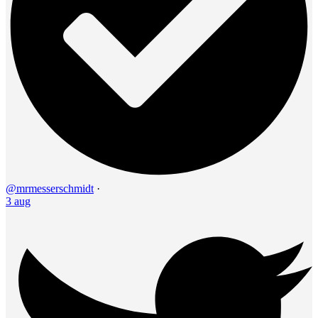
@mrmesserschmidt
·
3 aug