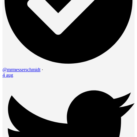
@mrmesserschmidt
·
4 aug