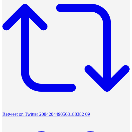
Retweet on Twitter 2084204490568188382
69