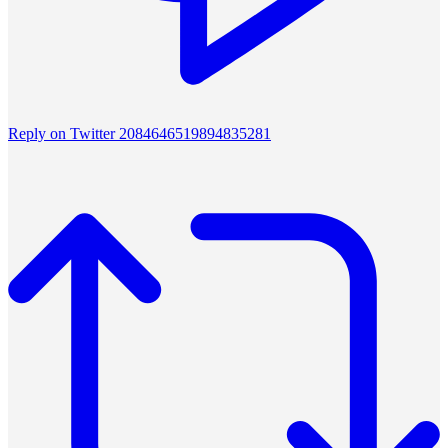
Reply on Twitter 2084646519894835281