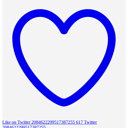
Like on Twitter 2084622299517387255
617
Twitter
2084622299517387255