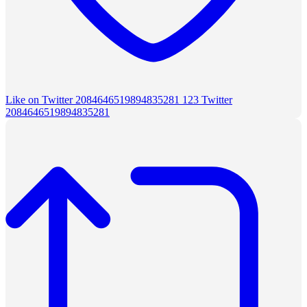
Like on Twitter 2084646519894835281
123
Twitter
2084646519894835281