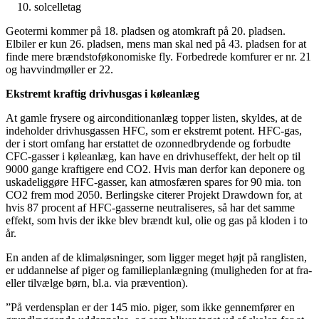
solcelletag
Geotermi kommer på 18. pladsen og atomkraft på 20. pladsen.
Elbiler er kun 26. pladsen, mens man skal ned på 43. pladsen for at
finde mere brændstoføkonomiske fly. Forbedrede komfurer er nr. 21
og havvindmøller er 22.
Ekstremt kraftig drivhusgas i køleanlæg
At gamle frysere og airconditionanlæg topper listen, skyldes, at de
indeholder drivhusgassen HFC, som er ekstremt potent. HFC-gas,
der i stort omfang har erstattet de ozonnedbrydende og forbudte
CFC-gasser i køleanlæg, kan have en drivhuseffekt, der helt op til
9000 gange kraftigere end CO2. Hvis man derfor kan deponere og
uskadeliggøre HFC-gasser, kan atmosfæren spares for 90 mia. ton
CO2 frem mod 2050. Berlingske citerer Projekt Drawdown for, at
hvis 87 procent af HFC-gasserne neutraliseres, så har det samme
effekt, som hvis der ikke blev brændt kul, olie og gas på kloden i to
år.
En anden af de klimaløsninger, som ligger meget højt på ranglisten,
er uddannelse af piger og familieplanlægning (muligheden for at fra-
eller tilvælge børn, bl.a. via prævention).
”På verdensplan er der 145 mio. piger, som ikke gennemfører en