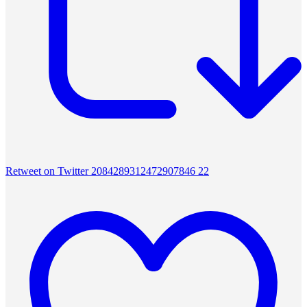
Retweet on Twitter 2084289312472907846
22