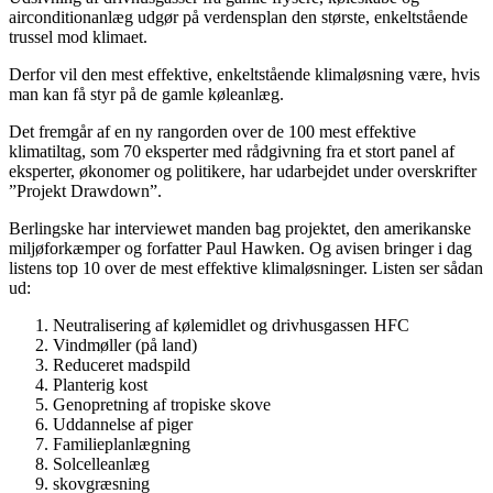
airconditionanlæg udgør på verdensplan den største, enkeltstående
trussel mod klimaet.
Derfor vil den mest effektive, enkeltstående klimaløsning være, hvis
man kan få styr på de gamle køleanlæg.
Det fremgår af en ny rangorden over de 100 mest effektive
klimatiltag, som 70 eksperter med rådgivning fra et stort panel af
eksperter, økonomer og politikere, har udarbejdet under overskrifter
”Projekt Drawdown”.
Berlingske har interviewet manden bag projektet, den amerikanske
miljøforkæmper og forfatter Paul Hawken. Og avisen bringer i dag
listens top 10 over de mest effektive klimaløsninger. Listen ser sådan
ud:
Neutralisering af kølemidlet og drivhusgassen HFC
Vindmøller (på land)
Reduceret madspild
Planterig kost
Genopretning af tropiske skove
Uddannelse af piger
Familieplanlægning
Solcelleanlæg
skovgræsning