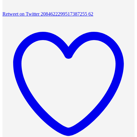
Retweet on Twitter 2084622299517387255
62