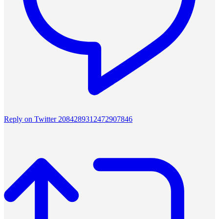
Reply on Twitter 2084289312472907846