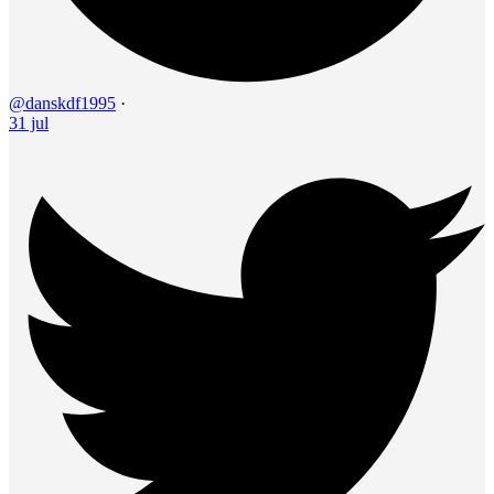
@danskdf1995
·
31 jul