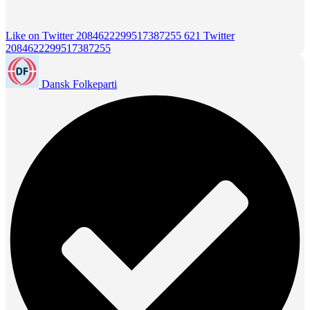
Like on Twitter 2084622299517387255
621
Twitter
2084622299517387255
Dansk Folkeparti