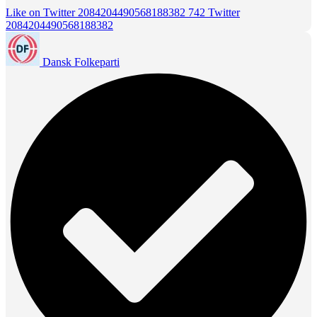
Like on Twitter 2084204490568188382
742
Twitter
2084204490568188382
Dansk Folkeparti