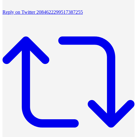
Reply on Twitter 2084622299517387255