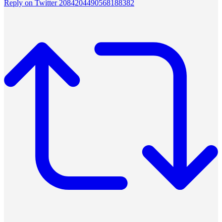
Reply on Twitter 2084204490568188382