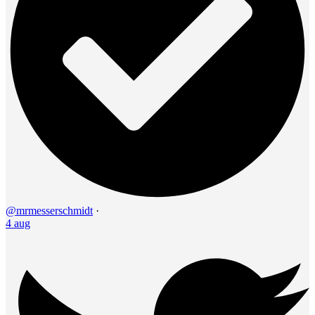
@mrmesserschmidt
·
4 aug