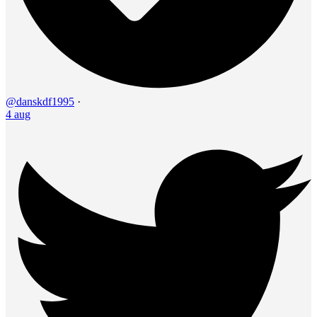
@danskdf1995
·
4 aug