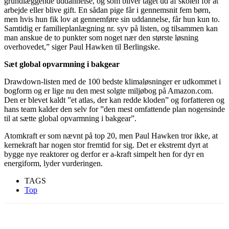
grundlæggende uddannelse, og som bliver taget ud af skolen for at
arbejde eller blive gift. En sådan pige får i gennemsnit fem børn,
men hvis hun fik lov at gennemføre sin uddannelse, får hun kun to.
Samtidig er familieplanlægning nr. syv på listen, og tilsammen kan
man anskue de to punkter som noget nær den største løsning
overhovedet,” siger Paul Hawken til Berlingske.
Sæt global opvarmning i bakgear
Drawdown-listen med de 100 bedste klimaløsninger er udkommet i
bogform og er lige nu den mest solgte miljøbog på Amazon.com.
Den er blevet kaldt ”et atlas, der kan redde kloden” og forfatteren og
hans team kalder den selv for ”den mest omfattende plan nogensinde
til at sætte global opvarmning i bakgear”.
Atomkraft er som nævnt på top 20, men Paul Hawken tror ikke, at
kernekraft har nogen stor fremtid for sig. Det er ekstremt dyrt at
bygge nye reaktorer og derfor er a-kraft simpelt hen for dyr en
energiform, lyder vurderingen.
TAGS
Top