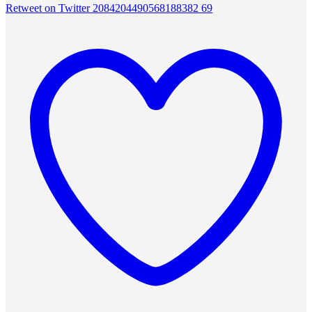
Retweet on Twitter 2084204490568188382
69