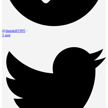
@danskdf1995
·
3 aug