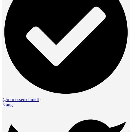
@mrmesserschmidt
·
3 aug