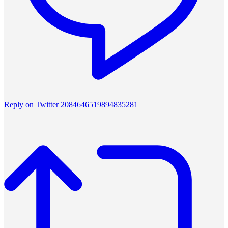
Reply on Twitter 2084646519894835281