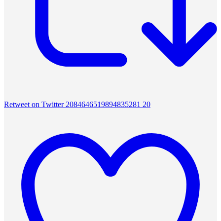
Retweet on Twitter 2084646519894835281
20