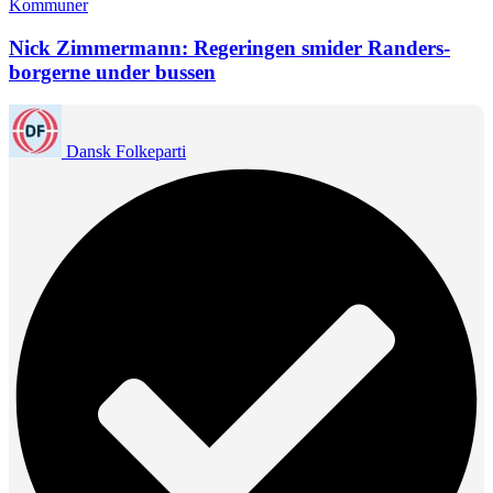
Kommuner
Nick Zimmermann: Regeringen smider Randers-
borgerne under bussen
Dansk Folkeparti