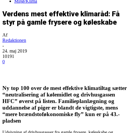
Miljø/Klima
Verdens mest effektive klimaråd: Få
styr på gamle frysere og køleskabe
Af
Redaktionen
-
24. maj 2019
10191
0
Ny top 100 over de mest effektive klimatiltag sætter
“neutralisering af kølemidlet og drivhusgassen
HFC” øverst på listen. Familieplanlægning og
uddannelse af piger er blandt de vigtigste, mens
“mere brændstoføkonomiske fly” kun er på 43.-
pladsen
Udsivning af drivhusgasser fra gamle frysere, køleskabe og