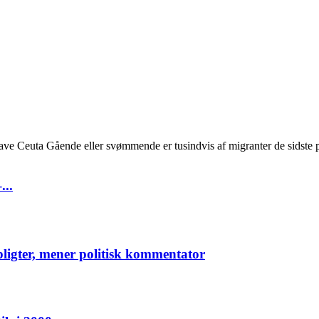
ave Ceuta Gående eller svømmende er tusindvis af migranter de sidste p
...
pligter, mener politisk kommentator