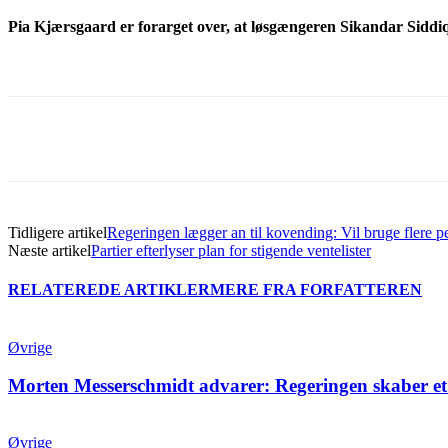
Pia Kjærsgaard
er forarget over, at løsgængeren Sikandar Siddique
Del
Tidligere artikel
Regeringen lægger an til kovending: Vil bruge flere 
Næste artikel
Partier efterlyser plan for stigende ventelister
RELATEREDE ARTIKLER
MERE FRA FORFATTEREN
Øvrige
Morten Messerschmidt advarer: Regeringen skaber et
Øvrige