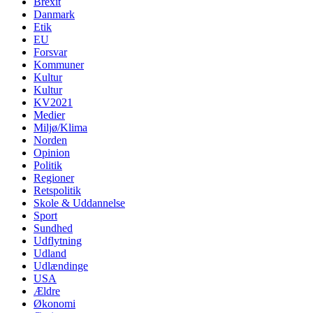
Brexit
Danmark
Etik
EU
Forsvar
Kommuner
Kultur
Kultur
KV2021
Medier
Miljø/Klima
Norden
Opinion
Politik
Regioner
Retspolitik
Skole & Uddannelse
Sport
Sundhed
Udflytning
Udland
Udlændinge
USA
Ældre
Økonomi