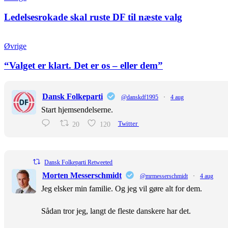
Ledelsesrokade skal ruste DF til næste valg
Øvrige
“Valget er klart. Det er os – eller dem”
Dansk Folkeparti
@danskdf1995
·
4 aug
Start hjemsendelserne.
20
120
Twitter
Dansk Folkeparti Retweeted
Morten Messerschmidt
@mrmesserschmidt
·
4 aug
Jeg elsker min familie. Og jeg vil gøre alt for dem.
Sådan tror jeg, langt de fleste danskere har det.