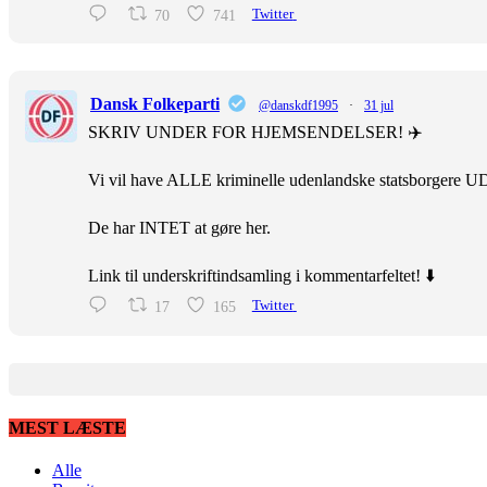
70
741
Twitter
Dansk Folkeparti
@danskdf1995
·
31 jul
SKRIV UNDER FOR HJEMSENDELSER! ✈️
Vi vil have ALLE kriminelle udenlandske statsborgere U
De har INTET at gøre her.
Link til underskriftindsamling i kommentarfeltet! ⬇️
17
165
Twitter
MEST LÆSTE
Alle