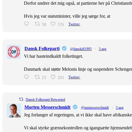
Derfor undrer det mig også, at partierne her på Christiansb
Hvis jeg var statsminister, ville jeg sørge for, at
58
576
Twitter
Dansk Folkeparti
@danskdf1995
·
3 aug
Vi har hasteindkaldt folketinget.
Danmark skal støtte Melonis linje og suspendere Scheng
23
203
Twitter
Dansk Folkeparti Retweeted
Morten Messerschmidt
@mrmesserschmidt
·
3 aug
Jeg forlanger af regeringen, at vi ikke skal have afrikans
Vi skal styrke grænsekontrollen og igangsætte hjemsendel