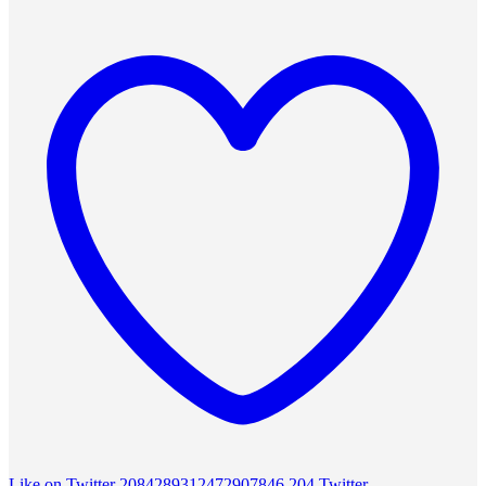
Like on Twitter 2084289312472907846
204
Twitter