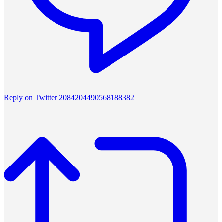
Reply on Twitter 2084204490568188382