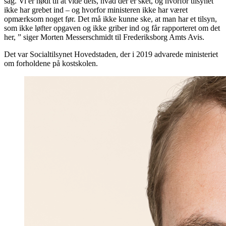
sag. Vi er nødt til at vide dels, hvad der er sket, og hvorfor tilsynet
ikke har grebet ind – og hvorfor ministeren ikke har været
opmærksom noget før. Det må ikke kunne ske, at man har et tilsyn,
som ikke løfter opgaven og ikke griber ind og får rapporteret om det
her, ” siger Morten Messerschmidt til Frederiksborg Amts Avis.
Det var Socialtilsynet Hovedstaden, der i 2019 advarede ministeriet
om forholdene på kostskolen.