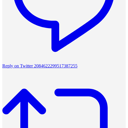
Reply on Twitter 2084622299517387255