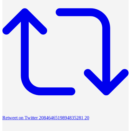
Retweet on Twitter 2084646519894835281
20