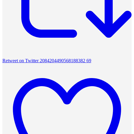
Retweet on Twitter 2084204490568188382
69