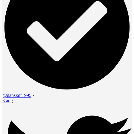
@danskdf1995
·
3 aug