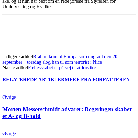
ske, og at hun har bedt om en redegørelse fra Styrelsen for
Undervisning og Kvalitet.
Tidligere artikel
Brahim kom til Europa som migrant den 20.
september – torsdag slog han til som terrorist i Nice
Næste artikel
Fællesskabet er på vej til at forvitre
RELATEREDE ARTIKLER
MERE FRA FORFATTEREN
Øvrige
Morten Messerschmidt advarer: Regeringen skaber
et A- og B-hold
Øvrige