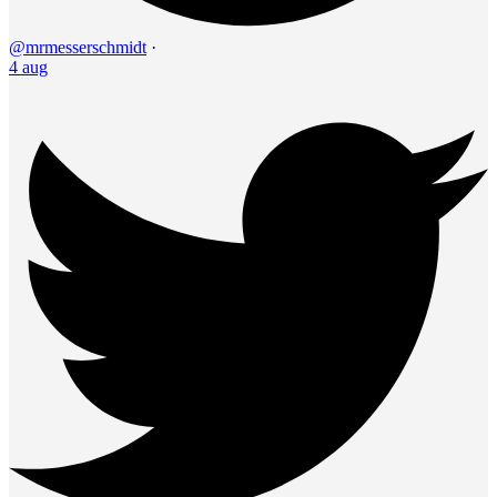
@mrmesserschmidt
·
4 aug