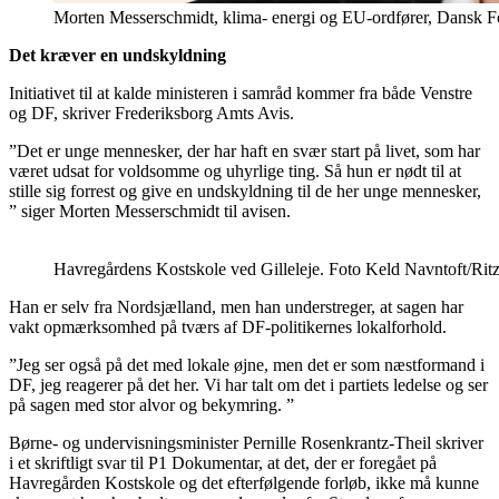
Morten Messerschmidt, klima- energi og EU-ordfører, Dansk Fo
Det kræver en undskyldning
Initiativet til at kalde ministeren i samråd kommer fra både Venstre
og DF, skriver Frederiksborg Amts Avis.
”Det er unge mennesker, der har haft en svær start på livet, som har
været udsat for voldsomme og uhyrlige ting. Så hun er nødt til at
stille sig forrest og give en undskyldning til de her unge mennesker,
” siger Morten Messerschmidt til avisen.
Havregårdens Kostskole ved Gilleleje. Foto Keld Navntoft/Rit
Han er selv fra Nordsjælland, men han understreger, at sagen har
vakt opmærksomhed på tværs af DF-politikernes lokalforhold.
”Jeg ser også på det med lokale øjne, men det er som næstformand i
DF, jeg reagerer på det her. Vi har talt om det i partiets ledelse og ser
på sagen med stor alvor og bekymring. ”
Børne- og undervisningsminister Pernille Rosenkrantz-Theil skriver
i et skriftligt svar til P1 Dokumentar, at det, der er foregået på
Havregården Kostskole og det efterfølgende forløb, ikke må kunne