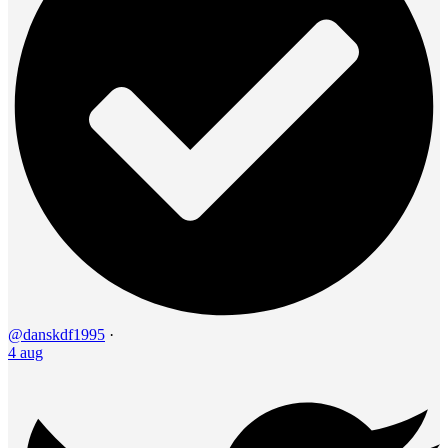
@danskdf1995
·
4 aug