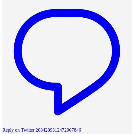
Reply on Twitter 2084289312472907846