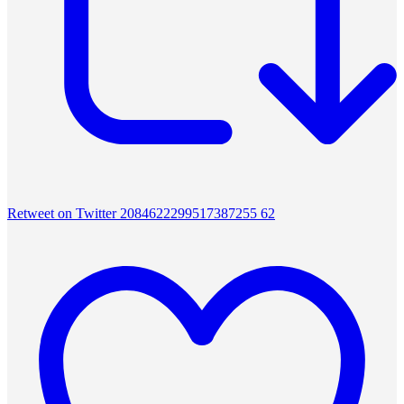
Retweet on Twitter 2084622299517387255
62