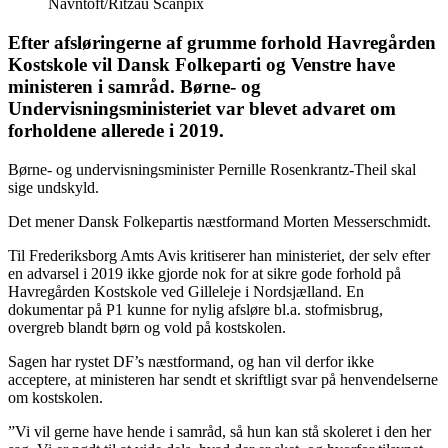
Navntoft/Ritzau Scanpix
Efter afsløringerne af grumme forhold Havregården
Kostskole vil Dansk Folkeparti og Venstre have
ministeren i samråd. Børne- og
Undervisningsministeriet var blevet advaret om
forholdene allerede i 2019.
Børne- og undervisningsminister Pernille Rosenkrantz-Theil skal
sige undskyld.
Det mener Dansk Folkepartis næstformand Morten Messerschmidt.
Til Frederiksborg Amts Avis kritiserer han ministeriet, der selv efter
en advarsel i 2019 ikke gjorde nok for at sikre gode forhold på
Havregården Kostskole ved Gilleleje i Nordsjælland. En
dokumentar på P1 kunne for nylig afsløre bl.a. stofmisbrug,
overgreb blandt børn og vold på kostskolen.
Sagen har rystet DF’s næstformand, og han vil derfor ikke
acceptere, at ministeren har sendt et skriftligt svar på henvendelserne
om kostskolen.
”Vi vil gerne have hende i samråd, så hun kan stå skoleret i den her