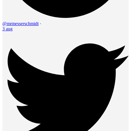
@mrmesserschmidt
·
3 aug