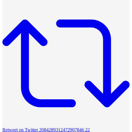
Retweet on Twitter 2084289312472907846
22