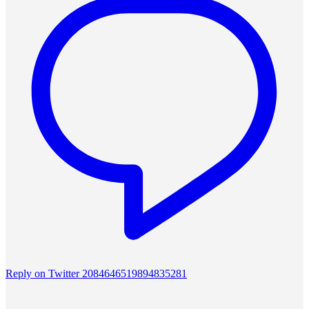
Reply on Twitter 2084646519894835281