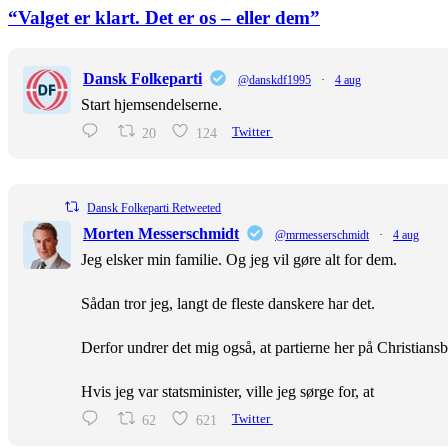
“Valget er klart. Det er os – eller dem”
Dansk Folkeparti
@danskdf1995
·
4 aug
Start hjemsendelserne.
20
124
Twitter
Dansk Folkeparti Retweeted
Morten Messerschmidt
@mrmesserschmidt
·
4 aug
Jeg elsker min familie. Og jeg vil gøre alt for dem.
Sådan tror jeg, langt de fleste danskere har det.
Derfor undrer det mig også, at partierne her på Christiansb
Hvis jeg var statsminister, ville jeg sørge for, at
62
621
Twitter