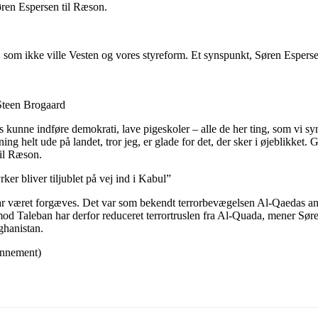
Søren Espersen til Ræson.
 som ikke ville Vesten og vores styreform. Et synspunkt, Søren Espersen t
 Steen Brogaard
agtens kunne indføre demokrati, lave pigeskoler – alle de her ting, som vi
ng helt ude på landet, tror jeg, er glade for det, der sker i øjeblikket. G
til Ræson.
rker bliver tiljublet på vej ind i Kabul”
ar været forgæves. Det var som bekendt terrorbevægelsen Al-Qaedas an
mod Taleban har derfor reduceret terrortruslen fra Al-Quada, mener Sør
ghanistan.
onnement)