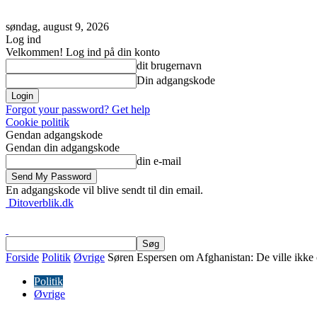
søndag, august 9, 2026
Log ind
Velkommen! Log ind på din konto
dit brugernavn
Din adgangskode
Forgot your password? Get help
Cookie politik
Gendan adgangskode
Gendan din adgangskode
din e-mail
En adgangskode vil blive sendt til din email.
Ditoverblik.dk
Forside
Politik
Øvrige
Søren Espersen om Afghanistan: De ville ikke 
Politik
Øvrige