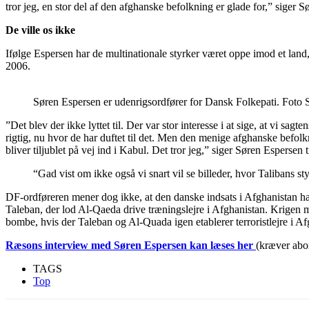
tror jeg, en stor del af den afghanske befolkning er glade for,” siger 
De ville os ikke
Ifølge Espersen har de multinationale styrker været oppe imod et land,
2006.
Søren Espersen er udenrigsordfører for Dansk Folkepati. Foto
”Det blev der ikke lyttet til. Der var stor interesse i at sige, at vi s
rigtig, nu hvor de har duftet til det. Men den menige afghanske befolkni
bliver tiljublet på vej ind i Kabul. Det tror jeg,” siger Søren Espersen 
“Gad vist om ikke også vi snart vil se billeder, hvor Talibans sty
DF-ordføreren mener dog ikke, at den danske indsats i Afghanistan h
Taleban, der lod Al-Qaeda drive træningslejre i Afghanistan. Krigen 
bombe, hvis der Taleban og Al-Quada igen etablerer terroristlejre i Af
Ræsons interview med Søren Espersen kan læses her
(kræver ab
TAGS
Top