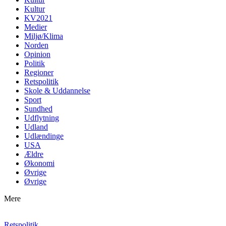
Kultur
KV2021
Medier
Miljø/Klima
Norden
Opinion
Politik
Regioner
Retspolitik
Skole & Uddannelse
Sport
Sundhed
Udflytning
Udland
Udlændinge
USA
Ældre
Økonomi
Øvrige
Øvrige
Mere
Retspolitik