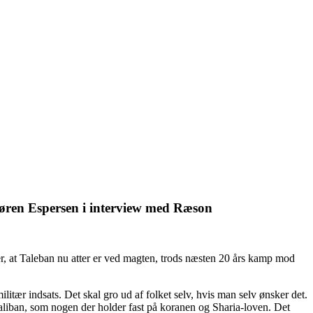
Søren Espersen i interview med Ræson
er, at Taleban nu atter er ved magten, trods næsten 20 års kamp mod
itær indsats. Det skal gro ud af folket selv, hvis man selv ønsker det.
aliban, som nogen der holder fast på koranen og Sharia-loven. Det