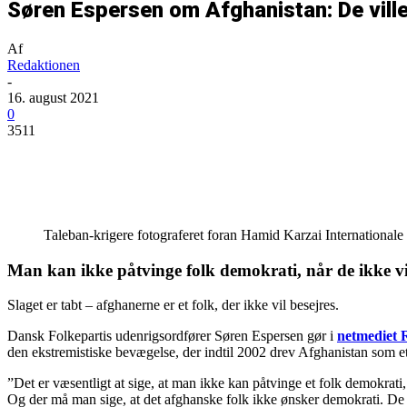
Søren Espersen om Afghanistan: De ville
Af
Redaktionen
-
16. august 2021
0
3511
Del
Taleban-krigere fotograferet foran Hamid Karzai Internationa
Man kan ikke påtvinge folk demokrati, når de ikke vi
Slaget er tabt – afghanerne er et folk, der ikke vil besejres.
Dansk Folkepartis udenrigsordfører Søren Espersen gør i
netmediet
den ekstremistiske bevægelse, der indtil 2002 drev Afghanistan som et 
”Det er væsentligt at sige, at man ikke kan påtvinge et folk demokrati
Og der må man sige, at det afghanske folk ikke ønsker demokrati. De 