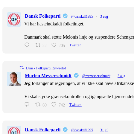
Dansk Folkeparti
@danskdf1995
·
3 aug
Vi har hasteindkaldt folketinget.
Danmark skal støtte Melonis linje og suspendere Scheng
22
205
Twitter
Dansk Folkeparti Retweeted
Morten Messerschmidt
@mrmesserschmidt
·
3 aug
Jeg forlanger af regeringen, at vi ikke skal have afrikans
Vi skal styrke grænsekontrollen og igangsætte hjemsendel
69
742
Twitter
Dansk Folkeparti
@danskdf1995
·
31 jul