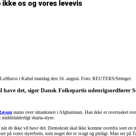
 ikke os og vores levevis
le Lufthavn i Kabul mandag den 16. august. Foto: REUTERS/Stringer
l have det, siger Dansk Folkepartis udenrigsordfører 
 Ræson
status over situationen i Afghanistan. Han ikke er overrasket ov
middelalderligt sharia-styre.
, når de ikke vil have det. Demokrati skal ikke komme ovenfra som en mil
ser på vores styreform, som noget der er svagt og pinligt. Man ser på T