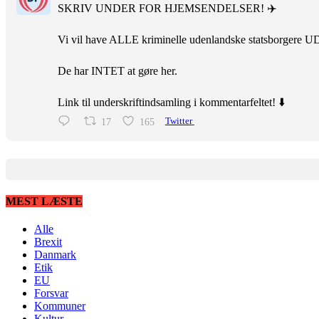
SKRIV UNDER FOR HJEMSENDELSER! ✈️
Vi vil have ALLE kriminelle udenlandske statsborgere U
De har INTET at gøre her.
Link til underskriftindsamling i kommentarfeltet! ⬇️
17
165
Twitter
MEST LÆSTE
Alle
Brexit
Danmark
Etik
EU
Forsvar
Kommuner
Kultur