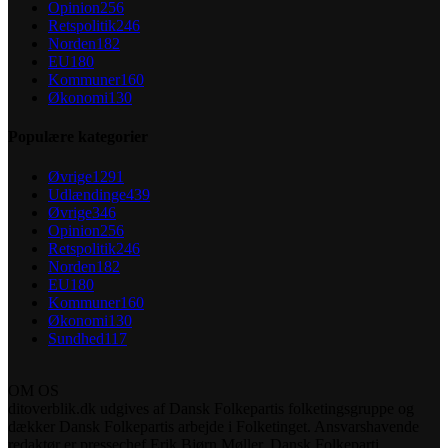
Opinion
256
Retspolitik
246
Norden
182
EU
180
Kommuner
160
Økonomi
130
Populære kategorier
Øvrige
1291
Udlændinge
439
Øvrige
346
Opinion
256
Retspolitik
246
Norden
182
EU
180
Kommuner
160
Økonomi
130
Sundhed
117
OM OS
ditoverblik.dk udgives af Dansk Folkepartis folketingsgruppe og
dækker Dansk Folkepartis arbejde i Folketinget. Ansvarshavende
redaktør er pressechef Erik Bjørn Møller, Dansk Folkeparti.