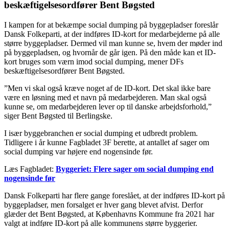
beskæftigelsesordfører Bent Bøgsted
I kampen for at bekæmpe social dumping på byggepladser foreslår
Dansk Folkeparti, at der indføres ID-kort for medarbejderne på alle
større byggepladser. Dermed vil man kunne se, hvem der møder ind
på byggepladsen, og hvornår de går igen. På den måde kan et ID-
kort bruges som værn imod social dumping, mener DFs
beskæftigelsesordfører Bent Bøgsted.
”Men vi skal også kræve noget af de ID-kort. Det skal ikke bare
være en løsning med et navn på medarbejderen. Man skal også
kunne se, om medarbejderen lever op til danske arbejdsforhold,”
siger Bent Bøgsted til Berlingske.
I især byggebranchen er social dumping et udbredt problem.
Tidligere i år kunne Fagbladet 3F berette, at antallet af sager om
social dumping var højere end nogensinde før.
Læs Fagbladet:
Byggeriet: Flere sager om social dumping end
nogensinde før
Dansk Folkeparti har flere gange foreslået, at der indføres ID-kort på
byggepladser, men forsalget er hver gang blevet afvist. Derfor
glæder det Bent Bøgsted, at Københavns Kommune fra 2021 har
valgt at indføre ID-kort på alle kommunens større byggerier.