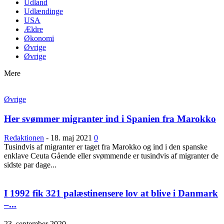
Udland
Udlændinge
USA
Ældre
Økonomi
Øvrige
Øvrige
Mere
Øvrige
Her svømmer migranter ind i Spanien fra Marokko
Redaktionen
-
18. maj 2021
0
Tusindvis af migranter er taget fra Marokko og ind i den spanske
enklave Ceuta Gående eller svømmende er tusindvis af migranter de
sidste par dage...
I 1992 fik 321 palæstinensere lov at blive i Danmark
–...
23. september 2020