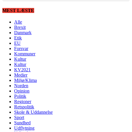
MEST LÆSTE
Alle
Brexit
Danmark
Etik
EU
Forsvar
Kommuner
Kultur
Kultur
KV2021
Medier
Miljø/Klima
Norden
Opinion
Politik
Regioner
Retspolitik
Skole & Uddannelse
Sport
Sundhed
Udflytning