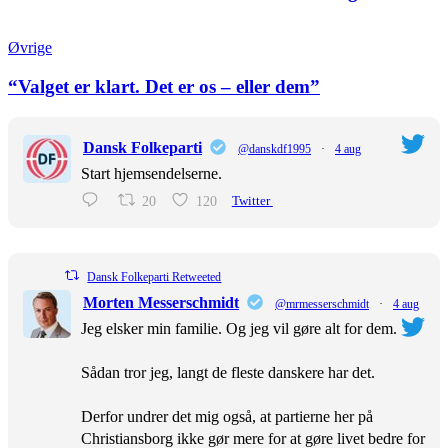
Øvrige
“Valget er klart. Det er os – eller dem”
Dansk Folkeparti
@danskdf1995
·
4 aug
Start hjemsendelserne.
20
120
Twitter
Dansk Folkeparti Retweeted
Morten Messerschmidt
@mrmesserschmidt
·
4 aug
Jeg elsker min familie. Og jeg vil gøre alt for dem.
Sådan tror jeg, langt de fleste danskere har det.
Derfor undrer det mig også, at partierne her på
Christiansborg ikke gør mere for at gøre livet bedre for