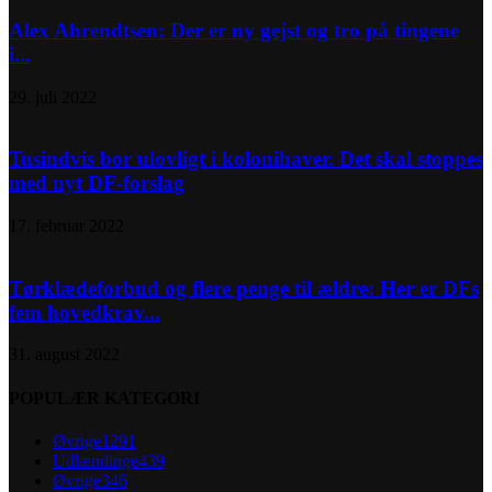
Alex Ahrendtsen: Der er ny gejst og tro på tingene
i...
29. juli 2022
Tusindvis bor ulovligt i kolonihaver. Det skal stoppes
med nyt DF-forslag
17. februar 2022
Tørklædeforbud og flere penge til ældre: Her er DFs
fem hovedkrav...
31. august 2022
POPULÆR KATEGORI
Øvrige
1291
Udlændinge
439
Øvrige
346