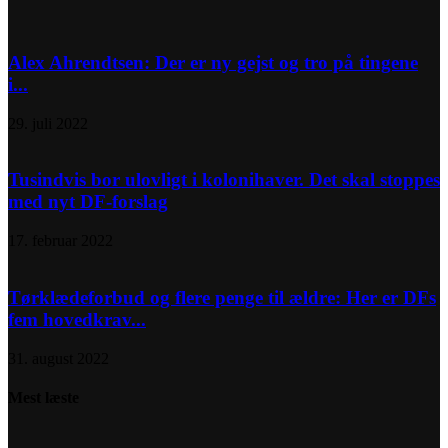
Alex Ahrendtsen: Der er ny gejst og tro på tingene
i...
29. juli 2022
Tusindvis bor ulovligt i kolonihaver. Det skal stoppes
med nyt DF-forslag
17. februar 2022
Tørklædeforbud og flere penge til ældre: Her er DFs
fem hovedkrav...
31. august 2022
Mest læste