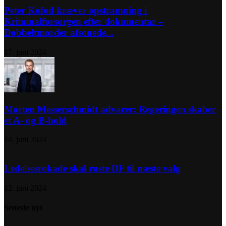
Peter Kofod kræver opstramning i
Kriminalforsorgen efter dokumentar –
Dobbeltmorder afsonede...
17. juni 2024
Morten Messerschmidt advarer: Regeringen skaber
et A- og B-hold
14. juni 2024
Ledelsesrokade skal ruste DF til næste valg
12. juni 2024
Seneste nyt