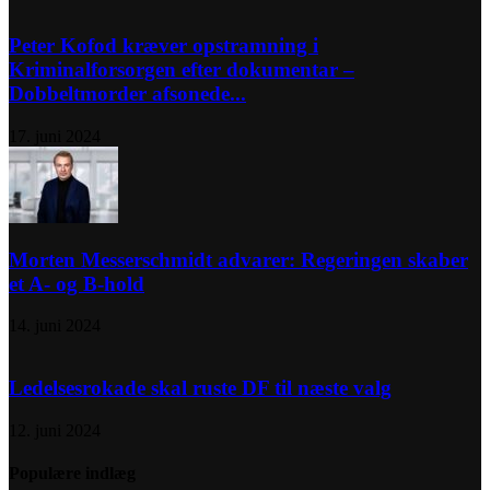
Peter Kofod kræver opstramning i
Kriminalforsorgen efter dokumentar –
Dobbeltmorder afsonede...
17. juni 2024
Morten Messerschmidt advarer: Regeringen skaber
et A- og B-hold
14. juni 2024
Ledelsesrokade skal ruste DF til næste valg
12. juni 2024
Populære indlæg