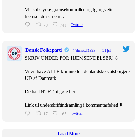
Vi skal styrke grænsekontrollen og igangsætte
hjemsendelserne nu.
70
741
Twitter
Dansk Folkeparti
@danskdf1995
·
31 jul
SKRIV UNDER FOR HJEMSENDELSER! ✈️
Vi vil have ALLE kriminelle udenlandske statsborgere
UD af Danmark.
De har INTET at gøre her.
Link til underskriftindsamling i kommentarfeltet! ⬇️
17
165
Twitter
Load More