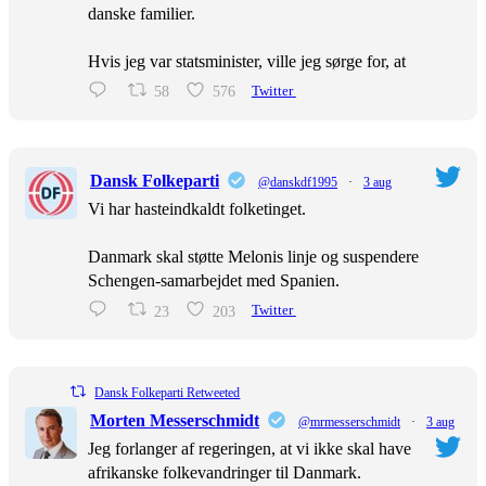
danske familier.
Hvis jeg var statsminister, ville jeg sørge for, at
58
576
Twitter
Dansk Folkeparti
@danskdf1995
·
3 aug
Vi har hasteindkaldt folketinget.
Danmark skal støtte Melonis linje og suspendere
Schengen-samarbejdet med Spanien.
23
203
Twitter
Dansk Folkeparti Retweeted
Morten Messerschmidt
@mrmesserschmidt
·
3 aug
Jeg forlanger af regeringen, at vi ikke skal have
afrikanske folkevandringer til Danmark.