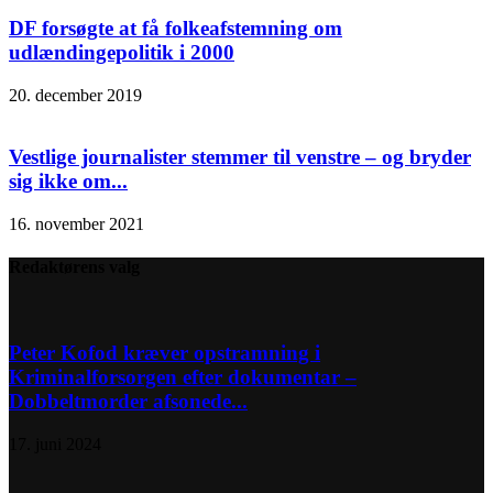
DF forsøgte at få folkeafstemning om
udlændingepolitik i 2000
20. december 2019
Vestlige journalister stemmer til venstre – og bryder
sig ikke om...
16. november 2021
Redaktørens valg
Peter Kofod kræver opstramning i
Kriminalforsorgen efter dokumentar –
Dobbeltmorder afsonede...
17. juni 2024