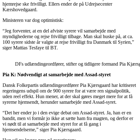
hjemrejse ske frivilligt. Ellers ender de på Udrejsecenter
Kærshovedgaard.
Ministeren var dog optimistisk:
“Jeg forventer, at en del afviste syrere vil samarbejde med
myndighederne og rejse frivilligt tilbage. Man skal huske på, at ca.
100 syrere sidste år valgte at rejse frivilligt fra Danmark til Syrien,”
siger Mattias Tesfaye til BT.
DFs udlændingeordfører, stifter og tidligere formand Pia Kjær
Pia K: Nødvendigt at samarbejde med Assad-styret
Dansk Folkepartis udlændingeordfører Pia Kjærsgaard har kritiseret
regeringens udspil om de 900 syrere for at være ren signalpolitik,
uden reel effekt. Hun mener, at der skal gøres meget mere for at få
syrerne hjemsendt, herunder samarbejde med Assad-syret.
“Det her ender jo i den evige debat om Assad-styret. Ja, han er en
bandit, men vi formår jo ikke at sætte ham fra magten, og derfor er
vi nødt til at samarbejde med styret for at få gang i
hjemsendelserne,” siger Pia Kjærsgaard.