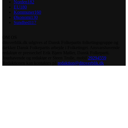
Norden
182
EU
180
Kommuner
160
Økonomi
130
Sundhed
117
OM OS
ditoverblik.dk udgives af Dansk Folkepartis folketingsgruppe og
dækker Dansk Folkepartis arbejde i Folketinget. Ansvarshavende
redaktør er pressechef Erik Bjørn Møller, Dansk Folkeparti.
Jourhavende og redaktør er Steen Trolle, mobil
29294559
.
Redaktionen kan kontaktes på
redaktion@ditoverblik.dk