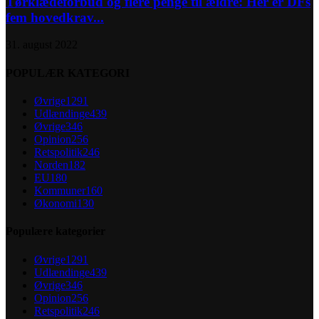
Tørklædeforbud og flere penge til ældre: Her er DFs
fem hovedkrav...
31. august 2022
POPULÆR KATEGORI
Øvrige
1291
Udlændinge
439
Øvrige
346
Opinion
256
Retspolitik
246
Norden
182
EU
180
Kommuner
160
Økonomi
130
Populære kategorier
Øvrige
1291
Udlændinge
439
Øvrige
346
Opinion
256
Retspolitik
246