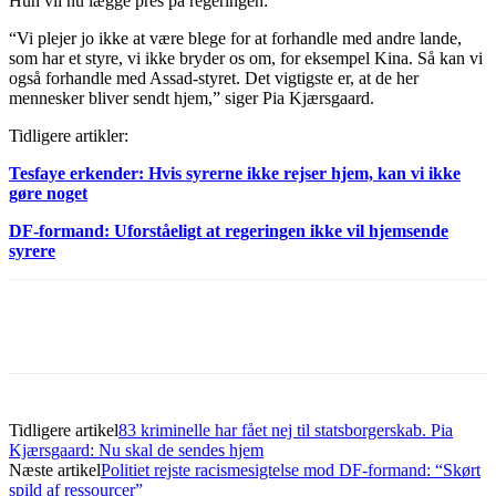
Hun vil nu lægge pres på regeringen:
“Vi plejer jo ikke at være blege for at forhandle med andre lande,
som har et styre, vi ikke bryder os om, for eksempel Kina. Så kan vi
også forhandle med Assad-styret. Det vigtigste er, at de her
mennesker bliver sendt hjem,” siger Pia Kjærsgaard.
Tidligere artikler:
Tesfaye erkender: Hvis syrerne ikke rejser hjem, kan vi ikke
gøre noget
DF-formand: Uforståeligt at regeringen ikke vil hjemsende
syrere
Tidligere artikel
83 kriminelle har fået nej til statsborgerskab. Pia
Kjærsgaard: Nu skal de sendes hjem
Næste artikel
Politiet rejste racismesigtelse mod DF-formand: “Skørt
spild af ressourcer”