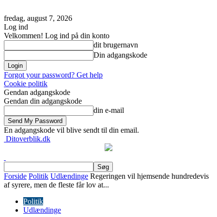
fredag, august 7, 2026
Log ind
Velkommen! Log ind på din konto
dit brugernavn
Din adgangskode
Forgot your password? Get help
Cookie politik
Gendan adgangskode
Gendan din adgangskode
din e-mail
En adgangskode vil blive sendt til din email.
Ditoverblik.dk
Forside
Politik
Udlændinge
Regeringen vil hjemsende hundredevis
af syrere, men de fleste får lov at...
Politik
Udlændinge