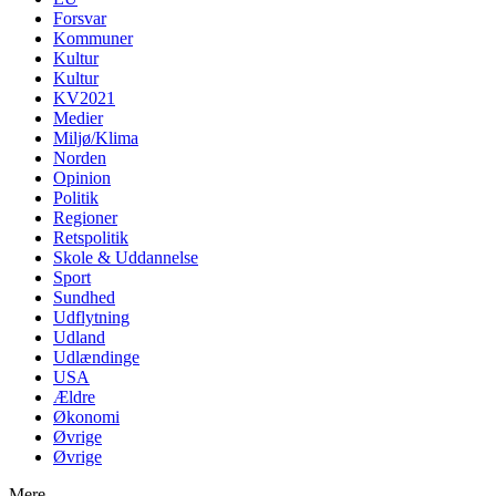
Forsvar
Kommuner
Kultur
Kultur
KV2021
Medier
Miljø/Klima
Norden
Opinion
Politik
Regioner
Retspolitik
Skole & Uddannelse
Sport
Sundhed
Udflytning
Udland
Udlændinge
USA
Ældre
Økonomi
Øvrige
Øvrige
Mere