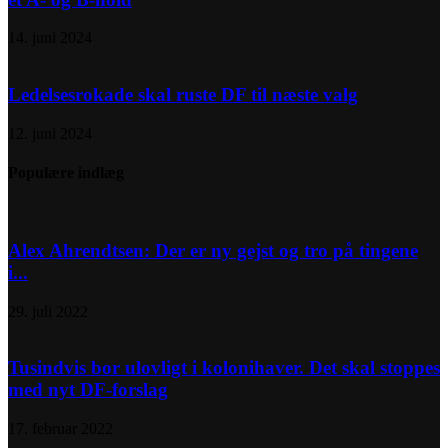
14. juni 2024
Ledelsesrokade skal ruste DF til næste valg
12. juni 2024
Populære indlæg
Alex Ahrendtsen: Der er ny gejst og tro på tingene
i...
29. juli 2022
Tusindvis bor ulovligt i kolonihaver. Det skal stoppes
med nyt DF-forslag
17. februar 2022