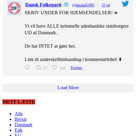
Dansk Folkeparti
@danskdf1995
·
31 jul
SKRIV UNDER FOR HJEMSENDELSER! ✈️
Vi vil have ALLE kriminelle udenlandske statsborgere
UD af Danmark.
De har INTET at gøre her.
Link til underskriftindsamling i kommentarfeltet! ⬇️
17
165
Twitter
Load More
MEST LÆSTE
Alle
Brexit
Danmark
Etik
EU