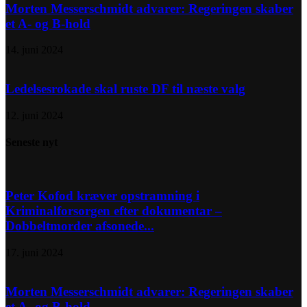
Morten Messerschmidt advarer: Regeringen skaber
et A- og B-hold
14. juni 2024
Ledelsesrokade skal ruste DF til næste valg
12. juni 2024
Seneste nyt
Peter Kofod kræver opstramning i
Kriminalforsorgen efter dokumentar –
Dobbeltmorder afsonede...
17. juni 2024
Morten Messerschmidt advarer: Regeringen skaber
et A- og B-hold