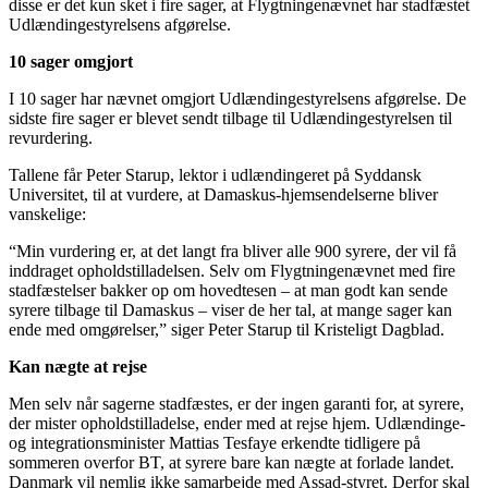
disse er det kun sket i fire sager, at Flygtningenævnet har stadfæstet
Udlændingestyrelsens afgørelse.
10 sager omgjort
I 10 sager har nævnet omgjort Udlændingestyrelsens afgørelse. De
sidste fire sager er blevet sendt tilbage til Udlændingestyrelsen til
revurdering.
Tallene får Peter Starup, lektor i udlændingeret på Syddansk
Universitet, til at vurdere, at Damaskus-hjemsendelserne bliver
vanskelige:
“Min vurdering er, at det langt fra bliver alle 900 syrere, der vil få
inddraget opholdstilladelsen. Selv om Flygtningenævnet med fire
stadfæstelser bakker op om hovedtesen – at man godt kan sende
syrere tilbage til Damaskus – viser de her tal, at mange sager kan
ende med omgørelser,” siger Peter Starup til Kristeligt Dagblad.
Kan nægte at rejse
Men selv når sagerne stadfæstes, er der ingen garanti for, at syrere,
der mister opholdstilladelse, ender med at rejse hjem. Udlændinge-
og integrationsminister Mattias Tesfaye erkendte tidligere på
sommeren overfor BT, at syrere bare kan nægte at forlade landet.
Danmark vil nemlig ikke samarbejde med Assad-styret. Derfor skal