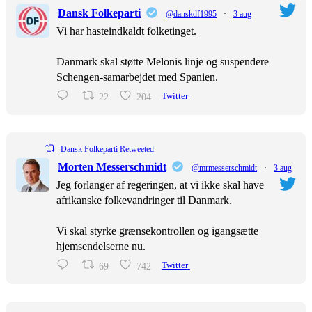
Dansk Folkeparti
@danskdf1995
·
3 aug
Vi har hasteindkaldt folketinget.
Danmark skal støtte Melonis linje og suspendere
Schengen-samarbejdet med Spanien.
22
204
Twitter
Dansk Folkeparti Retweeted
Morten Messerschmidt
@mrmesserschmidt
·
3 aug
Jeg forlanger af regeringen, at vi ikke skal have
afrikanske folkevandringer til Danmark.
Vi skal styrke grænsekontrollen og igangsætte
hjemsendelserne nu.
69
742
Twitter