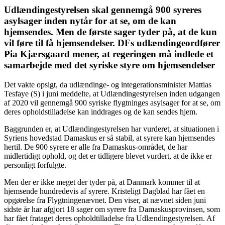
Udlændingestyrelsen skal gennemgå 900 syreres
asylsager inden nytår for at se, om de kan
hjemsendes. Men de første sager tyder på, at de kun
vil føre til få hjemsendelser. DFs udlændingeordfører
Pia Kjærsgaard mener, at regeringen må indlede et
samarbejde med det syriske styre om hjemsendelser
Det vakte opsigt, da udlændinge- og integerationsminister Mattias
Tesfaye (S) i juni meddelte, at Udlændingestyrelsen inden udgangen
af 2020 vil gennemgå 900 syriske flygtninges asylsager for at se, om
deres opholdstilladelse kan inddrages og de kan sendes hjem.
Baggrunden er, at Udlændingestyrelsen har vurderet, at situationen i
Syriens hovedstad Damaskus er så stabil, at syrere kan hjemsendes
hertil. De 900 syrere er alle fra Damaskus-området, de har
midlertidigt ophold, og det er tidligere blevet vurdert, at de ikke er
personligt forfulgte.
Men der er ikke meget der tyder på, at Danmark kommer til at
hjemsende hundredevis af syrere. Kristeligt Dagblad har fået en
opgørelse fra Flygtningenævnet. Den viser, at nævnet siden juni
sidste år har afgjort 18 sager om syrere fra Damaskusprovinsen, som
har fået frataget deres opholdtilladelse fra Udlændingestyrelsen. Af