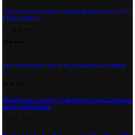
Tørklædeforbud og flere penge til ældre: Her er DFs
fem hovedkrav...
31. august 2022
Mest læste
Alex Ahrendtsen: Der er ny gejst og tro på tingene
i...
29. juli 2022
Tusindvis bor ulovligt i kolonihaver. Det skal stoppes
med nyt DF-forslag
17. februar 2022