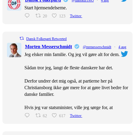
@danskdf1995
·
4 aug
Start hjemsendelserne.
20
123
Twitter
Dansk Folkeparti Retweeted
Morten Messerschmidt
@mrmesserschmidt
·
4 aug
Jeg elsker min familie. Og jeg vil gøre alt for dem.
Sådan tror jeg, langt de fleste danskere har det.
Derfor undrer det mig også, at partierne her på
Christiansborg ikke gør mere for at gøre livet bedre for
danske familier.
Hvis jeg var statsminister, ville jeg sørge for, at
62
617
Twitter