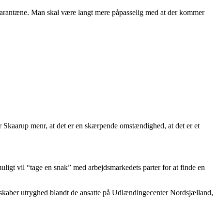
 i karantæne. Man skal være langt mere påpasselig med at der kommer
 Skaarup menr, at det er en skærpende omstændighed, at det er et
igt vil “tage en snak” med arbejdsmarkedets parter for at finde en
t skaber utryghed blandt de ansatte på Udlændingecenter Nordsjælland,