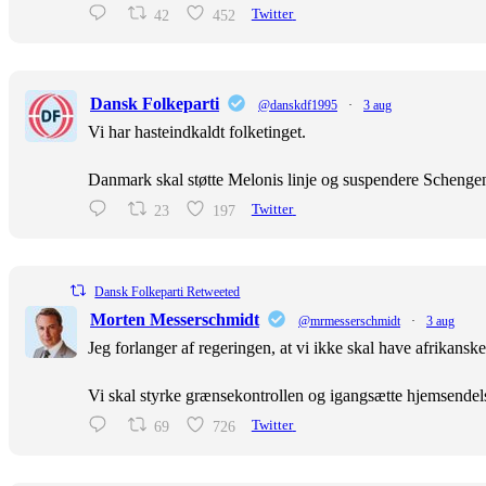
42
452
Twitter
Dansk Folkeparti
@danskdf1995
·
3 aug
Vi har hasteindkaldt folketinget.
Danmark skal støtte Melonis linje og suspendere Scheng
23
197
Twitter
Dansk Folkeparti Retweeted
Morten Messerschmidt
@mrmesserschmidt
·
3 aug
Jeg forlanger af regeringen, at vi ikke skal have afrikans
Vi skal styrke grænsekontrollen og igangsætte hjemsendel
69
726
Twitter