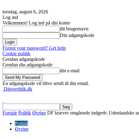
torsdag, august 6, 2026
Log ind
Velkommen! Log ind på din konto
dit brugernavn
Din adgangskode
Forgot your password? Get help
Cookie politik
Gendan adgangskode
Gendan din adgangskode
din e-mail
En adgangskode vil blive sendt til din email.
Ditoverblik.dk
Forside
Politik
Øvrige
DF kræver omgående indgreb: Udenlandske arb
Politik
Øvrige