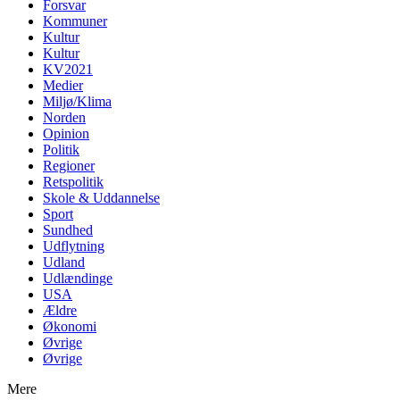
Forsvar
Kommuner
Kultur
Kultur
KV2021
Medier
Miljø/Klima
Norden
Opinion
Politik
Regioner
Retspolitik
Skole & Uddannelse
Sport
Sundhed
Udflytning
Udland
Udlændinge
USA
Ældre
Økonomi
Øvrige
Øvrige
Mere