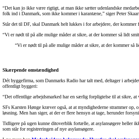
“Det kan jo ikke være rigtigt, at man ikke sætter udenlandske medarb
folk ind i Danmark, som ikke kommer i karantæne,” siger Peter Skaar
Står det til DF, skal Danmark helt lukkes i for arbejdere, der kommer
“Vi er nødt til på alle mulige måder at sikre, at der kommer så lidt sm
“Vi er nødt til på alle mulige måder at sikre, at der kommer så 
Skærpende omstændighed
Dét byggefirma, som Danmarks Radio har talt med, deltager i arbejde
offentligt byggeri:
“Det offentlige arbejdsmarked har en særlig forpligtelse til at sikre, at
SFs Karsten Hønge kræver også, at at myndighederne strammer op, og b
løsning. Men han siger, at der er flere hensyn at tage, herunder forsyn
Tidligere på ugen kunne ditoverblik fortælle, at asylansøgere heller
som står for registreringen af nye asylansøgere.