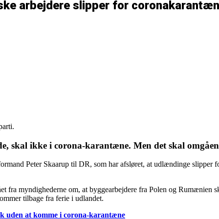
ke arbejdere slipper for coronakarantæ
arti.
e, skal ikke i corona-karantæne. Men det skal omgåe
rmand Peter Skaarup til DR, som har afsløret, at udlændinge slipper f
 fået fra myndighederne om, at byggearbejdere fra Polen og Rumænien s
ommer tilbage fra ferie i udlandet.
rk uden at komme i corona-karantæne