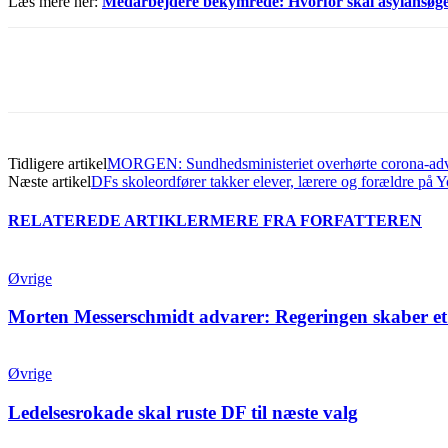
Læs mere her:
Medarbejdere bekymrede: Hvorfor skal asylansøge
Del
Tidligere artikel
MORGEN: Sundhedsministeriet overhørte corona-advarsl
Næste artikel
DFs skoleordfører takker elever, lærere og forældre på 
RELATEREDE ARTIKLER
MERE FRA FORFATTEREN
Øvrige
Morten Messerschmidt advarer: Regeringen skaber et
Øvrige
Ledelsesrokade skal ruste DF til næste valg