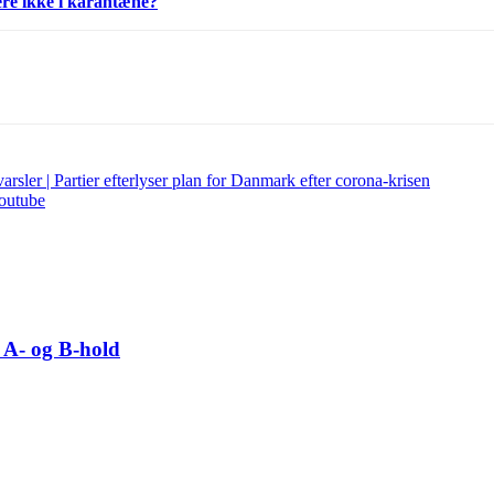
re ikke i karantæne?
er | Partier efterlyser plan for Danmark efter corona-krisen
Youtube
 A- og B-hold