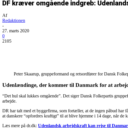
DF kræver omgående indgreb: Udenlands
Af
Redaktionen
-
27. marts 2020
0
2105
Del
Peter Skaarup, gruppeformand og retsordfører for Dansk Folkep
Udenlændinge, der kommer til Danmark for at arbejd
“Det hul skal lukkes omgående”. Det siger Dansk Folkepartis gruppefo
arbejde.
DR har talt med et byggefirma, som fortæller, at de ingen påbud har
at danskere “opfordres kraftigt” til at blive hjemme i 14 dage, når de k
Læs mere på dr.dk:
Udenlandsk arbejdskraft kan rejse til Danma