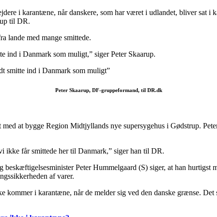
ejdere i karantæne, når danskere, som har været i udlandet, bliver sat
up til DR.
 fra lande med mange smittede.
itte ind i Danmark som muligt,” siger Peter Skaarup.
lidt smitte ind i Danmark som muligt”
Peter Skaarup, DF-gruppeformand, til DR.dk
t med at bygge Region Midtjyllands nye supersygehus i Gødstrup. Peter
 vi ikke får smittede her til Danmark,” siger han til DR.
eskæftigelsesminister Peter Hummelgaard (S) siger, at han hurtigst mul
ingssikkerheden af varer.
 ikke kommer i karantæne, når de melder sig ved den danske grænse. De