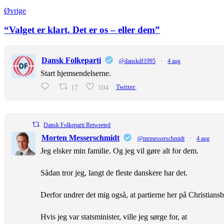
Øvrige
“Valget er klart. Det er os – eller dem”
Dansk Folkeparti
@danskdf1995
·
4 aug
Start hjemsendelserne.
17
104
Twitter
Dansk Folkeparti Retweeted
Morten Messerschmidt
@mrmesserschmidt
·
4 aug
Jeg elsker min familie. Og jeg vil gøre alt for dem.
Sådan tror jeg, langt de fleste danskere har det.
Derfor undrer det mig også, at partierne her på Christiansb
Hvis jeg var statsminister, ville jeg sørge for, at