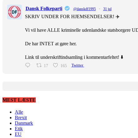
Dansk Folkeparti
@danskdf1995
·
31 jul
SKRIV UNDER FOR HJEMSENDELSER! ✈️
Vi vil have ALLE kriminelle udenlandske statsborgere U
De har INTET at gøre her.
Link til underskriftindsamling i kommentarfeltet! ⬇️
17
165
Twitter
MEST LÆSTE
Alle
Brexit
Danmark
Etik
EU