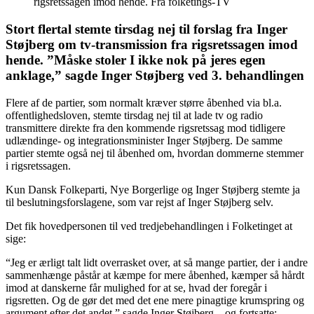
rigsretssagen imod hende. Fra folketings-TV
Stort flertal stemte tirsdag nej til forslag fra Inger
Støjberg om tv-transmission fra rigsretssagen imod
hende. ”Måske stoler I ikke nok på jeres egen
anklage,” sagde Inger Støjberg ved 3. behandlingen
Flere af de partier, som normalt kræver større åbenhed via bl.a.
offentlighedsloven, stemte tirsdag nej til at lade tv og radio
transmittere direkte fra den kommende rigsretssag mod tidligere
udlændinge- og integrationsminister Inger Støjberg. De samme
partier stemte også nej til åbenhed om, hvordan dommerne stemmer
i rigsretssagen.
Kun Dansk Folkeparti, Nye Borgerlige og Inger Støjberg stemte ja
til beslutningsforslagene, som var rejst af Inger Støjberg selv.
Det fik hovedpersonen til ved tredjebehandlingen i Folketinget at
sige:
“Jeg er ærligt talt lidt overrasket over, at så mange partier, der i andre
sammenhænge påstår at kæmpe for mere åbenhed, kæmper så hårdt
imod at danskerne får mulighed for at se, hvad der foregår i
rigsretten. Og de gør det med det ene mere pinagtige krumspring og
argument efter det andet,” sagde Inger Støjberg – og fortsatte: