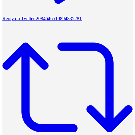
Reply on Twitter 2084646519894835281