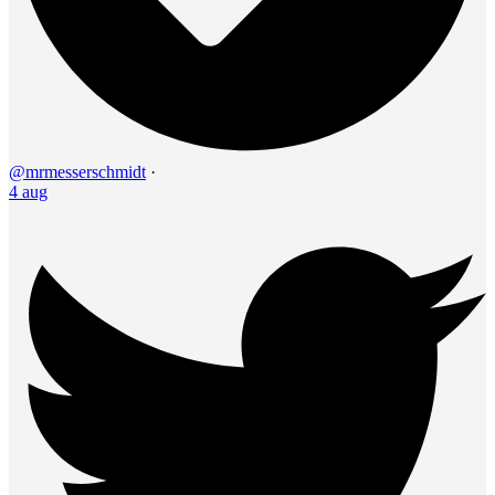
@mrmesserschmidt
·
4 aug