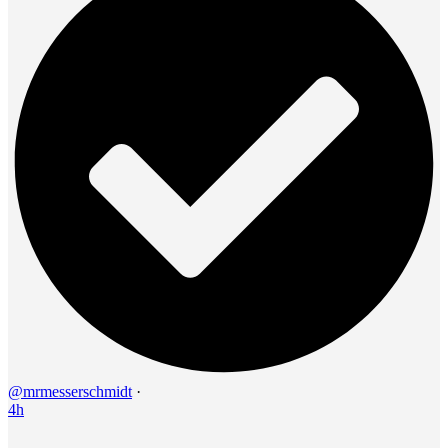
@mrmesserschmidt
·
4h