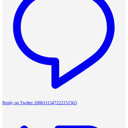
Reply on Twitter 2086111347222151563