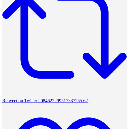
Retweet on Twitter 2084622299517387255
62