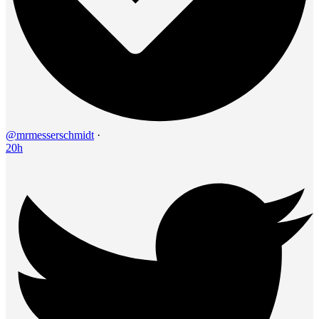
@mrmesserschmidt
·
20h