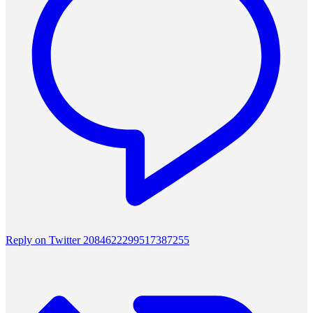
Reply on Twitter 2084622299517387255