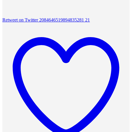
Retweet on Twitter 2084646519894835281
21