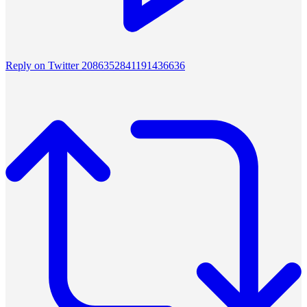
Reply on Twitter 2086352841191436636