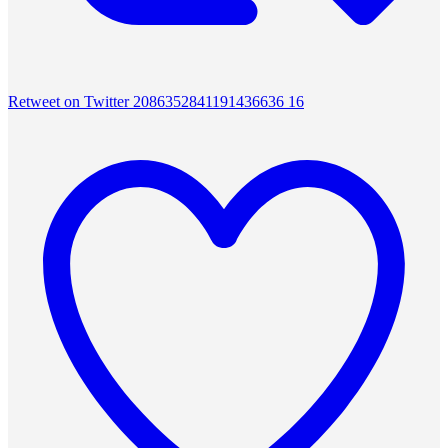
Retweet on Twitter 2086352841191436636
16