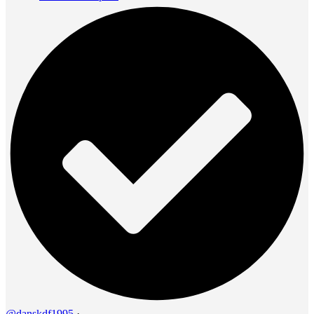
@danskdf1995
·