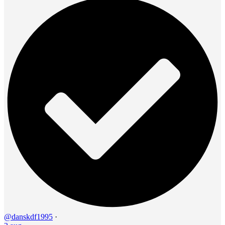
@danskdf1995
·