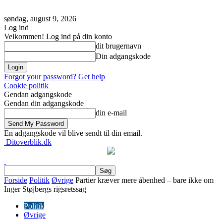
søndag, august 9, 2026
Log ind
Velkommen! Log ind på din konto
dit brugernavn
Din adgangskode
Forgot your password? Get help
Cookie politik
Gendan adgangskode
Gendan din adgangskode
din e-mail
En adgangskode vil blive sendt til din email.
Ditoverblik.dk
Forside
Politik
Øvrige
Partier kræver mere åbenhed – bare ikke om
Inger Støjbergs rigsretssag
Politik
Øvrige