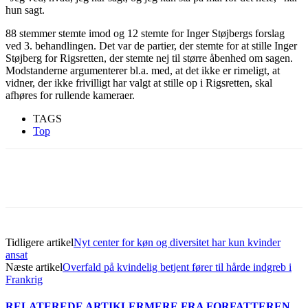
hun sagt.
88 stemmer stemte imod og 12 stemte for Inger Støjbergs forslag
ved 3. behandlingen. Det var de partier, der stemte for at stille Inger
Støjberg for Rigsretten, der stemte nej til større åbenhed om sagen.
Modstanderne argumenterer bl.a. med, at det ikke er rimeligt, at
vidner, der ikke frivilligt har valgt at stille op i Rigsretten, skal
afhøres for rullende kameraer.
TAGS
Top
Tidligere artikel
Nyt center for køn og diversitet har kun kvinder
ansat
Næste artikel
Overfald på kvindelig betjent fører til hårde indgreb i
Frankrig
RELATEREDE ARTIKLER
MERE FRA FORFATTEREN