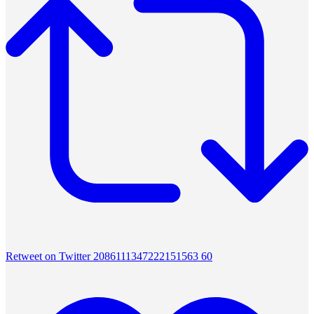
Retweet on Twitter 2086111347222151563
60