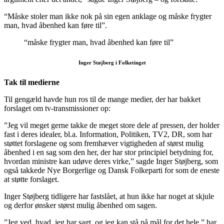
“Måske stoler man ikke nok på sin egen anklage og måske frygter
man, hvad åbenhed kan føre til”.
“måske frygter man, hvad åbenhed kan føre til”
Inger Støjberg i Folketinget
Tak til medierne
Til gengæld havde hun ros til de mange medier, der har bakket
forslaget om tv-transmissioner op:
”Jeg vil meget gerne takke de meget store dele af pressen, der holder
fast i deres idealer, bl.a. Information, Politiken, TV2, DR, som har
støttet forslagene og som fremhæver vigtigheden af størst mulig
åbenhed i en sag som den her, der har stor principiel betydning for,
hvordan ministre kan udøve deres virke,” sagde Inger Støjberg, som
også takkede Nye Borgerlige og Dansk Folkeparti for som de eneste
at støtte forslaget.
Inger Støjberg tidligere har fastslået, at hun ikke har noget at skjule
og derfor ønsker størst mulig åbenhed om sagen.
”Jeg ved, hvad, jeg har sagt, og jeg kan stå på mål for det hele,” har