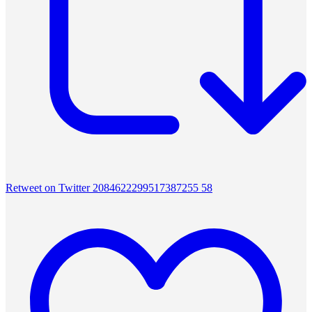
Retweet on Twitter 2084622299517387255
58