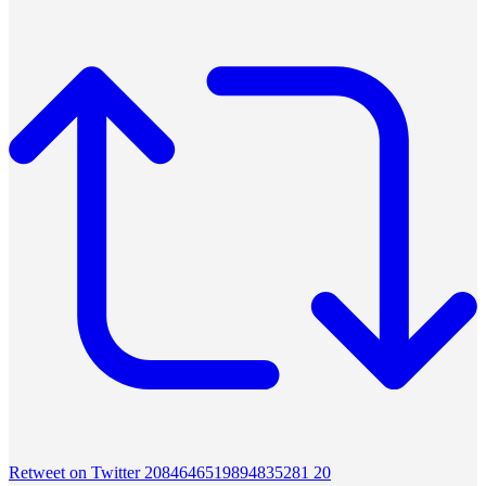
Retweet on Twitter 2084646519894835281
20