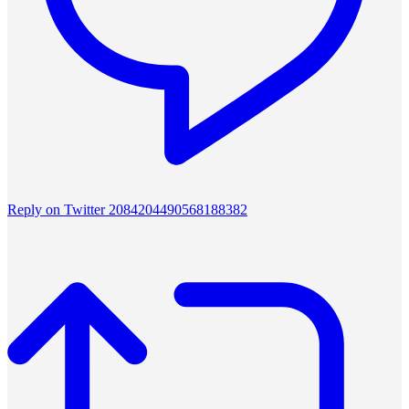
Reply on Twitter 2084204490568188382