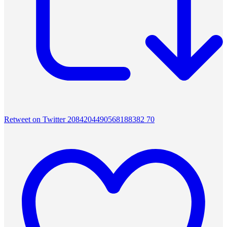
Retweet on Twitter 2084204490568188382
70