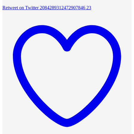
Retweet on Twitter 2084289312472907846
23