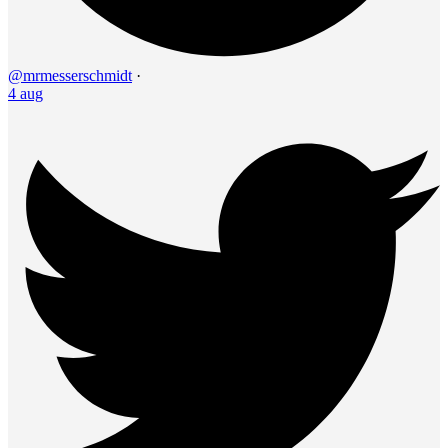
@mrmesserschmidt
·
4 aug