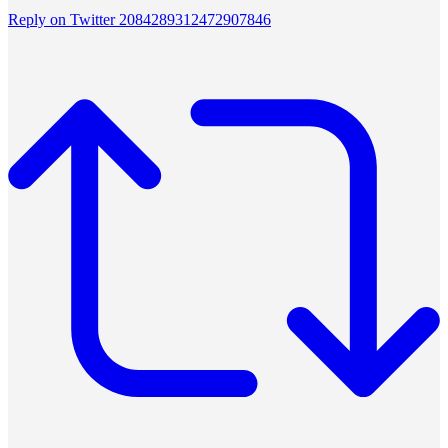
Reply on Twitter 2084289312472907846