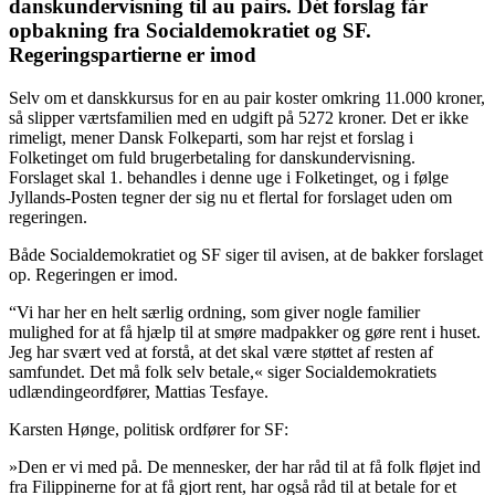
danskundervisning til au pairs. Dét forslag får
opbakning fra Socialdemokratiet og SF.
Regeringspartierne er imod
Selv om et danskkursus for en au pair koster omkring 11.000 kroner,
så slipper værtsfamilien med en udgift på 5272 kroner. Det er ikke
rimeligt, mener Dansk Folkeparti, som har rejst et forslag i
Folketinget om fuld brugerbetaling for danskundervisning.
Forslaget skal 1. behandles i denne uge i Folketinget, og i følge
Jyllands-Posten tegner der sig nu et flertal for forslaget uden om
regeringen.
Både Socialdemokratiet og SF siger til avisen, at de bakker forslaget
op. Regeringen er imod.
“Vi har her en helt særlig ordning, som giver nogle familier
mulighed for at få hjælp til at smøre madpakker og gøre rent i huset.
Jeg har svært ved at forstå, at det skal være støttet af resten af
samfundet. Det må folk selv betale,« siger Socialdemokratiets
udlændingeordfører, Mattias Tesfaye.
Karsten Hønge, politisk ordfører for SF:
»Den er vi med på. De mennesker, der har råd til at få folk fløjet ind
fra Filippinerne for at få gjort rent, har også råd til at betale for et