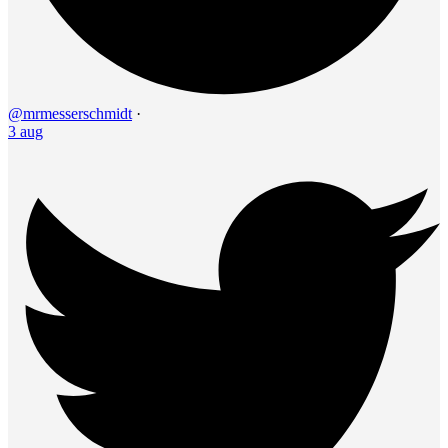
@mrmesserschmidt
·
3 aug