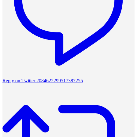
Reply on Twitter 2084622299517387255