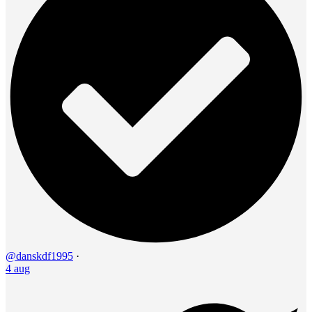
@danskdf1995
·
4 aug