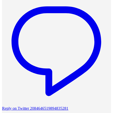
Reply on Twitter 2084646519894835281