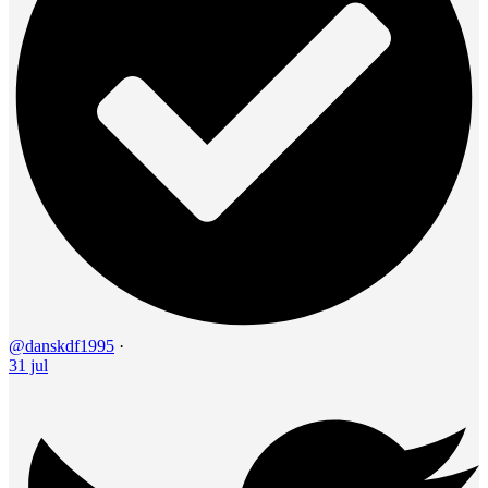
@danskdf1995
·
31 jul