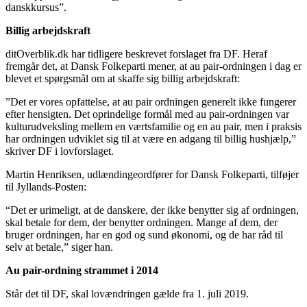
danskkursus”.
Billig arbejdskraft
ditOverblik.dk har tidligere beskrevet forslaget fra DF. Heraf
fremgår det, at Dansk Folkeparti mener, at au pair-ordningen i dag er
blevet et spørgsmål om at skaffe sig billig arbejdskraft:
”Det er vores opfattelse, at au pair ordningen generelt ikke fungerer
efter hensigten. Det oprindelige formål med au pair-ordningen var
kulturudveksling mellem en værtsfamilie og en au pair, men i praksis
har ordningen udviklet sig til at være en adgang til billig hushjælp,”
skriver DF i lovforslaget.
Martin Henriksen, udlændingeordfører for Dansk Folkeparti, tilføjer
til Jyllands-Posten:
“Det er urimeligt, at de danskere, der ikke benytter sig af ordningen,
skal betale for dem, der benytter ordningen. Mange af dem, der
bruger ordningen, har en god og sund økonomi, og de har råd til
selv at betale,” siger han.
Au pair-ordning strammet i 2014
Står det til DF, skal lovændringen gælde fra 1. juli 2019.