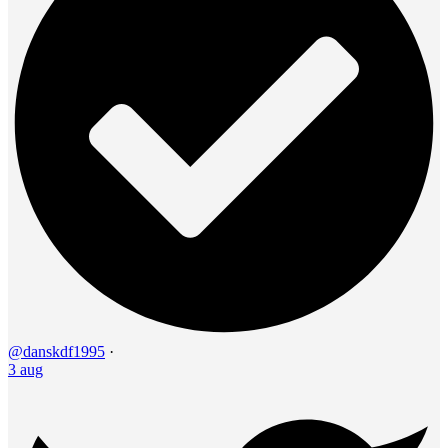
@danskdf1995
·
3 aug