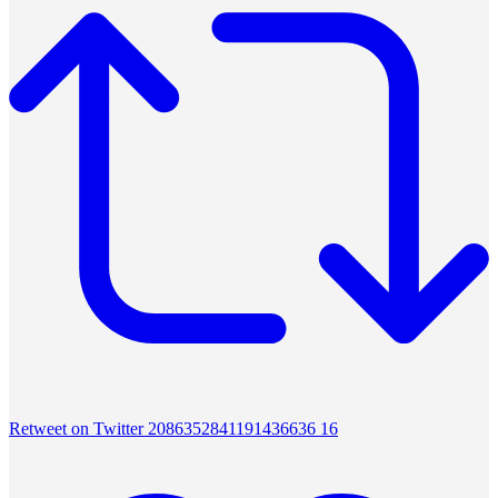
Retweet on Twitter 2086352841191436636
16