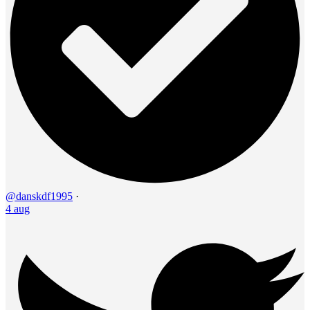
@danskdf1995
·
4 aug