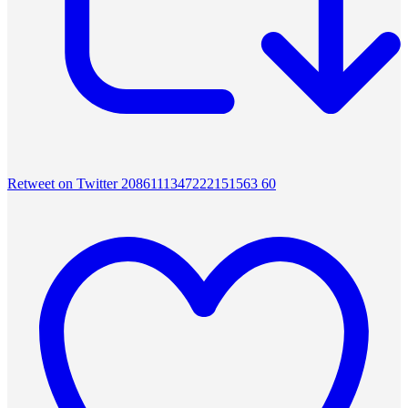
Retweet on Twitter 2086111347222151563
60