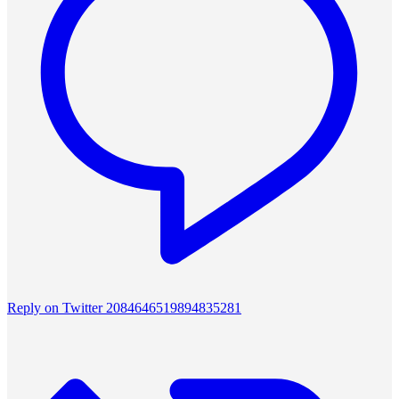
Reply on Twitter 2084646519894835281