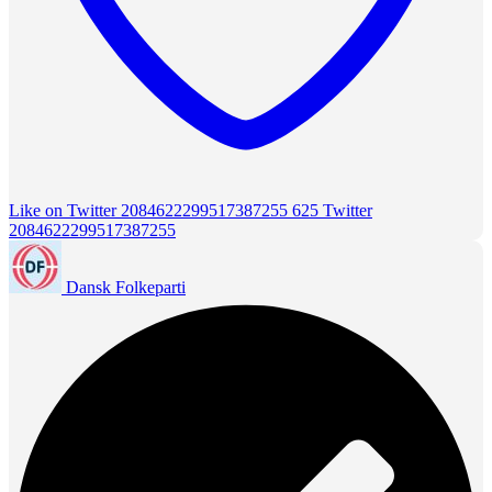
Like on Twitter 2084622299517387255
625
Twitter
2084622299517387255
Dansk Folkeparti