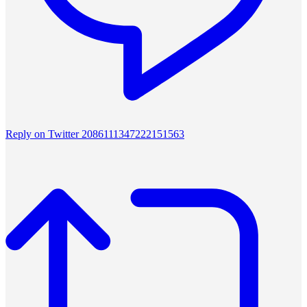
Reply on Twitter 2086111347222151563