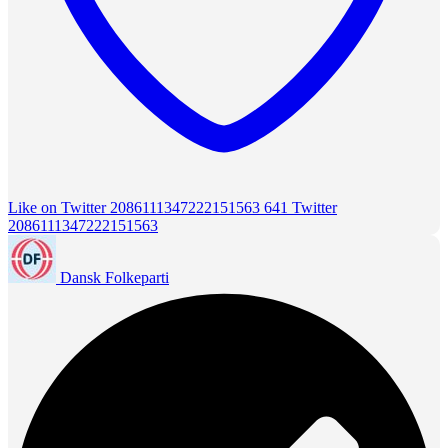
Like on Twitter 2086111347222151563
641
Twitter
2086111347222151563
Dansk Folkeparti