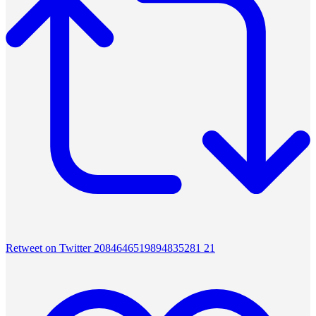
Retweet on Twitter 2084646519894835281
21