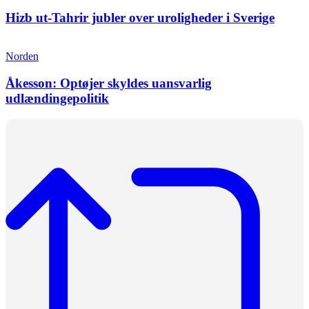
Hizb ut-Tahrir jubler over uroligheder i Sverige
Norden
Åkesson: Optøjer skyldes uansvarlig
udlændingepolitik