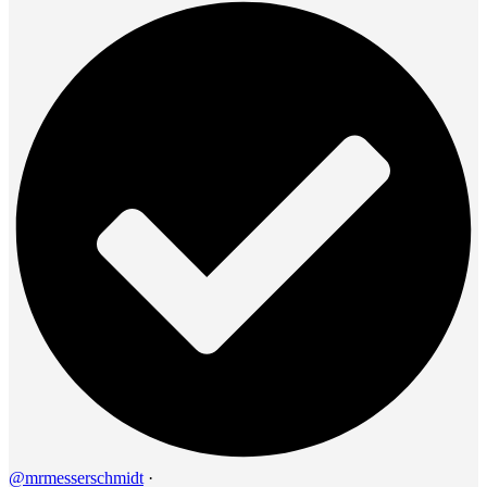
@mrmesserschmidt
·