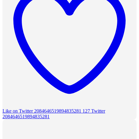
Like on Twitter 2084646519894835281
127
Twitter
2084646519894835281