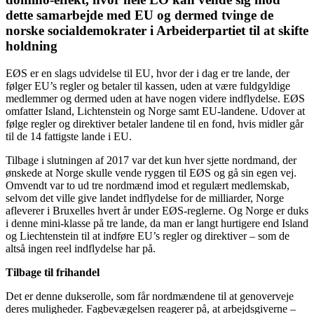
dette samarbejde med EU og dermed tvinge de
norske socialdemokrater i Arbeiderpartiet til at skifte
holdning
EØS er en slags udvidelse til EU, hvor der i dag er tre lande, der
følger EU’s regler og betaler til kassen, uden at være fuldgyldige
medlemmer og dermed uden at have nogen videre indflydelse. EØS
omfatter Island, Lichtenstein og Norge samt EU-landene. Udover at
følge regler og direktiver betaler landene til en fond, hvis midler går
til de 14 fattigste lande i EU.
Tilbage i slutningen af 2017 var det kun hver sjette nordmand, der
ønskede at Norge skulle vende ryggen til EØS og gå sin egen vej.
Omvendt var to ud tre nordmænd imod et regulært medlemskab,
selvom det ville give landet indflydelse for de milliarder, Norge
afleverer i Bruxelles hvert år under EØS-reglerne. Og Norge er duks
i denne mini-klasse på tre lande, da man er langt hurtigere end Island
og Liechtenstein til at indføre EU’s regler og direktiver – som de
altså ingen reel indflydelse har på.
Tilbage til frihandel
Det er denne dukserolle, som får nordmændene til at genoverveje
deres muligheder. Fagbevægelsen reagerer på, at arbejdsgiverne –