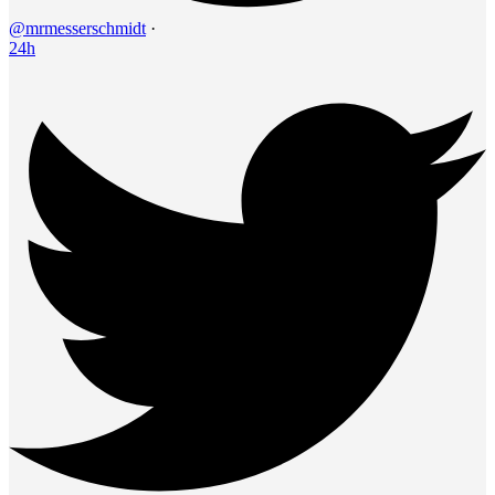
@mrmesserschmidt
·
24h