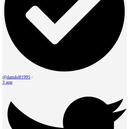
@danskdf1995
·
3 aug