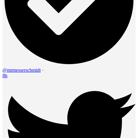
@mrmesserschmidt
·
8h