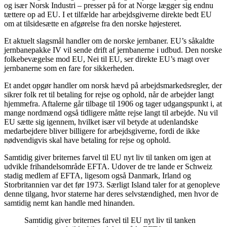
og især Norsk Industri – presser på for at Norge lægger sig endnu
tættere op ad EU. I et tilfælde har arbejdsgiverne direkte bedt EU
om at tilsidesætte en afgørelse fra den norske højesteret.
Et aktuelt slagsmål handler om de norske jernbaner. EU’s såkaldte
jernbanepakke IV vil sende drift af jernbanerne i udbud. Den norske
folkebevægelse mod EU, Nei til EU, ser direkte EU’s magt over
jernbanerne som en fare for sikkerheden.
Et andet opgør handler om norsk hævd på arbejdsmarkedsregler, der
sikrer folk ret til betaling for rejse og ophold, når de arbejder langt
hjemmefra. Aftalerne går tilbage til 1906 og tager udgangspunkt i, at
mange nordmænd også tidligere måtte rejse langt til arbejde. Nu vil
EU sætte sig igennem, hvilket især vil betyde at udenlandske
medarbejdere bliver billigere for arbejdsgiverne, fordi de ikke
nødvendigvis skal have betaling for rejse og ophold.
Samtidig giver briternes farvel til EU nyt liv til tanken om igen at
udvikle frihandelsområde EFTA. Udover de tre lande er Schweiz
stadig medlem af EFTA, ligesom også Danmark, Irland og
Storbritannien var det før 1973. Særligt Island taler for at genopleve
denne tilgang, hvor staterne har deres selvstændighed, men hvor de
samtidig nemt kan handle med hinanden.
Samtidig giver briternes farvel til EU nyt liv til tanken