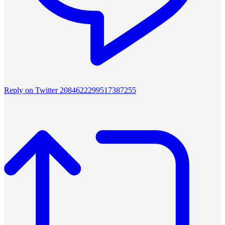
Reply on Twitter 2084622299517387255