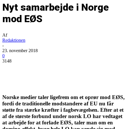
Nyt samarbejde i Norge
mod EØS
Af
Redaktionen
-
23. november 2018
0
3148
Norske medier taler ligefrem om et oprør mod EØS,
fordi de traditionelle modstandere af EU nu får
støtte fra stærke kræfter i fagbevægelsen. Efter at et
af de største forbund under norsk LO har vedtaget
at arbejde for at forlade EØS, taler man om en
domino-effekt, hvor hele LO kan vende sig mod