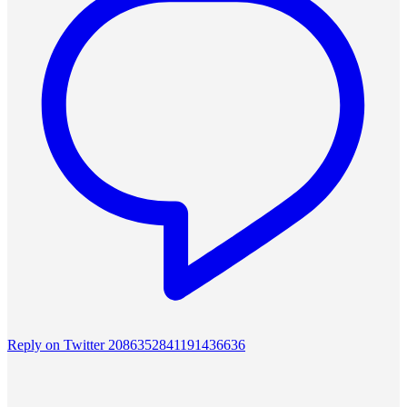
Reply on Twitter 2086352841191436636