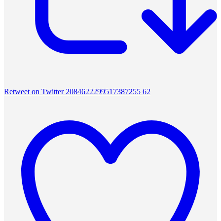
Retweet on Twitter 2084622299517387255
62