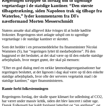
Regeringen dropper sit forslag om to ugentlige
vegetardage i de statslige kantiner. “Den største
tilbagetrækning, siden Napoleon trak sig tilbage fra
Waterloo,” lyder kommentaren fra DFs
næstformand Morten Messerschmidt
Statens ansatte skal alligevel ikke tvinges til at holde kødfrie
frokoster. Regeringens stort anlagte udspil om to ugentlige
vegetardage i de statslige kantiner er skrottet.
Som det hedder i en pressemeddelelse fra finansminister Nicolai
Wammen (S), har “regeringen lyttet til medarbejderne”. På den
baggrund er det besluttet, at det skal være op til den enkelte statslige
arbejdsplads, hvor meget grønt, der skal på menuen:
“Efter en god dialog med en række lønmodtagerorganisationer har
regeringen besluttet, at det ligesom i dag skal være op til den enkelte
statslige arbejdsplads, hvor ofte der serveres vegetarisk mad i de
statslige kantiner,” siger finansministeren.
Ramte forbi folkestemningen
Regeringens forslag, der skulle spare klimaet for udledning af CO2,
har været under massiv kritik, siden det blev lanceret i sidste uge.
Dansk Folkeparti har kaldt forslaget latterligt og “en aprilsnar”, og