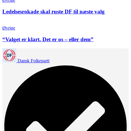
Øvrige
Ledelsesrokade skal ruste DF til næste valg
Øvrige
“Valget er klart. Det er os – eller dem”
Dansk Folkeparti