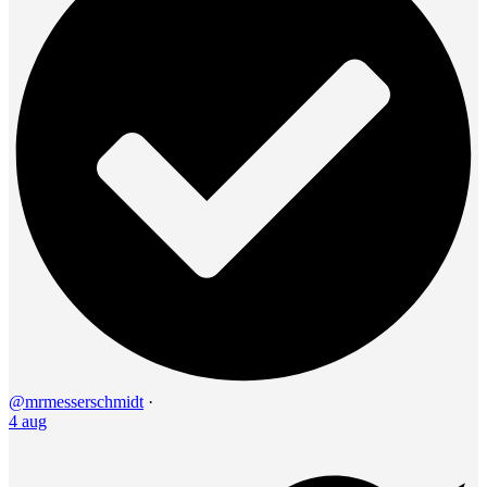
@mrmesserschmidt
·
4 aug