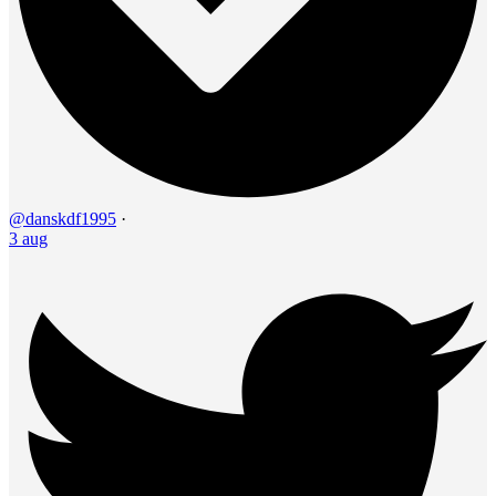
@danskdf1995
·
3 aug