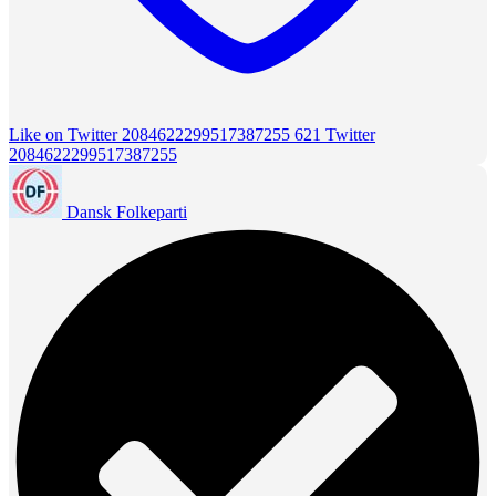
Like on Twitter 2084622299517387255
621
Twitter
2084622299517387255
Dansk Folkeparti