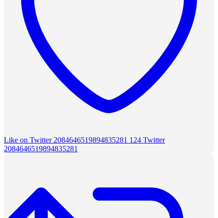
Like on Twitter 2084646519894835281
124
Twitter
2084646519894835281