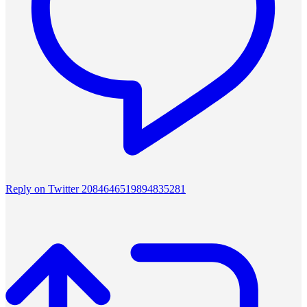
Reply on Twitter 2084646519894835281