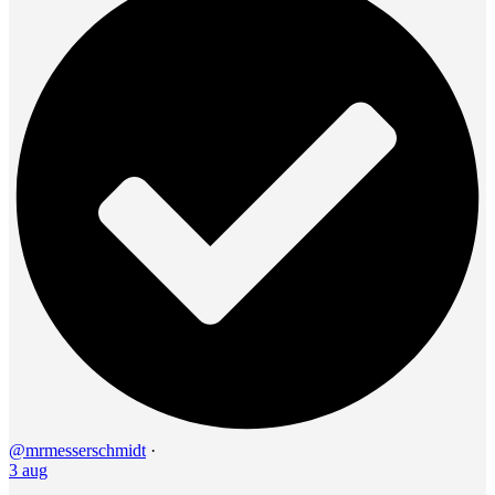
@mrmesserschmidt
·
3 aug