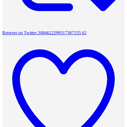
Retweet on Twitter 2084622299517387255
62