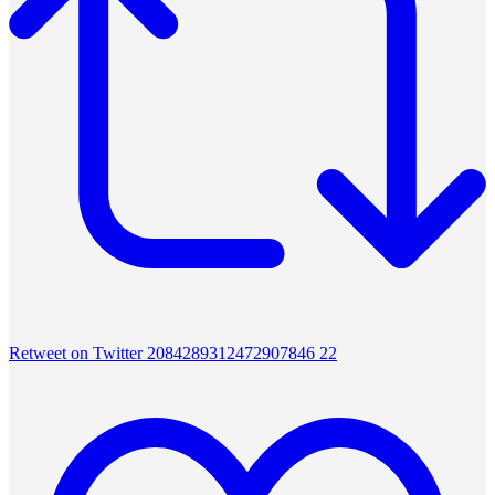
Retweet on Twitter 2084289312472907846
22