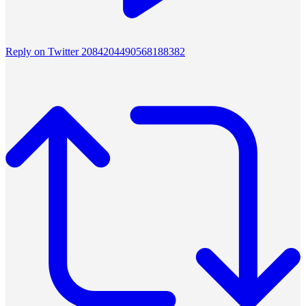
Reply on Twitter 2084204490568188382