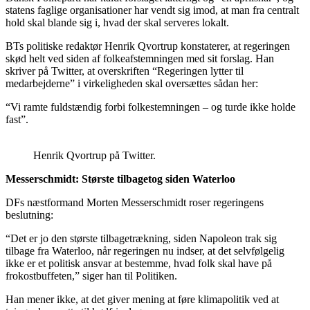
statens faglige organisationer har vendt sig imod, at man fra centralt
hold skal blande sig i, hvad der skal serveres lokalt.
BTs politiske redaktør Henrik Qvortrup konstaterer, at regeringen
skød helt ved siden af folkeafstemningen med sit forslag. Han
skriver på Twitter, at overskriften “Regeringen lytter til
medarbejderne” i virkeligheden skal oversættes sådan her:
“Vi ramte fuldstændig forbi folkestemningen – og turde ikke holde
fast”.
Henrik Qvortrup på Twitter.
Messerschmidt: Største tilbagetog siden Waterloo
DFs næstformand Morten Messerschmidt roser regeringens
beslutning:
“Det er jo den største tilbagetrækning, siden Napoleon trak sig
tilbage fra Waterloo, når regeringen nu indser, at det selvfølgelig
ikke er et politisk ansvar at bestemme, hvad folk skal have på
frokostbuffeten,” siger han til Politiken.
Han mener ikke, at det giver mening at føre klimapolitik ved at