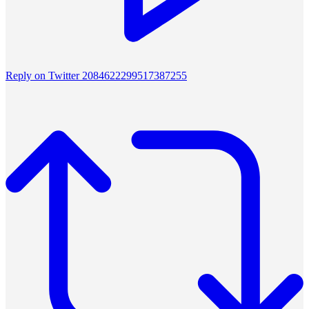
Reply on Twitter 2084622299517387255