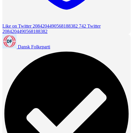
Like on Twitter 2084204490568188382
742
Twitter
2084204490568188382
Dansk Folkeparti