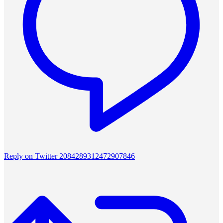
Reply on Twitter 2084289312472907846