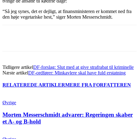
tvinge de ansatte til kødfrie dage:
“Så jeg synes, det er dejligt, at finansministeren er kommet ned fra
den høje vegetariske hest,” siger Morten Messerschmidt.
Tidligere artikel
DF-forslag: Slut med at give strafrabat til kriminelle
Næste artikel
DF-ordfører: Minkavlere skal have fuld erstatning
RELATEREDE ARTIKLER
MERE FRA FORFATTEREN
Øvrige
Morten Messerschmidt advarer: Regeringen skaber
et A- og B-hold