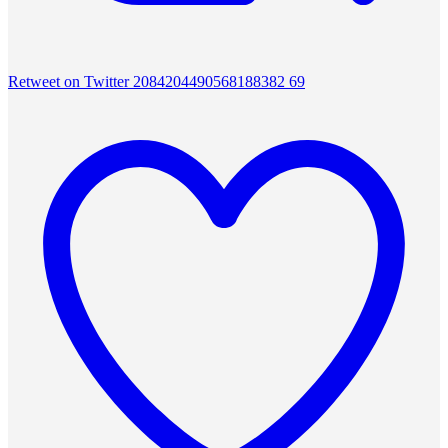
Retweet on Twitter 2084204490568188382
69