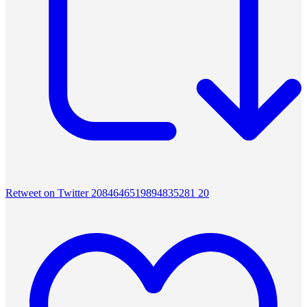
Retweet on Twitter 2084646519894835281
20