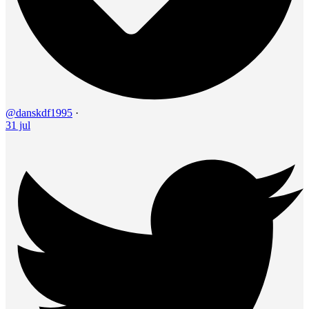
@danskdf1995
·
31 jul