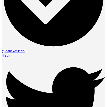
@danskdf1995
·
4 aug