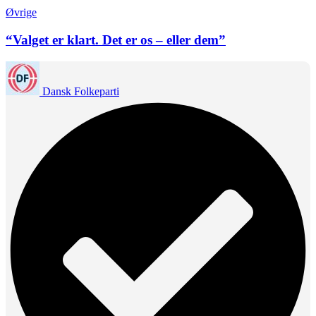
Øvrige
“Valget er klart. Det er os – eller dem”
Dansk Folkeparti