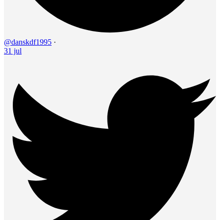
@danskdf1995
·
31 jul