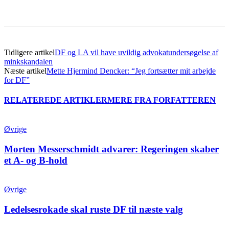
Tidligere artikel
DF og LA vil have uvildig advokatundersøgelse af
minkskandalen
Næste artikel
Mette Hjermind Dencker: “Jeg fortsætter mit arbejde
for DF”
RELATEREDE ARTIKLER
MERE FRA FORFATTEREN
Øvrige
Morten Messerschmidt advarer: Regeringen skaber
et A- og B-hold
Øvrige
Ledelsesrokade skal ruste DF til næste valg