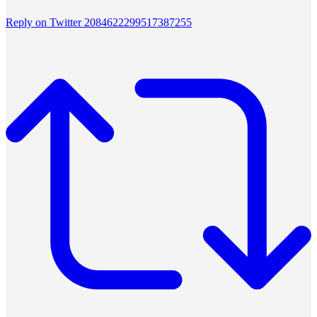
Reply on Twitter 2084622299517387255