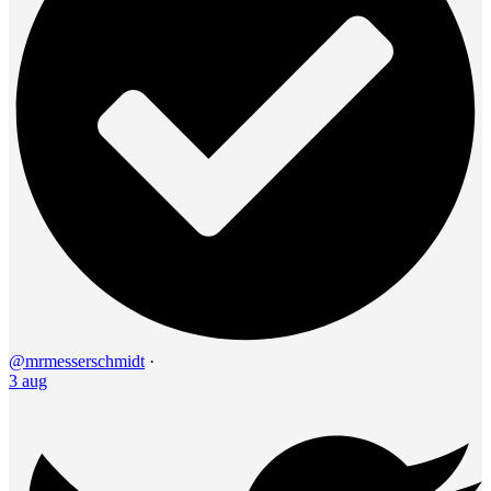
@mrmesserschmidt
·
3 aug