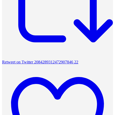
Retweet on Twitter 2084289312472907846
22