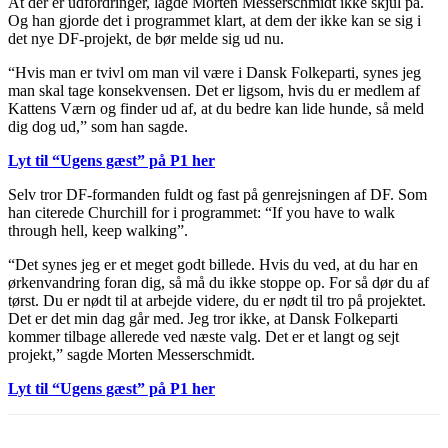
At der er udfordringer, lagde Morten Messerschmidt ikke skjul på.
Og han gjorde det i programmet klart, at dem der ikke kan se sig i
det nye DF-projekt, de bør melde sig ud nu.
“Hvis man er tvivl om man vil være i Dansk Folkeparti, synes jeg
man skal tage konsekvensen. Det er ligsom, hvis du er medlem af
Kattens Værn og finder ud af, at du bedre kan lide hunde, så meld
dig dog ud,” som han sagde.
Lyt til “Ugens gæst” på P1 her
Selv tror DF-formanden fuldt og fast på genrejsningen af DF. Som
han citerede Churchill for i programmet: “If you have to walk
through hell, keep walking”.
“Det synes jeg er et meget godt billede. Hvis du ved, at du har en
ørkenvandring foran dig, så må du ikke stoppe op. For så dør du af
tørst. Du er nødt til at arbejde videre, du er nødt til tro på projektet.
Det er det min dag går med. Jeg tror ikke, at Dansk Folkeparti
kommer tilbage allerede ved næste valg. Det er et langt og sejt
projekt,” sagde Morten Messerschmidt.
Lyt til “Ugens gæst” på P1 her