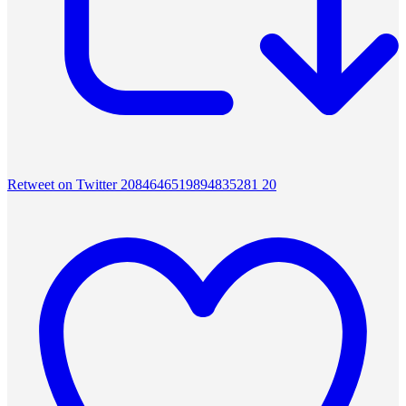
Retweet on Twitter 2084646519894835281
20