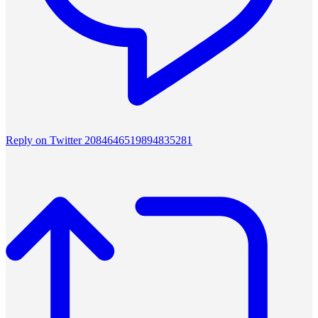
Reply on Twitter 2084646519894835281