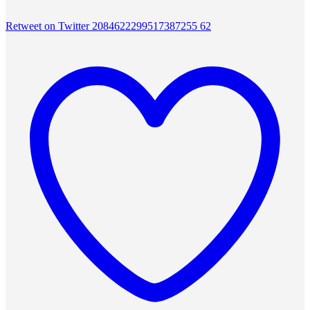
Retweet on Twitter 2084622299517387255
62