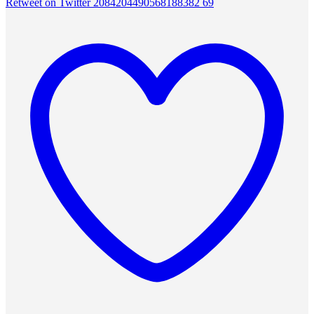
Retweet on Twitter 2084204490568188382
69