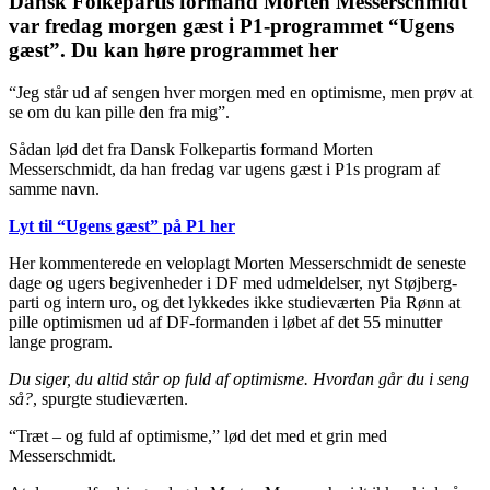
Dansk Folkepartis formand Morten Messerschmidt
var fredag morgen gæst i P1-programmet “Ugens
gæst”. Du kan høre programmet her
“Jeg står ud af sengen hver morgen med en optimisme, men prøv at
se om du kan pille den fra mig”.
Sådan lød det fra Dansk Folkepartis formand Morten
Messerschmidt, da han fredag var ugens gæst i P1s program af
samme navn.
Lyt til “Ugens gæst” på P1 her
Her kommenterede en veloplagt Morten Messerschmidt de seneste
dage og ugers begivenheder i DF med udmeldelser, nyt Støjberg-
parti og intern uro, og det lykkedes ikke studieværten Pia Rønn at
pille optimismen ud af DF-formanden i løbet af det 55 minutter
lange program.
Du siger, du altid står op fuld af optimisme. Hvordan går du i seng
så?
, spurgte studieværten.
“Træt – og fuld af optimisme,” lød det med et grin med
Messerschmidt.