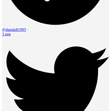
@danskdf1995
·
3 aug