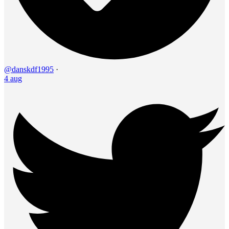
@danskdf1995
·
4 aug