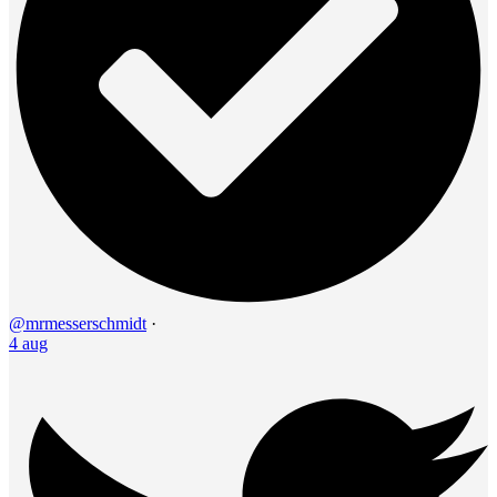
@mrmesserschmidt
·
4 aug