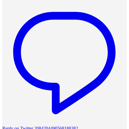
Reply on Twitter 2084204490568188382