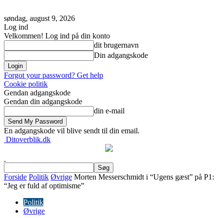
søndag, august 9, 2026
Log ind
Velkommen! Log ind på din konto
dit brugernavn
Din adgangskode
Forgot your password? Get help
Cookie politik
Gendan adgangskode
Gendan din adgangskode
din e-mail
En adgangskode vil blive sendt til din email.
Ditoverblik.dk
Forside
Politik
Øvrige
Morten Messerschmidt i “Ugens gæst” på P1:
“Jeg er fuld af optimisme”
Politik
Øvrige