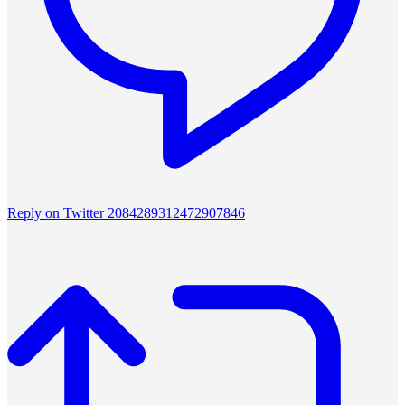
Reply on Twitter 2084289312472907846