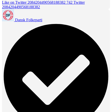
Like on Twitter 2084204490568188382
742
Twitter
2084204490568188382
Dansk Folkeparti