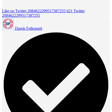
Like on Twitter 2084622299517387255
621
Twitter
2084622299517387255
Dansk Folkeparti