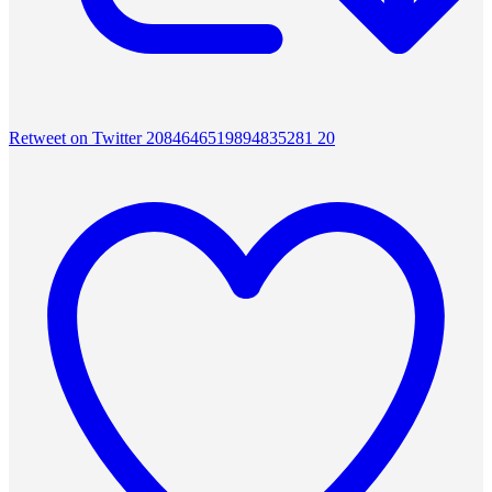
Retweet on Twitter 2084646519894835281
20