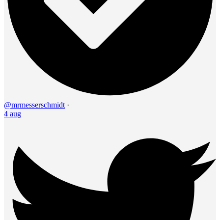
@mrmesserschmidt
·
4 aug