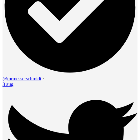
@mrmesserschmidt
·
3 aug