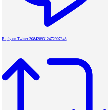
Reply on Twitter 2084289312472907846