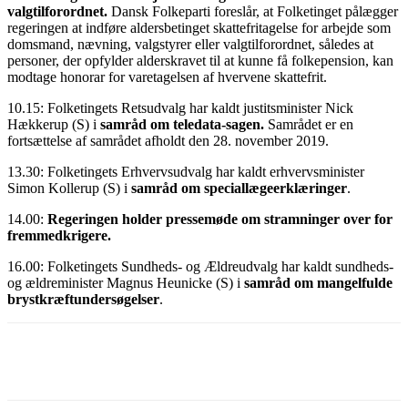
valgtilforordnet.
Dansk Folkeparti foreslår, at Folketinget pålægger
regeringen at indføre aldersbetinget skattefritagelse for arbejde som
domsmand, nævning, valgstyrer eller valgtilforordnet, således at
personer, der opfylder alderskravet til at kunne få folkepension, kan
modtage honorar for varetagelsen af hvervene skattefrit.
10.15: Folketingets Retsudvalg har kaldt justitsminister Nick
Hækkerup (S) i
samråd om teledata-sagen.
Samrådet er en
fortsættelse af samrådet afholdt den 28. november 2019.
13.30: Folketingets Erhvervsudvalg har kaldt erhvervsminister
Simon Kollerup (S) i
samråd om speciallægeerklæringer
.
14.00:
Regeringen holder pressemøde om stramninger over for
fremmedkrigere.
16.00: Folketingets Sundheds- og Ældreudvalg har kaldt sundheds-
og ældreminister Magnus Heunicke (S) i
samråd om mangelfulde
brystkræftundersøgelser
.