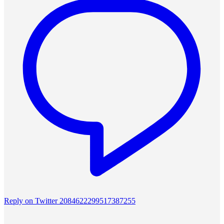
Reply on Twitter 2084622299517387255