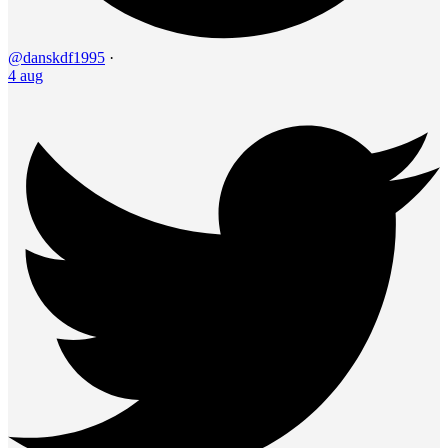
@danskdf1995
·
4 aug