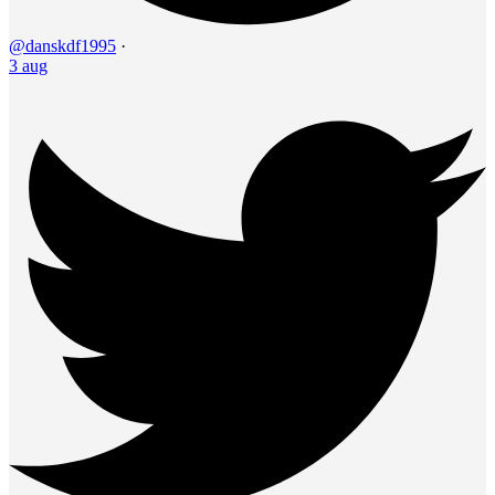
@danskdf1995
·
3 aug