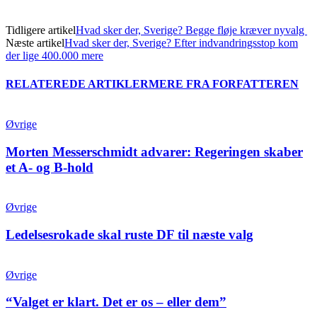
Tidligere artikel
Hvad sker der, Sverige? Begge fløje kræver nyvalg
Næste artikel
Hvad sker der, Sverige? Efter indvandringsstop kom
der lige 400.000 mere
RELATEREDE ARTIKLER
MERE FRA FORFATTEREN
Øvrige
Morten Messerschmidt advarer: Regeringen skaber
et A- og B-hold
Øvrige
Ledelsesrokade skal ruste DF til næste valg
Øvrige
“Valget er klart. Det er os – eller dem”