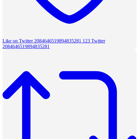
Like on Twitter 2084646519894835281
123
Twitter
2084646519894835281