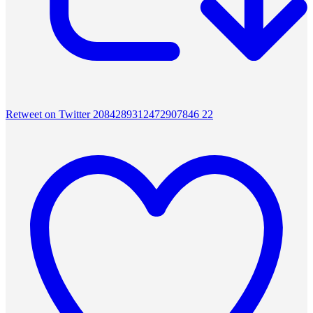
Retweet on Twitter 2084289312472907846
22