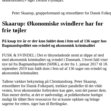
skattemoralen,« siger Dennis Flydtkjær.
Peter Skaarup, gruppeformand og retsordfører for Dansk Folkep
Skaarup: Økonomiske svindlere har for
frie tøjler
På knap tre år er der kun faldet dom i fem ud af 136 sager hos
Bagmandspolitiet om svindel og økonomisk kriminalitet
FUSK & SVINDEL | Det er tilsyneladende nemt at slippe af sted
med økonomisk kriminalitet og svindel i Danmark. I hvert fald viser
nye tal fra Bagmandspolitiet (SØIK), at der fra 1. januar 2017 til 18.
september 2019 kun faldt dom i fem ud af 136 sager om svindel og
økonomisk kriminalitet.
Tallene vækker bekymring på Christiansborg. Peter Skaarup,
retsordfører for Dansk Folkeparti, trækker paralleller til det vilde
vesten, hvor økonomiske forbrydere kan gøre, som det passer dem.
Han mener derfor, at det er nødvendigt, at politikredsene hurtigst
muligt får tilført flere ressourcer for at kunne opklare og bringe
sagerne for retten, siger han til Berlingske.