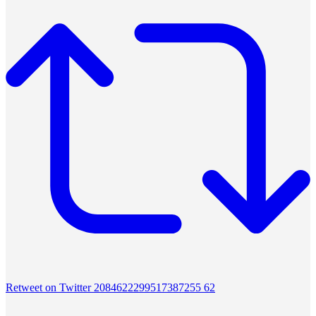
Retweet on Twitter 2084622299517387255
62