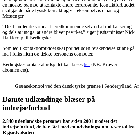
en moské, og mod at kontakte andre terrordømte. Kontaktforbuddet
skal gælde både fysisk kontakt og via eksempelvis email og
Messenger.
“Det handler dels om at få vedkommende selv ud af radikalisering
og dels at undgå, at andre bliver påvirket,” siger justitsminister Nick
Hækkerup til Berlingske.
Som led i kontaktforbuddet skal politiet uden retskendelse kunne gå
ind i folks hjem og tjekke personens computer.
Berlingskes omtale af udspillet kan læses
her
(NB: Kræver
abonnement).
Grænsekontrol ved den dansk-tyske grænse i Sønderjylland. Ark
Dømte udlændinge blæser på
indrejseforbud
2.840 udenlandske personer har siden 2001 trodset det
indrejseforbud, de har fået med en udvisningsdom, viser tal fra
Rigsadvokaten