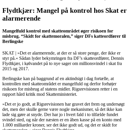
Flydtkjær: Mangel på kontrol hos Skat er
alarmerende
Mangelfuld kontrol med skatteområdet øger risikoen for
misbrug. “Skidt for skattemoralen,” siger DFs katteordfører til
Berlingske
SKAT | »Det er alarmerende, at der er så store penge, der ikke er
styr på.« Sådan lyder bekymringen fra DF’s skatteordfører, Dennis
Flydtkjær, i kølvandet på to nye sager om millionsvindel i skat fra
2015 og 2017.
Berlingske kan på baggrund af en aktindsigt i dag fortælle, at
kontrollen med skatteområdet er mangelfuld og derfor forhøjer
risikoen for misbrug af statens midler. Rigsrevisionen retter i en
rapport hård kritik mod Skatteministeriet.
»Det er jo godt, at Rigsrevisionen har gravet det frem og undersøgt
det, men der skulle gerne være nogle mekanismer, så det ikke kan
lade sig gøre at snyde. Der har jo i hvert fald i to tilfælde fundet
svindel sted, og når der næsten er en åben kasse på en konto med
1.000 milliarder kroner, ser det ikke godt ud, og det er skidt for