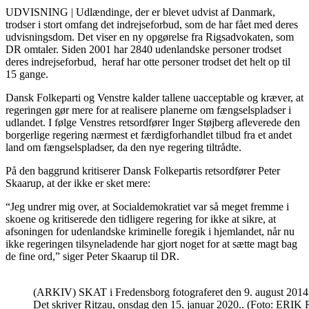
UDVISNING | Udlændinge, der er blevet udvist af Danmark,
trodser i stort omfang det indrejseforbud, som de har fået med deres
udvisningsdom. Det viser en ny opgørelse fra Rigsadvokaten, som
DR omtaler. Siden 2001 har 2840 udenlandske personer trodset
deres indrejseforbud, heraf har otte personer trodset det helt op til
15 gange.
Dansk Folkeparti og Venstre kalder tallene uacceptable og kræver, at
regeringen gør mere for at realisere planerne om fængselspladser i
udlandet. I følge Venstres retsordfører Inger Støjberg afleverede den
borgerlige regering nærmest et færdigforhandlet tilbud fra et andet
land om fængselspladser, da den nye regering tiltrådte.
På den baggrund kritiserer Dansk Folkepartis retsordfører Peter
Skaarup, at der ikke er sket mere:
“Jeg undrer mig over, at Socialdemokratiet var så meget fremme i
skoene og kritiserede den tidligere regering for ikke at sikre, at
afsoningen for udenlandske kriminelle foregik i hjemlandet, når nu
ikke regeringen tilsyneladende har gjort noget for at sætte magt bag
de fine ord,” siger Peter Skaarup til DR.
(ARKIV) SKAT i Fredensborg fotograferet den 9. august 2014. Sk
Det skriver Ritzau, onsdag den 15. januar 2020.. (Foto: ERI