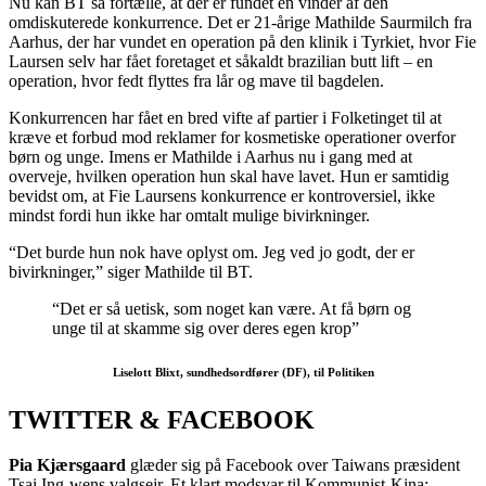
Nu kan BT så fortælle, at der er fundet en vinder af den
omdiskuterede konkurrence. Det er 21-årige Mathilde Saurmilch fra
Aarhus, der har vundet en operation på den klinik i Tyrkiet, hvor Fie
Laursen selv har fået foretaget et såkaldt brazilian butt lift – en
operation, hvor fedt flyttes fra lår og mave til bagdelen.
Konkurrencen har fået en bred vifte af partier i Folketinget til at
kræve et forbud mod reklamer for kosmetiske operationer overfor
børn og unge. Imens er Mathilde i Aarhus nu i gang med at
overveje, hvilken operation hun skal have lavet. Hun er samtidig
bevidst om, at Fie Laursens konkurrence er kontroversiel, ikke
mindst fordi hun ikke har omtalt mulige bivirkninger.
“Det burde hun nok have oplyst om. Jeg ved jo godt, der er
bivirkninger,” siger Mathilde til BT.
“Det er så uetisk, som noget kan være. At få børn og
unge til at skamme sig over deres egen krop”
Liselott Blixt, sundhedsordfører (DF), til Politiken
TWITTER & FACEBOOK
Pia Kjærsgaard
glæder sig på Facebook over Taiwans præsident
Tsai Ing-wens valgsejr. Et klart modsvar til Kommunist-Kina: