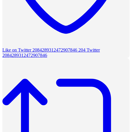
Like on Twitter 2084289312472907846
204
Twitter
2084289312472907846