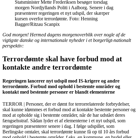
Statsminister Mette Frederiksen besøger torsdag
morgen Nordjyllands Politi i Aalborg. Senere i dag
præsenterer regeringen et nyt udspil, der skærper
kursen overfor terrordømte. Foto: Henning
Bagger/Ritzau Scanpix
God morgen! Hermed dagens morgenoverblik over nogle af de
vigtigste danske og internationale nyheder i et borgerligt-nationalt
perspektiv:
Terrordømte skal have forbud mod at
kontakte andre terrordømte
Regeringen lancerer nyt udspil mod IS-krigere og andre
terrordømte. Forbud mod ophold i bestemte områder og
kontakt med bestemte personer er blandt elementerne
TERROR | Personer, der er dømt for terrorrelaterede forbrydelser,
skal kunne idømmes et forbud mod at kontakte bestemte personer og
mod at opholde sig i bestemte områder, når de har udstået deres
fængselsstraf. Sådan lyder et af elementerne i et nyt udspil, som
regeringen præsenterer senere i dag. I følge udspillet, som
Berlingske omtaler, skal terrordømte kunne få op til 10 års forbud
mod ophold i bestemte områder, f.eks. en kommune, en bydel eller