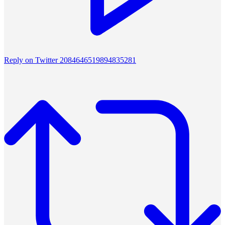
Reply on Twitter 2084646519894835281