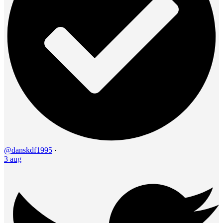
@danskdf1995
·
3 aug