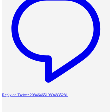
Reply on Twitter 2084646519894835281