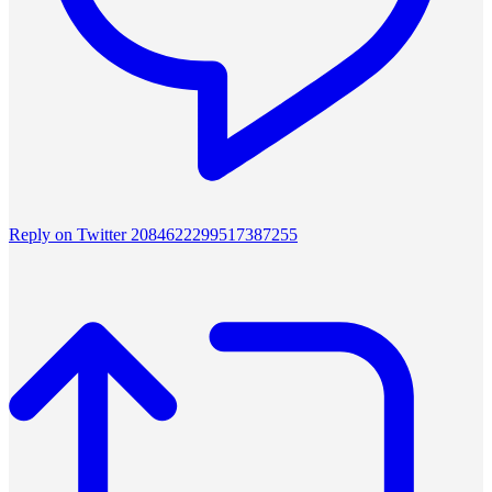
Reply on Twitter 2084622299517387255