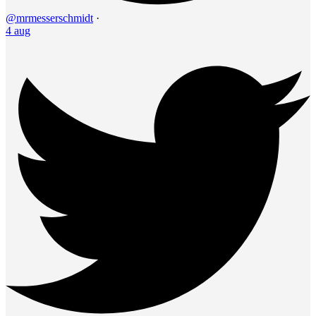
@mrmesserschmidt
·
4 aug