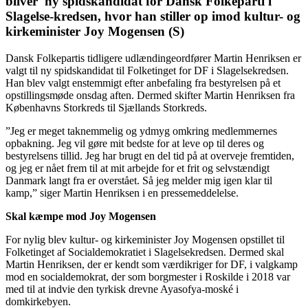
bliver ny spidskandidat for Dansk Folkeparti i
Slagelse-kredsen, hvor han stiller op imod kultur- og
kirkeminister Joy Mogensen (S)
Dansk Folkepartis tidligere udlændingeordfører Martin Henriksen er
valgt til ny spidskandidat til Folketinget for DF i Slagelsekredsen.
Han blev valgt enstemmigt efter anbefaling fra bestyrelsen på et
opstillingsmøde onsdag aften. Dermed skifter Martin Henriksen fra
Københavns Storkreds til Sjællands Storkreds.
”Jeg er meget taknemmelig og ydmyg omkring medlemmernes
opbakning. Jeg vil gøre mit bedste for at leve op til deres og
bestyrelsens tillid. Jeg har brugt en del tid på at overveje fremtiden,
og jeg er nået frem til at mit arbejde for et frit og selvstændigt
Danmark langt fra er overstået. Så jeg melder mig igen klar til
kamp,” siger Martin Henriksen i en pressemeddelelse.
Skal kæmpe mod Joy Mogensen
For nylig blev kultur- og kirkeminister Joy Mogensen opstillet til
Folketinget af Socialdemokratiet i Slagelsekredsen. Dermed skal
Martin Henriksen, der er kendt som værdikriger for DF, i valgkamp
mod en socialdemokrat, der som borgmester i Roskilde i 2018 var
med til at indvie den tyrkisk drevne Ayasofya-moské i
domkirkebyen.