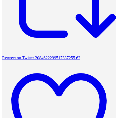
Retweet on Twitter 2084622299517387255
62