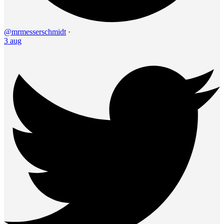
@mrmesserschmidt
·
3 aug