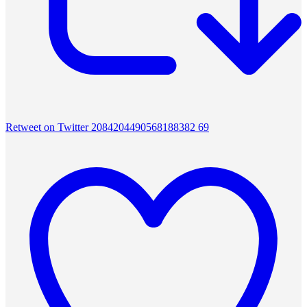
Retweet on Twitter 2084204490568188382
69