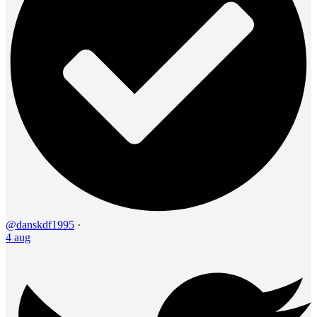
@danskdf1995
·
4 aug