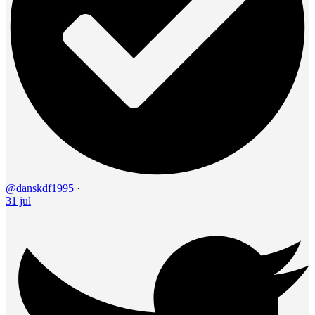
@danskdf1995
·
31 jul