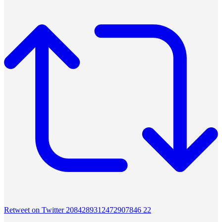
Retweet on Twitter 2084289312472907846
22