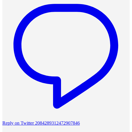
Reply on Twitter 2084289312472907846