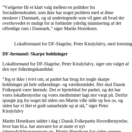
”Vælgerne får et klart valg mellem en politiker fra
Socialdemokratiet, som ikke har noget problem med at åbne
moskeer i Danmark, og så undertegnede som vil gøre alt hvad der
overhovedet er muligt for at forhindre yderlig islamisering af det
offentlige rum i Danmark,” siger Martin Henriksen.
Lokalformand for DF-Slagelse, Peter Kiralyfalvy, med forening
DF-formand: Skarpe holdninger
Lokalformand for DF-Slagelse, Peter Kiralyfalvy, siger om valget af
den nye folketingskandidat:
“Jeg er ikke i tvivl om, at partiet har brug for nogle skarpe
holdninger på hele udlændinge- og værdiområdet. Her skal Dansk
Folkeparti være førende. Det er hjerteblod for partiet, og det har
vores lokalbestyrelse og vores medlemmer lagt stor vægt på. Derfor
spurgte jeg for noget tid siden om Martin ville stille op hos os, og
siden har vi fået et godt samarbejde op at stå,” siger Peter
Kiralyfalvy
Martin Henriksen sidder i dag i Dansk Folkepartis Hovedbestyrelse,
hvor han bl.a. har ansvaret for at starte et nyt
talentudviklingsprogram op. Martin Henriksen har siden seneste