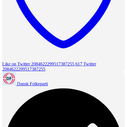
Like on Twitter 2084622299517387255
617
Twitter
2084622299517387255
Dansk Folkeparti