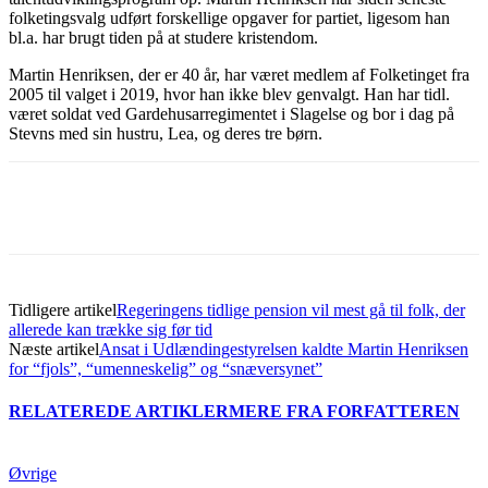
folketingsvalg udført forskellige opgaver for partiet, ligesom han
bl.a. har brugt tiden på at studere kristendom.
Martin Henriksen, der er 40 år, har været medlem af Folketinget fra
2005 til valget i 2019, hvor han ikke blev genvalgt. Han har tidl.
været soldat ved Gardehusarregimentet i Slagelse og bor i dag på
Stevns med sin hustru, Lea, og deres tre børn.
Tidligere artikel
Regeringens tidlige pension vil mest gå til folk, der
allerede kan trække sig før tid
Næste artikel
Ansat i Udlændingestyrelsen kaldte Martin Henriksen
for “fjols”, “umenneskelig” og “snæversynet”
RELATEREDE ARTIKLER
MERE FRA FORFATTEREN
Øvrige