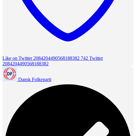
Like on Twitter 2084204490568188382
742
Twitter
2084204490568188382
Dansk Folkeparti