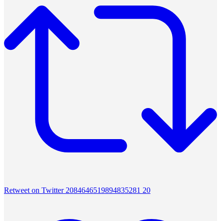
Retweet on Twitter 2084646519894835281
20