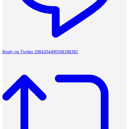
Reply on Twitter 2084204490568188382