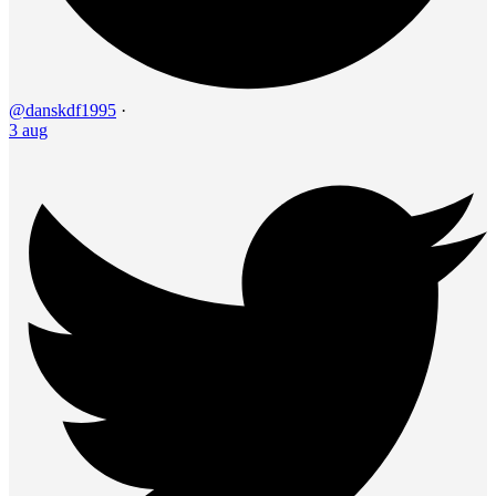
@danskdf1995
·
3 aug