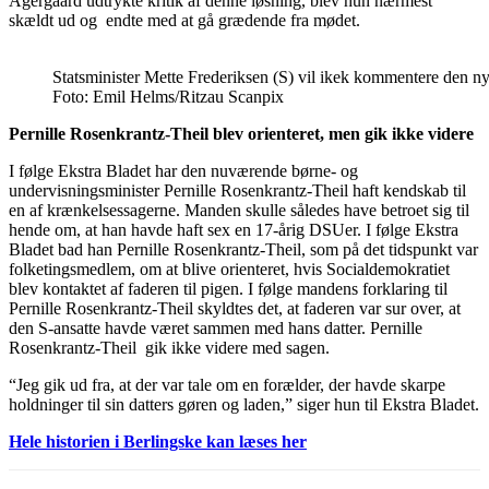
Agergaard udtrykte kritik af denne løsning, blev hun nærmest
skældt ud og endte med at gå grædende fra mødet.
Statsminister Mette Frederiksen (S) vil ikek kommentere den ny
Foto: Emil Helms/Ritzau Scanpix
Pernille Rosenkrantz-Theil blev orienteret, men gik ikke videre
I følge Ekstra Bladet har den nuværende børne- og
undervisningsminister Pernille Rosenkrantz-Theil haft kendskab til
en af krænkelsessagerne. Manden skulle således have betroet sig til
hende om, at han havde haft sex en 17-årig DSUer. I følge Ekstra
Bladet bad han Pernille Rosenkrantz-Theil, som på det tidspunkt var
folketingsmedlem, om at blive orienteret, hvis Socialdemokratiet
blev kontaktet af faderen til pigen. I følge mandens forklaring til
Pernille Rosenkrantz-Theil skyldtes det, at faderen var sur over, at
den S-ansatte havde været sammen med hans datter. Pernille
Rosenkrantz-Theil gik ikke videre med sagen.
“Jeg gik ud fra, at der var tale om en forælder, der havde skarpe
holdninger til sin datters gøren og laden,” siger hun til Ekstra Bladet.
Hele historien i Berlingske kan læses her