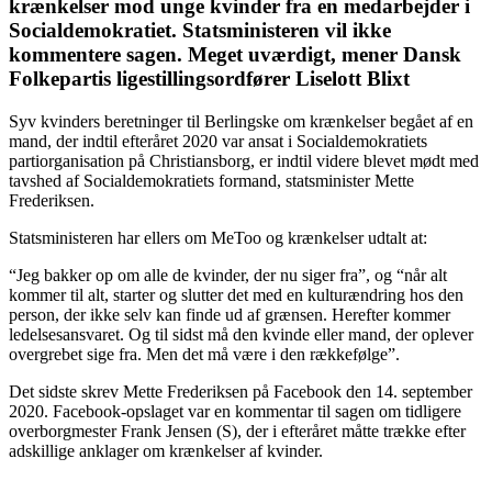
krænkelser mod unge kvinder fra en medarbejder i
Socialdemokratiet. Statsministeren vil ikke
kommentere sagen. Meget uværdigt, mener Dansk
Folkepartis ligestillingsordfører Liselott Blixt
Syv kvinders beretninger til Berlingske om krænkelser begået af en
mand, der indtil efteråret 2020 var ansat i Socialdemokratiets
partiorganisation på Christiansborg, er indtil videre blevet mødt med
tavshed af Socialdemokratiets formand, statsminister Mette
Frederiksen.
Statsministeren har ellers om MeToo og krænkelser udtalt at:
“Jeg bakker op om alle de kvinder, der nu siger fra”, og “når alt
kommer til alt, starter og slutter det med en kulturændring hos den
person, der ikke selv kan finde ud af grænsen. Herefter kommer
ledelsesansvaret. Og til sidst må den kvinde eller mand, der oplever
overgrebet sige fra. Men det må være i den rækkefølge”.
Det sidste skrev Mette Frederiksen på Facebook den 14. september
2020. Facebook-opslaget var en kommentar til sagen om tidligere
overborgmester Frank Jensen (S), der i efteråret måtte trække efter
adskillige anklager om krænkelser af kvinder.