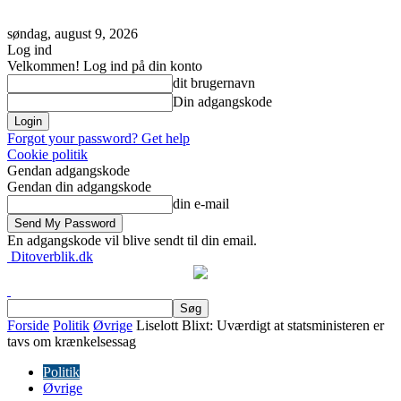
søndag, august 9, 2026
Log ind
Velkommen! Log ind på din konto
dit brugernavn
Din adgangskode
Forgot your password? Get help
Cookie politik
Gendan adgangskode
Gendan din adgangskode
din e-mail
En adgangskode vil blive sendt til din email.
Ditoverblik.dk
Forside
Politik
Øvrige
Liselott Blixt: Uværdigt at statsministeren er
tavs om krænkelsessag
Politik
Øvrige