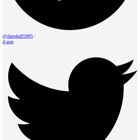
@danskdf1995
·
4 aug