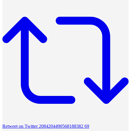
Retweet on Twitter 2084204490568188382
69