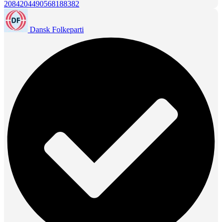
2084204490568188382
Dansk Folkeparti