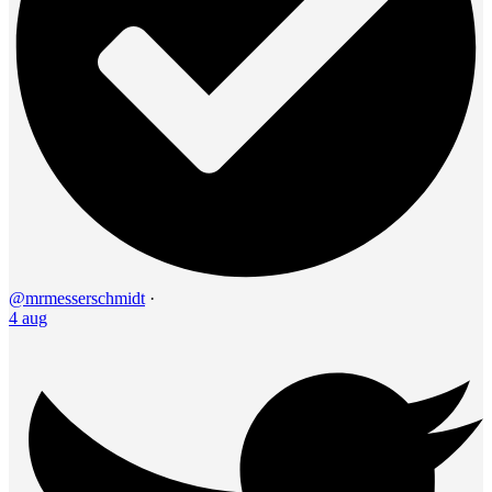
@mrmesserschmidt
·
4 aug