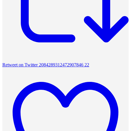
Retweet on Twitter 2084289312472907846
22