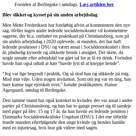
Forsiden af Berlingske i søndags.
Læs artiklen her
Blev slikket og kysset på sin anden arbejdsdag
Men Mette Frederiksen har foreløbig afvist at kommentere den nye
sag. Heller ingen andre ledende socialdemokrater vil kommentere
sagerne, der bl.a. omfatter en praktikant på Christiansborg, som på
sin anden arbejdsdag i 2020 oplevede, at manden, der har haft
ledende positioner i DSU og været ansat i Socialdemokratiet i flere
år, pludselig kyssede og slikkede hende i ansigtet. Det skete, da
nogle ansatte efter arbejdstid var gået ud for at få en drink. Forinden
havde han også udtalt at han “havde lyst til at kneppe hende”.
“Jeg var lige begyndt i praktik, Og så stod han og slikkede på mig.
Mod min vilje. Uden nogen invitation. Som om jeg var en ting, han
bare kunne tage ejerskab over,” fortalte praktikanten, Hanne
Agergaard, søndag til Berlingske.
Den samme mand har også krænket to kvinder, der var ansat i andre
partier på Christiansborg, og han har to gange presset sig til samleje
med piger på hhv. 15 og 17 år, da han havde en ledende position i
Danmarks Socialdemokratiske Ungdom (DSU). I det ene tilfælde
truede manden efterfølgende den unge kvinde og hendes familie
med en injuriesag, hvis hun gik videre med sagen.