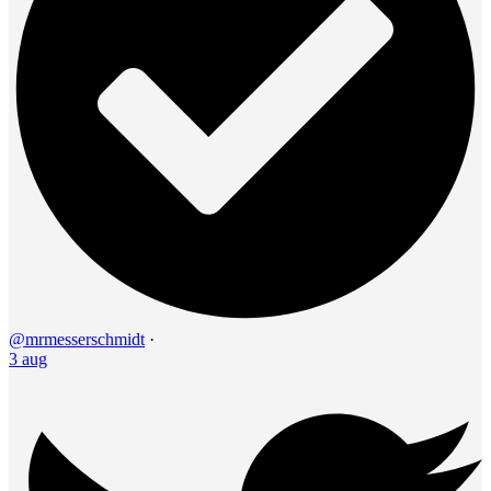
@mrmesserschmidt
·
3 aug