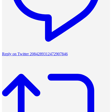
Reply on Twitter 2084289312472907846