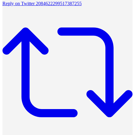
Reply on Twitter 2084622299517387255