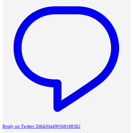
Reply on Twitter 2084204490568188382