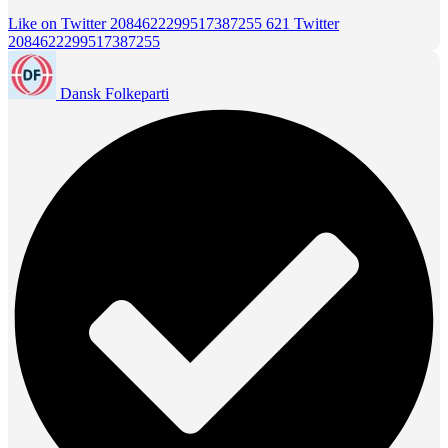
Like on Twitter 2084622299517387255
621
Twitter
2084622299517387255
Dansk Folkeparti