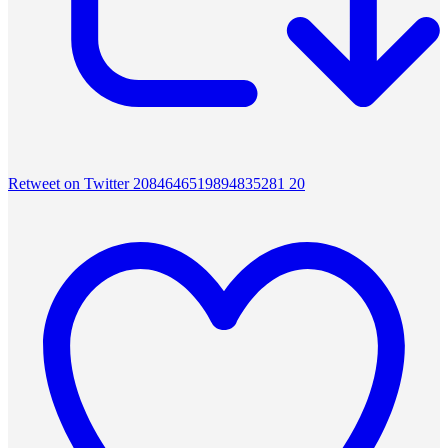
Retweet on Twitter 2084646519894835281
20