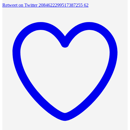
Retweet on Twitter 2084622299517387255
62