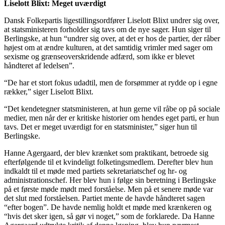
Liselott Blixt: Meget uværdigt
Dansk Folkepartis ligestillingsordfører Liselott Blixt undrer sig over,
at statsministeren forholder sig tavs om de nye sager. Hun siger til
Berlingske, at hun “undrer sig over, at det er hos de partier, der råber
højest om at ændre kulturen, at det samtidig vrimler med sager om
sexisme og grænseoverskridende adfærd, som ikke er blevet
håndteret af ledelsen”.
“De har et stort fokus udadtil, men de forsømmer at rydde op i egne
rækker,” siger Liselott Blixt.
“Det kendetegner statsministeren, at hun gerne vil råbe op på sociale
medier, men når der er kritiske historier om hendes eget parti, er hun
tavs. Det er meget uværdigt for en statsminister,” siger hun til
Berlingske.
Hanne Agergaard, der blev krænket som praktikant, betroede sig
efterfølgende til et kvindeligt folketingsmedlem. Derefter blev hun
indkaldt til et møde med partiets sekretariatschef og hr- og
administrationschef. Her blev hun i følge sin beretning i Berlingske
på et første møde mødt med forståelse. Men på et senere møde var
det slut med forståelsen. Partiet mente de havde håndteret sagen
“efter bogen”. De havde nemlig holdt et møde med krænkeren og
“hvis det sker igen, så gør vi noget,” som de forklarede. Da Hanne