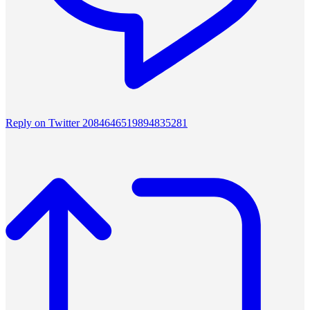
Reply on Twitter 2084646519894835281