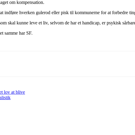
rslaget om kompensation.
l at indføre hverken gulerod eller pisk til kommunerne for at forbedre ti
m skal kunne leve et liv, selvom de har et handicap, er psykisk sårbare 
Det samme har SF.
 lov at blive
listik