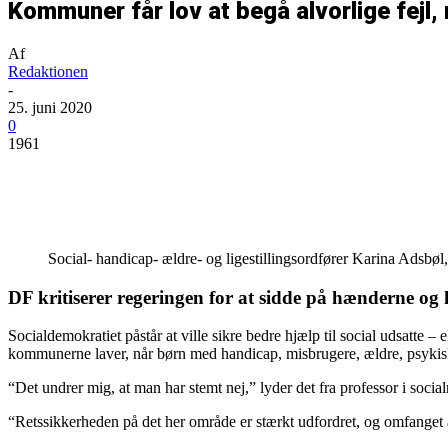
Kommuner får lov at begå alvorlige fejl,
Af
Redaktionen
-
25. juni 2020
0
1961
Del
Social- handicap- ældre- og ligestillingsordfører Karina Adsbø
DF kritiserer regeringen for at sidde på hænderne og 
Socialdemokratiet påstår at ville sikre bedre hjælp til social udsatte 
kommunerne laver, når børn med handicap, misbrugere, ældre, psykisk 
“Det undrer mig, at man har stemt nej,” lyder det fra professor i socia
“Retssikkerheden på det her område er stærkt udfordret, og omfanget af