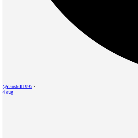
@danskdf1995
·
4 aug