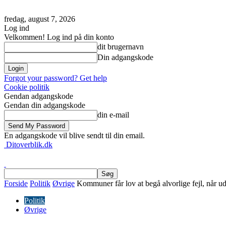
fredag, august 7, 2026
Log ind
Velkommen! Log ind på din konto
dit brugernavn
Din adgangskode
Forgot your password? Get help
Cookie politik
Gendan adgangskode
Gendan din adgangskode
din e-mail
En adgangskode vil blive sendt til din email.
Ditoverblik.dk
Forside
Politik
Øvrige
Kommuner får lov at begå alvorlige fejl, når ud
Politik
Øvrige