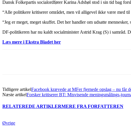
Dansk Folkepartis socialordfører Karina Adsbøl stod i sin tid bag fo
“Alle politikere kritiserer området, men vil alligevel ikke være med ti
“Jeg er meget, meget skuffet. Det her handler om udsatte mennesker, so
DF-politikeren har nu kaldt socialminister Astrid Krag (S) i samråd. 
Læs mere i Ekstra Bladet her
Del
Tidligere artikel
Facebook krævede at MFer fjernede opslag – nu får det
Næste artikel
Forsker kritiserer BT: Misvisende meningsmålings-journa
RELATEREDE ARTIKLER
MERE FRA FORFATTEREN
Øvrige