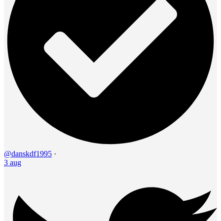
@danskdf1995
·
3 aug