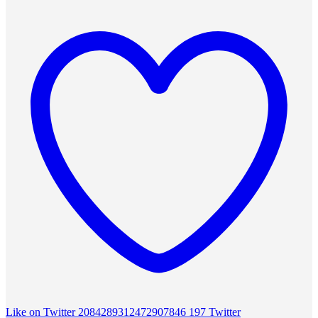
Like on Twitter 2084289312472907846
197
Twitter