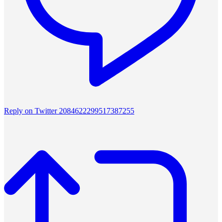
Reply on Twitter 2084622299517387255