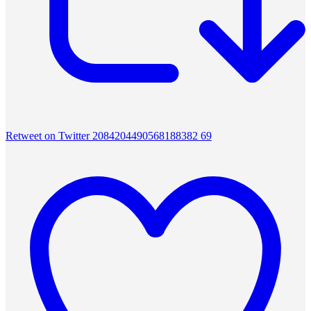
Retweet on Twitter 2084204490568188382
69