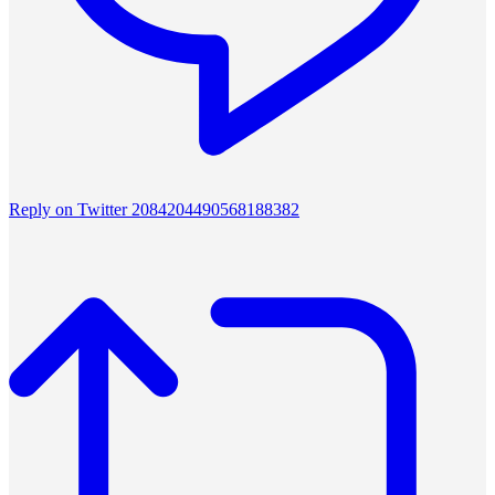
Reply on Twitter 2084204490568188382