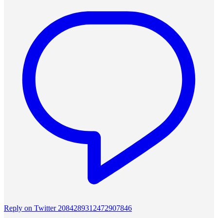
Reply on Twitter 2084289312472907846