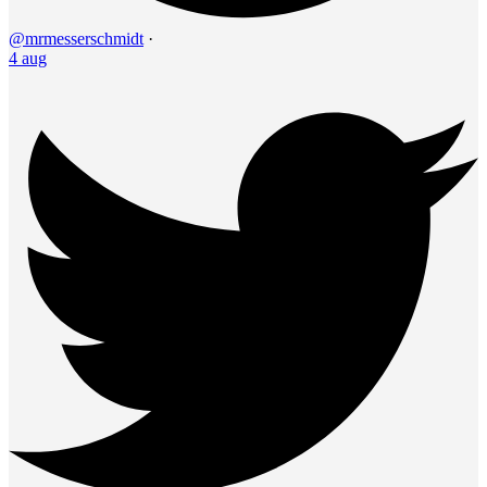
@mrmesserschmidt
·
4 aug