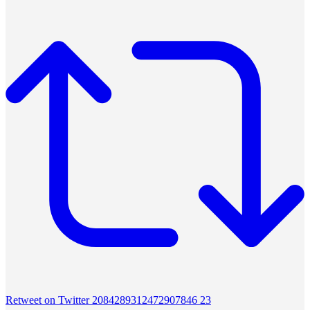
Retweet on Twitter 2084289312472907846
23