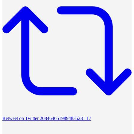
Retweet on Twitter 2084646519894835281
17