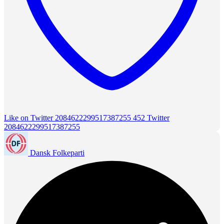
Like on Twitter 2084622299517387255
452
Twitter
2084622299517387255
Dansk Folkeparti