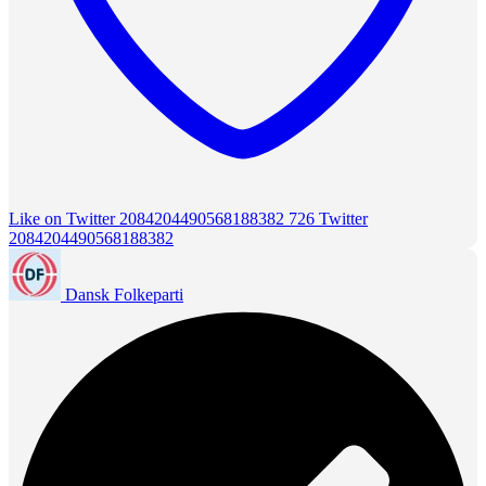
Like on Twitter 2084204490568188382
726
Twitter
2084204490568188382
Dansk Folkeparti