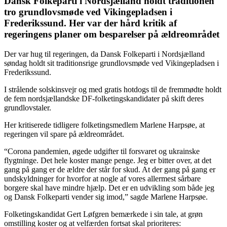
Dansk Folkeparti i Nordsjælland holdt traditionen
tro grundlovsmøde ved Vikingepladsen i
Frederikssund. Her var der hård kritik af
regeringens planer om besparelser på ældreområdet
Der var hug til regeringen, da Dansk Folkeparti i Nordsjælland
søndag holdt sit traditionsrige grundlovsmøde ved Vikingepladsen i
Frederikssund.
I strålende solskinsvejr og med gratis hotdogs til de fremmødte holdt
de fem nordsjællandske DF-folketingskandidater på skift deres
grundlovstaler.
Her kritiserede tidligere folketingsmedlem Marlene Harpsøe, at
regeringen vil spare på ældreområdet.
“Corona pandemien, øgede udgifter til forsvaret og ukrainske
flygtninge. Det hele koster mange penge. Jeg er bitter over, at det
gang på gang er de ældre der står for skud. At der gang på gang er
undskyldninger for hvorfor at nogle af vores allermest sårbare
borgere skal have mindre hjælp. Det er en udvikling som både jeg
og Dansk Folkeparti vender sig imod,” sagde Marlene Harpsøe.
Folketingskandidat Gert Løfgren bemærkede i sin tale, at grøn
omstilling koster og at velfærden fortsat skal prioriteres: