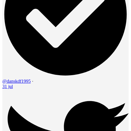
@danskdf1995
·
31 jul