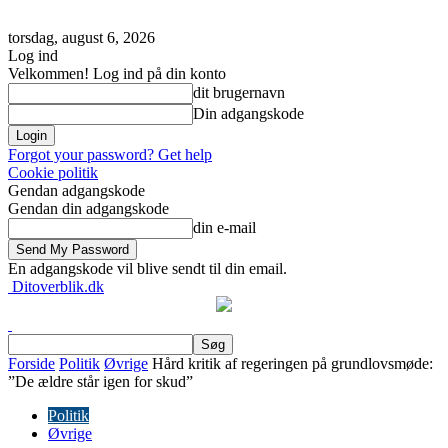
torsdag, august 6, 2026
Log ind
Velkommen! Log ind på din konto
dit brugernavn
Din adgangskode
Forgot your password? Get help
Cookie politik
Gendan adgangskode
Gendan din adgangskode
din e-mail
En adgangskode vil blive sendt til din email.
Ditoverblik.dk
Forside
Politik
Øvrige
Hård kritik af regeringen på grundlovsmøde:
”De ældre står igen for skud”
Politik
Øvrige