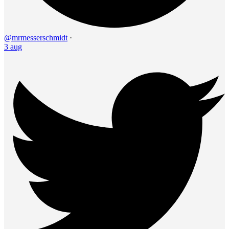
@mrmesserschmidt
·
3 aug