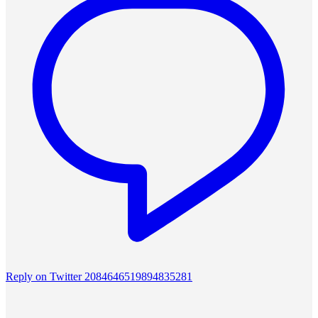
Reply on Twitter 2084646519894835281