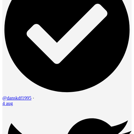
@danskdf1995
·
4 aug