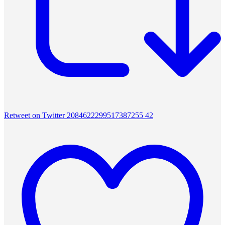
Retweet on Twitter 2084622299517387255
42