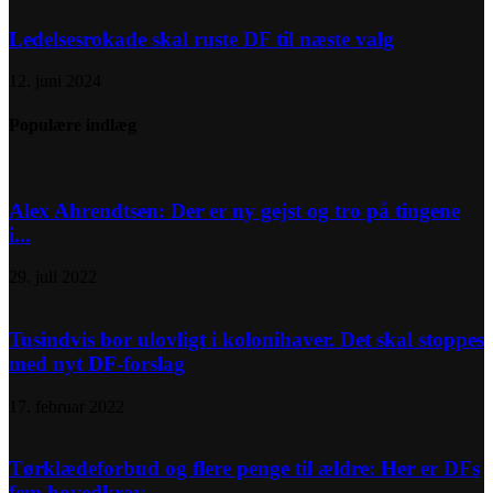
Ledelsesrokade skal ruste DF til næste valg
12. juni 2024
Populære indlæg
Alex Ahrendtsen: Der er ny gejst og tro på tingene
i...
29. juli 2022
Tusindvis bor ulovligt i kolonihaver. Det skal stoppes
med nyt DF-forslag
17. februar 2022
Tørklædeforbud og flere penge til ældre: Her er DFs
fem hovedkrav...