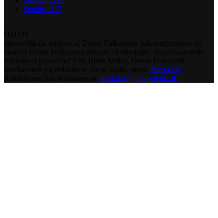
Økonomi
130
Sundhed
117
OM OS
ditoverblik.dk udgives af Dansk Folkepartis folketingsgruppe og
dækker Dansk Folkepartis arbejde i Folketinget. Ansvarshavende
redaktør er pressechef Erik Bjørn Møller, Dansk Folkeparti.
Jourhavende og redaktør er Steen Trolle, mobil
29294559
.
Redaktionen kan kontaktes på
redaktion@ditoverblik.dk