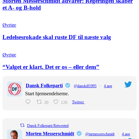
Morten Messerschmidt advarer: Regeringen skaber
et A- og B-hold
Øvrige
Ledelsesrokade skal ruste DF til næste valg
Øvrige
“Valget er klart. Det er os – eller dem”
Dansk Folkeparti
@danskdf1995
·
4 aug
Start hjemsendelserne.
20
120
Twitter
Dansk Folkeparti Retweeted
Morten Messerschmidt
@mrmesserschmidt
·
4 aug