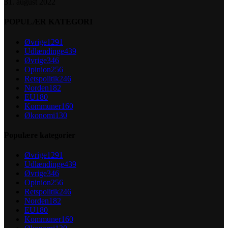
31. august 2022
POPULÆR KATEGORI
Øvrige
1291
Udlændinge
439
Øvrige
346
Opinion
256
Retspolitik
246
Norden
182
EU
180
Kommuner
160
Økonomi
130
Populære kategorier
Øvrige
1291
Udlændinge
439
Øvrige
346
Opinion
256
Retspolitik
246
Norden
182
EU
180
Kommuner
160