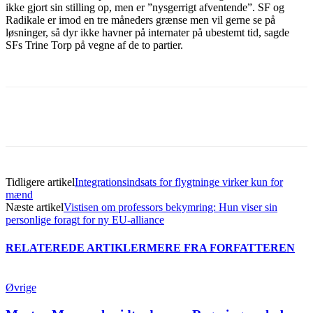
ikke gjort sin stilling op, men er ”nysgerrigt afventende”. SF og
Radikale er imod en tre måneders grænse men vil gerne se på
løsninger, så dyr ikke havner på internater på ubestemt tid, sagde
SFs Trine Torp på vegne af de to partier.
Tidligere artikel
Integrationsindsats for flygtninge virker kun for
mænd
Næste artikel
Vistisen om professors bekymring: Hun viser sin
personlige foragt for ny EU-alliance
RELATEREDE ARTIKLER
MERE FRA FORFATTEREN
Øvrige