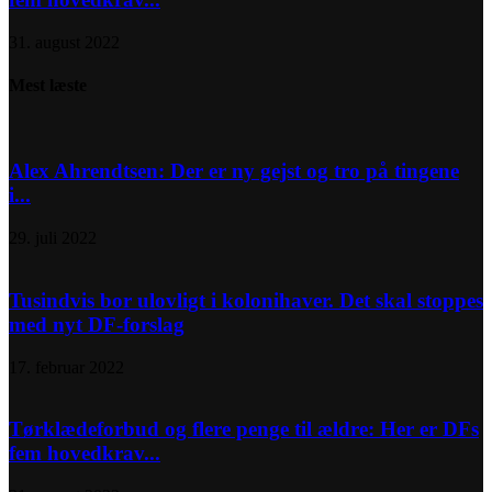
31. august 2022
Mest læste
Alex Ahrendtsen: Der er ny gejst og tro på tingene
i...
29. juli 2022
Tusindvis bor ulovligt i kolonihaver. Det skal stoppes
med nyt DF-forslag
17. februar 2022
Tørklædeforbud og flere penge til ældre: Her er DFs
fem hovedkrav...