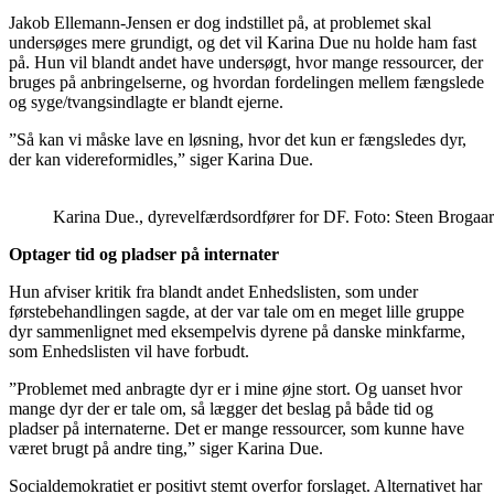
Jakob Ellemann-Jensen er dog indstillet på, at problemet skal
undersøges mere grundigt, og det vil Karina Due nu holde ham fast
på. Hun vil blandt andet have undersøgt, hvor mange ressourcer, der
bruges på anbringelserne, og hvordan fordelingen mellem fængslede
og syge/tvangsindlagte er blandt ejerne.
”Så kan vi måske lave en løsning, hvor det kun er fængsledes dyr,
der kan videreformidles,” siger Karina Due.
Karina Due., dyrevelfærdsordfører for DF. Foto: Steen Brogaa
Optager tid og pladser på internater
Hun afviser kritik fra blandt andet Enhedslisten, som under
førstebehandlingen sagde, at der var tale om en meget lille gruppe
dyr sammenlignet med eksempelvis dyrene på danske minkfarme,
som Enhedslisten vil have forbudt.
”Problemet med anbragte dyr er i mine øjne stort. Og uanset hvor
mange dyr der er tale om, så lægger det beslag på både tid og
pladser på internaterne. Det er mange ressourcer, som kunne have
været brugt på andre ting,” siger Karina Due.
Socialdemokratiet er positivt stemt overfor forslaget. Alternativet har