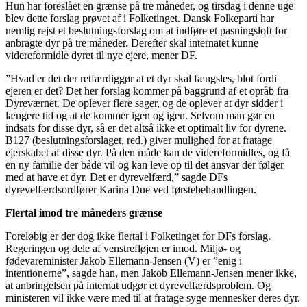
Hun har foreslået en grænse på tre måneder, og tirsdag i denne uge
blev dette forslag prøvet af i Folketinget. Dansk Folkeparti har
nemlig rejst et beslutningsforslag om at indføre et pasningsloft for
anbragte dyr på tre måneder. Derefter skal internatet kunne
videreformidle dyret til nye ejere, mener DF.
”Hvad er det der retfærdiggør at et dyr skal fængsles, blot fordi
ejeren er det? Det her forslag kommer på baggrund af et opråb fra
Dyreværnet. De oplever flere sager, og de oplever at dyr sidder i
længere tid og at de kommer igen og igen. Selvom man gør en
indsats for disse dyr, så er det altså ikke et optimalt liv for dyrene.
B127 (beslutningsforslaget, red.) giver mulighed for at fratage
ejerskabet af disse dyr. På den måde kan de videreformidles, og få
en ny familie der både vil og kan leve op til det ansvar der følger
med at have et dyr. Det er dyrevelfærd,” sagde DFs
dyrevelfærdsordfører Karina Due ved førstebehandlingen.
Flertal imod tre måneders grænse
Foreløbig er der dog ikke flertal i Folketinget for DFs forslag.
Regeringen og dele af venstrefløjen er imod. Miljø- og
fødevareminister Jakob Ellemann-Jensen (V) er ”enig i
intentionerne”, sagde han, men Jakob Ellemann-Jensen mener ikke,
at anbringelsen på internat udgør et dyrevelfærdsproblem. Og
ministeren vil ikke være med til at fratage syge mennesker deres dyr.