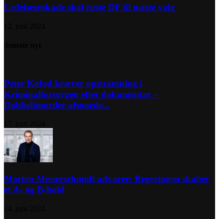
Ledelsesrokade skal ruste DF til næste valg
12. juni 2024
Seneste nyt
Peter Kofod kræver opstramning i
Kriminalforsorgen efter dokumentar –
Dobbeltmorder afsonede...
17. juni 2024
Morten Messerschmidt advarer: Regeringen skaber
et A- og B-hold
14. juni 2024