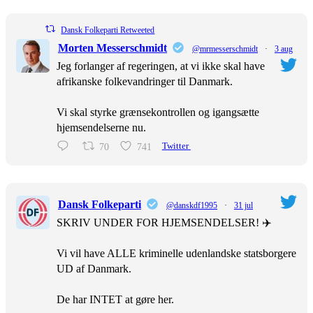
Dansk Folkeparti Retweeted
Morten Messerschmidt
@mrmesserschmidt
·
3 aug
Jeg forlanger af regeringen, at vi ikke skal have
afrikanske folkevandringer til Danmark.
Vi skal styrke grænsekontrollen og igangsætte
hjemsendelserne nu.
70
741
Twitter
Dansk Folkeparti
@danskdf1995
·
31 jul
SKRIV UNDER FOR HJEMSENDELSER! ✈️
Vi vil have ALLE kriminelle udenlandske statsborgere
UD af Danmark.
De har INTET at gøre her.