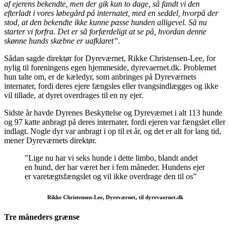
af ejerens bekendte, men der gik kun to dage, så fandt vi den
efterladt i vores løbegård på internatet, med en seddel, hvorpå der
stod, at den bekendte ikke kunne passe hunden alligevel. Så nu
starter vi forfra. Det er så forfærdeligt at se på, hvordan denne
skønne hunds skæbne er uafklaret”.
Sådan sagde direktør for Dyreværnet, Rikke Christensen-Lee, for
nylig til foreningens egen hjemmeside, dyrevaernet.dk. Problemet
hun talte om, er de kæledyr, som anbringes på Dyreværnets
internater, fordi deres ejere fængsles eller tvangsindlægges og ikke
vil tillade, at dyret overdrages til en ny ejer.
Sidste år havde Dyrenes Beskyttelse og Dyreværnet i alt 113 hunde
og 97 katte anbragt på deres internater, fordi ejeren var fængslet eller
indlagt. Nogle dyr var anbragt i op til et år, og det er alt for lang tid,
mener Dyreværnets direktør.
”Lige nu har vi seks hunde i dette limbo, blandt andet
en hund, der har været her i fem måneder. Hundens ejer
er varetægtsfængslet og vil ikke overdrage den til os”
Rikke Christensen-Lee, Dyreværnet, til dyrevaernet.dk
Tre måneders grænse