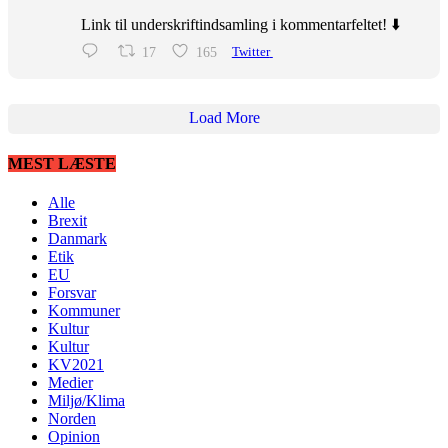
Link til underskriftindsamling i kommentarfeltet! ⬇️
17
165
Twitter
Load More
MEST LÆSTE
Alle
Brexit
Danmark
Etik
EU
Forsvar
Kommuner
Kultur
Kultur
KV2021
Medier
Miljø/Klima
Norden
Opinion