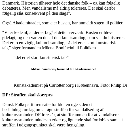
Danmark. Historien tilhører hele det danske folk – og kan følgelig
debatteres. Men vandalisme må aldrig tolereres. Der skal derfor
følgelig slås konsekvent på den slags”.
Også Akademiraadet, som ejer busten, har anmeldt sagen til politiet:
“Vi er kede af, at der er begået dette hærværk. Busten er blevet
ødelagt, og den var en del af den kunstsamling, som vi administrerer.
Det er jo en vigtig kulturel samling, så det er et stort kunstnerisk
tab,” siger formanden Milena Bonifacini til Politiken.
“det er et stort kunstnerisk tab”
Milena Bonifacini, formand for Akademiraadet
Kunstakademiet på Carlottenborg i København. Foto: Philip Da
DF: Straffen skal skærpes
Dansk Folkeparti fremsatte for blot en uge siden et
beslutningsforslag om at øge straffen for vandalisering af
kulturarvsminder. DF foreslår, at strafferammen for at vandalisere
kulturarvsminder, mindesmærker og lignende skal fordobles samt at
straffen i udgangspunktet skal være fængsling.