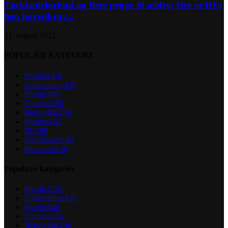
Tørklædeforbud og flere penge til ældre: Her er DFs
fem hovedkrav...
31. august 2022
POPULÆR KATEGORI
Øvrige
1291
Udlændinge
439
Øvrige
346
Opinion
256
Retspolitik
246
Norden
182
EU
180
Kommuner
160
Økonomi
130
Populære kategorier
Øvrige
1291
Udlændinge
439
Øvrige
346
Opinion
256
Retspolitik
246