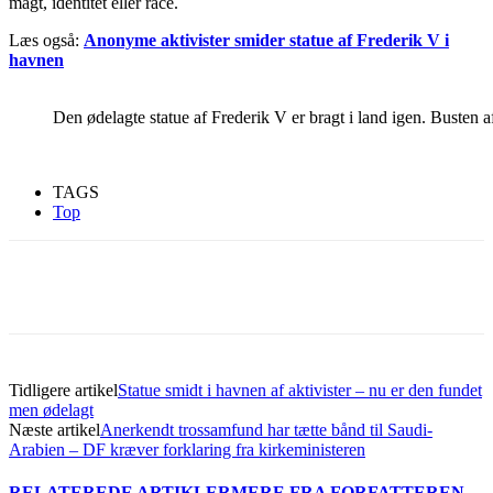
magt, identitet eller race.
Læs også:
Anonyme aktivister smider statue af Frederik V i
havnen
Den ødelagte statue af Frederik V er bragt i land igen. Busten 
TAGS
Top
Tidligere artikel
Statue smidt i havnen af aktivister – nu er den fundet
men ødelagt
Næste artikel
Anerkendt trossamfund har tætte bånd til Saudi-
Arabien – DF kræver forklaring fra kirkeministeren
RELATEREDE ARTIKLER
MERE FRA FORFATTEREN