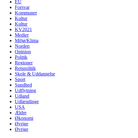
EU
Forsvar
Kommuner
Kultur
Kultur
KV2021
Medier
Miljø/Klima
Norden
Opinion
Politik
Regioner
Retspolitik
Skole & Uddannelse
Sport
Sundhed
Udflytning
Udland
Udlændinge
USA
Ældre
Økonomi
Øvrige
Øvrige