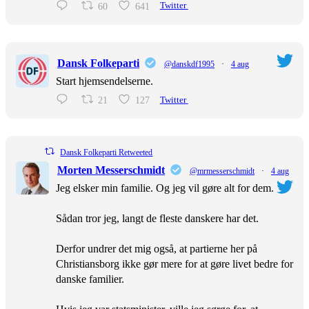
60
641
Twitter
Dansk Folkeparti
@danskdf1995
·
4 aug
Start hjemsendelserne.
21
127
Twitter
Dansk Folkeparti Retweeted
Morten Messerschmidt
@mrmesserschmidt
·
4 aug
Jeg elsker min familie. Og jeg vil gøre alt for dem.
Sådan tror jeg, langt de fleste danskere har det.
Derfor undrer det mig også, at partierne her på
Christiansborg ikke gør mere for at gøre livet bedre for
danske familier.