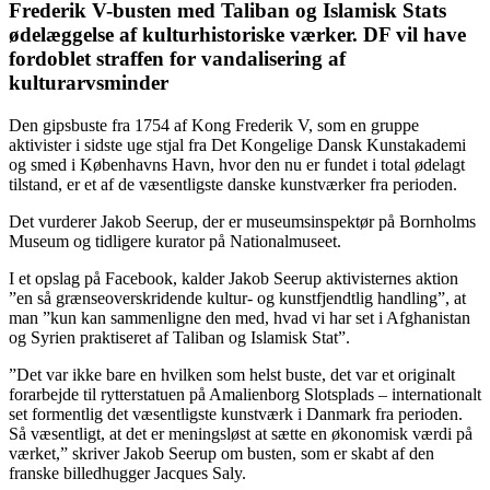
Frederik V-busten med Taliban og Islamisk Stats
ødelæggelse af kulturhistoriske værker. DF vil have
fordoblet straffen for vandalisering af
kulturarvsminder
Den gipsbuste fra 1754 af Kong Frederik V, som en gruppe
aktivister i sidste uge stjal fra Det Kongelige Dansk Kunstakademi
og smed i Københavns Havn, hvor den nu er fundet i total ødelagt
tilstand, er et af de væsentligste danske kunstværker fra perioden.
Det vurderer Jakob Seerup, der er museumsinspektør på Bornholms
Museum og tidligere kurator på Nationalmuseet.
I et opslag på Facebook, kalder Jakob Seerup aktivisternes aktion
”en så grænseoverskridende kultur- og kunstfjendtlig handling”, at
man ”kun kan sammenligne den med, hvad vi har set i Afghanistan
og Syrien praktiseret af Taliban og Islamisk Stat”.
”Det var ikke bare en hvilken som helst buste, det var et originalt
forarbejde til rytterstatuen på Amalienborg Slotsplads – internationalt
set formentlig det væsentligste kunstværk i Danmark fra perioden.
Så væsentligt, at det er meningsløst at sætte en økonomisk værdi på
værket,” skriver Jakob Seerup om busten, som er skabt af den
franske billedhugger Jacques Saly.