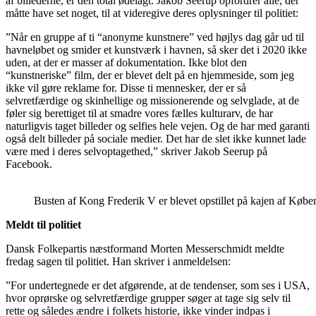
af billederne, er den total ødelagt. Jakob Seerup opfordrer alle, der
måtte have set noget, til at videregive deres oplysninger til politiet:
”Når en gruppe af ti “anonyme kunstnere” ved højlys dag går ud til
havneløbet og smider et kunstværk i havnen, så sker det i 2020 ikke
uden, at der er masser af dokumentation. Ikke blot den
“kunstneriske” film, der er blevet delt på en hjemmeside, som jeg
ikke vil gøre reklame for. Disse ti mennesker, der er så
selvretfærdige og skinhellige og missionerende og selvglade, at de
føler sig berettiget til at smadre vores fælles kulturarv, de har
naturligvis taget billeder og selfies hele vejen. Og de har med garanti
også delt billeder på sociale medier. Det har de slet ikke kunnet lade
være med i deres selvoptagethed,” skriver Jakob Seerup på
Facebook.
Busten af Kong Frederik V er blevet opstillet på kajen af Kø
Meldt til politiet
Dansk Folkepartis næstformand Morten Messerschmidt meldte
fredag sagen til politiet. Han skriver i anmeldelsen:
”For undertegnede er det afgørende, at de tendenser, som ses i USA,
hvor oprørske og selvretfærdige grupper søger at tage sig selv til
rette og således ændre i folkets historie, ikke vinder indpas i