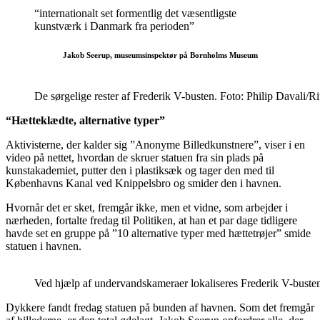
“internationalt set formentlig det væsentligste
kunstværk i Danmark fra perioden”
Jakob Seerup, museumsinspektør på Bornholms Museum
De sørgelige rester af Frederik V-busten. Foto: Philip Davali/R
“Hætteklædte, alternative typer”
Aktivisterne, der kalder sig ”Anonyme Billedkunstnere”, viser i en
video på nettet, hvordan de skruer statuen fra sin plads på
kunstakademiet, putter den i plastiksæk og tager den med til
Københavns Kanal ved Knippelsbro og smider den i havnen.
Hvornår det er sket, fremgår ikke, men et vidne, som arbejder i
nærheden, fortalte fredag til Politiken, at han et par dage tidligere
havde set en gruppe på ”10 alternative typer med hættetrøjer” smide
statuen i havnen.
Ved hjælp af undervandskameraer lokaliseres Frederik V-buste
Dykkere fandt fredag statuen på bunden af havnen. Som det fremgår