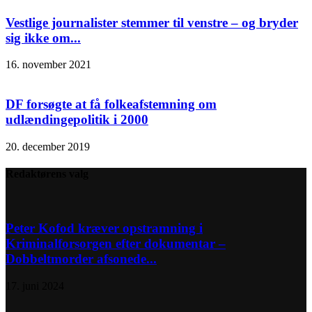
Vestlige journalister stemmer til venstre – og bryder
sig ikke om...
16. november 2021
DF forsøgte at få folkeafstemning om
udlændingepolitik i 2000
20. december 2019
Redaktørens valg
Peter Kofod kræver opstramning i
Kriminalforsorgen efter dokumentar –
Dobbeltmorder afsonede...
17. juni 2024