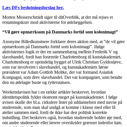
Læs DFs beslutningsforslag her.
Morten Messerschmidt siger til ditOverblik, at der må rejses et
erstatningskrav mod aktivisterne for ødelæggelsen.
“Vil gøre opmærksom på Danmarks fortid som kolonimagt”
Anonyme Billedkunstnere forklarer deres aktion med, at ”de vil gøre
opmærksom på Danmarks fortid som kolonimagt”. Ifølge
aktivisternes logik er der en sammenhæng mellem Frederik V og
slavehandel, fordi han forærede Charlottenborg til kunstakademiet.
Charlottenborg er oprindelig bygget af Ulrik Christian Gyldenløve,
som var involveret i slavehandel, og kunstakademiets første
præsident var Adam Gottlob Moltke, der var formand Asiatisk
Kompagni, som drev slavehandel. Det var kompagniet, som betalte
den nu ødelagte buste og rytterstatuen.
Weekendavisen har i en række artikler beskrevet, hvordan
identitetspolitik fylder ekstremt meget på kunstakademiet. I følge
avisen skulle der bl.a. cirkulere lister på uddannelsen med navne på
studerende, som man skal undgå at komme i klasse med eller få
atelier sammen med, fordi de ikke har den politisk korrekte
indstilling. Det beskrives også, hvordan studerende holder øje med,
om andre studerende eller lærere overskrider grænser indenfor køn,