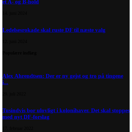
et A- og B-hold
14. juni 2024
Ledelsesrokade skal ruste DF til næste valg
12. juni 2024
Populære indlæg
Alex Ahrendtsen: Der er ny gejst og tro på tingene
i...
29. juli 2022
Tusindvis bor ulovligt i kolonihaver. Det skal stoppes
med nyt DF-forslag
17. februar 2022