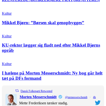
Kultur
Mikkel Bjørn: ”Børsen skal genopbygges”
Kultur
KU-rektor lægger sig fladt ned efter Mikkel Bjørns
opråb
Kultur
I hælene på Morten Messerschmidt: Ny bog går helt
tæt på DFs formand
Dansk Folkeparti Retweeted
Morten Messerschmidt
@mrmesserschmidt
·
4h
Mette Frederiksen tænker stadig.