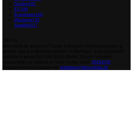
Norden
182
EU
180
Kommuner
160
Økonomi
130
Sundhed
117
OM OS
ditoverblik.dk udgives af Dansk Folkepartis folketingsgruppe og
dækker Dansk Folkepartis arbejde i Folketinget. Ansvarshavende
redaktør er pressechef Erik Bjørn Møller, Dansk Folkeparti.
Jourhavende og redaktør er Steen Trolle, mobil
29294559
.
Redaktionen kan kontaktes på
redaktion@ditoverblik.dk