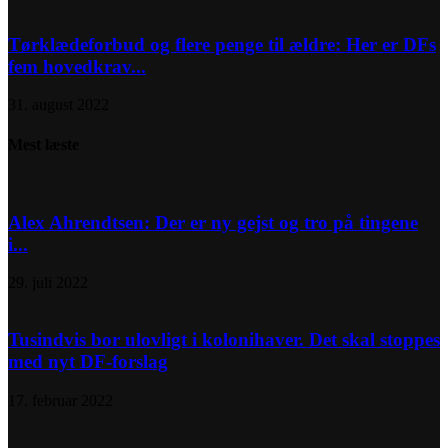
Tørklædeforbud og flere penge til ældre: Her er DFs
fem hovedkrav...
31. august 2022
Mest læste
Alex Ahrendtsen: Der er ny gejst og tro på tingene
i...
29. juli 2022
Tusindvis bor ulovligt i kolonihaver. Det skal stoppes
med nyt DF-forslag
17. februar 2022