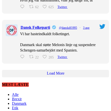
Hvis jeg var statsminister, ville jeg sørge for, at
62
625
Twitter
Dansk Folkeparti
@danskdf1995
·
3 aug
Vi har hasteindkaldt folketinget.
Danmark skal støtte Melonis linje og suspendere
Schengen-samarbejdet med Spanien.
22
205
Twitter
Load More
MEST LÆSTE
Alle
Brexit
Danmark
Etik