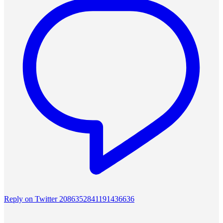
Reply on Twitter 2086352841191436636