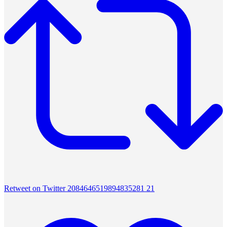
Retweet on Twitter 2084646519894835281
21