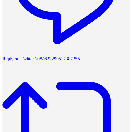
Reply on Twitter 2084622299517387255