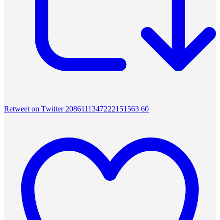
Retweet on Twitter 2086111347222151563
60