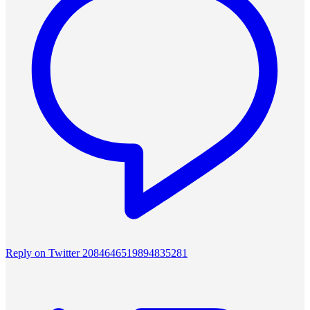
Reply on Twitter 2084646519894835281