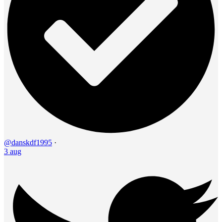
@danskdf1995
·
3 aug