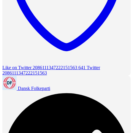
Like on Twitter 2086111347222151563
641
Twitter
2086111347222151563
Dansk Folkeparti