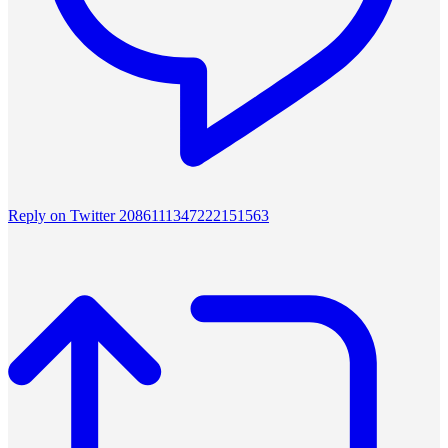
Reply on Twitter 2086111347222151563