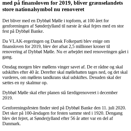
med på finansloven for 2019, bliver grænselandets
store nationalsymbol nu renoveret
Det bliver med en Dybbøl Mølle i topform, at 100 året for
genforeningen af Sønderjylland til næste år skal fejres med en stor
fest på Dybbøl Banke.
Da VLAK-regeringen og Dansk Folkeparti blev enige om
finansloven for 2019, blev der afsat 2,5 millioner kroner til
renovering af Dybbøl Mølle. Nu er arbejdet med renoveringen gået i
gang.
Onsdag morgen blev møllens vinger savet af. De er rådne og skal
udskiftes efter 40 år. Derefter skal møllehatten tages ned, og det skal
vurderes, om møllens tandkrans skal udskiftes. Desuden skal der
sættes en ny skalmur op.
Dybbøl Mølle skal efter planen stå færdigrenoveret i december
2019.
Genforeningsfesten finder sted på Dybbøl Banke den 11. juli 2020.
Det sker på 100-årsdagen for festen samme sted i 1920. Dengang
blev det fejret, at Sønderjylland efter 56 år atter var en del af
Danmark.