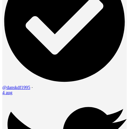
@danskdf1995
·
4 aug