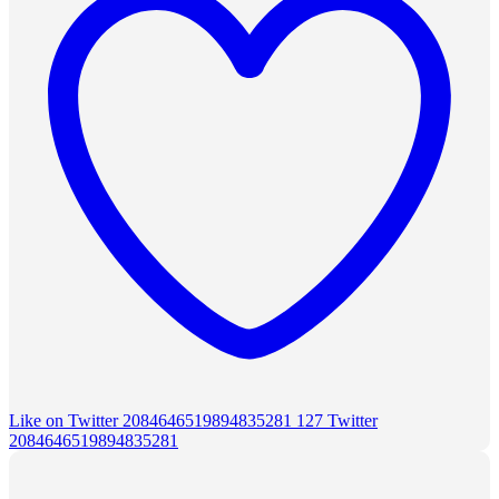
Like on Twitter 2084646519894835281
127
Twitter
2084646519894835281