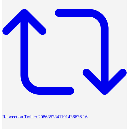
Retweet on Twitter 2086352841191436636
16