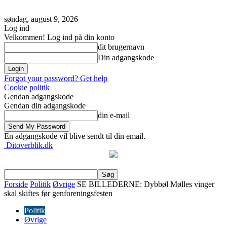
søndag, august 9, 2026
Log ind
Velkommen! Log ind på din konto
dit brugernavn
Din adgangskode
Forgot your password? Get help
Cookie politik
Gendan adgangskode
Gendan din adgangskode
din e-mail
En adgangskode vil blive sendt til din email.
Ditoverblik.dk
Forside
Politik
Øvrige
SE BILLEDERNE: Dybbøl Mølles vinger
skal skiftes før genforeningsfesten
Politik
Øvrige