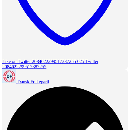
Like on Twitter 2084622299517387255
625
Twitter
2084622299517387255
Dansk Folkeparti