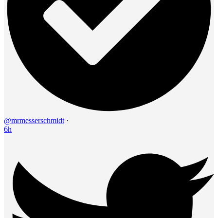
@mrmesserschmidt
·
6h