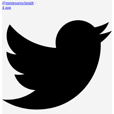
@mrmesserschmidt
·
4 aug