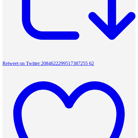
Retweet on Twitter 2084622299517387255
62