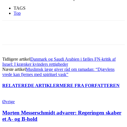
TAGS
Top
Tidligere artikel
Danmark og Saudi Arabien i fælles FN-kritik af
Israel: I krænker kvinders rettigheder
Næste artikel
Muslimsk læge giver råd om ramadan: “Djævlens
vrede kan fjernes med spirituel vask”
RELATEREDE ARTIKLER
MERE FRA FORFATTEREN
Øvrige
Morten Messerschmidt advarer: Regeringen skaber
et A- og B-hold