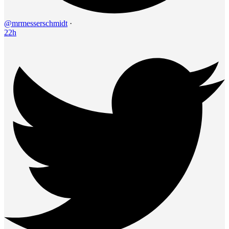
@mrmesserschmidt
·
22h