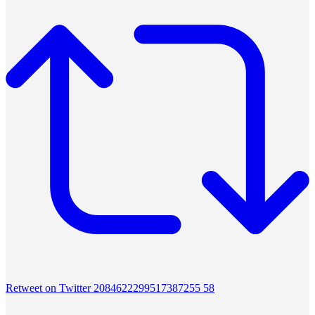
Retweet on Twitter 2084622299517387255
58