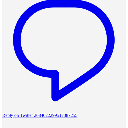
Reply on Twitter 2084622299517387255