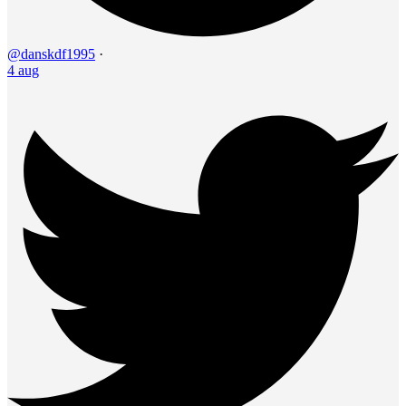
@danskdf1995
·
4 aug