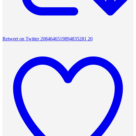
Retweet on Twitter 2084646519894835281
20