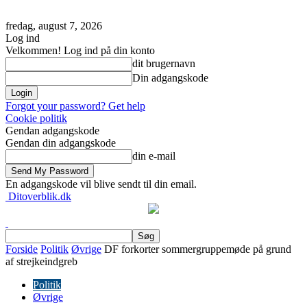
fredag, august 7, 2026
Log ind
Velkommen! Log ind på din konto
dit brugernavn
Din adgangskode
Forgot your password? Get help
Cookie politik
Gendan adgangskode
Gendan din adgangskode
din e-mail
En adgangskode vil blive sendt til din email.
Ditoverblik.dk
Forside
Politik
Øvrige
DF forkorter sommergruppemøde på grund
af strejkeindgreb
Politik
Øvrige