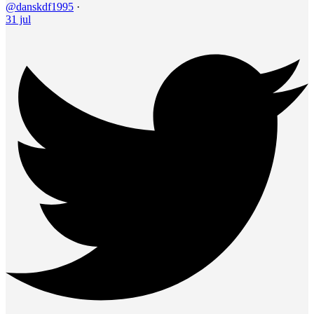
@danskdf1995
·
31 jul