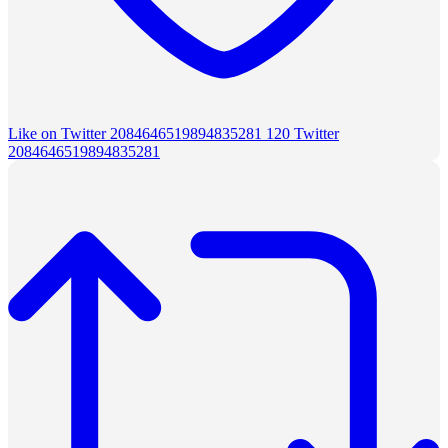
Like on Twitter 2084646519894835281
120
Twitter
2084646519894835281