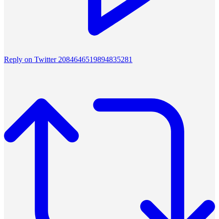
Reply on Twitter 2084646519894835281