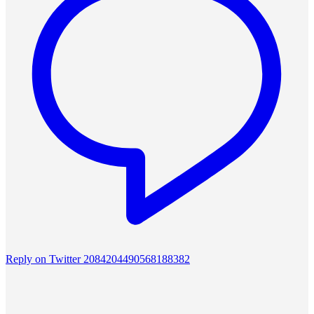
Reply on Twitter 2084204490568188382