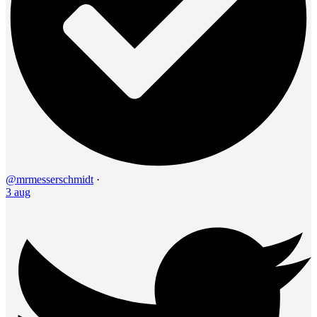
@mrmesserschmidt
·
3 aug