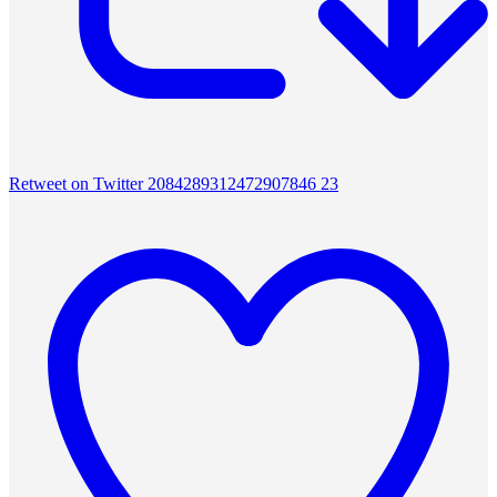
Retweet on Twitter 2084289312472907846
23