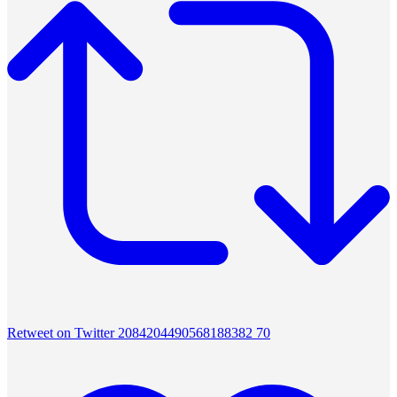
Retweet on Twitter 2084204490568188382
70