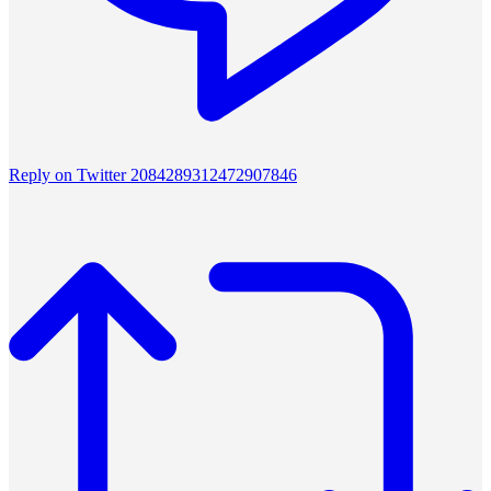
Reply on Twitter 2084289312472907846