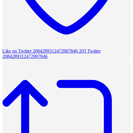
Like on Twitter 2084289312472907846
203
Twitter
2084289312472907846