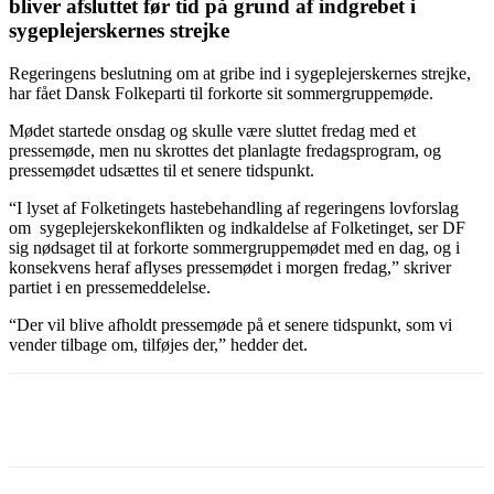
bliver afsluttet før tid på grund af indgrebet i
sygeplejerskernes strejke
Regeringens beslutning om at gribe ind i sygeplejerskernes strejke,
har fået Dansk Folkeparti til forkorte sit sommergruppemøde.
Mødet startede onsdag og skulle være sluttet fredag med et
pressemøde, men nu skrottes det planlagte fredagsprogram, og
pressemødet udsættes til et senere tidspunkt.
“I lyset af Folketingets hastebehandling af regeringens lovforslag
om sygeplejerskekonflikten og indkaldelse af Folketinget, ser DF
sig nødsaget til at forkorte sommergruppemødet med en dag, og i
konsekvens heraf aflyses pressemødet i morgen fredag,” skriver
partiet i en pressemeddelelse.
“Der vil blive afholdt pressemøde på et senere tidspunkt, som vi
vender tilbage om, tilføjes der,” hedder det.