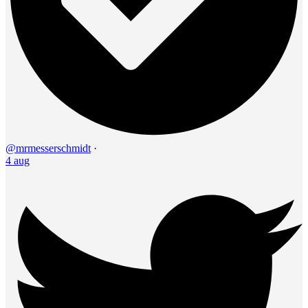
@mrmesserschmidt
·
4 aug