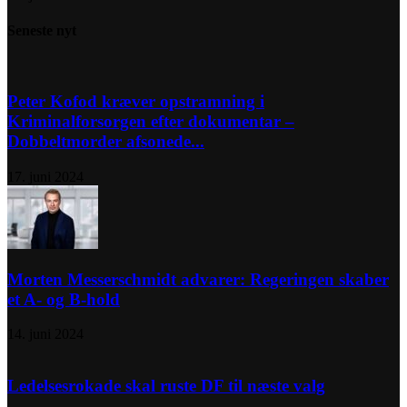
Seneste nyt
Peter Kofod kræver opstramning i
Kriminalforsorgen efter dokumentar –
Dobbeltmorder afsonede...
17. juni 2024
Morten Messerschmidt advarer: Regeringen skaber
et A- og B-hold
14. juni 2024
Ledelsesrokade skal ruste DF til næste valg