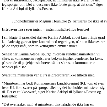
”Det er fuldstændig uacceptabelt, at ministeren ikke svarer på det,
jeg spørger om. Det er desværre ikke første gang, at det sker,” siger
Karina Adsbøl til Jyllands-Posten.
Sundhedsminister Magnus Heunicke (S) kritiseres for ikke at s
Intet svar fra regeringen = ingen mulighed for kontrol
I sin klage til præsidiet skriver Karina Adsbøl, at det kun i ringe grad
kan lade sig gøre at føre kontrol med regeringen, når den ikke svarer
på de spørgsmål, som folketingsmedlemmer stiller.
Senest har Karina Adsbøl spurgt, hvordan sundhedsministeren vil
sikre, at kommunerne registrerer bekymringshenvendelser fra f.eks.
pårørende til plejehjemsbeboere, så det sikres, at kommunerne
handler på disse.
Svaret fra ministeren var DF’s ældreordfører ikke tilfreds med.
”Ministeren har bedt Kommunernes Landsforening (KL) om et svar,
hvor KL ikke svarer på spørgsmålet, og det henholder ministeren sig
til. Det er et ikke-svar”, siger Karina Adsbøl til Jyllands-Posten og
fortsætter:
”Det overrasker mig, at ministeren tilsyneladende ikke har en