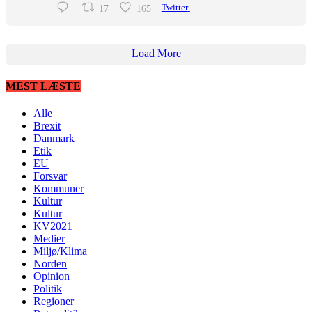
17
165
Twitter
Load More
MEST LÆSTE
Alle
Brexit
Danmark
Etik
EU
Forsvar
Kommuner
Kultur
Kultur
KV2021
Medier
Miljø/Klima
Norden
Opinion
Politik
Regioner