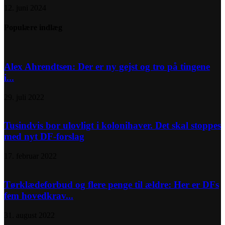
12. juni 2024
Populære indlæg
Alex Ahrendtsen: Der er ny gejst og tro på tingene
i...
29. juli 2022
Tusindvis bor ulovligt i kolonihaver. Det skal stoppes
med nyt DF-forslag
17. februar 2022
Tørklædeforbud og flere penge til ældre: Her er DFs
fem hovedkrav...
31. august 2022