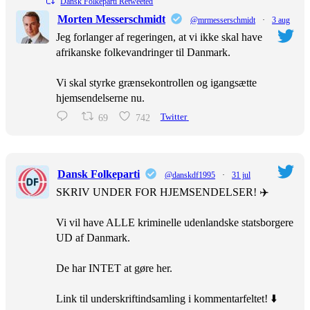
Dansk Folkeparti Retweeted
Morten Messerschmidt
@mrmesserschmidt
·
3 aug
Jeg forlanger af regeringen, at vi ikke skal have
afrikanske folkevandringer til Danmark.
Vi skal styrke grænsekontrollen og igangsætte
hjemsendelserne nu.
69
742
Twitter
Dansk Folkeparti
@danskdf1995
·
31 jul
SKRIV UNDER FOR HJEMSENDELSER! ✈️
Vi vil have ALLE kriminelle udenlandske statsborgere
UD af Danmark.
De har INTET at gøre her.
Link til underskriftindsamling i kommentarfeltet! ⬇️