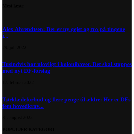
Mest læste
Alex Ahrendtsen: Der er ny gejst og tro på tingene
i...
29. juli 2022
Tusindvis bor ulovligt i kolonihaver. Det skal stoppes
med nyt DF-forslag
17. februar 2022
Tørklædeforbud og flere penge til ældre: Her er DFs
fem hovedkrav...
31. august 2022
POPULÆR KATEGORI