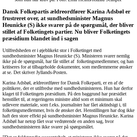
Dansk Folkepartis ældreordfører Karina Adsbøl er
frustreret over, at sundhedsminister Magnus
Heunicke (S) ikke svarer på de spørgsmål, der bliver
stillet af Folketingets partier. Nu bliver Folketingets
præsidium blandet ind i sagen
Utilfredsheden er i øjeblikekt stor i Folketinget med
sundhedsminister Magnus Heunicke (S). Ministeren svarer nemlig
ikke på de spørgsmål, har får stillet af folketingsmedlemmer, og han
kritiseres for at tilbageholde dokumenter, som medlemmerne ønsker
at se. Det skriver Jyllands-Posten.
Karina Adsbøl, ældreordfører for Dansk Folkeparti, er en af de
politikere, der er utilfredse med sundhedsministeren. Hun har derfor
klaget til Folketingets præsidium. På den baggrund har præsidiet
henstillet til, at regeringens ministre altid som et minimum skal
udlevere materiale, som f.eks. journalister har fået aktindsigt i, til
folketingsmedlemmer, hvis de ønsker det. Henstillingen har dog ikke
haft den store effekt på sundhedsminister Magnus Heunicke. Karina
Adsbøl har netop fået svar vedrørende en anden sag, hvor
sundhedsministeren ikke svarer på spørgsmålet.