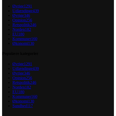
Øvrige
1291
Udlændinge
439
Øvrige
346
Opinion
256
Retspolitik
246
Norden
182
EU
180
Kommuner
160
Økonomi
130
Populære kategorier
Øvrige
1291
Udlændinge
439
Øvrige
346
Opinion
256
Retspolitik
246
Norden
182
EU
180
Kommuner
160
Økonomi
130
Sundhed
117