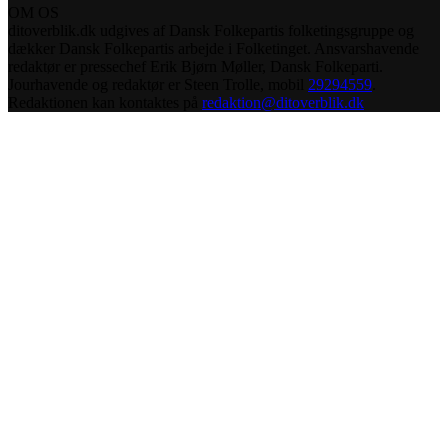
OM OS
ditoverblik.dk udgives af Dansk Folkepartis folketingsgruppe og
dækker Dansk Folkepartis arbejde i Folketinget. Ansvarshavende
redaktør er pressechef Erik Bjørn Møller, Dansk Folkeparti.
Jourhavende og redaktør er Steen Trolle, mobil
29294559
.
Redaktionen kan kontaktes på
redaktion@ditoverblik.dk