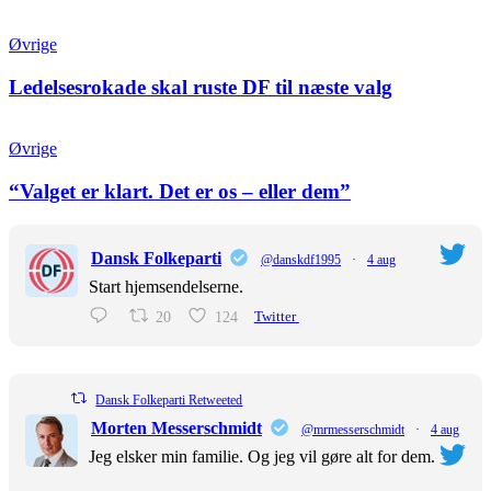
Øvrige
Ledelsesrokade skal ruste DF til næste valg
Øvrige
“Valget er klart. Det er os – eller dem”
Dansk Folkeparti
@danskdf1995
·
4 aug
Start hjemsendelserne.
20
124
Twitter
Dansk Folkeparti Retweeted
Morten Messerschmidt
@mrmesserschmidt
·
4 aug
Jeg elsker min familie. Og jeg vil gøre alt for dem.