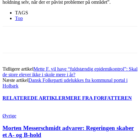
holdning selv, når der er påvist problemer på området”.
TAGS
Top
Tidligere artikel
Mette F. vil have “fuldstændig epidemikontrol”: Skal
de store elever ikke i skole mere i år?
Næste artikel
Dansk Folkeparti udelukkes fra kommunal portal i
Holbæk
RELATEREDE ARTIKLER
MERE FRA FORFATTEREN
Øvrige
Morten Messerschmidt advarer: Regeringen skaber
et A- og B-hold