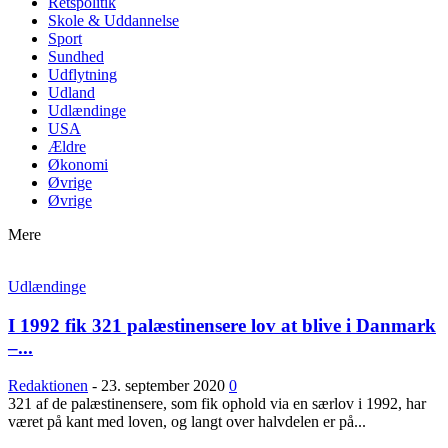
Retspolitik
Skole & Uddannelse
Sport
Sundhed
Udflytning
Udland
Udlændinge
USA
Ældre
Økonomi
Øvrige
Øvrige
Mere
Udlændinge
I 1992 fik 321 palæstinensere lov at blive i Danmark
–...
Redaktionen
-
23. september 2020
0
321 af de palæstinensere, som fik ophold via en særlov i 1992, har
været på kant med loven, og langt over halvdelen er på...