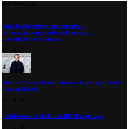
Redaktørens valg
Peter Kofod kræver opstramning i
Kriminalforsorgen efter dokumentar –
Dobbeltmorder afsonede...
17. juni 2024
Morten Messerschmidt advarer: Regeringen skaber
et A- og B-hold
14. juni 2024
Ledelsesrokade skal ruste DF til næste valg
12. juni 2024