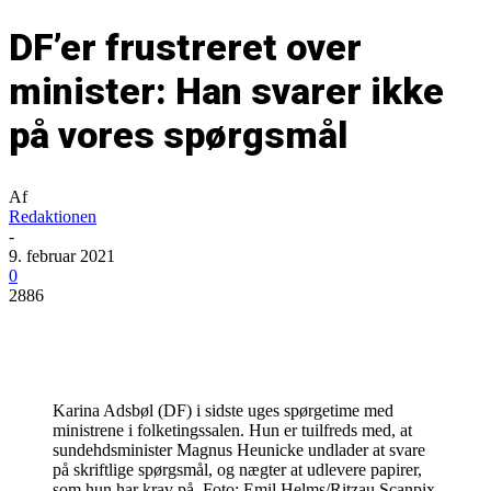
DF’er frustreret over
minister: Han svarer ikke
på vores spørgsmål
Af
Redaktionen
-
9. februar 2021
0
2886
Karina Adsbøl (DF) i sidste uges spørgetime med
ministrene i folketingssalen. Hun er tuilfreds med, at
sundehdsminister Magnus Heunicke undlader at svare
på skriftlige spørgsmål, og nægter at udlevere papirer,
som hun har krav på. Foto: Emil Helms/Ritzau Scanpix