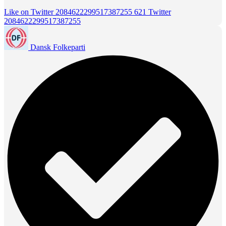
Like on Twitter 2084622299517387255
621
Twitter
2084622299517387255
Dansk Folkeparti