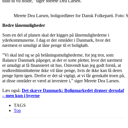
tillid til vil holde,” siger Merete Dea Larsen.
Merete Dea Larsen, boligordfører for Dansk Folkeparti. Foto: 
Bedre lånemuligheder
Som en del af planen skal der kigges på lånemulighederne i
yderkommunerne. I dag er der områder i Danmark, hvor det
nærmest er umuligt at låne penge til et boligkøb.
”Vi skal ind og se på belåningsmulighederne, for jeg tror, som
Balance Danmark påpeger, at der er sorte pletter, hvor det nærmest
er umuligt at få finansieret sit hus. Omvendt kan jeg godt forstå, at
realkreditinstitutterne ikke vil låne penge, hvis de ikke kan få deres
penge hjem igen. Derfor er det så vigtigt, at vi får genskabt troen på,
at disse områder er værd at investere i,” siger Merete Dea Larsen.
Læs også:
Det skæve Danmark:
Boligmarkedet
drøner derudaf
– men kun i byerne
TAGS
Top