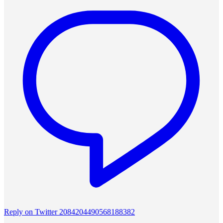
Reply on Twitter 2084204490568188382