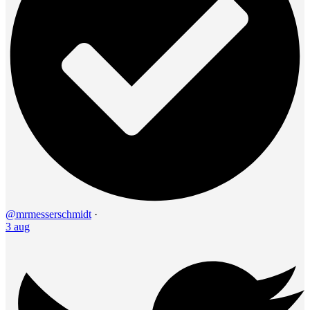
@mrmesserschmidt
·
3 aug