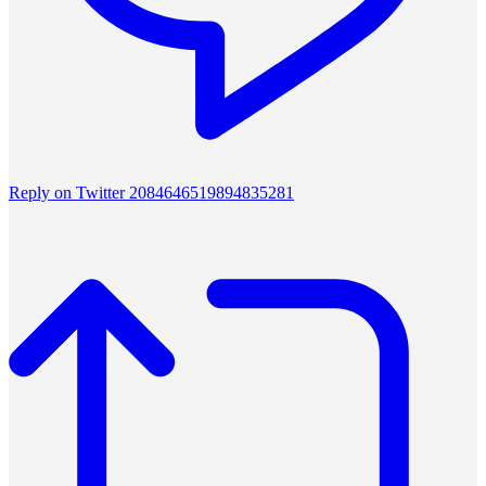
Reply on Twitter 2084646519894835281