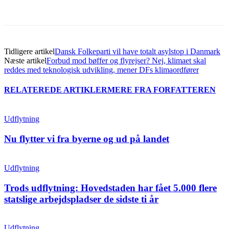
Tidligere artikel
Dansk Folkeparti vil have totalt asylstop i Danmark
Næste artikel
Forbud mod bøffer og flyrejser? Nej, klimaet skal
reddes med teknologisk udvikling, mener DFs klimaordfører
RELATEREDE ARTIKLER
MERE FRA FORFATTEREN
Udflytning
Nu flytter vi fra byerne og ud på landet
Udflytning
Trods udflytning: Hovedstaden har fået 5.000 flere
statslige arbejdspladser de sidste ti år
Udflytning