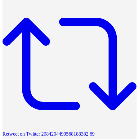
Retweet on Twitter 2084204490568188382
69