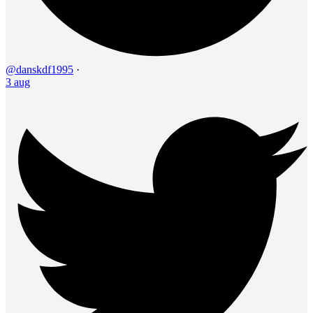
@danskdf1995
·
3 aug