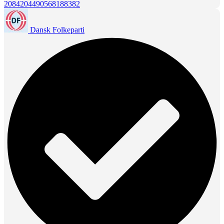
2084204490568188382
Dansk Folkeparti