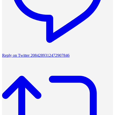
Reply on Twitter 2084289312472907846