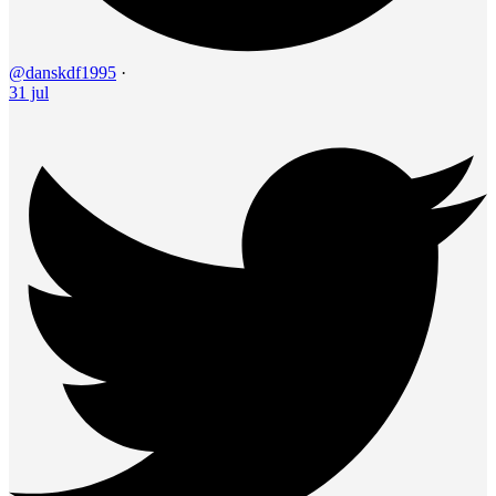
@danskdf1995
·
31 jul