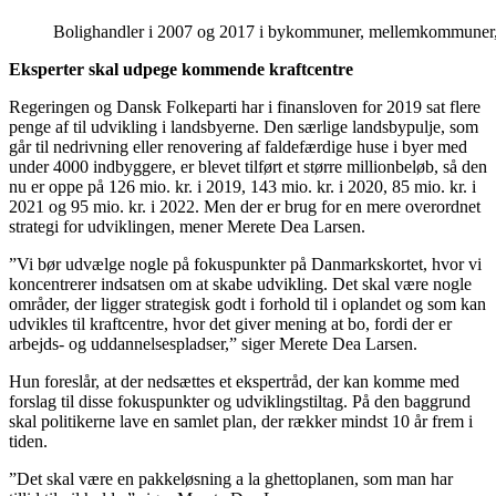
Bolighandler i 2007 og 2017 i bykommuner, mellemkommuner
Eksperter skal udpege kommende kraftcentre
Regeringen og Dansk Folkeparti har i finansloven for 2019 sat flere
penge af til udvikling i landsbyerne. Den særlige landsbypulje, som
går til nedrivning eller renovering af faldefærdige huse i byer med
under 4000 indbyggere, er blevet tilført et større millionbeløb, så den
nu er oppe på 126 mio. kr. i 2019, 143 mio. kr. i 2020, 85 mio. kr. i
2021 og 95 mio. kr. i 2022. Men der er brug for en mere overordnet
strategi for udviklingen, mener Merete Dea Larsen.
”Vi bør udvælge nogle på fokuspunkter på Danmarkskortet, hvor vi
koncentrerer indsatsen om at skabe udvikling. Det skal være nogle
områder, der ligger strategisk godt i forhold til i oplandet og som kan
udvikles til kraftcentre, hvor det giver mening at bo, fordi der er
arbejds- og uddannelsespladser,” siger Merete Dea Larsen.
Hun foreslår, at der nedsættes et ekspertråd, der kan komme med
forslag til disse fokuspunkter og udviklingstiltag. På den baggrund
skal politikerne lave en samlet plan, der rækker mindst 10 år frem i
tiden.
”Det skal være en pakkeløsning a la ghettoplanen, som man har