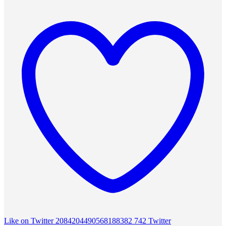
Like on Twitter 2084204490568188382
742
Twitter