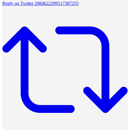
Reply on Twitter 2084622299517387255