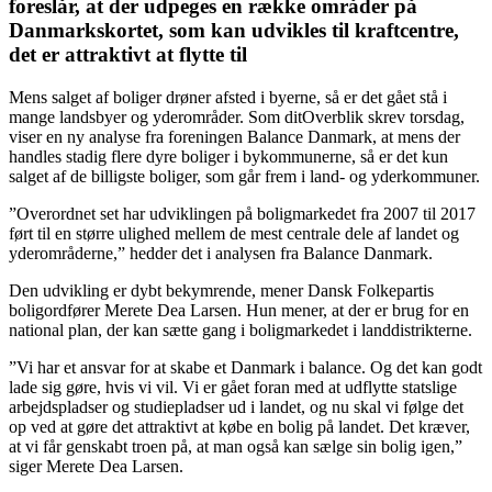
foreslår, at der udpeges en række områder på
Danmarkskortet, som kan udvikles til kraftcentre,
det er attraktivt at flytte til
Mens salget af boliger drøner afsted i byerne, så er det gået stå i
mange landsbyer og yderområder. Som ditOverblik skrev torsdag,
viser en ny analyse fra foreningen Balance Danmark, at mens der
handles stadig flere dyre boliger i bykommunerne, så er det kun
salget af de billigste boliger, som går frem i land- og yderkommuner.
”Overordnet set har udviklingen på boligmarkedet fra 2007 til 2017
ført til en større ulighed mellem de mest centrale dele af landet og
yderområderne,” hedder det i analysen fra Balance Danmark.
Den udvikling er dybt bekymrende, mener Dansk Folkepartis
boligordfører Merete Dea Larsen. Hun mener, at der er brug for en
national plan, der kan sætte gang i boligmarkedet i landdistrikterne.
”Vi har et ansvar for at skabe et Danmark i balance. Og det kan godt
lade sig gøre, hvis vi vil. Vi er gået foran med at udflytte statslige
arbejdspladser og studiepladser ud i landet, og nu skal vi følge det
op ved at gøre det attraktivt at købe en bolig på landet. Det kræver,
at vi får genskabt troen på, at man også kan sælge sin bolig igen,”
siger Merete Dea Larsen.