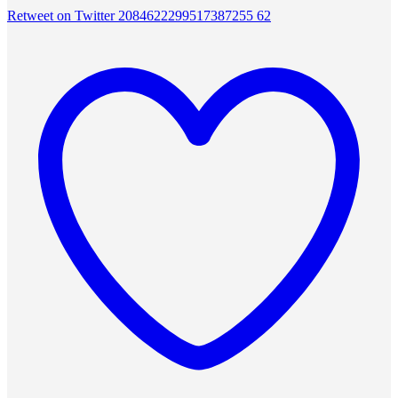
Retweet on Twitter 2084622299517387255
62