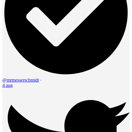
@mrmesserschmidt
·
4 aug