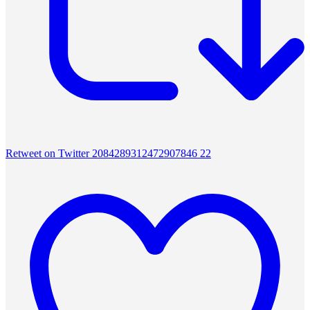
Retweet on Twitter 2084289312472907846
22