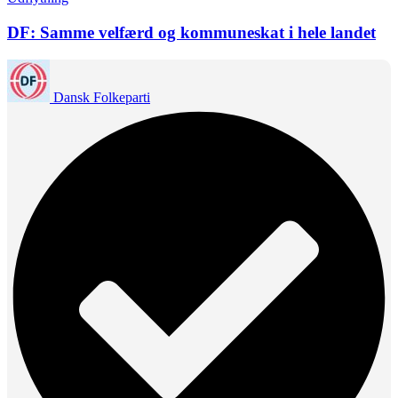
DF: Samme velfærd og kommuneskat i hele landet
Dansk Folkeparti