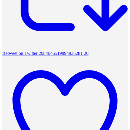
Retweet on Twitter 2084646519894835281
20