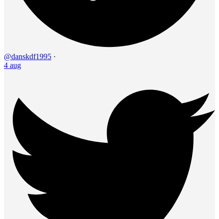
@danskdf1995
·
4 aug