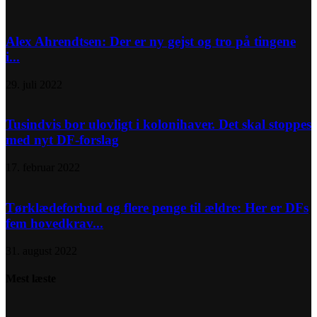
Alex Ahrendtsen: Der er ny gejst og tro på tingene
i...
29. juli 2022
Tusindvis bor ulovligt i kolonihaver. Det skal stoppes
med nyt DF-forslag
17. februar 2022
Tørklædeforbud og flere penge til ældre: Her er DFs
fem hovedkrav...
31. august 2022
Mest læste