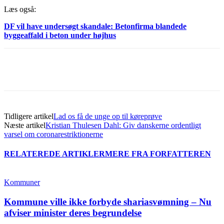
Læs også:
DF vil have undersøgt skandale: Betonfirma blandede
byggeaffald i beton under højhus
Tidligere artikel
Lad os få de unge op til køreprøve
Næste artikel
Kristian Thulesen Dahl: Giv danskerne ordentligt
varsel om coronarestriktionerne
RELATEREDE ARTIKLER
MERE FRA FORFATTEREN
Kommuner
Kommune ville ikke forbyde shariasvømning – Nu
afviser minister deres begrundelse