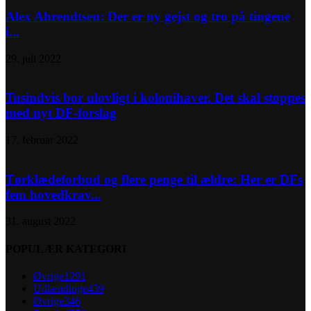
Alex Ahrendtsen: Der er ny gejst og tro på tingene
i...
29. juli 2022
Tusindvis bor ulovligt i kolonihaver. Det skal stoppes
med nyt DF-forslag
17. februar 2022
Tørklædeforbud og flere penge til ældre: Her er DFs
fem hovedkrav...
31. august 2022
POPULÆR KATEGORI
Øvrige
1291
Udlændinge
439
Øvrige
346