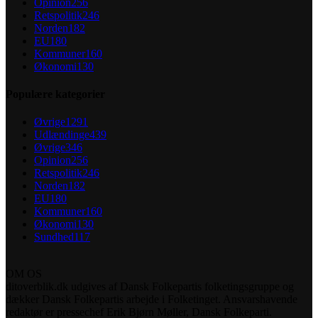
Opinion
256
Retspolitik
246
Norden
182
EU
180
Kommuner
160
Økonomi
130
Populære kategorier
Øvrige
1291
Udlændinge
439
Øvrige
346
Opinion
256
Retspolitik
246
Norden
182
EU
180
Kommuner
160
Økonomi
130
Sundhed
117
OM OS
ditoverblik.dk udgives af Dansk Folkepartis folketingsgruppe og
dækker Dansk Folkepartis arbejde i Folketinget. Ansvarshavende
redaktør er pressechef Erik Bjørn Møller, Dansk Folkeparti.