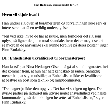
Finn Rudaizky, spidskandidat for DF
Hvem vil skjule hvad?
Han undrer sig over, at borgmesteren og forvaltningen ikke selv er
interesseret i at få en uvildig undersøgelse.
”Jeg ved ikke, hvad de har at skjule, men forholder det sig som
oplyst, så ligner det jo en total skandale, hvor det er meget svært at
se hvordan de ansvarlige skal kunne forblive på deres poster,” siger
Finn Rudaizky.
DF: Enhedslisten ukvalificeret til borgmesterpost
Han fastslår, at Nina Hedeager Olsen må gå af som borgmester, hvis
det kommer frem, at hun har haft kendskab til sagen. Samtidig
mener han, at sagen udstiller, at Enhedslisten ikke er kvalificeret til
at bestyre en post som teknik- og miljøborgmester.
“De magter jo ikke den opgave. Det har vi set igen og igen. De
øvrige partier på rådhuset må udvise noget ansvarlighed ved næste
kommunalvalg, så den ikke igen besættes af Enhedslisten,” siger
Finn Rudaizky.