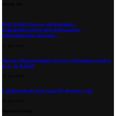
Seneste nyt
Peter Kofod kræver opstramning i
Kriminalforsorgen efter dokumentar –
Dobbeltmorder afsonede...
17. juni 2024
Morten Messerschmidt advarer: Regeringen skaber
et A- og B-hold
14. juni 2024
Ledelsesrokade skal ruste DF til næste valg
12. juni 2024
Populære indlæg