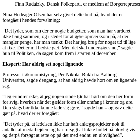
Finn Rudaizky, Dansk Folkeparti, er medlem af Borgerrepræse
Nina Hedeager Olsen har selv givet dette bud på, hvad der er
foregået i hendes forvaltning:
“Det lyder, som om der er nogle budgetter, som man har vurderet
ikke hang sammen, og i stedet for at gøre opmærksom på, at der
mangler penge, har man tænkt: Det har jeg brug for noget tid til lige
at fixe. Det er mit bedste gæt. Men det skal undersøges nu,” sagde
hun til Politiken, da sagen kom frem i starten af december.
Ekspert: Har aldrig set noget lignende
Professor i økonomistyring, Per Nikolaj Bukh fra Aalborg
Universitet, sagde dengang, at han aldrig havde hørt om en lignende
sag.
“Jeg erindrer ikke, at jeg nogen sinde før har hørt om den her form
for svig, hverken når det gælder form eller omfang i kroner og øre.
Den slags bør ikke kunne lade sig gøre,” sagde han – og gav dette
gæt på, hvad der er foregået:
“Det tyder på, at ledelsen ikke har haft anlægsprojekter nok til
antallet af medarbejdere og har forsøgt at lukke hullet på ulovlig vis
og derpå forsøgt at rette op på det med endnu en ulovlighed”.