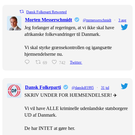
Dansk Folkeparti Retweeted
Morten Messerschmidt
@mrmesserschmidt
·
3 aug
Jeg forlanger af regeringen, at vi ikke skal have
afrikanske folkevandringer til Danmark.
Vi skal styrke grænsekontrollen og igangsætte
hjemsendelserne nu.
69
742
Twitter
Dansk Folkeparti
@danskdf1995
·
31 jul
SKRIV UNDER FOR HJEMSENDELSER! ✈️
Vi vil have ALLE kriminelle udenlandske statsborgere
UD af Danmark.
De har INTET at gøre her.