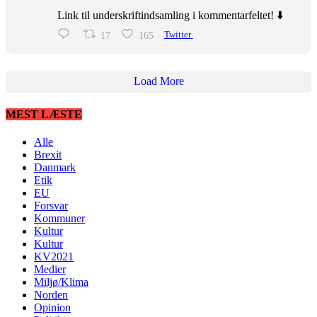
Link til underskriftindsamling i kommentarfeltet! ⬇️
17
165
Twitter
Load More
MEST LÆSTE
Alle
Brexit
Danmark
Etik
EU
Forsvar
Kommuner
Kultur
Kultur
KV2021
Medier
Miljø/Klima
Norden
Opinion