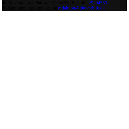
Jourhavende og redaktør er Steen Trolle, mobil
29294559
.
Redaktionen kan kontaktes på
redaktion@ditoverblik.dk