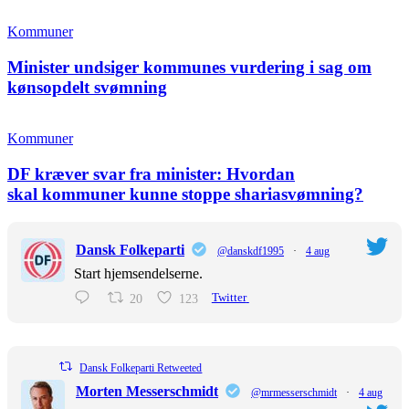
Kommuner
Minister undsiger kommunes vurdering i sag om
kønsopdelt svømning
Kommuner
DF kræver svar fra minister: Hvordan
skal kommuner kunne stoppe shariasvømning?
Dansk Folkeparti
@danskdf1995
·
4 aug
Start hjemsendelserne.
20
123
Twitter
Dansk Folkeparti Retweeted
Morten Messerschmidt
@mrmesserschmidt
·
4 aug