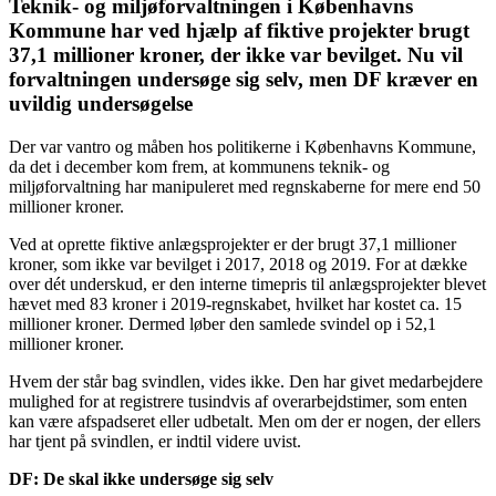
Teknik- og miljøforvaltningen i Københavns
Kommune har ved hjælp af fiktive projekter brugt
37,1 millioner kroner, der ikke var bevilget. Nu vil
forvaltningen undersøge sig selv, men DF kræver en
uvildig undersøgelse
Der var vantro og måben hos politikerne i Københavns Kommune,
da det i december kom frem, at kommunens teknik- og
miljøforvaltning har manipuleret med regnskaberne for mere end 50
millioner kroner.
Ved at oprette fiktive anlægsprojekter er der brugt 37,1 millioner
kroner, som ikke var bevilget i 2017, 2018 og 2019. For at dække
over dét underskud, er den interne timepris til anlægsprojekter blevet
hævet med 83 kroner i 2019-regnskabet, hvilket har kostet ca. 15
millioner kroner. Dermed løber den samlede svindel op i 52,1
millioner kroner.
Hvem der står bag svindlen, vides ikke. Den har givet medarbejdere
mulighed for at registrere tusindvis af overarbejdstimer, som enten
kan være afspadseret eller udbetalt. Men om der er nogen, der ellers
har tjent på svindlen, er indtil videre uvist.
DF: De skal ikke undersøge sig selv