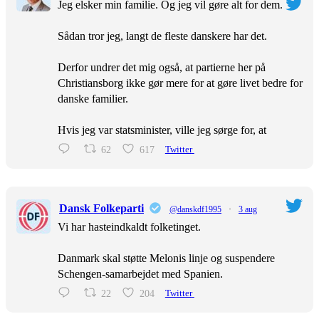
Jeg elsker min familie. Og jeg vil gøre alt for dem.
Sådan tror jeg, langt de fleste danskere har det.
Derfor undrer det mig også, at partierne her på
Christiansborg ikke gør mere for at gøre livet bedre for
danske familier.
Hvis jeg var statsminister, ville jeg sørge for, at
62
617
Twitter
Dansk Folkeparti
@danskdf1995
·
3 aug
Vi har hasteindkaldt folketinget.
Danmark skal støtte Melonis linje og suspendere
Schengen-samarbejdet med Spanien.
22
204
Twitter