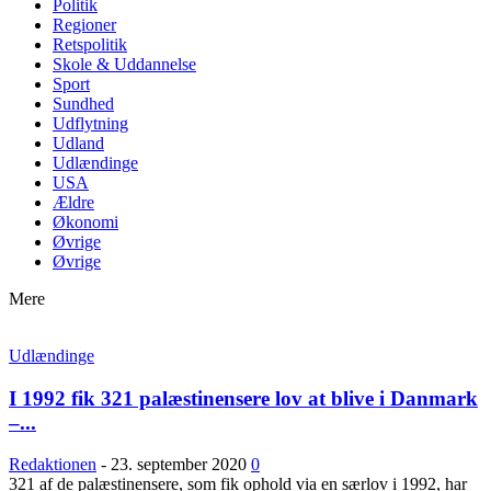
Politik
Regioner
Retspolitik
Skole & Uddannelse
Sport
Sundhed
Udflytning
Udland
Udlændinge
USA
Ældre
Økonomi
Øvrige
Øvrige
Mere
Udlændinge
I 1992 fik 321 palæstinensere lov at blive i Danmark
–...
Redaktionen
-
23. september 2020
0
321 af de palæstinensere, som fik ophold via en særlov i 1992, har