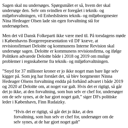
Sagen skal nu undersøges. Spørgsmålet er så, hvem der skal
undersøge den. Selv om svindlen er foregået i teknik- og
miljøforvaltningen, vil Enhedslistens teknik- og miljøborgmester
Nina Hedeager Olsen lade sin egen forvaltning stå for
undersøgelsen.
Men det vil Dansk Folkeparti ikke være med til. På torsdagens møde
i Københavns Borgerrepræsentation vil DF kræve, at
revisionsfirmaet Deloitte og kommunens Interne Revision skal
undersøge sagen. Deloitte er kommunens revisionsfirma, og ifølge
Politiken advarede Deloitte både i 2018 og 2019 om mulige
problemer i regnskaberne fra teknik- og miljøforvaltningen.
”Snyd for 37 millioner kroner er jo ikke noget man bare lige selv
kigger på. Som jeg har forstået det, så blev borgmester Ninna
Hedeager Olsens forvaltning endda på forhånd advaret i både 2019
og 2020 af Deloitte om, at noget var galt. Hvis det er rigtigt, så går
det jo ikke, at den forvaltning, som hun selv er chef for, undersøger
om de selv synes, at de har gjort noget galt,” siger DFs politiske
leder i København, Finn Rudaizky.
“Hvis det er rigtigt, så går det jo ikke, at den
forvaltning, som hun selv er chef for, undersøger om de
selv synes, at de har gjort noget galt”