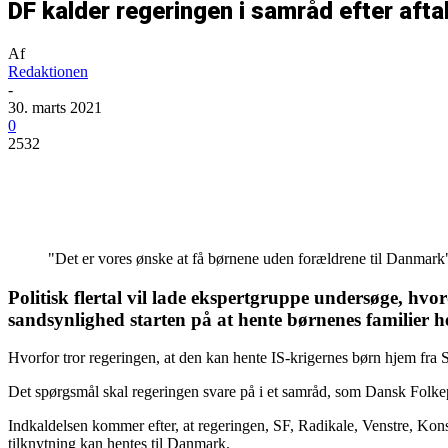
DF kalder regeringen i samråd efter afta
Af
Redaktionen
-
30. marts 2021
0
2532
Del
"Det er vores ønske at få børnene uden forældrene til Danmark
Politisk flertal vil lade ekspertgruppe undersøge, hv
sandsynlighed starten på at hente børnenes familie
Hvorfor tror regeringen, at den kan hente IS-krigernes børn hjem fra 
Det spørgsmål skal regeringen svare på i et samråd, som Dansk Folkepa
Indkaldelsen kommer efter, at regeringen, SF, Radikale, Venstre, Kons
tilknytning kan hentes til Danmark.