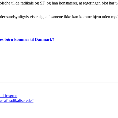
olsche til de radikale og SF, og han konstaterer, at regeringen blot har
der sandsynligvis viser sig, at børnene ikke kan komme hjem uden mødre
deres børn kommer til Danmark?
il frisøren
ve af-radikaliserede”