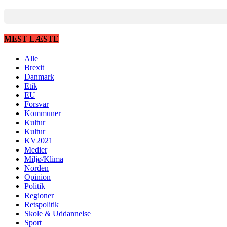
MEST LÆSTE
Alle
Brexit
Danmark
Etik
EU
Forsvar
Kommuner
Kultur
Kultur
KV2021
Medier
Miljø/Klima
Norden
Opinion
Politik
Regioner
Retspolitik
Skole & Uddannelse
Sport