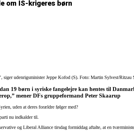
le om IS-krigeres børn
", siger udenrigsminister Jeppe Kofod (S). Foto: Martin Sylvest/Ritzau
ordan 19 børn i syriske fangelejre kan hentes til Danma
r herop,” mener DFs gruppeformand Peter Skaarup
Syrien, uden at deres forældre følger med?
rti nu indkalder til.
ervative og Liberal Alliance tirsdag formiddag aftalte, at en tværmini