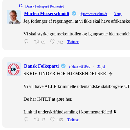
Dansk Folkeparti Retweeted
Morten Messerschmidt
@mrmesserschmidt
·
3 aug
Jeg forlanger af regeringen, at vi ikke skal have afrikans
Vi skal styrke grænsekontrollen og igangsætte hjemsendel
69
742
Twitter
Dansk Folkeparti
@danskdf1995
·
31 jul
SKRIV UNDER FOR HJEMSENDELSER! ✈️
Vi vil have ALLE kriminelle udenlandske statsborgere U
De har INTET at gøre her.
Link til underskriftindsamling i kommentarfeltet! ⬇️
17
165
Twitter