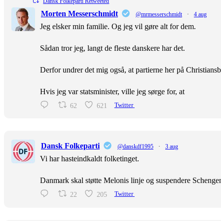
Dansk Folkeparti Retweeted
Morten Messerschmidt
@mrmesserschmidt
·
4 aug
Jeg elsker min familie. Og jeg vil gøre alt for dem.
Sådan tror jeg, langt de fleste danskere har det.
Derfor undrer det mig også, at partierne her på Christiansb
Hvis jeg var statsminister, ville jeg sørge for, at
62
621
Twitter
Dansk Folkeparti
@danskdf1995
·
3 aug
Vi har hasteindkaldt folketinget.
Danmark skal støtte Melonis linje og suspendere Scheng
22
205
Twitter