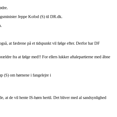
ødre.
rigsminister Jeppe Kofod (S) til DR.dk.
n.
gså, at fædrene på et tidspunkt vil følge efter. Derfor har DF
ældre fra at følge med!! For ellers lukker aftalepartierne med åbne
up (S) om børnene i fangelejre i
 at de vil hente IS-børn hertil. Det bliver med al sandsynlighed