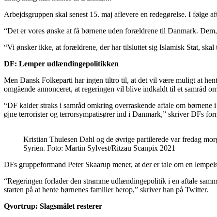
Arbejdsgruppen skal senest 15. maj aflevere en redegørelse. I følge a
“Det er vores ønske at få børnene uden forældrene til Danmark. Dem, der
“Vi ønsker ikke, at forældrene, der har tilsluttet sig Islamisk Stat, sk
DF: Lemper udlændingepolitikken
Men Dansk Folkeparti har ingen tiltro til, at det vil være muligt at he
omgående annonceret, at regeringen vil blive indkaldt til et samråd o
“DF kalder straks i samråd omkring overraskende aftale om børnene i S
øjne terrorister og terrorsympatisører ind i Danmark,” skriver DFs fo
Kristian Thulesen Dahl og de øvrige partilerede var fredag morge
Syrien. Foto: Martin Sylvest/Ritzau Scanpix 2021
DFs gruppeformand Peter Skaarup mener, at der er tale om en lempel
“Regeringen forlader den stramme udlændingepolitik i en aftale samme
starten på at hente børnenes familier herop,” skriver han på Twitter.
Qvortrup: Slagsmålet resterer