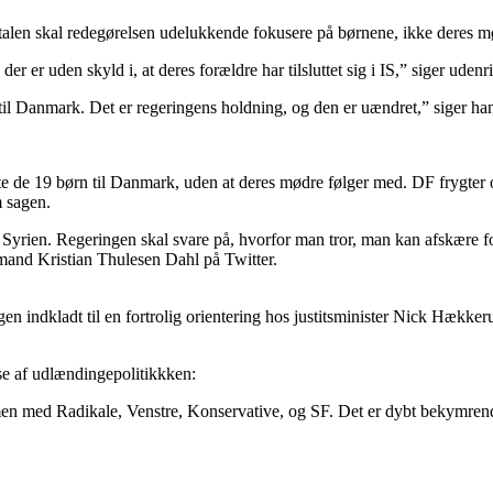
ftalen skal redegørelsen udelukkende fokusere på børnene, ikke deres m
 er uden skyld i, at deres forældre har tilsluttet sig i IS,” siger uden
al til Danmark. Det er regeringens holdning, og den er uændret,” siger ha
nte de 19 børn til Danmark, uden at deres mødre følger med. DF frygter o
m sagen.
yrien. Regeringen skal svare på, hvorfor man tror, man kan afskære for
rmand Kristian Thulesen Dahl på Twitter.
n indkladt til en fortrolig orientering hos justitsminister Nick Hækker
se af udlændingepolitikkken:
n med Radikale, Venstre, Konservative, og SF. Det er dybt bekymrende,