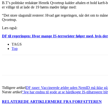
B.T’s politiske redaktør Henrik Qvortrup kalder aftalen et hold kæft-b
er villige til at lade de 19 børns mødre følge med:
“Det store slagsmål resterer: Hvad gør regeringen, når det om to måne
Qvortrup.
Læs også:
DF til regeringen: Hvor mange IS-terrorister følger med, hvis 
TAGS
Top
Del
Tidligere artikel
DF raser: Vaccinerede ældre uden NemID må ikke gå t
Næste artikel
“Jeg har endnu til gode at se hårdkogte IS-tilhængere bli
RELATEREDE ARTIKLER
MERE FRA FORFATTEREN