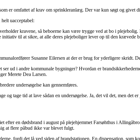
om er omfattet af krav om sprinkleranlæg. Der var kun søgt og givet dis
 helt uacceptabel:
holder kravene, så beboerne kan være trygge ved at bo i plejebolig. De
itiativ til at sikre, at alle deres plejeboliger lever op til den kræved
unalordfører Susanne Eilersen at der er brug for yderligere skridt. 
t ser ud i andre kommunale bygninger? Hvordan er brandsikkerhederne så
iger Merete Dea Larsen.
 bredere undersøgelse kan gennemføres.
nge og tage tid at lave sådan en undersøgelse. Ja, det vil det, men det e
riet efter en dødsbrand i august på plejehjemmet Farsøhthus i Allingåbro
ig at flere påbud ikke var blevet fulgt.
erne, fordi det lå ved siden af brandstationen. En dispensation, som k