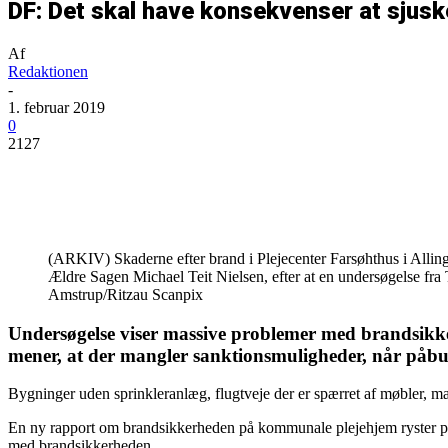
DF: Det skal have konsekvenser at sjus
Af
Redaktionen
-
1. februar 2019
0
2127
Del
(ARKIV) Skaderne efter brand i Plejecenter Farsøhthus i Alling
Ældre Sagen Michael Teit Nielsen, efter at en undersøgelse fra T
Amstrup/Ritzau Scanpix
Undersøgelse viser massive problemer med brandsikk
mener, at der mangler sanktionsmuligheder, når påbud
Bygninger uden sprinkleranlæg, flugtveje der er spærret af møbler, m
En ny rapport om brandsikkerheden på kommunale plejehjem ryster poli
med brandsikkerheden.