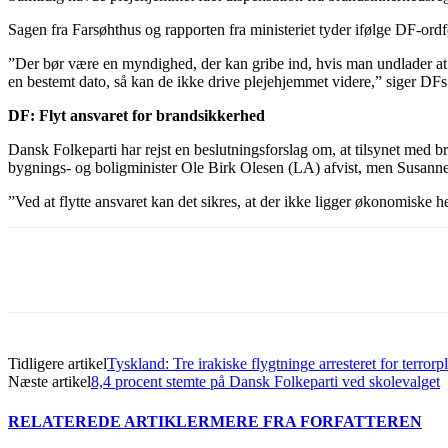
Sagen fra Farsøhthus og rapporten fra ministeriet tyder ifølge DF-ord
”Der bør være en myndighed, der kan gribe ind, hvis man undlader at
en bestemt dato, så kan de ikke drive plejehjemmet videre,” siger D
DF: Flyt ansvaret for brandsikkerhed
Dansk Folkeparti har rejst en beslutningsforslag om, at tilsynet med
bygnings- og boligminister Ole Birk Olesen (LA) afvist, men Susanne Ei
”Ved at flytte ansvaret kan det sikres, at der ikke ligger økonomiske 
Del
Tidligere artikel
Tyskland: Tre irakiske flygtninge arresteret for terrorp
Næste artikel
8,4 procent stemte på Dansk Folkeparti ved skolevalget
RELATEREDE ARTIKLER
MERE FRA FORFATTEREN