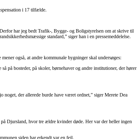
pensation i 17 tilfælde.
rfor har jeg bedt Trafik-, Bygge- og Boligstyrelsen om at skrive til
e brandsikkerhedsmæssige standard,” siger han i en pressemeddelelse.
De mener også, at andre kommunale bygninger skal undersøges:
 på bosteder, på skoler, børnehaver og andre institutioner, der hører
r jo noget, der allerede burde have været ordnet,” siger Merete Dea
 på Djursland, hvor tre ældre kvinder døde. Her var der heller ingen
ommunen siden har erkendt var en fejl.