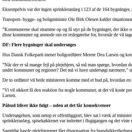
Eksempelvis var der ingen sprinkleranlæg i 123 af de 164 bygninger, s
Transport- bygge- og boligminister Ole Birk Olesen kalder situationen
”Kommunerne skal stramme op og få styr på de bygninger, der ikke over
disse kommuner og anmode om en redegørelse for, hvornår de vil tage in
DF: Flere bygninger skal undersøges
Hos Dansk Folkeparti mener boligordfører Merete Dea Larsen og komm
”Når der er så mange fejl på plejehjem, så må man spørge, hvordan de
under kommuner og regioner? Det må vi have undersøgt nærmere,” s
De to ordfører vil bede ministeren komme med et bud på, hvordan en
”Vi vil sikkert få den reaktion fra nogle kommuner, at det vil koste pe
Larsen.
Påbud bliver ikke fulgt – uden at det får konsekvenser
Undersøgelsen, som netop er offentliggjort, blev sat i værk af ministe
sprinkleranlæg, spisekøkkenet var indrettet i flugtgangen og det viste s
Samtidig havde plejehjemmet fået dispensation fra brandsikkerhedsregl