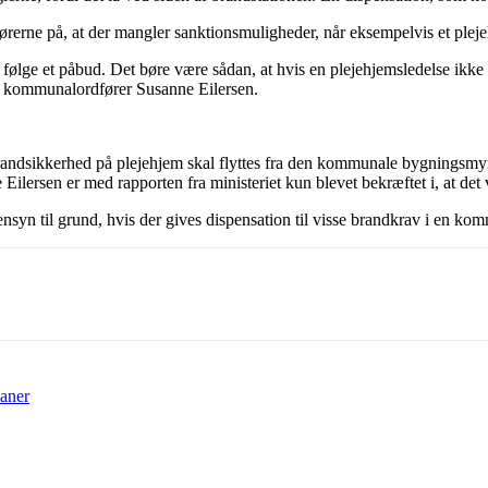
førerne på, at der mangler sanktionsmuligheder, når eksempelvis et plej
 følge et påbud. Det børe være sådan, at hvis en plejehjemsledelse ik
Fs kommunalordfører Susanne Eilersen.
 brandsikkerhed på plejehjem skal flyttes fra den kommunale bygningsmy
lersen er med rapporten fra ministeriet kun blevet bekræftet i, at det 
hensyn til grund, hvis der gives dispensation til visse brandkrav i en 
laner