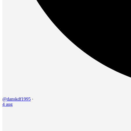
@danskdf1995
·
4 aug