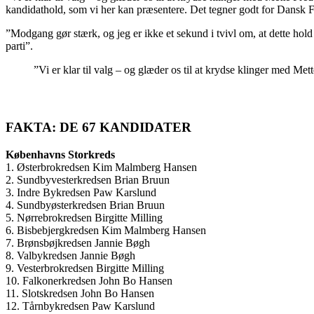
kandidathold, som vi her kan præsentere. Det tegner godt for Dansk Fo
”Modgang gør stærk, og jeg er ikke et sekund i tvivl om, at dette hol
parti”.
”Vi er klar til valg – og glæder os til at krydse klinger med Met
FAKTA: DE 67 KANDIDATER
Københavns Storkreds
1. Østerbrokredsen Kim Malmberg Hansen
2. Sundbyvesterkredsen Brian Bruun
3. Indre Bykredsen Paw Karslund
4. Sundbyøsterkredsen Brian Bruun
5. Nørrebrokredsen Birgitte Milling
6. Bisbebjergkredsen Kim Malmberg Hansen
7. Brønsbøjkredsen Jannie Bøgh
8. Valbykredsen Jannie Bøgh
9. Vesterbrokredsen Birgitte Milling
10. Falkonerkredsen John Bo Hansen
11. Slotskredsen John Bo Hansen
12. Tårnbykredsen Paw Karslund