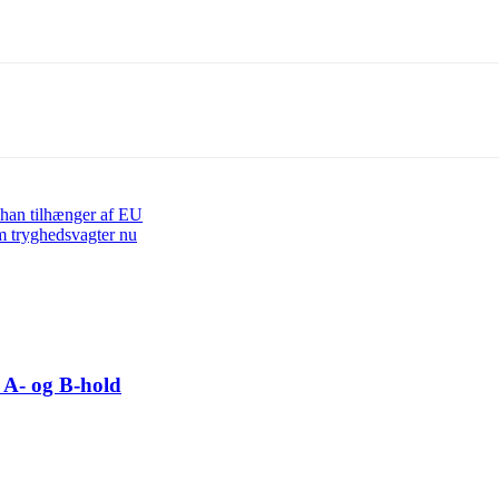
 han tilhænger af EU
om tryghedsvagter nu
 A- og B-hold