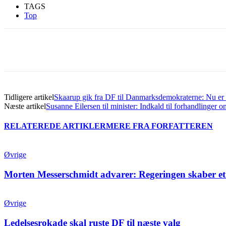
TAGS
Top
Del
Tidligere artikel
Skaarup gik fra DF til Danmarksdemokraterne: Nu er
Næste artikel
Susanne Eilersen til minister: Indkald til forhandlinger 
RELATEREDE ARTIKLER
MERE FRA FORFATTEREN
Øvrige
Morten Messerschmidt advarer: Regeringen skaber et
Øvrige
Ledelsesrokade skal ruste DF til næste valg