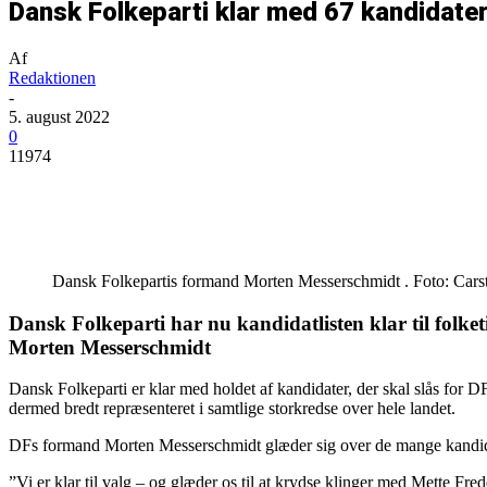
Dansk Folkeparti klar med 67 kandidater 
Af
Redaktionen
-
5. august 2022
0
11974
Del
Dansk Folkepartis formand Morten Messerschmidt . Foto: Car
Dansk Folkeparti har nu kandidatlisten klar til folket
Morten Messerschmidt
Dansk Folkeparti er klar med holdet af kandidater, der skal slås for DF
dermed bredt repræsenteret i samtlige storkredse over hele landet.
DFs formand Morten Messerschmidt glæder sig over de mange kandidat
”Vi er klar til valg – og glæder os til at krydse klinger med Mette Fred