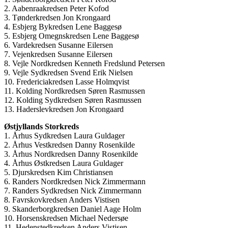
2. Aabenraakredsen Peter Kofod
3. Tønderkredsen Jon Krongaard
4. Esbjerg Bykredsen Lene Baggesø
5. Esbjerg Omegnskredsen Lene Baggesø
6. Vardekredsen Susanne Eilersen
7. Vejenkredsen Susanne Eilersen
8. Vejle Nordkredsen Kenneth Fredslund Petersen
9. Vejle Sydkredsen Svend Erik Nielsen
10. Fredericiakredsen Lasse Holmqvist
11. Kolding Nordkredsen Søren Rasmussen
12. Kolding Sydkredsen Søren Rasmussen
13. Haderslevkredsen Jon Krongaard
Østjyllands Storkreds
1. Århus Sydkredsen Laura Guldager
2. Århus Vestkredsen Danny Rosenkilde
3. Århus Nordkredsen Danny Rosenkilde
4. Århus Østkredsen Laura Guldager
5. Djurskredsen Kim Christiansen
6. Randers Nordkredsen Nick Zimmermann
7. Randers Sydkredsen Nick Zimmermann
8. Favrskovkredsen Anders Vistisen
9. Skanderborgkredsen Daniel Aage Holm
10. Horsenskredsen Michael Nedersøe
11. Hedenstedkredsen Anders Vistisen