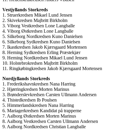
Vestjyllands Storkreds
1. Struerkredsen Mikael Lund Jensen
2. Skivekredsen Majbritt Birkholm
3. Viborg Vestkredsen Lone Langballe
4. Viborg Østkredsen Lone Langballe
5. Silkeborg Nordkredsen Kuno Danielsen
6. Silkeborg Sydkredsen Kuno Danielsen
7. Ikastkredsen Jakob Kjærsgaard Mortensen
8. Herning Sydkredsen Erling Præstekjær
9. Herning Nordkredsen Mikael Lund Jensen
10. Holstebrokredsen Majbritt Birkholm
11. Ringkøbingkredsen Jakob Kjærsgaard Mortensen
Nordjyllands Storkreds
1. Frederikshavnkredsen Nana Harring
2. Hjørringkredsen Morten Marinus
3. Brønderslevkredsen Carsten Ullmann Andersen
4. Thistedkredsen Ib Poulsen
5. Himmerlandskredsen Nana Harring
6. Mariagerkredsen Kandidat på trapperne
7. Aalborg Østkredsen Morten Marinus
8. Aalborg Vestkredsen Carsten Ullmann Andersen
9. Aalborg Nordkredsen Christian Langballe