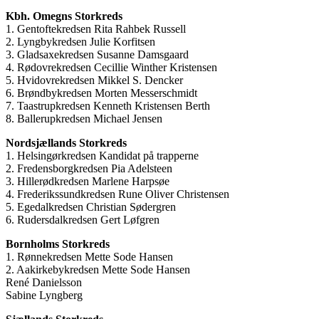
Kbh. Omegns Storkreds
1. Gentoftekredsen Rita Rahbek Russell
2. Lyngbykredsen Julie Korfitsen
3. Gladsaxekredsen Susanne Damsgaard
4. Rødovrekredsen Cecillie Winther Kristensen
5. Hvidovrekredsen Mikkel S. Dencker
6. Brøndbykredsen Morten Messerschmidt
7. Taastrupkredsen Kenneth Kristensen Berth
8. Ballerupkredsen Michael Jensen
Nordsjællands Storkreds
1. Helsingørkredsen Kandidat på trapperne
2. Fredensborgkredsen Pia Adelsteen
3. Hillerødkredsen Marlene Harpsøe
4. Frederikssundkredsen Rune Oliver Christensen
5. Egedalkredsen Christian Sødergren
6. Rudersdalkredsen Gert Løfgren
Bornholms Storkreds
1. Rønnekredsen Mette Sode Hansen
2. Aakirkebykredsen Mette Sode Hansen
René Danielsson
Sabine Lyngberg