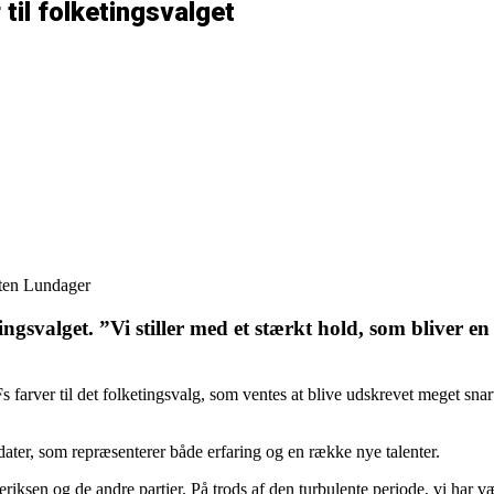
til folketingsvalget
sten Lundager
ingsvalget. ”Vi stiller med et stærkt hold, som bliver 
s farver til det folketingsvalg, som ventes at blive udskrevet meget snart
er, som repræsenterer både erfaring og en række nye talenter.
eriksen og de andre partier. På trods af den turbulente periode, vi har væ