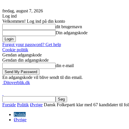
fredag, august 7, 2026
Log ind
Velkommen! Log ind på din konto
dit brugernavn
Din adgangskode
Forgot your password? Get help
Cookie politik
Gendan adgangskode
Gendan din adgangskode
din e-mail
En adgangskode vil blive sendt til din email.
Ditoverblik.dk
Forside
Politik
Øvrige
Dansk Folkeparti klar med 67 kandidater til fo
Politik
Øvrige