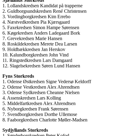
Sjællands Storkreds
1. Lollandskredsen Kandidat på trapperne
2. Guldborgsundskredsen René Christensen
3. Vordingborgkredsen Kim Errebo
4. Næstvedkredsen Pia Kjærsgaard
5. Faxekredsen Simon Hampe Sørensen
6. Køgekredsen Anders Ladegaard Bork
7. Grevekredsen Marie Hansen
8. Roskildekredsen Merete Dea Larsen
9. Holdbækkredsen Jan Herskov
10. Kalundborgkredsen John Vind
11. Ringstedkredsen Lars Damgaard
12. Slagelsekredsen Søren Lund Hansen
Fyns Storkreds
1. Odense Østkredsen Signe Vedersø Keldorff
2. Odense Vestkredsen Alex Ahrendtsen
3. Odense Sydkredsen Cheanne Nielsen
4. Assenskredsen Lars Kolling
5. Middelfartkredsen Alex Ahrendtsen
6. Nyborgkredsen Frank Sørensen
7. Svendborgkredsen Dorthe Ullemose
8. Faaborgkredsen Charlotte Møller-Madsen
Sydjyllands Storkreds
1. Sønderborgkredsen Peter Kofod