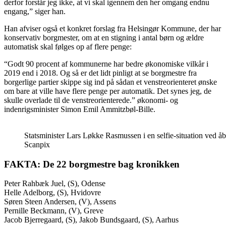
derfor forstår jeg ikke, at vi skal igennem den her omgang endnu
engang,” siger han.
Han afviser også et konkret forslag fra Helsingør Kommune, der har
konservativ borgmester, om at en stigning i antal børn og ældre
automatisk skal følges op af flere penge:
“Godt 90 procent af kommunerne har bedre økonomiske vilkår i
2019 end i 2018. Og så er det lidt pinligt at se borgmestre fra
borgerlige partier skippe sig ind på sådan et venstreorienteret ønske
om bare at ville have flere penge per automatik. Det synes jeg, de
skulle overlade til de venstreorienterede.” økonomi- og
indenrigsminister Simon Emil Ammitzbøl-Bille.
Statsminister Lars Løkke Rasmussen i en selfie-situation ved
Scanpix
FAKTA: De 22 borgmestre bag kronikken
Peter Rahbæk Juel, (S), Odense
Helle Adelborg, (S), Hvidovre
Søren Steen Andersen, (V), Assens
Pernille Beckmann, (V), Greve
Jacob Bjerregaard, (S), Jakob Bundsgaard, (S), Aarhus