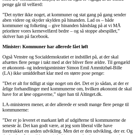
penge går til velfærd:
”Det nytter ikke noget, at kommuner og stat gang på gang sender
aben videre og skyder skylden på hinanden. Lad os – både
kommuner og folketing – give hinanden håndslag på at vi MÅ
prioritere vores kernevelfærd bedre – og så stoppe abespillet,”
skriver han på facebook.
Minister: Kommuner har allerede fået løft
Også Venstre og Socialdemokratiet er indstillet på, at der skal
afsættes flere penge i takt med at der bliver flere ældre. Til gengæld
er økonomi- og indenrigsminister Simon Emil Ammitzbøl-Bille
(LA) ikke umiddelbart klar med en større pose penge:
”Det er alt for tidligt at sige noget om det. Det er jo sådan, at der er
årlige forhandlinger med kommunerne om, hvilken økonomi de skal
have for at løse opgaverne,” siger han til Altinget.dk.
LA-ministeren mener, at der allerede er sendt mange flere penge til
kommunerne:
”Der er jo leveret et markant løft af udgifterne til kommunerne de
seneste år. Det kan godt være, at jeg som liberal ville have
foretrukket en anden udvikling. Men det er den udvikling, der er. Og