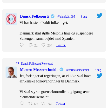
Dansk Folkeparti
@danskdf1995
·
3 aug
Vi har hasteindkaldt folketinget.
Danmark skal støtte Melonis linje og suspendere
Schengen-samarbejdet med Spanien.
22
204
Twitter
Dansk Folkeparti Retweeted
Morten Messerschmidt
@mrmesserschmidt
·
3 aug
Jeg forlanger af regeringen, at vi ikke skal have
afrikanske folkevandringer til Danmark.
Vi skal styrke grænsekontrollen og igangsætte
hjemsendelserne nu.
69
742
Twitter