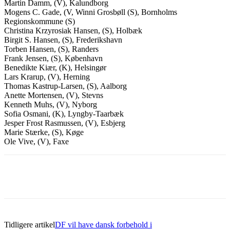
Martin Damm, (V), Kalundborg
Mogens C. Gade, (V, Winni Grosbøll (S), Bornholms
Regionskommune (S)
Christina Krzyrosiak Hansen, (S), Holbæk
Birgit S. Hansen, (S), Frederikshavn
Torben Hansen, (S), Randers
Frank Jensen, (S), København
Benedikte Kiær, (K), Helsingør
Lars Krarup, (V), Herning
Thomas Kastrup-Larsen, (S), Aalborg
Anette Mortensen, (V), Stevns
Kenneth Muhs, (V), Nyborg
Sofia Osmani, (K), Lyngby-Taarbæk
Jesper Frost Rasmussen, (V), Esbjerg
Marie Stærke, (S), Køge
Ole Vive, (V), Faxe
Tidligere artikel
DF vil have dansk forbehold i