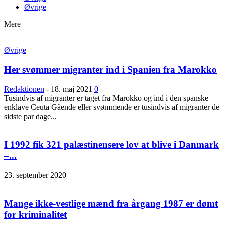
Øvrige
Mere
Øvrige
Her svømmer migranter ind i Spanien fra Marokko
Redaktionen
-
18. maj 2021
0
Tusindvis af migranter er taget fra Marokko og ind i den spanske
enklave Ceuta Gående eller svømmende er tusindvis af migranter de
sidste par dage...
I 1992 fik 321 palæstinensere lov at blive i Danmark
–...
23. september 2020
Mange ikke-vestlige mænd fra årgang 1987 er dømt
for kriminalitet