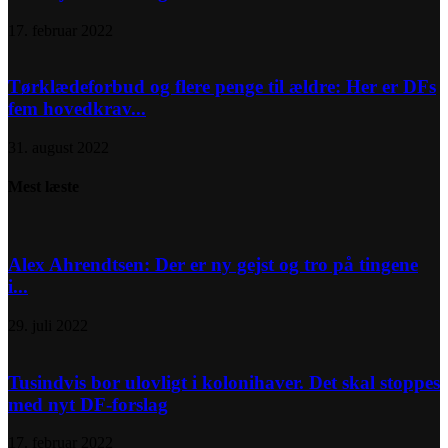
17. februar 2022
Tørklædeforbud og flere penge til ældre: Her er DFs
fem hovedkrav...
31. august 2022
Mest læste
Alex Ahrendtsen: Der er ny gejst og tro på tingene
i...
29. juli 2022
Tusindvis bor ulovligt i kolonihaver. Det skal stoppes
med nyt DF-forslag
17. februar 2022