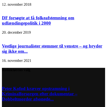
12. november 2018
DF forsøgte at få folkeafstemning om
udlændingepolitik i 2000
20. december 2019
Vestlige journalister stemmer til venstre – og bryder
sig ikke om...
16. november 2021
Redaktørens valg
Peter Kofod kræver opstramning i
Kriminalforsorgen efter dokumentar –
Dobbeltmorder afsonede...