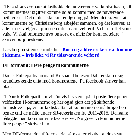
”Hvis vi ønsker bare at fastholde det nuværende velfærdsniveau, vil
kommunernes udgifter komme ud af kontrol med de nuværende
betingelser. Dét er der ikke kun en løsning på. Men det kræver, at
kommunerne og Christiansborg arbejder sammen, og det kræver, at
alle parter vælger at prioriterer den nære velfærd. Vi har truffet vores
valg. Vi skal prioritere tryg omsorg og pleje for børn og ældre,”
skriver borgmestrene.
Læs borgmestrenes kronik her:
Børn og ældre risikerer at komme
i klemme – hvis ikke vi får tidssvarende velfærd
DF-formand: Flere penge til kommunerne
Dansk Folkepartis formand Kristian Thulesen Dahl erklærer sig
grundlæggende enig med borgmestrene. På facebook skriver han
bl.a.:
”I Dansk Folkeparti har vi i årevis insisteret på at poste flere penge i
velfærden i kommunerne og har også gjort det på skiftende
finanslove – ja, vi har faktisk aftalt at kommunerne må bruge flere
penge end de måtte under SR-regeringen fra 2011-2015. Dengang
pålagde man kommunerne besparelser. Nu giver vi kommunerne
flere penge,” skriver han.
Men DF-formanden tilføjer, at det så også er vigtigt, at de ekstra