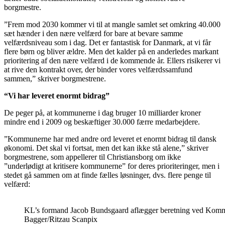
borgmestre.
”Frem mod 2030 kommer vi til at mangle samlet set omkring 40.000
sæt hænder i den nære velfærd for bare at bevare samme
velfærdsniveau som i dag. Det er fantastisk for Danmark, at vi får
flere børn og bliver ældre. Men det kalder på en anderledes markant
prioritering af den nære velfærd i de kommende år. Ellers risikerer vi
at rive den kontrakt over, der binder vores velfærdssamfund
sammen,” skriver borgmestrene.
“Vi har leveret enormt bidrag”
De peger på, at kommunerne i dag bruger 10 milliarder kroner
mindre end i 2009 og beskæftiger 30.000 færre medarbejdere.
”Kommunerne har med andre ord leveret et enormt bidrag til dansk
økonomi. Det skal vi fortsat, men det kan ikke stå alene,” skriver
borgmestrene, som appellerer til Christiansborg om ikke
”underlødigt at kritisere kommunerne” for deres prioriteringer, men i
stedet gå sammen om at finde fælles løsninger, dvs. flere penge til
velfærd:
KL’s formand Jacob Bundsgaard aflægger beretning ved Kommu
Bagger/Ritzau Scanpix