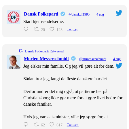
Dansk Folkeparti
@danskdf1995
·
4 aug
Start hjemsendelserne.
20
123
Twitter
Dansk Folkeparti Retweeted
Morten Messerschmidt
@mrmesserschmidt
·
4 aug
Jeg elsker min familie. Og jeg vil gøre alt for dem.
Sådan tror jeg, langt de fleste danskere har det.
Derfor undrer det mig også, at partierne her på
Christiansborg ikke gør mere for at gøre livet bedre for
danske familier.
Hvis jeg var statsminister, ville jeg sørge for, at
62
617
Twitter