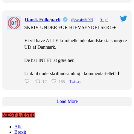
Dansk Folkeparti
@danskdf1995
·
31 jul
SKRIV UNDER FOR HJEMSENDELSER! ✈️
Vi vil have ALLE kriminelle udenlandske statsborgere
UD af Danmark.
De har INTET at gøre her.
Link til underskriftindsamling i kommentarfeltet! ⬇️
17
165
Twitter
Load More
MEST LÆSTE
Alle
Brexit