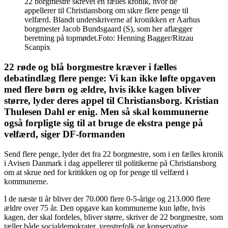
22 borgmestre skrevet en fælles kronik, hvor de
appellerer til Christiansborg om sikre flere penge til
velfærd. Blandt underskriverne af kronikken er Aarhus
borgmester Jacob Bundsgaard (S), som her aflægger
beretning på topmødet.Foto: Henning Bagger/Ritzau
Scanpix
22 røde og blå borgmestre kræver i fælles
debatindlæg flere penge: Vi kan ikke løfte opgaven
med flere børn og ældre, hvis ikke kagen bliver
større, lyder deres appel til Christiansborg. Kristian
Thulesen Dahl er enig. Men så skal kommunerne
også forpligte sig til at bruge de ekstra penge på
velfærd, siger DF-formanden
Send flere penge, lyder det fra 22 borgmestre, som i en fælles kronik
i Avisen Danmark i dag appellerer til politikerne på Christiansborg
om at skrue ned for kritikken og op for penge til velfærd i
kommunerne.
I de næste ti år bliver der 70.000 flere 0-5-årige og 213.000 flere
ældre over 75 år. Den opgave kan kommunerne kun løfte, hvis
kagen, der skal fordeles, bliver større, skriver de 22 borgmestre, som
tæller både socialdemokrater, venstrefolk og konservative