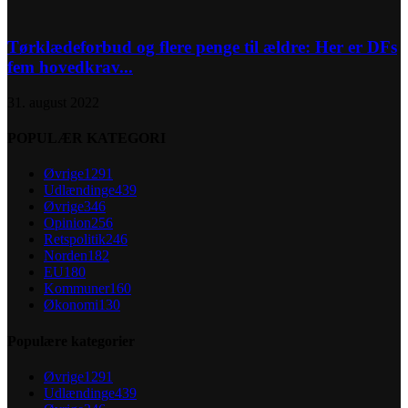
Tørklædeforbud og flere penge til ældre: Her er DFs
fem hovedkrav...
31. august 2022
POPULÆR KATEGORI
Øvrige
1291
Udlændinge
439
Øvrige
346
Opinion
256
Retspolitik
246
Norden
182
EU
180
Kommuner
160
Økonomi
130
Populære kategorier
Øvrige
1291
Udlændinge
439