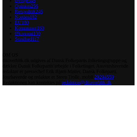
Øvrige
346
Opinion
256
Retspolitik
246
Norden
182
EU
180
Kommuner
160
Økonomi
130
Sundhed
117
OM OS
ditoverblik.dk udgives af Dansk Folkepartis folketingsgruppe og
dækker Dansk Folkepartis arbejde i Folketinget. Ansvarshavende
redaktør er pressechef Erik Bjørn Møller, Dansk Folkeparti.
Jourhavende og redaktør er Steen Trolle, mobil
29294559
.
Redaktionen kan kontaktes på
redaktion@ditoverblik.dk