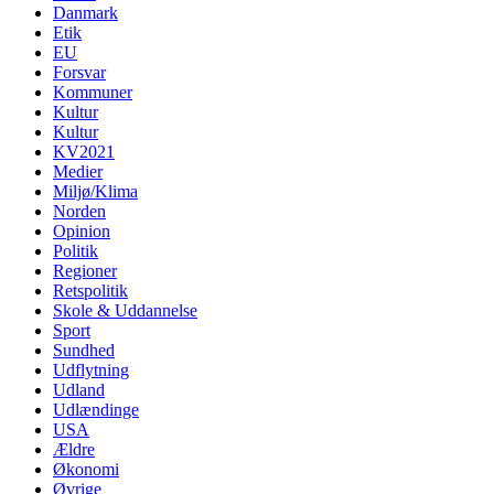
Danmark
Etik
EU
Forsvar
Kommuner
Kultur
Kultur
KV2021
Medier
Miljø/Klima
Norden
Opinion
Politik
Regioner
Retspolitik
Skole & Uddannelse
Sport
Sundhed
Udflytning
Udland
Udlændinge
USA
Ældre
Økonomi
Øvrige