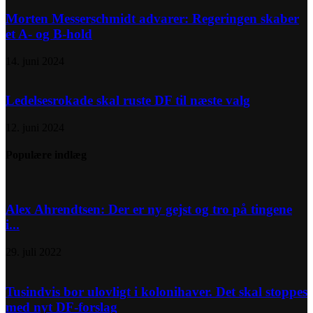
Morten Messerschmidt advarer: Regeringen skaber
et A- og B-hold
14. juni 2024
Ledelsesrokade skal ruste DF til næste valg
12. juni 2024
Populære indlæg
Alex Ahrendtsen: Der er ny gejst og tro på tingene
i...
29. juli 2022
Tusindvis bor ulovligt i kolonihaver. Det skal stoppes
med nyt DF-forslag