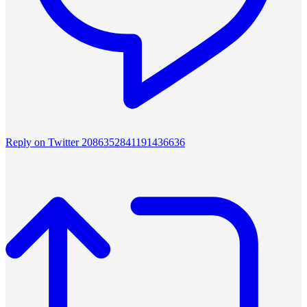
Reply on Twitter 2086352841191436636