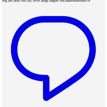
Jeg har ikke ord for, hvor langt bagud Socialdemokratiet er