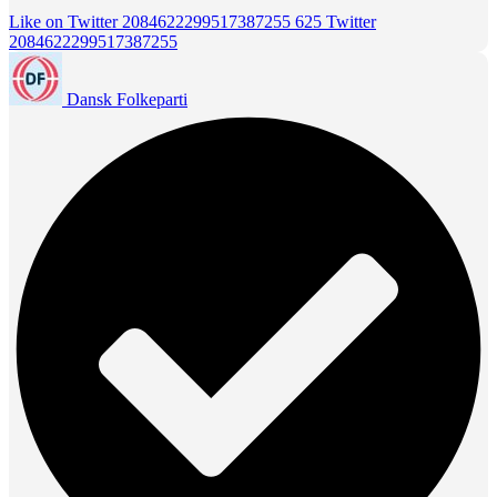
Like on Twitter 2084622299517387255
625
Twitter
2084622299517387255
Dansk Folkeparti