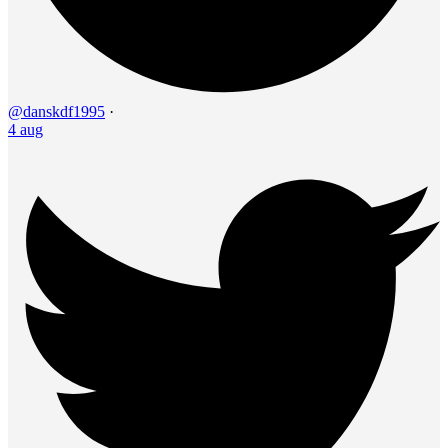
@danskdf1995
·
4 aug