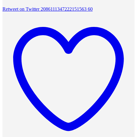
Retweet on Twitter 2086111347222151563
60