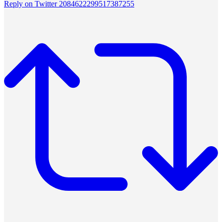
Reply on Twitter 2084622299517387255