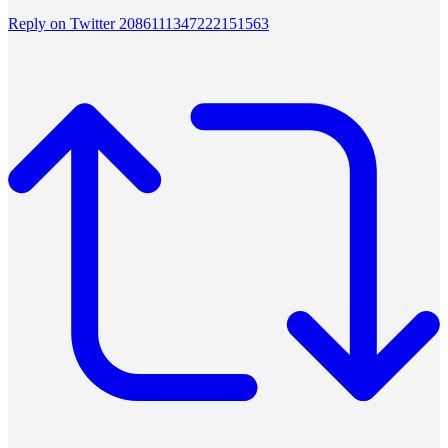
Reply on Twitter 2086111347222151563