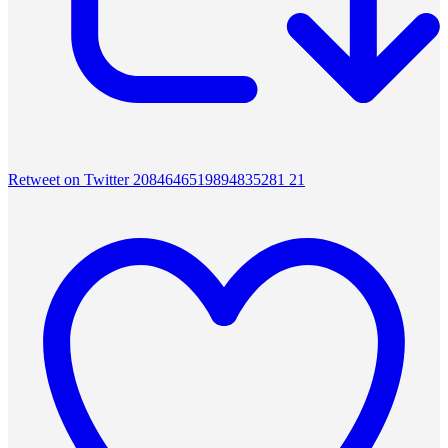
Retweet on Twitter 2084646519894835281
21