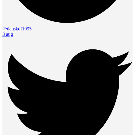
@danskdf1995
·
3 aug