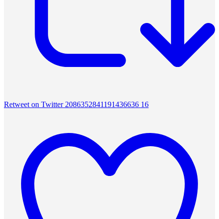
Retweet on Twitter 2086352841191436636
16