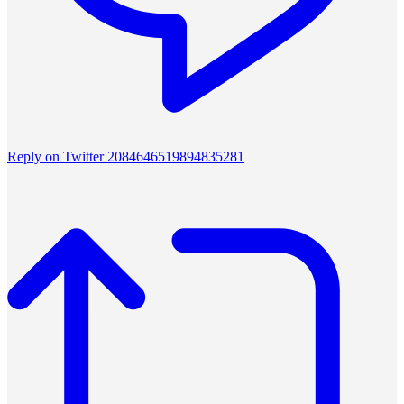
Reply on Twitter 2084646519894835281