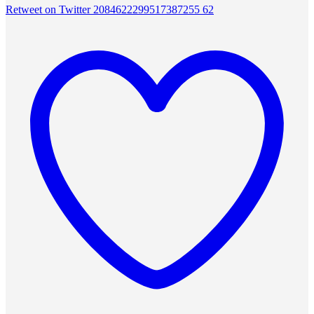
Retweet on Twitter 2084622299517387255
62