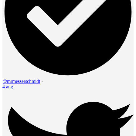
@mrmesserschmidt
·
4 aug