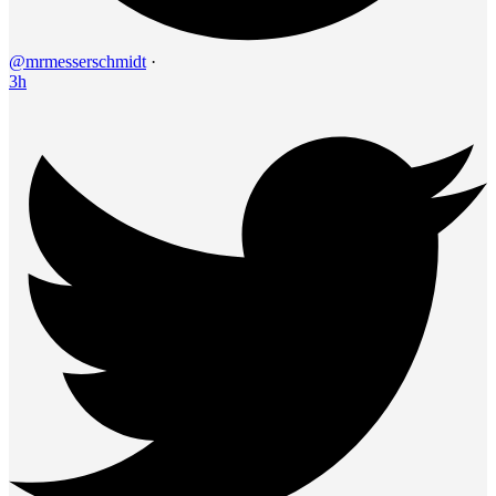
@mrmesserschmidt
·
3h