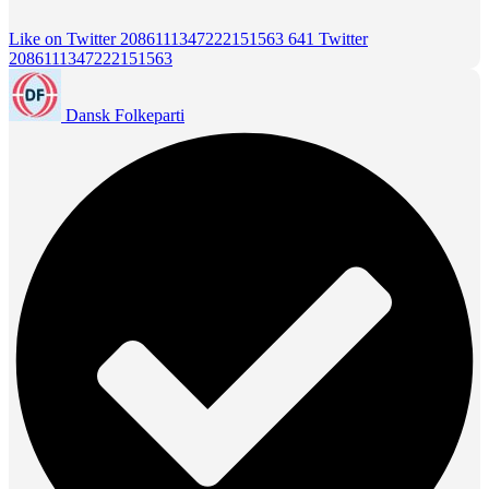
Like on Twitter 2086111347222151563
641
Twitter
2086111347222151563
Dansk Folkeparti