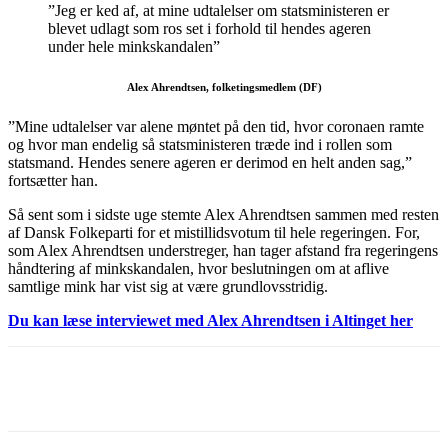
”Jeg er ked af, at mine udtalelser om statsministeren er
blevet udlagt som ros set i forhold til hendes ageren
under hele minkskandalen”
Alex Ahrendtsen, folketingsmedlem (DF)
”Mine udtalelser var alene møntet på den tid, hvor coronaen ramte
og hvor man endelig så statsministeren træde ind i rollen som
statsmand. Hendes senere ageren er derimod en helt anden sag,”
fortsætter han.
Så sent som i sidste uge stemte Alex Ahrendtsen sammen med resten
af Dansk Folkeparti for et mistillidsvotum til hele regeringen. For,
som Alex Ahrendtsen understreger, han tager afstand fra regeringens
håndtering af minkskandalen, hvor beslutningen om at aflive
samtlige mink har vist sig at være grundlovsstridig.
Du kan læse interviewet med Alex Ahrendtsen i Altinget her