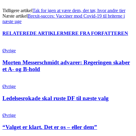
Tidligere artikel
Tak for igen at være dem, der tør, hvor andre tier
Næste artikel
Brexit-succes: Vacciner mod Covid-19 til briterne i
næste uge
RELATEREDE ARTIKLER
MERE FRA FORFATTEREN
Øvrige
Morten Messerschmidt advarer: Regeringen skaber
et A- og B-hold
Øvrige
Ledelsesrokade skal ruste DF til næste valg
Øvrige
“Valget er klart. Det er os – eller dem”