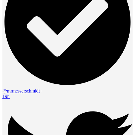
@mrmesserschmidt
·
19h