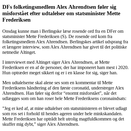
DFs folketingsmedlem Alex Ahrendtsen føler sig
misforstået efter udtalelser om statsminister Mette
Frederiksen
Onsdag kunne man i Berlingske læse rosende ord fra en DFer om
statsminister Mette Frederiksen (S). De rosende ord kom fra
folketingsmedlem Alex Ahrendtsen. Berlingskes artikel udsprang fra
et længere interview, som Alex Ahrendtsen har givet til det politiske
netmedie Altinget.
I interviewet med Altinget siger Alex Ahrendtsen, at Mette
Frederiksen er en af de personer, der har imponeret ham mest i 2020.
Hun optræder meget sikkert og er i en klasse for sig, siger han.
Men udtalelserne skal alene ses som en kommentar til Mette
Frederiksens håndtering af den første coronatid, understreger Alex
Ahrendtsen. Han føler sig derfor “enormt misforstået”, når det
udlægges som om han roser hele Mette Frederiksens coronaindsats:
”Jeg er ked af, at mine udtalelser om statsministeren er blevet udlagt
som ros set i forhold til hendes ageren under hele minkskandalen.
Mette Frederiksen har optrådt helt utrolig magtfuldkommen og det
skuffer mig dybt,” siger Alex Ahrendtsen.