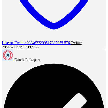
Like on Twitter 2084622299517387255
576
Twitter
2084622299517387255
Dansk Folkeparti