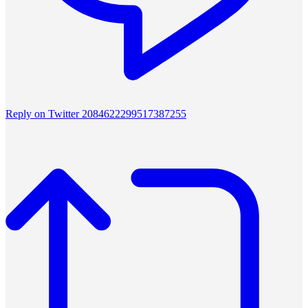
Reply on Twitter 2084622299517387255