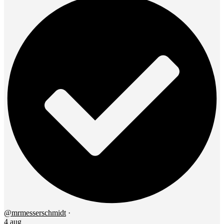
@mrmesserschmidt
·
4 aug