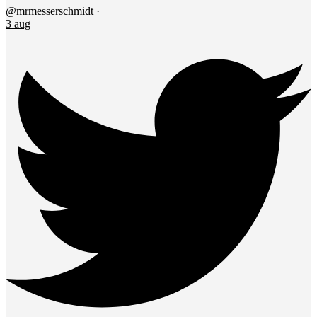
@mrmesserschmidt
·
3 aug