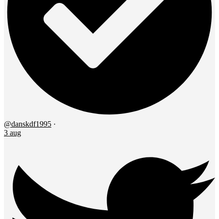
@danskdf1995
·
3 aug