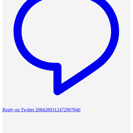
Reply on Twitter 2084289312472907846