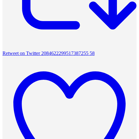
Retweet on Twitter 2084622299517387255
58