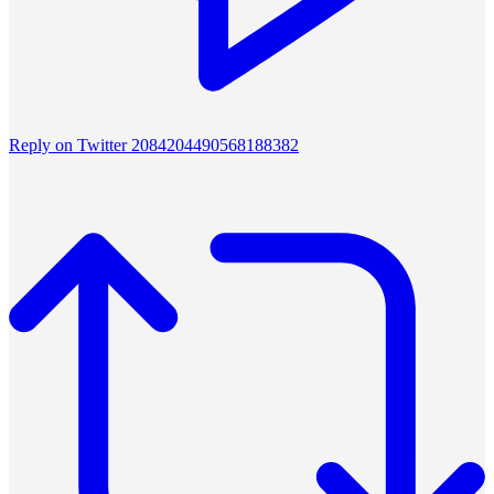
Reply on Twitter 2084204490568188382