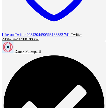
Like on Twitter 2084204490568188382
741
Twitter
2084204490568188382
Dansk Folkeparti