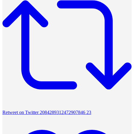
Retweet on Twitter 2084289312472907846
23