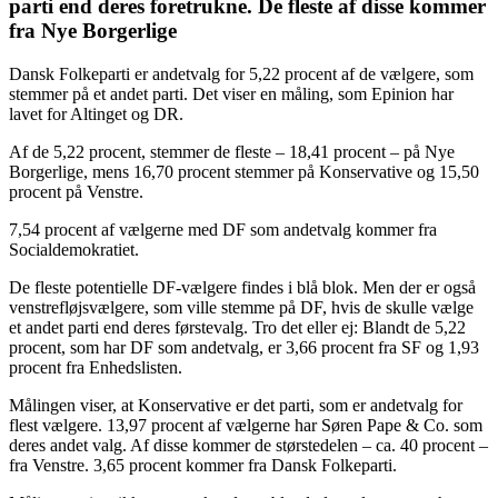
parti end deres foretrukne. De fleste af disse kommer
fra Nye Borgerlige
Dansk Folkeparti er andetvalg for 5,22 procent af de vælgere, som
stemmer på et andet parti. Det viser en måling, som Epinion har
lavet for Altinget og DR.
Af de 5,22 procent, stemmer de fleste – 18,41 procent – på Nye
Borgerlige, mens 16,70 procent stemmer på Konservative og 15,50
procent på Venstre.
7,54 procent af vælgerne med DF som andetvalg kommer fra
Socialdemokratiet.
De fleste potentielle DF-vælgere findes i blå blok. Men der er også
venstrefløjsvælgere, som ville stemme på DF, hvis de skulle vælge
et andet parti end deres førstevalg. Tro det eller ej: Blandt de 5,22
procent, som har DF som andetvalg, er 3,66 procent fra SF og 1,93
procent fra Enhedslisten.
Målingen viser, at Konservative er det parti, som er andetvalg for
flest vælgere. 13,97 procent af vælgerne har Søren Pape & Co. som
deres andet valg. Af disse kommer de størstedelen – ca. 40 procent –
fra Venstre. 3,65 procent kommer fra Dansk Folkeparti.