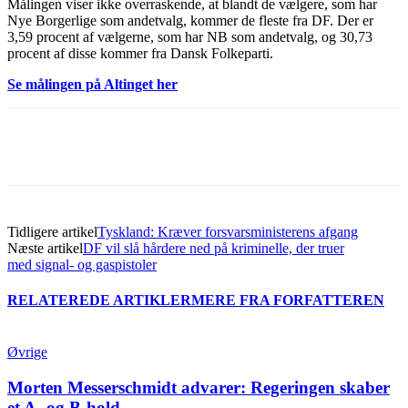
Målingen viser ikke overraskende, at blandt de vælgere, som har
Nye Borgerlige som andetvalg, kommer de fleste fra DF. Der er
3,59 procent af vælgerne, som har NB som andetvalg, og 30,73
procent af disse kommer fra Dansk Folkeparti.
Se målingen på Altinget her
Tidligere artikel
Tyskland: Kræver forsvarsministerens afgang
Næste artikel
DF vil slå hårdere ned på kriminelle, der truer
med signal- og gaspistoler
RELATEREDE ARTIKLER
MERE FRA FORFATTEREN
Øvrige
Morten Messerschmidt advarer: Regeringen skaber
et A- og B-hold