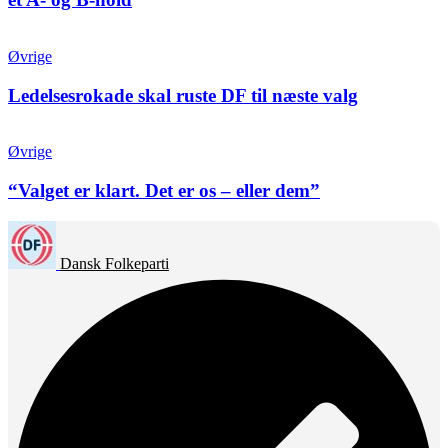
Øvrige
Ledelsesrokade skal ruste DF til næste valg
Øvrige
“Valget er klart. Det er os – eller dem”
Dansk Folkeparti