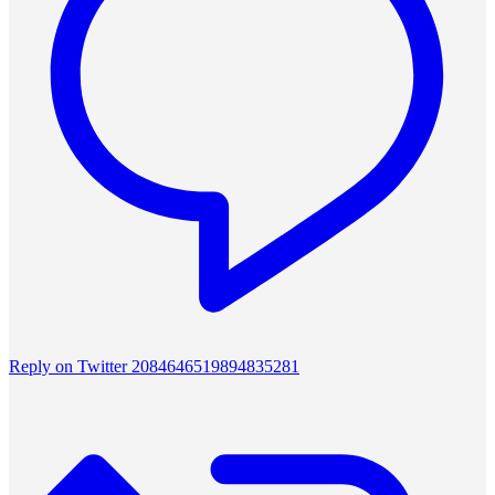
Reply on Twitter 2084646519894835281