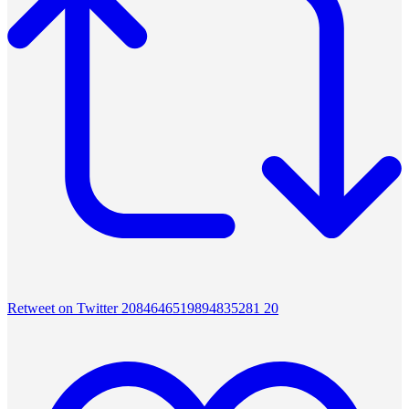
Retweet on Twitter 2084646519894835281
20