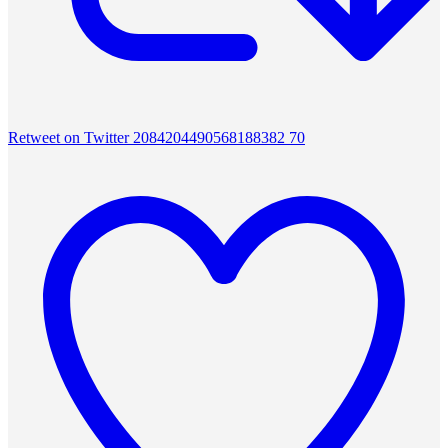
Retweet on Twitter 2084204490568188382
70