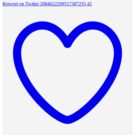
Retweet on Twitter 2084622299517387255
42