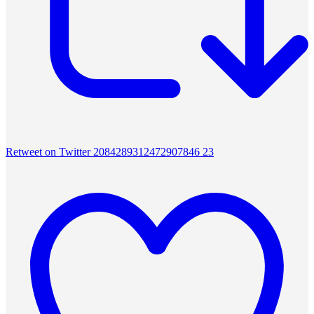
Retweet on Twitter 2084289312472907846
23