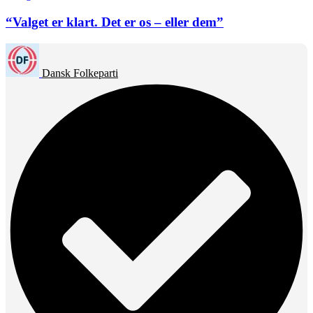
“Valget er klart. Det er os – eller dem”
Dansk Folkeparti