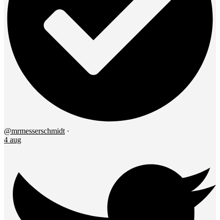
@mrmesserschmidt
·
4 aug