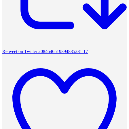
Retweet on Twitter 2084646519894835281
17