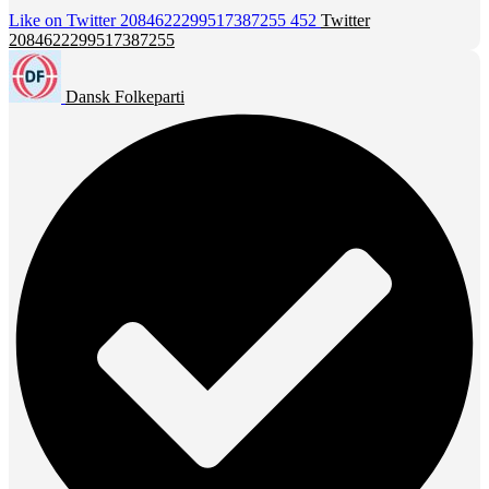
Like on Twitter 2084622299517387255
452
Twitter
2084622299517387255
Dansk Folkeparti