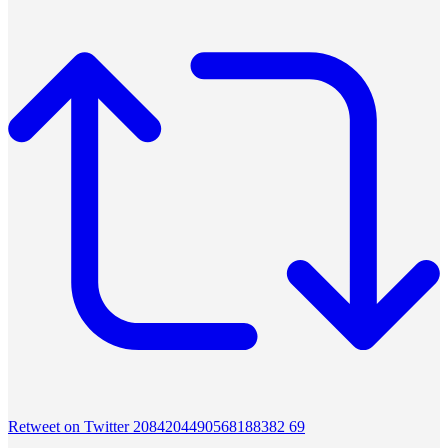
Retweet on Twitter 2084204490568188382
69