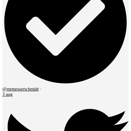
@mrmesserschmidt
·
3 aug