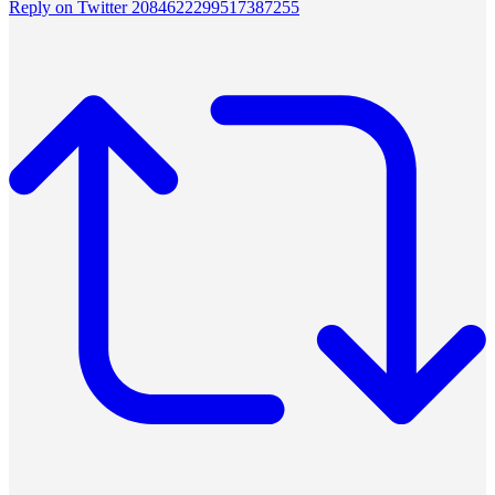
Reply on Twitter 2084622299517387255