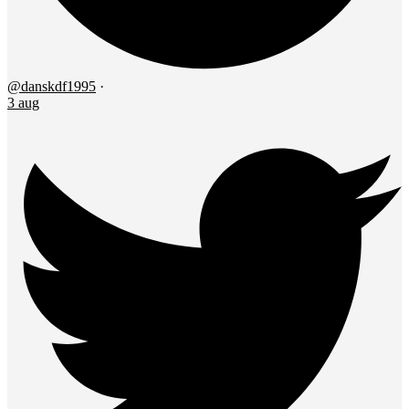
@danskdf1995
·
3 aug