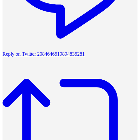
Reply on Twitter 2084646519894835281