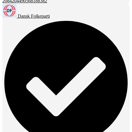
2084204490568188382
Dansk Folkeparti