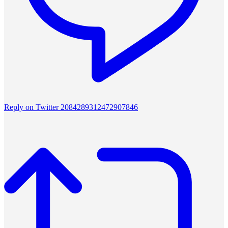
Reply on Twitter 2084289312472907846