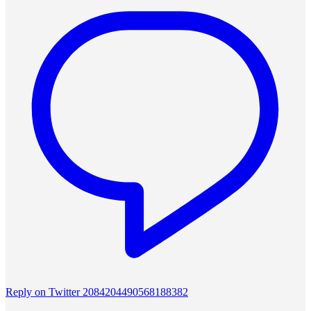
Reply on Twitter 2084204490568188382