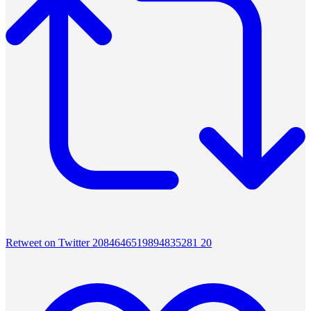
Retweet on Twitter 2084646519894835281
20