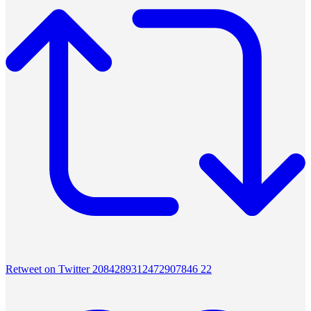
Retweet on Twitter 2084289312472907846
22