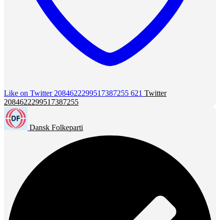
Like on Twitter 2084622299517387255
621
Twitter
2084622299517387255
Dansk Folkeparti