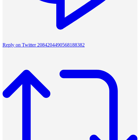
Reply on Twitter 2084204490568188382