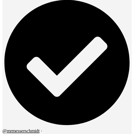
@mrmesserschmidt
·