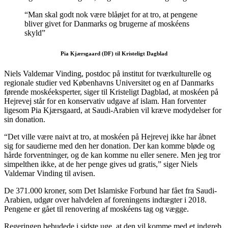
“Man skal godt nok være blåøjet for at tro, at pengene
bliver givet for Danmarks og brugerne af moskéens
skyld”
Pia Kjærsgaard (DF) til Kristeligt Dagblad
Niels Valdemar Vinding, postdoc på institut for tværkulturelle og
regionale studier ved Københavns Universitet og en af Danmarks
førende moskéeksperter, siger til Kristeligt Dagblad, at moskéen på
Hejrevej står for en konservativ udgave af islam. Han forventer
ligesom Pia Kjærsgaard, at Saudi-Arabien vil kræve modydelser for
sin donation.
“Det ville være naivt at tro, at moskéen på Hejrevej ikke har åbnet
sig for saudierne med den her donation. Der kan komme bløde og
hårde forventninger, og de kan komme nu eller senere. Men jeg tror
simpelthen ikke, at de her penge gives ud gratis,” siger Niels
Valdemar Vinding til avisen.
De 371.000 kroner, som Det Islamiske Forbund har fået fra Saudi-
Arabien, udgør over halvdelen af foreningens indtægter i 2018.
Pengene er gået til renovering af moskéens tag og vægge.
Regeringen bebudede i sidste uge, at den vil komme med et indgreb,