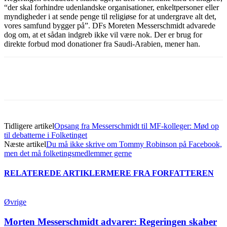
“der skal forhindre udenlandske organisationer, enkeltpersoner eller
myndigheder i at sende penge til religiøse for at undergrave alt det,
vores samfund bygger på”. DFs Moreten Messerschmidt advarede
dog om, at et sådan indgreb ikke vil være nok. Der er brug for
direkte forbud mod donationer fra Saudi-Arabien, mener han.
Tidligere artikel
Opsang fra Messerschmidt til MF-kolleger: Mød op
til debatterne i Folketinget
Næste artikel
Du må ikke skrive om Tommy Robinson på Facebook,
men det må folketingsmedlemmer gerne
RELATEREDE ARTIKLER
MERE FRA FORFATTEREN
Øvrige
Morten Messerschmidt advarer: Regeringen skaber