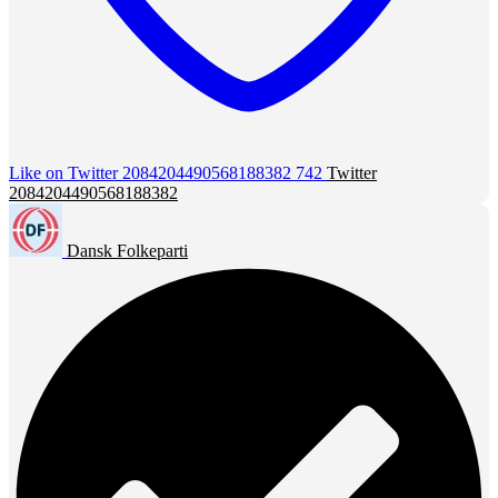
Like on Twitter 2084204490568188382
742
Twitter
2084204490568188382
Dansk Folkeparti