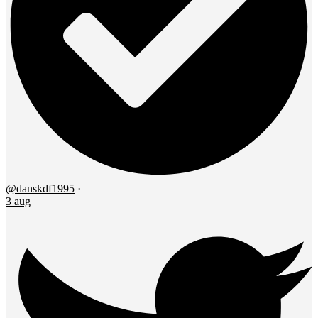
@danskdf1995
·
3 aug