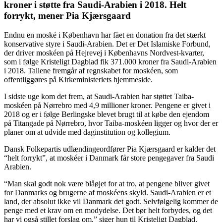
kroner i støtte fra Saudi-Arabien i 2018. Helt
forrykt, mener Pia Kjærsgaard
Endnu en moské i København har fået en donation fra det stærkt
konservative styre i Saudi-Arabien. Det er Det Islamiske Forbund,
der driver moskéen på Hejrevej i Københavns Nordvest-kvarter,
som i følge Kristeligt Dagblad fik 371.000 kroner fra Saudi-Arabien
i 2018. Tallene fremgår af regnskabet for moskéen, som
offentliggøres på Kirkeministeriets hjemmeside.
I sidste uge kom det frem, at Saudi-Arabien har støttet Taiba-
moskéen på Nørrebro med 4,9 millioner kroner. Pengene er givet i
2018 og er i følge Berlingske blevet brugt til at købe den ejendom
på Titangade på Nørrebro, hvor Taiba-moskéen ligger og hvor der er
planer om at udvide med daginstitution og kollegium.
Dansk Folkepartis udlændingeordfører Pia Kjærsgaard er kalder det
“helt forrykt”, at moskéer i Danmark får store pengegaver fra Saudi
Arabien.
“Man skal godt nok være blåøjet for at tro, at pengene bliver givet
for Danmarks og brugerne af moskéens skyld. Saudi-Arabien er et
land, der absolut ikke vil Danmark det godt. Selvfølgelig kommer de
penge med et krav om en modydelse. Det bør helt forbydes, og det
har vi også stillet forslag om,” siger hun til Kristeligt Dagblad.