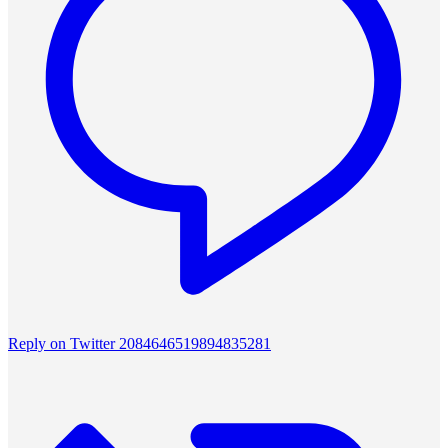
Reply on Twitter 2084646519894835281