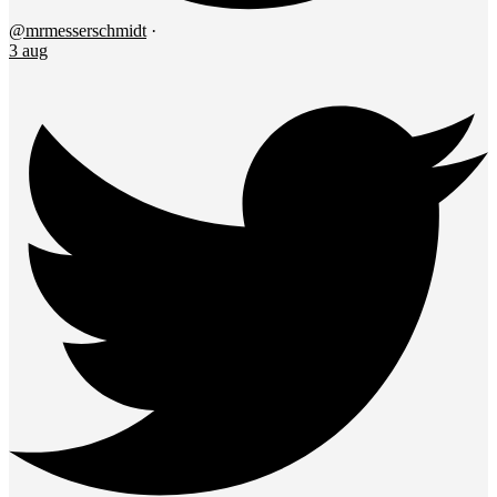
@mrmesserschmidt
·
3 aug