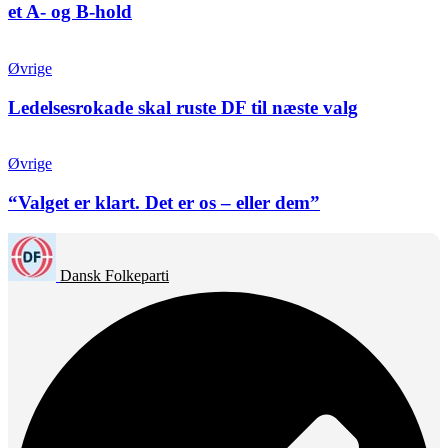
et A- og B-hold
Øvrige
Ledelsesrokade skal ruste DF til næste valg
Øvrige
“Valget er klart. Det er os – eller dem”
Dansk Folkeparti