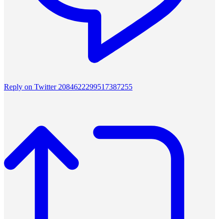
Reply on Twitter 2084622299517387255