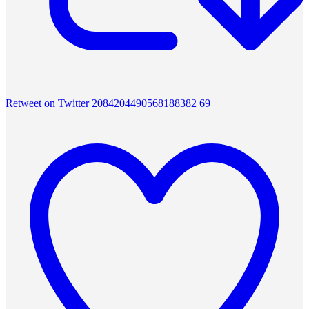
Retweet on Twitter 2084204490568188382
69