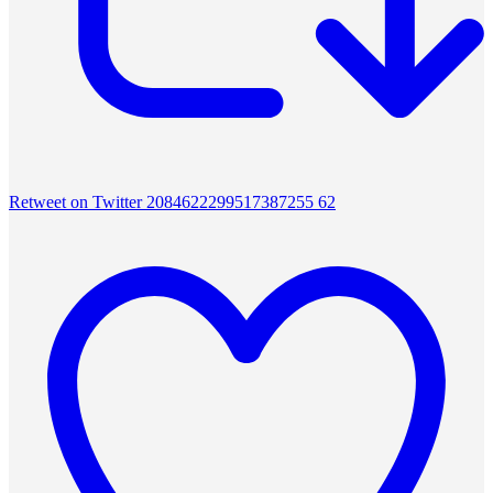
Retweet on Twitter 2084622299517387255
62