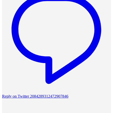
Reply on Twitter 2084289312472907846