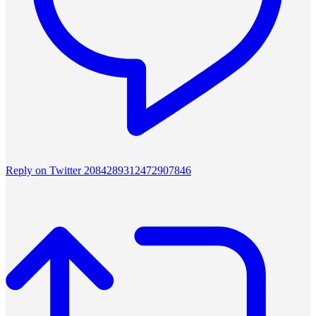
Reply on Twitter 2084289312472907846