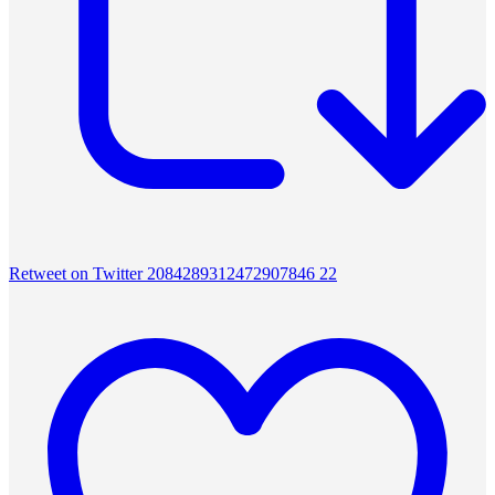
Retweet on Twitter 2084289312472907846
22