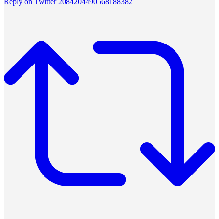
Reply on Twitter 2084204490568188382