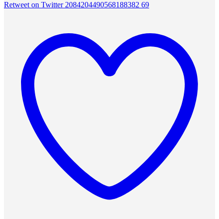
Retweet on Twitter 2084204490568188382
69