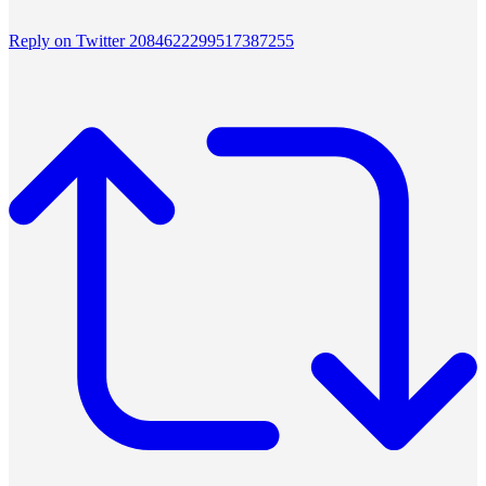
Reply on Twitter 2084622299517387255