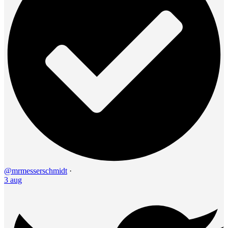
@mrmesserschmidt
·
3 aug