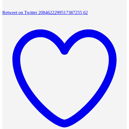
Retweet on Twitter 2084622299517387255
62