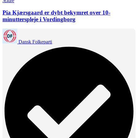
Ældre
Pia Kjærsgaard er dybt bekymret over 10-
minutterspleje i Vordingborg
Dansk Folkeparti