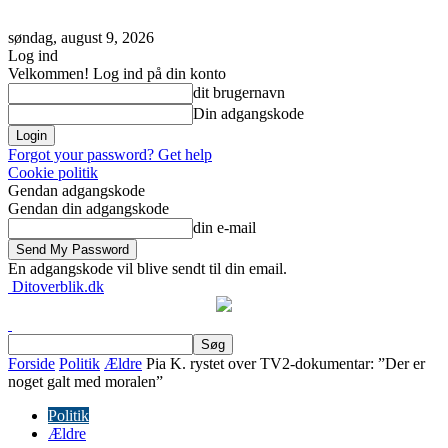
søndag, august 9, 2026
Log ind
Velkommen! Log ind på din konto
dit brugernavn
Din adgangskode
Forgot your password? Get help
Cookie politik
Gendan adgangskode
Gendan din adgangskode
din e-mail
En adgangskode vil blive sendt til din email.
Ditoverblik.dk
Forside
Politik
Ældre
Pia K. rystet over TV2-dokumentar: ”Der er
noget galt med moralen”
Politik
Ældre