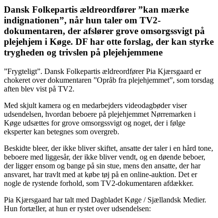
Dansk Folkepartis ældreordfører ”kan mærke
indignationen”, når hun taler om TV2-
dokumentaren, der afslører grove omsorgssvigt på
plejehjem i Køge. DF har otte forslag, der kan styrke
trygheden og trivslen på plejehjemmene
”Frygteligt”. Dansk Folkepartis ældreordfører Pia Kjærsgaard er
chokeret over dokumentaren ”Opråb fra plejehjemmet”, som torsdag
aften blev vist på TV2.
Med skjult kamera og en medarbejders videodagbøder viser
udsendelsen, hvordan beboere på plejehjemmet Nørremarken i
Køge udsættes for grove omsorgssvigt og noget, der i følge
eksperter kan betegnes som overgreb.
Beskidte bleer, der ikke bliver skiftet, ansatte der taler i en hård tone,
beboere med liggesår, der ikke bliver vendt, og en døende beboer,
der ligger ensom og bange på sin stue, mens den ansatte, der har
ansvaret, har travlt med at købe tøj på en online-auktion. Det er
nogle de rystende forhold, som TV2-dokumentaren afdækker.
Pia Kjærsgaard har talt med Dagbladet Køge / Sjællandsk Medier.
Hun fortæller, at hun er rystet over udsendelsen: