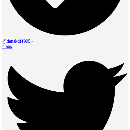
@danskdf1995
·
4 aug