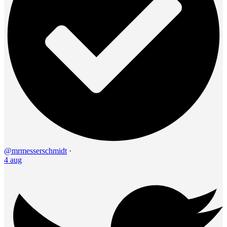
@mrmesserschmidt
·
4 aug