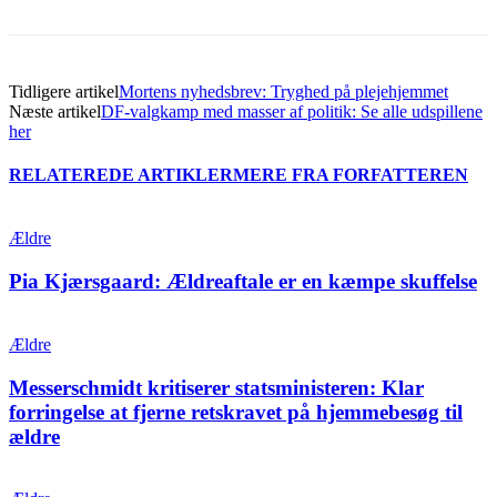
Tidligere artikel
Mortens nyhedsbrev: Tryghed på plejehjemmet
Næste artikel
DF-valgkamp med masser af politik: Se alle udspillene
her
RELATEREDE ARTIKLER
MERE FRA FORFATTEREN
Ældre
Pia Kjærsgaard: Ældreaftale er en kæmpe skuffelse
Ældre
Messerschmidt kritiserer statsministeren: Klar
forringelse at fjerne retskravet på hjemmebesøg til
ældre