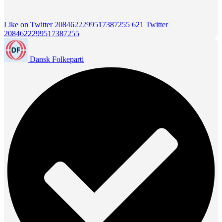
Like on Twitter 2084622299517387255
621
Twitter
2084622299517387255
Dansk Folkeparti