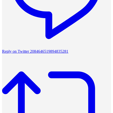
Reply on Twitter 2084646519894835281