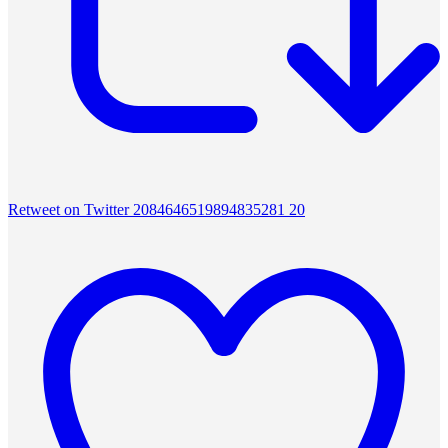
Retweet on Twitter 2084646519894835281
20