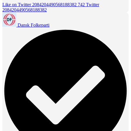
Like on Twitter 2084204490568188382
742
Twitter
2084204490568188382
Dansk Folkeparti