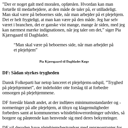
”Der er noget galt med moralen, opførslen. Hvordan kan man
fortælle til medarbejdere, at den måde de taler på, er utilladeligt.
Man skal være på beboernes side, når man arbejder på et plejehjem.
Det er helt frygteligt, at man kan være på den måde. Jeg har selv
været i branchen, det er ganske vist mange, mange år siden, med jeg
kan nærmest mærke indignationen, når jeg taler om det,” siger Pia
Kjærsgaard til Dagbladet.
“Man skal være på beboernes side, når man arbejder på
et plejehjem”
Pia Kjærsgaard til Dagbladet Køge
DF: Sådan styrkes trygheden
Dansk Folkeparti har netop lanceret et plejehjems-udspil, ”Tryghed
på plejehjemmet”, der indeholder otte forslag til at forbedre
omsorgen på plejehjemmene.
DF foreslår blandt andet, at der indføres minimumsstandarder og -
normeringer på alle plejehjem, at tilsyn og klagemuligheder
forbedres samt at kommunernes whistleblowerordninger udvides, så
borgere og pårørende kan henvende sig med deres bekymringer.
DF vil desuden have plejehjemsbestyrelser med repræsentanter for