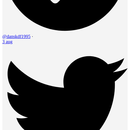
@danskdf1995
·
3 aug