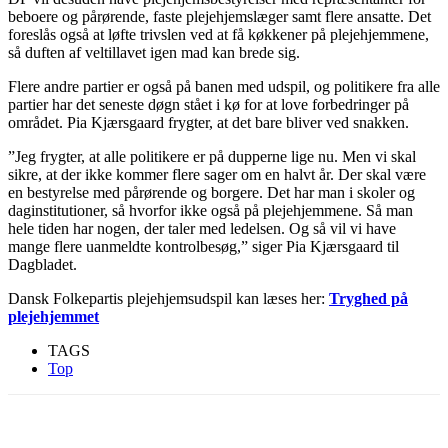
beboere og pårørende, faste plejehjemslæger samt flere ansatte. Det
foreslås også at løfte trivslen ved at få køkkener på plejehjemmene,
så duften af veltillavet igen mad kan brede sig.
Flere andre partier er også på banen med udspil, og politikere fra alle
partier har det seneste døgn stået i kø for at love forbedringer på
området. Pia Kjærsgaard frygter, at det bare bliver ved snakken.
”Jeg frygter, at alle politikere er på dupperne lige nu. Men vi skal
sikre, at der ikke kommer flere sager om en halvt år. Der skal være
en bestyrelse med pårørende og borgere. Det har man i skoler og
daginstitutioner, så hvorfor ikke også på plejehjemmene. Så man
hele tiden har nogen, der taler med ledelsen. Og så vil vi have
mange flere uanmeldte kontrolbesøg,” siger Pia Kjærsgaard til
Dagbladet.
Dansk Folkepartis plejehjemsudspil kan læses her:
Tryghed på
plejehjemmet
TAGS
Top