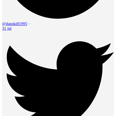
@danskdf1995
·
31 jul