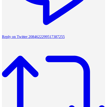
Reply on Twitter 2084622299517387255