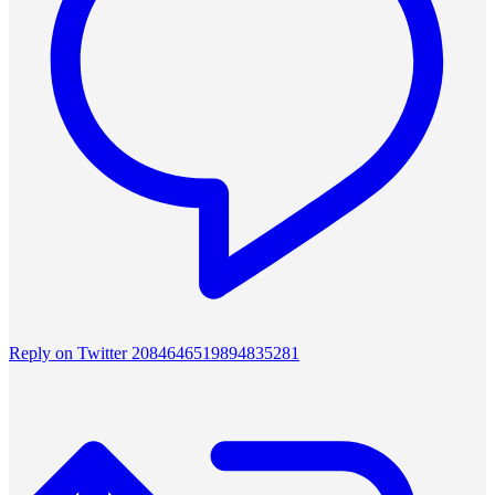
Reply on Twitter 2084646519894835281