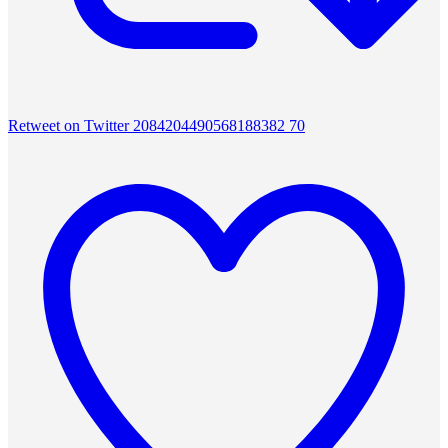
Retweet on Twitter 2084204490568188382
70