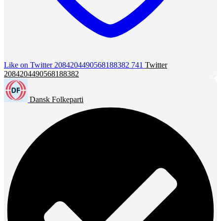
Like on Twitter 2084204490568188382
741
Twitter
2084204490568188382
Dansk Folkeparti