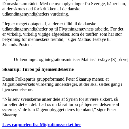
Damaskus-området. Med de nye oplysninger fra Sverige, håber han,
at der skrues ned for kritikken af de danske
udlændingemyndigheders vurdering.
”Jeg er meget optaget af, at der er tillid til de danske
udlændingemyndigheder og til Flygtningenævnets arbejde. For det
er virkelig, virkelig vigtige afgørelser, som de træffer, som har stor
betydning for menneskers fremtid,” siger Mattias Tesfaye til
Jyllands-Posten.
Udlændinge- og integrationsminister Mattias Tesfaye (S) på vej
Skaarup: Turbo på hjemsendelserne
Dansk Folkepartis gruppeformand Peter Skaarup mener, at
Migrationsverkets vurdering understreger, at der skal sættes gang i
hjemsendelserne.
”Når selv svenskerne anser dele af Syrien for at være sikkert, så
fortæller det en del. Lad os nu få sat turbo på hjemsendelserne af
syrerne, så de kan få genopbygget deres hjemland,” siger Peter
Skaarup.
Læs rapporten fra Migrationsverket her