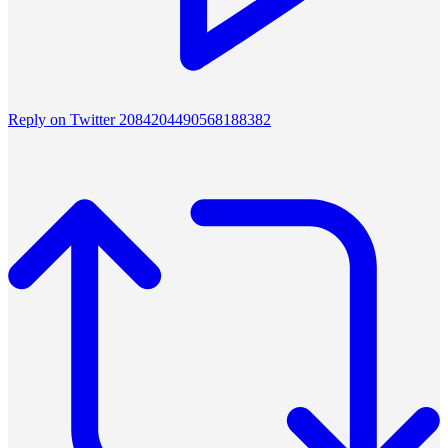
Reply on Twitter 2084204490568188382