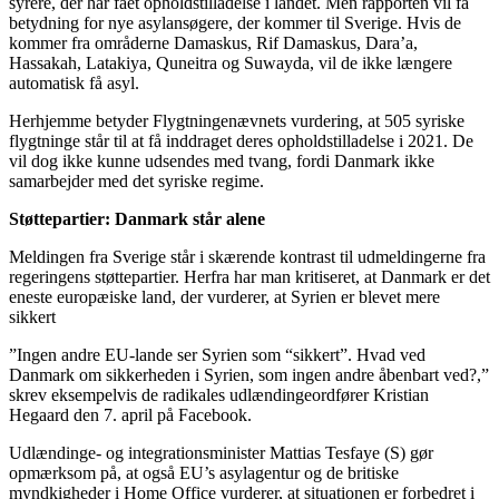
syrere, der har fået opholdstilladelse i landet. Men rapporten vil få
betydning for nye asylansøgere, der kommer til Sverige. Hvis de
kommer fra områderne Damaskus, Rif Damaskus, Dara’a,
Hassakah, Latakiya, Quneitra og Suwayda, vil de ikke længere
automatisk få asyl.
Herhjemme betyder Flygtningenævnets vurdering, at 505 syriske
flygtninge står til at få inddraget deres opholdstilladelse i 2021. De
vil dog ikke kunne udsendes med tvang, fordi Danmark ikke
samarbejder med det syriske regime.
Støttepartier: Danmark står alene
Meldingen fra Sverige står i skærende kontrast til udmeldingerne fra
regeringens støttepartier. Herfra har man kritiseret, at Danmark er det
eneste europæiske land, der vurderer, at Syrien er blevet mere
sikkert
”Ingen andre EU-lande ser Syrien som “sikkert”. Hvad ved
Danmark om sikkerheden i Syrien, som ingen andre åbenbart ved?,”
skrev eksempelvis de radikales udlændingeordfører Kristian
Hegaard den 7. april på Facebook.
Udlændinge- og integrationsminister Mattias Tesfaye (S) gør
opmærksom på, at også EU’s asylagentur og de britiske
myndkigheder i Home Office vurderer, at situationen er forbedret i