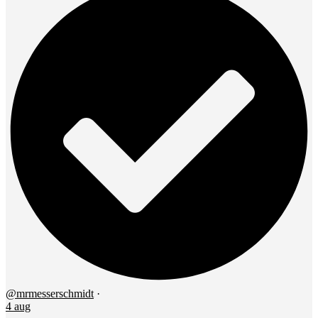
@mrmesserschmidt
·
4 aug