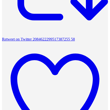
Retweet on Twitter 2084622299517387255
58