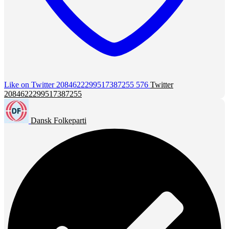
Like on Twitter 2084622299517387255
576
Twitter
2084622299517387255
Dansk Folkeparti