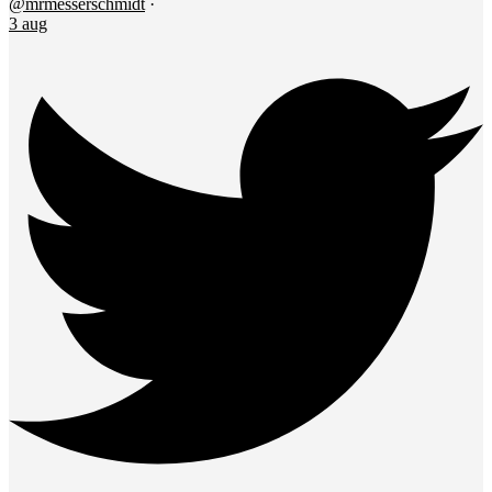
@mrmesserschmidt
·
3 aug