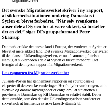
Migrationsverket
Det svenske Migrationsverket skriver i ny rapport,
at sikkerhedssituationen omkring Damaskus i
Syrien er blevet forbedret. ”Når selv svenskerne
anser dele af Syrien for at være sikkert, så fortæller
det en del,” siger DFs gruppeformand Peter
Skaarup
Danmark er ikke det eneste land i Europa, der vurderer, at Syrien er
blevet et mere sikkert land. Det svenske Migrationsverket, der svarer
til den danske Udlændingestyrelsen, er nu af samme opfattelse:
Nemlig at sikkerheden i dele af Syrien er blevet forbedret. Det
fremgår af den nyeste rapport fra Migrationsverkent.
Læs rapporten fra Migrationsverket her
Jyllands-Posten har gennemlæst rapporten og spurgt danske
eksperter til de svenske vurderinger. Her fra lyder vurderingen, at de
svenske og danske myndigheder er enige om,. at situationen i
provinserne Damaskus og Rif Damaskus er relativt stabil. Det er
dette område, som den danske Udlændingestyrelsen vurderer er
sikkert nok at hjemsende syriske krigsflygtninge til.