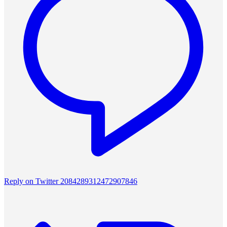
Reply on Twitter 2084289312472907846