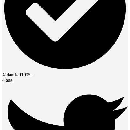
@danskdf1995
·
4 aug