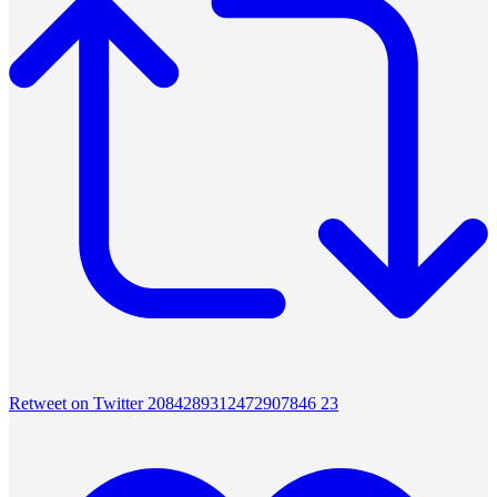
Retweet on Twitter 2084289312472907846
23