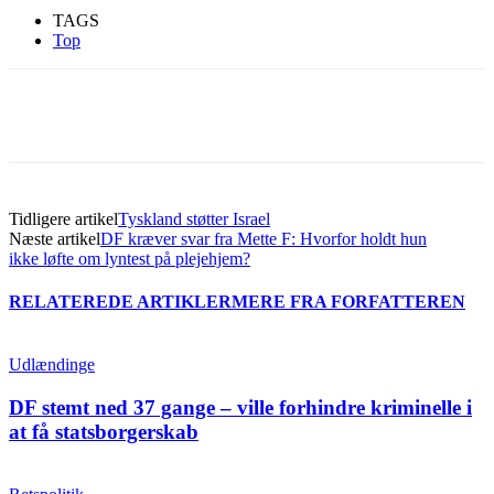
TAGS
Top
Tidligere artikel
Tyskland støtter Israel
Næste artikel
DF kræver svar fra Mette F: Hvorfor holdt hun
ikke løfte om lyntest på plejehjem?
RELATEREDE ARTIKLER
MERE FRA FORFATTEREN
Udlændinge
DF stemt ned 37 gange – ville forhindre kriminelle i
at få statsborgerskab