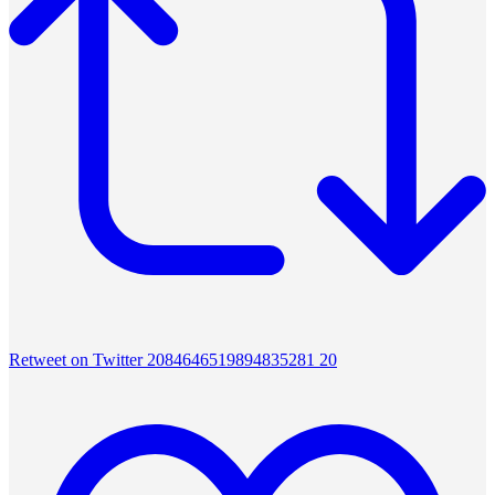
Retweet on Twitter 2084646519894835281
20