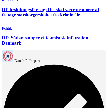
Retspolitik
DF-beslutningsforslag: Det skal være nemmere at
fratage statsborgerskabet fra kriminelle
Politik
DF: Sådan stopper vi islamistisk infiltration i
Danmark
Dansk Folkeparti