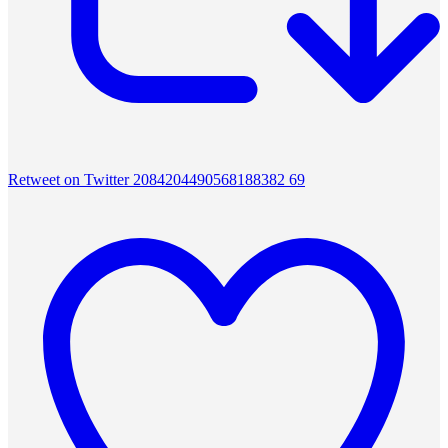
Retweet on Twitter 2084204490568188382
69