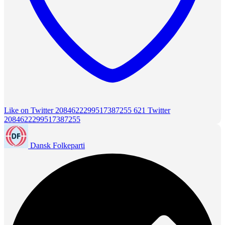
Like on Twitter 2084622299517387255
621
Twitter
2084622299517387255
Dansk Folkeparti