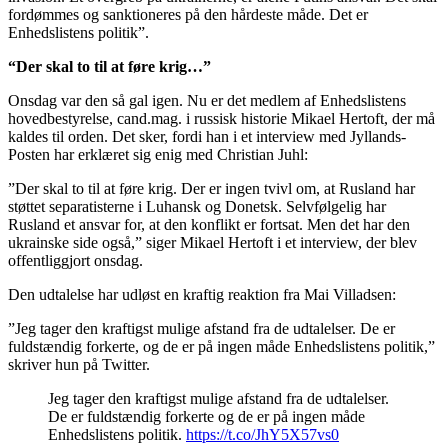
fordømmes og sanktioneres på den hårdeste måde. Det er
Enhedslistens politik”.
“Der skal to til at føre krig…”
Onsdag var den så gal igen. Nu er det medlem af Enhedslistens
hovedbestyrelse, cand.mag. i russisk historie Mikael Hertoft, der må
kaldes til orden. Det sker, fordi han i et interview med Jyllands-
Posten har erklæret sig enig med Christian Juhl:
”Der skal to til at føre krig. Der er ingen tvivl om, at Rusland har
støttet separatisterne i Luhansk og Donetsk. Selvfølgelig har
Rusland et ansvar for, at den konflikt er fortsat. Men det har den
ukrainske side også,” siger Mikael Hertoft i et interview, der blev
offentliggjort onsdag.
Den udtalelse har udløst en kraftig reaktion fra Mai Villadsen:
”Jeg tager den kraftigst mulige afstand fra de udtalelser. De er
fuldstændig forkerte, og de er på ingen måde Enhedslistens politik,”
skriver hun på Twitter.
Jeg tager den kraftigst mulige afstand fra de udtalelser.
De er fuldstændig forkerte og de er på ingen måde
Enhedslistens politik.
https://t.co/JhY5X57vs0