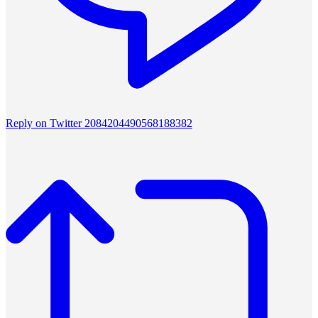
Reply on Twitter 2084204490568188382