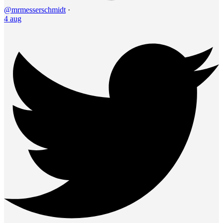
@mrmesserschmidt
·
4 aug