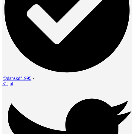
@danskdf1995
·
31 jul