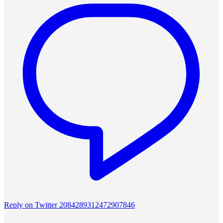
Reply on Twitter 2084289312472907846