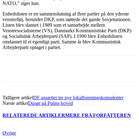
NATO,” siger han.
Enhedslisten er en sammenslutning af flere partier på den yderste
venstrefløj, herunder DKP, som støttede det gamle Sovjetunionen.
Listen blev dannet i 1989 som et samarbejde mellem
Venstresocialisterne (VS), Danmarks Kommunistiske Parti (DKP)
og Socialistisk Arbejderparti (SAP). I 1990 blev Enhedslisten
omdannet til et egentligt parti. Samme år blev Kommunistisk
Arbejderparti optaget i partiet.
Tidligere artikel
DF ansætter tre nye lokalforeningskonsulenter
Næste artikel
Dusør på Putins hoved
RELATEREDE ARTIKLER
MERE FRA FORFATTEREN
Øvrige