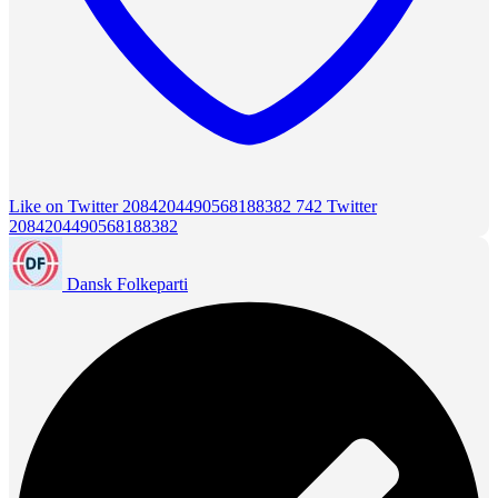
Like on Twitter 2084204490568188382
742
Twitter
2084204490568188382
Dansk Folkeparti