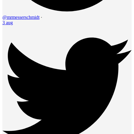
@mrmesserschmidt
·
3 aug