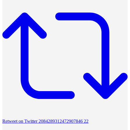
Retweet on Twitter 2084289312472907846
22