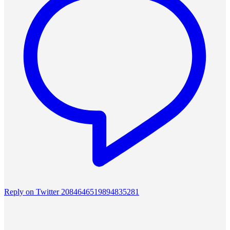
Reply on Twitter 2084646519894835281