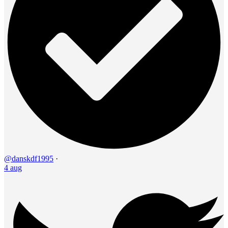
@danskdf1995
·
4 aug