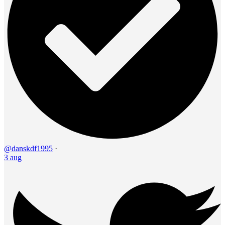
@danskdf1995
·
3 aug