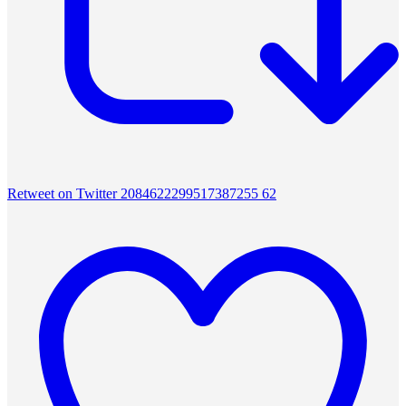
Retweet on Twitter 2084622299517387255
62