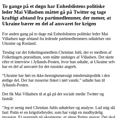
To gange på et døgn har Enhedslistens politiske
leder Mai Villadsen måttet gå på Twitter og tage
kraftigt afstand fra partimedlemmer, der mener, at
Ukraine bærer en del af ansvaret for krigen
For anden gang på to dage må Enhedslistens politiske leder Mai
Villadsen tage afstand fra ledende partimedlemmers udtalelser om
Ukraine og Rusland.
Tirsdag var det folketingsmedlem Christian Juhl, der er medlem af
Folketingets præsidium, som måtte undsiges af Villadsen. Det skete
efter et interview i Jyllands-Posten, hvor han udtalte, at Ukraine selv
har en del af ansvaret for det russiske angreb.
“Ukraine har ført en ikke-hensigtsmæssigt mindretalspolitik i den
østlige del. Der har russerne fisket i rørt vande,” udtalte han til
Jyllands-Posten.
Det fik Mai Villadsen til at gå på det sociale medie Twitter og
fastslå:
“Jeg er uenig med Christian Juhls udtalelser og analyse. Lad mig slå
fast: Putin er en krigsforbryder, som har valgt en modbydelig
invasion. Et overgreb på ukrainerne, er alene Putins ansvar. Det skal