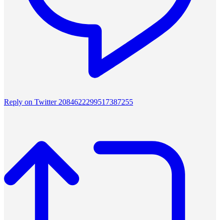
Reply on Twitter 2084622299517387255