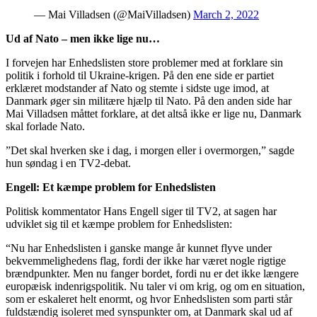
— Mai Villadsen (@MaiVilladsen)
March 2, 2022
Ud af Nato – men ikke lige nu…
I forvejen har Enhedslisten store problemer med at forklare sin
politik i forhold til Ukraine-krigen. På den ene side er partiet
erklæret modstander af Nato og stemte i sidste uge imod, at
Danmark øger sin militære hjælp til Nato. På den anden side har
Mai Villadsen måttet forklare, at det altså ikke er lige nu, Danmark
skal forlade Nato.
”Det skal hverken ske i dag, i morgen eller i overmorgen,” sagde
hun søndag i en TV2-debat.
Engell: Et kæmpe problem for Enhedslisten
Politisk kommentator Hans Engell siger til TV2, at sagen har
udviklet sig til et kæmpe problem for Enhedslisten:
“Nu har Enhedslisten i ganske mange år kunnet flyve under
bekvemmelighedens flag, fordi der ikke har været nogle rigtige
brændpunkter. Men nu fanger bordet, fordi nu er det ikke længere
europæisk indenrigspolitik. Nu taler vi om krig, og om en situation,
som er eskaleret helt enormt, og hvor Enhedslisten som parti står
fuldstændig isoleret med synspunkter om, at Danmark skal ud af