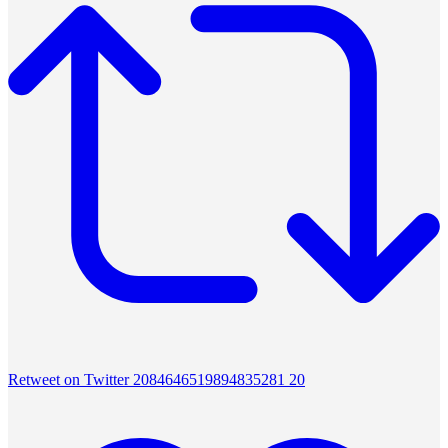
Retweet on Twitter 2084646519894835281
20