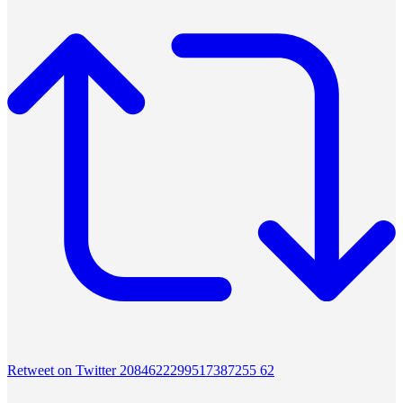
Retweet on Twitter 2084622299517387255
62