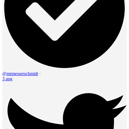
@mrmesserschmidt
·
3 aug