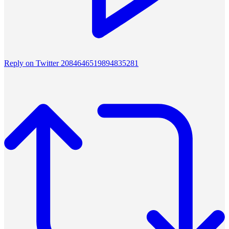
Reply on Twitter 2084646519894835281