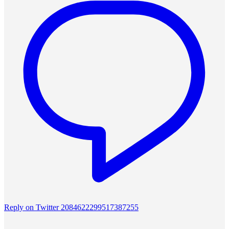
Reply on Twitter 2084622299517387255