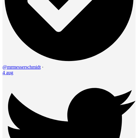
@mrmesserschmidt
·
4 aug