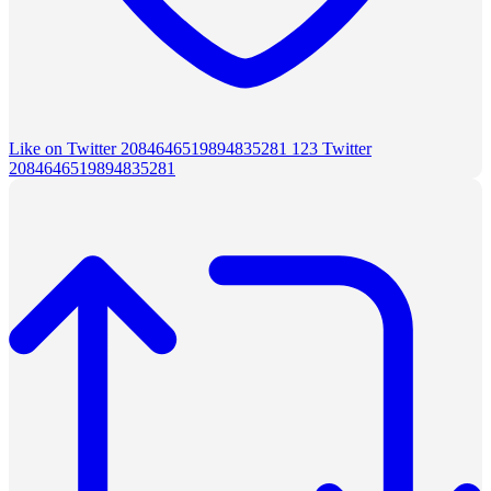
Like on Twitter 2084646519894835281
123
Twitter
2084646519894835281