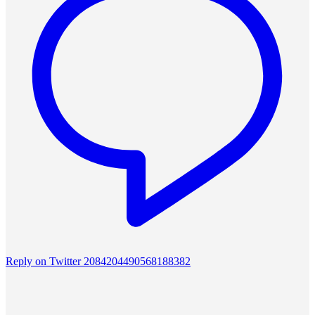
Reply on Twitter 2084204490568188382