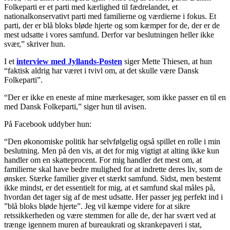
Folkeparti er et parti med kærlighed til fædrelandet, et
nationalkonservativt parti med familierne og værdierne i fokus. Et
parti, der er blå bloks bløde hjerte og som kæmper for de, der er de
mest udsatte i vores samfund. Derfor var beslutningen heller ikke
svær,” skriver hun.
I et
interview med Jyllands-Posten
siger Mette Thiesen, at hun
“faktisk aldrig har været i tvivl om, at det skulle være Dansk
Folkeparti”.
“Der er ikke en eneste af mine mærkesager, som ikke passer en til en
med Dansk Folkeparti,” siger hun til avisen.
På Facebook uddyber hun:
“Den økonomiske politik har selvfølgelig også spillet en rolle i min
beslutning. Men på den vis, at det for mig vigtigt at alting ikke kun
handler om en skatteprocent. For mig handler det mest om, at
familierne skal have bedre mulighed for at indrette deres liv, som de
ønsker. Stærke familier giver et stærkt samfund. Sidst, men bestemt
ikke mindst, er det essentielt for mig, at et samfund skal måles på,
hvordan det tager sig af de mest udsatte. Her passer jeg perfekt ind i
”blå bloks bløde hjerte”. Jeg vil kæmpe videre for at sikre
retssikkerheden og være stemmen for alle de, der har svært ved at
trænge igennem muren af bureaukrati og skrankepaveri i stat,