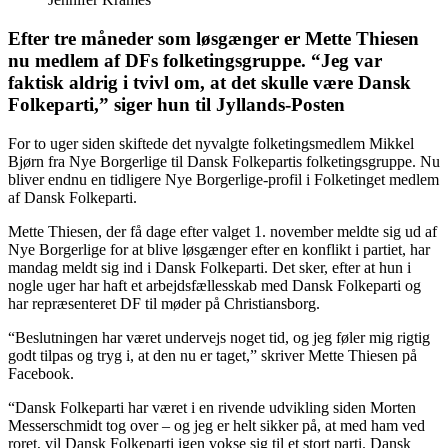
Efter tre måneder som løsgænger er Mette Thiesen
nu medlem af DFs folketingsgruppe. “Jeg var
faktisk aldrig i tvivl om, at det skulle være Dansk
Folkeparti,” siger hun til Jyllands-Posten
For to uger siden skiftede det nyvalgte folketingsmedlem Mikkel
Bjørn fra Nye Borgerlige til Dansk Folkepartis folketingsgruppe. Nu
bliver endnu en tidligere Nye Borgerlige-profil i Folketinget medlem
af Dansk Folkeparti.
Mette Thiesen, der få dage efter valget 1. november meldte sig ud af
Nye Borgerlige for at blive løsgænger efter en konflikt i partiet, har
mandag meldt sig ind i Dansk Folkeparti. Det sker, efter at hun i
nogle uger har haft et arbejdsfællesskab med Dansk Folkeparti og
har repræsenteret DF til møder på Christiansborg.
“Beslutningen har været undervejs noget tid, og jeg føler mig rigtig
godt tilpas og tryg i, at den nu er taget,” skriver Mette Thiesen på
Facebook.
“Dansk Folkeparti har været i en rivende udvikling siden Morten
Messerschmidt tog over – og jeg er helt sikker på, at med ham ved
roret, vil Dansk Folkeparti igen vokse sig til et stort parti. Dansk