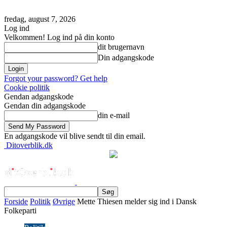
fredag, august 7, 2026
Log ind
Velkommen! Log ind på din konto
dit brugernavn
Din adgangskode
Forgot your password? Get help
Cookie politik
Gendan adgangskode
Gendan din adgangskode
din e-mail
En adgangskode vil blive sendt til din email.
Ditoverblik.dk
Forside
Politik
Øvrige
Mette Thiesen melder sig ind i Dansk
Folkeparti