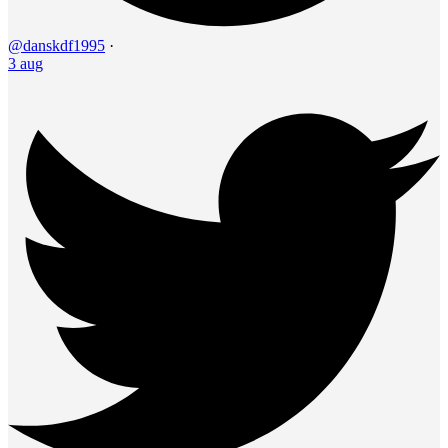
@danskdf1995
·
3 aug