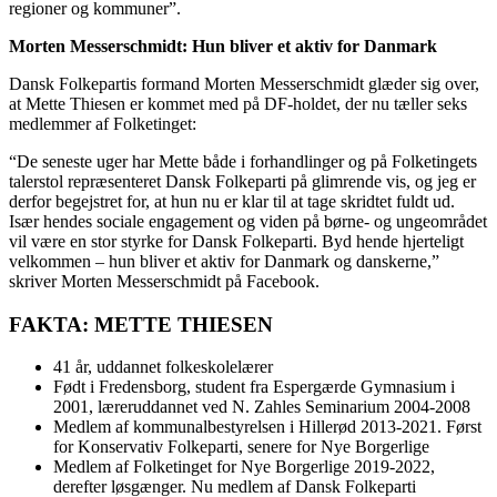
regioner og kommuner”.
Morten Messerschmidt: Hun bliver et aktiv for Danmark
Dansk Folkepartis formand Morten Messerschmidt glæder sig over,
at Mette Thiesen er kommet med på DF-holdet, der nu tæller seks
medlemmer af Folketinget:
“De seneste uger har Mette både i forhandlinger og på Folketingets
talerstol repræsenteret Dansk Folkeparti på glimrende vis, og jeg er
derfor begejstret for, at hun nu er klar til at tage skridtet fuldt ud.
Især hendes sociale engagement og viden på børne- og ungeområdet
vil være en stor styrke for Dansk Folkeparti. Byd hende hjerteligt
velkommen – hun bliver et aktiv for Danmark og danskerne,”
skriver Morten Messerschmidt på Facebook.
FAKTA: METTE THIESEN
41 år, uddannet folkeskolelærer
Født i Fredensborg, student fra Espergærde Gymnasium i
2001, læreruddannet ved N. Zahles Seminarium 2004-2008
Medlem af kommunalbestyrelsen i Hillerød 2013-2021. Først
for Konservativ Folkeparti, senere for Nye Borgerlige
Medlem af Folketinget for Nye Borgerlige 2019-2022,
derefter løsgænger. Nu medlem af Dansk Folkeparti