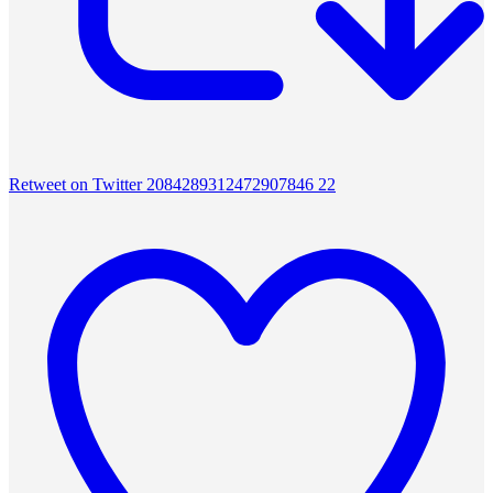
Retweet on Twitter 2084289312472907846
22