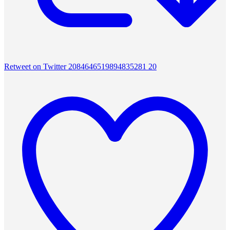
Retweet on Twitter 2084646519894835281
20