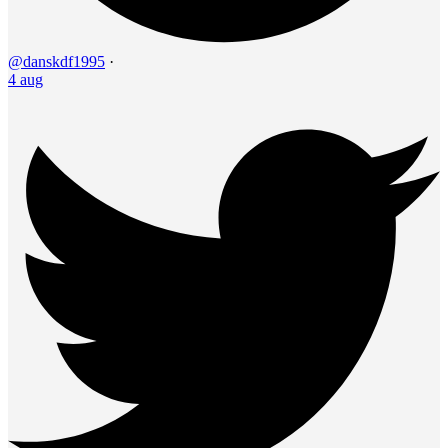
@danskdf1995
·
4 aug