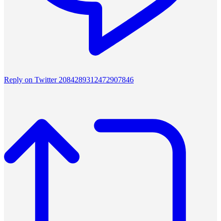
Reply on Twitter 2084289312472907846