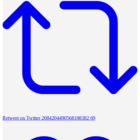
Retweet on Twitter 2084204490568188382
69