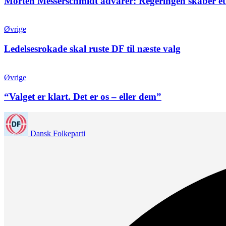
Morten Messerschmidt advarer: Regeringen skaber et
Øvrige
Ledelsesrokade skal ruste DF til næste valg
Øvrige
“Valget er klart. Det er os – eller dem”
Dansk Folkeparti