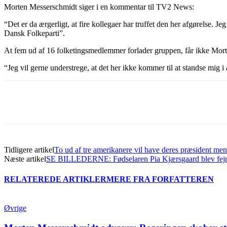
Morten Messerschmidt siger i en kommentar til TV2 News:
“Det er da ærgerligt, at fire kollegaer har truffet den her afgørelse. Jeg
Dansk Folkeparti”.
At fem ud af 16 folketingsmedlemmer forlader gruppen, får ikke Morten
“Jeg vil gerne understrege, at det her ikke kommer til at standse mig i 
Del
Tidligere artikel
To ud af tre amerikanere vil have deres præsident ment
Næste artikel
SE BILLEDERNE: Fødselaren Pia Kjærsgaard blev fejre
RELATEREDE ARTIKLER
MERE FRA FORFATTEREN
Øvrige