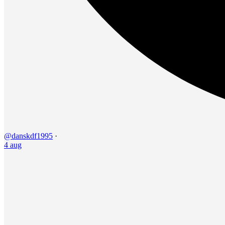
@danskdf1995
·
4 aug