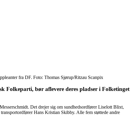
suppleanter fra DF. Foto: Thomas Sjørup/Ritzau Scanpix
k Folkeparti,
bør aflevere deres pladser i Folketinget
esserschmidt. Det drejer sig om sundhedsordfører Liselott Blixt,
transportordfører Hans Kristian Skibby. Alle fem støttede andre