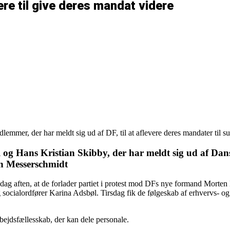
e til give deres mandat videre
mmer, der har meldt sig ud af DF, til at aflevere deres mandater til 
l og Hans Kristian Skibby, der har meldt sig ud af
Dans
en Messerschmidt
g aften, at de forlader partiet i protest mod DFs nye formand Morten M
socialordfører Karina Adsbøl. Tirsdag fik de følgeskab af erhvervs- og 
bejdsfællesskab, der kan dele personale.