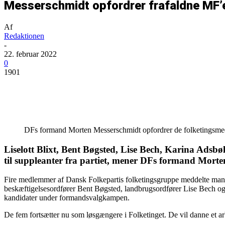
Messerschmidt opfordrer frafaldne MF’er
Af
Redaktionen
-
22. februar 2022
0
1901
Del
DFs formand Morten Messerschmidt opfordrer de folketingsmedle
Liselott Blixt, Bent Bøgsted, Lise Bech, Karina Adsbø
til suppleanter fra partiet, mener DFs formand Mort
Fire medlemmer af Dansk Folkepartis folketingsgruppe meddelte manda
beskæftigelsesordfører Bent Bøgsted, landbrugsordfører Lise Bech og 
kandidater under formandsvalgkampen.
De fem fortsætter nu som løsgængere i Folketinget. De vil danne et ar