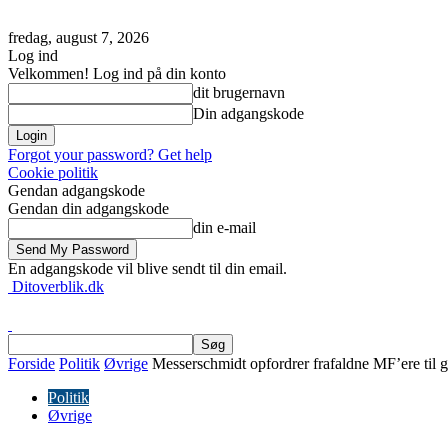
fredag, august 7, 2026
Log ind
Velkommen! Log ind på din konto
dit brugernavn
Din adgangskode
Forgot your password? Get help
Cookie politik
Gendan adgangskode
Gendan din adgangskode
din e-mail
En adgangskode vil blive sendt til din email.
Ditoverblik.dk
Forside
Politik
Øvrige
Messerschmidt opfordrer frafaldne MF’ere til 
Politik
Øvrige