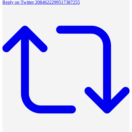
Reply on Twitter 2084622299517387255