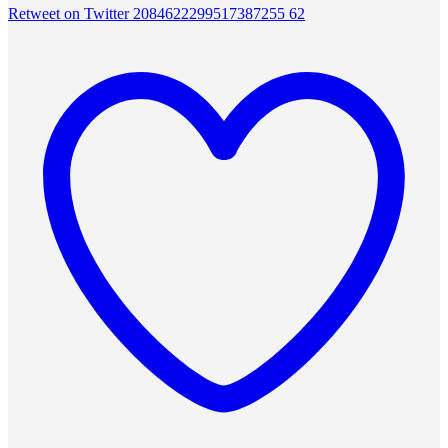
Retweet on Twitter 2084622299517387255
62