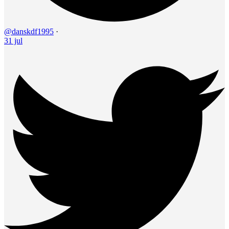
@danskdf1995
·
31 jul