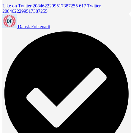
Like on Twitter 2084622299517387255
617
Twitter
2084622299517387255
Dansk Folkeparti