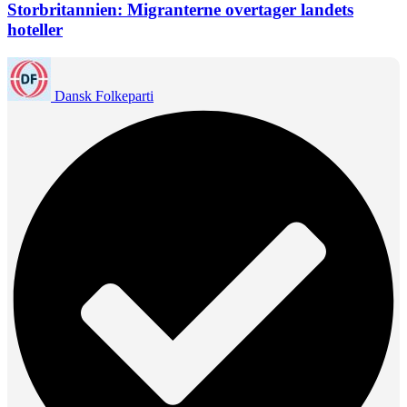
Storbritannien: Migranterne overtager landets
hoteller
Dansk Folkeparti