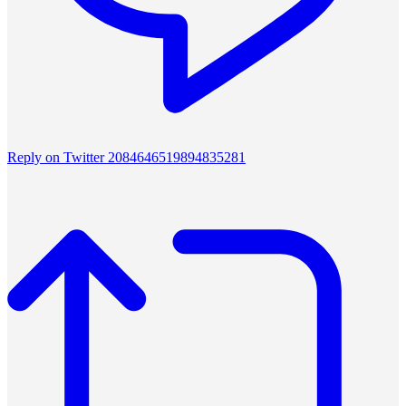
Reply on Twitter 2084646519894835281