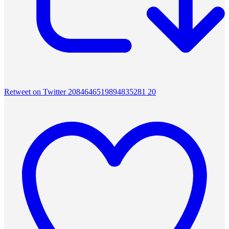
Retweet on Twitter 2084646519894835281
20