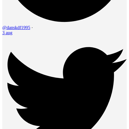
@danskdf1995
·
3 aug