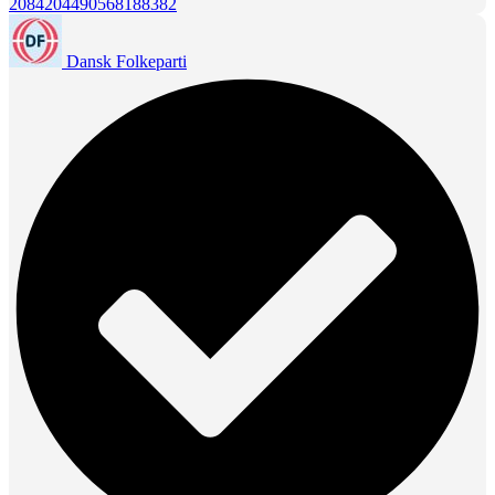
2084204490568188382
Dansk Folkeparti