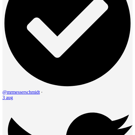
@mrmesserschmidt
·
3 aug