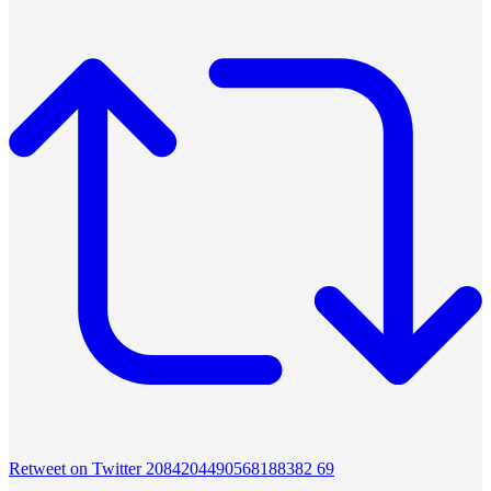
Retweet on Twitter 2084204490568188382
69