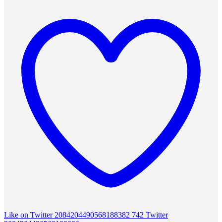
Like on Twitter 2084204490568188382
742
Twitter