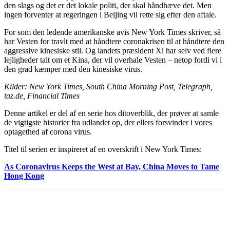
den slags og det er det lokale politi, der skal håndhæve det. Men
ingen forventer at regeringen i Beijing vil rette sig efter den aftale.
For som den ledende amerikanske avis New York Times skriver, så
har Vesten for travlt med at håndtere coronakrisen til at håndtere den
aggressive kinesiske stil. Og landets præsident Xi har selv ved flere
lejligheder talt om et Kina, der vil overhale Vesten – netop fordi vi i
den grad kæmper med den kinesiske virus.
Kilder: New York Times, South China Morning Post, Telegraph,
taz.de, Financial Times
Denne artikel er del af en serie hos ditoverblik, der prøver at samle
de vigtigste historier fra udlandet op, der ellers forsvinder i vores
optagethed af corona virus.
Titel til serien er inspireret af en overskrift i New York Times:
As Coronavirus Keeps the West at Bay, China Moves to Tame
Hong Kong