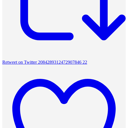
Retweet on Twitter 2084289312472907846
22