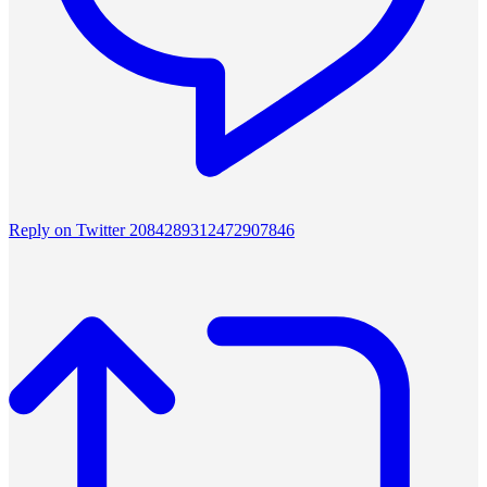
Reply on Twitter 2084289312472907846