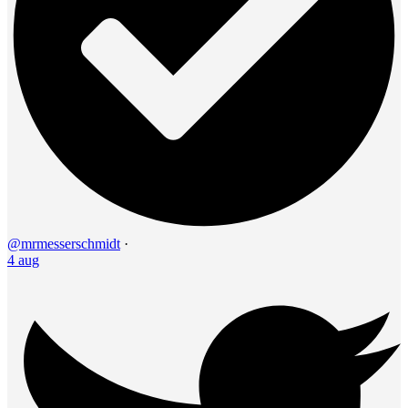
@mrmesserschmidt
·
4 aug