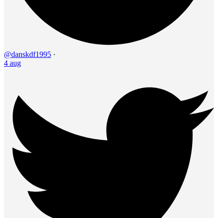
@danskdf1995
·
4 aug