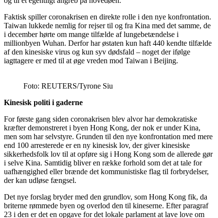
og til et egentligt angreb på hovedøen.
Faktisk spiller coronakrisen en direkte rolle i den nye konfrontation.
Taiwan lukkede nemlig for rejser til og fra Kina med det samme, de
i december hørte om mange tilfælde af lungebetændelse i
millionbyen Wuhan. Derfor har østaten kun haft 440 kendte tilfælde
af den kinesiske virus og kun syv dødsfald – noget der ifølge
iagttagere er med til at øge vreden mod Taiwan i Beijing.
Foto: REUTERS/Tyrone Siu
Kinesisk politi i gaderne
For første gang siden coronakrisen blev alvor har demokratiske
kræfter demonstreret i byen Hong Kong, der nok er under Kina,
men som har selvstyre. Grunden til den nye konfrontation med mere
end 100 arresterede er en ny kinesisk lov, der giver kinesiske
sikkerhedsfolk lov til at opføre sig i Hong Kong som de allerede gør
i selve Kina. Samtidig bliver en række forhold som det at tale for
uafhængighed eller brænde det kommunistiske flag til forbrydelser,
der kan udløse fængsel.
Det nye forslag bryder med den grundlov, som Hong Kong fik, da
briterne rømmede byen og overlod den til kineserne. Efter paragraf
23 i den er det en opgave for det lokale parlament at lave love om