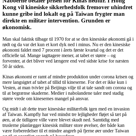
Naboerne betaler prisen for Kinas nedtur. I Hong
Kong vil kinesiske sikkerhedsfolk fremover uhindret
kunne gribe ind lokalt og på Taiwan frygter man
direkte en militær intervention. Grunden er
økonomisk.
Man skal faktisk tilbage til 1970 for at se den kinesiske økonomi gå i
rødt og da var det kun et kort dyk ned i minus. Nu er den kinesiske
økonomi faldet med 7 procent i årets første kvartal og det er det
officielle tal. Mange iagttagere mener, at tabet er større – og
forventer, at det bliver ved længere end ved sidste krise for næsten
50 år siden.
Kinas økonomi er ramt af mindre produktion under corona krisen og
mere langsigtet af tabet af tillid til kineserne. For det er ikke kun i
Vesten, at man tvivler på Beijings vilje til at tale sandt om corona og
til at begrænse skaderne. Medier i nabolandene taler med stadig
større vrede om kinesernes mangel på ansvar.
Og midt i alt dette truer kinesiske militærfolk igen med en invasion
af Taiwan. Kampfly har ved mindst tre lejligheder fløjet så tæt på
øen, at de tidligere ville være blevet skudt ned. Samtidig med
truslerne planlægger kinesisk militær store øvelser, der både kan
være forberedelser til et mindre angreb på fjerne øer under Taiwan