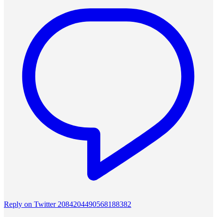
Reply on Twitter 2084204490568188382