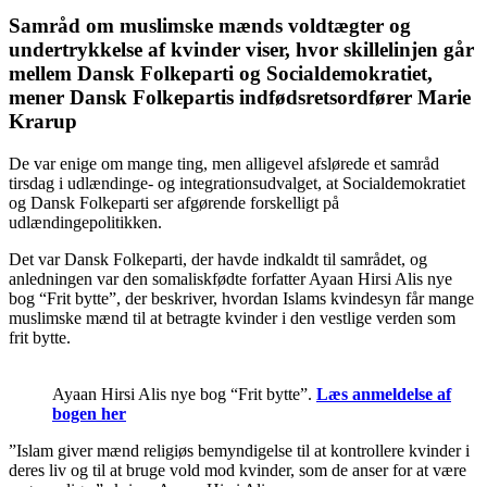
Samråd om muslimske mænds voldtægter og
undertrykkelse af kvinder viser, hvor skillelinjen går
mellem Dansk Folkeparti og Socialdemokratiet,
mener Dansk Folkepartis indfødsretsordfører Marie
Krarup
De var enige om mange ting, men alligevel afslørede et samråd
tirsdag i udlændinge- og integrationsudvalget, at Socialdemokratiet
og Dansk Folkeparti ser afgørende forskelligt på
udlændingepolitikken.
Det var Dansk Folkeparti, der havde indkaldt til samrådet, og
anledningen var den somaliskfødte forfatter Ayaan Hirsi Alis nye
bog “Frit bytte”, der beskriver, hvordan Islams kvindesyn får mange
muslimske mænd til at betragte kvinder i den vestlige verden som
frit bytte.
Ayaan Hirsi Alis nye bog “Frit bytte”.
Læs anmeldelse af
bogen her
”Islam giver mænd religiøs bemyndigelse til at kontrollere kvinder i
deres liv og til at bruge vold mod kvinder, som de anser for at være