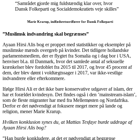
“Samrådet gjorde mig fuldstændig klar over, hvor
Dansk Folkeparti og Socialdemokratiets veje skilles”
Marie Krarup, indfødsretsordfører for Dansk Folkeparti
”Muslimsk indvandring skal begrænses”
Ayaan Hirsi Alis bog er proppet med statistikker og eksempler på
muslimske mænds overgreb på kvinder. Det tidligere hollandske
parlamentsmedlem, der er flygtet fra Somalia og i dag bor i USA,
henviser bl.a. til Danmark, hvor det samlede antal af seksuelle
krænkelser blev fordoblet fra 2015 til 2017, og hvor 45 procent af
dem, der blev dømt i voldtægtssager i 2017, var ikke-vestlige
indvandrere eller efterkommere.
Ifølge Hirsi Ali er det ikke bare konservative udgaver af islam, der
har et forældet kvindesyn. Det findes også i den ’mainstream-islam’,
som de fleste migranter har med fra Mellemøsten og Nordafrika.
Derfor er det nødvendigt at fokusere meget mere på lande og
religion, mener Marie Krarup.
Hvilken konklusion synes du, at Mattias Tesfaye burde uddrage af
Ayaan Hirsi Alis bog?
”Han burde konkludere, at det er nødvendigt at begrænse