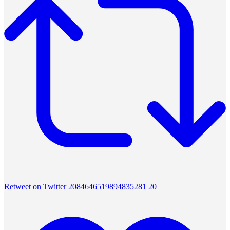
Retweet on Twitter 2084646519894835281
20