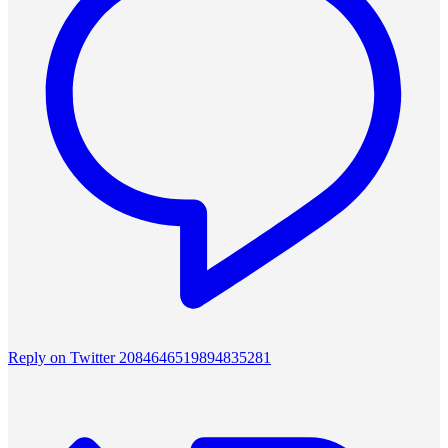
Reply on Twitter 2084646519894835281