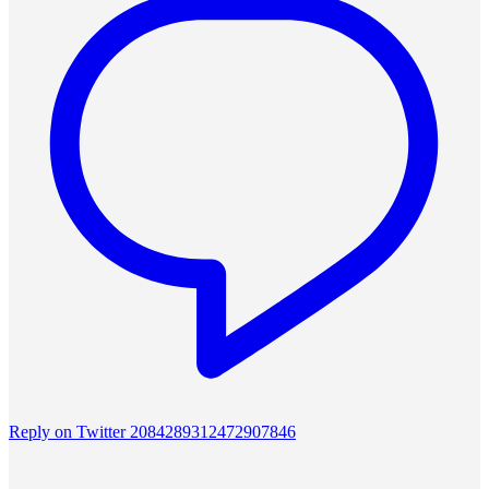
Reply on Twitter 2084289312472907846