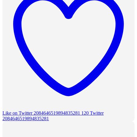
Like on Twitter 2084646519894835281
120
Twitter
2084646519894835281