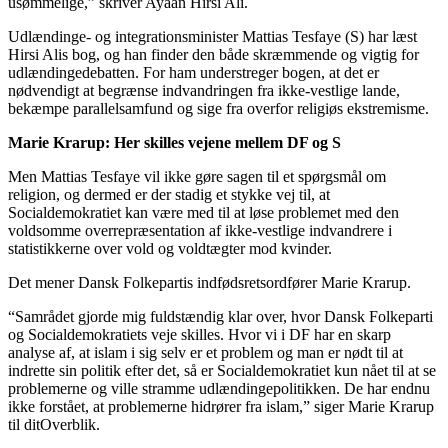
usømmelige,” skriver Ayaan Hirsi Ali.
Udlændinge- og integrationsminister Mattias Tesfaye (S) har læst
Hirsi Alis bog, og han finder den både skræmmende og vigtig for
udlændingedebatten. For ham understreger bogen, at det er
nødvendigt at begrænse indvandringen fra ikke-vestlige lande,
bekæmpe parallelsamfund og sige fra overfor religiøs ekstremisme.
Marie Krarup: Her skilles vejene mellem DF og S
Men Mattias Tesfaye vil ikke gøre sagen til et spørgsmål om
religion, og dermed er der stadig et stykke vej til, at
Socialdemokratiet kan være med til at løse problemet med den
voldsomme overrepræsentation af ikke-vestlige indvandrere i
statistikkerne over vold og voldtægter mod kvinder.
Det mener Dansk Folkepartis indfødsretsordfører Marie Krarup.
“Samrådet gjorde mig fuldstændig klar over, hvor Dansk Folkeparti
og Socialdemokratiets veje skilles. Hvor vi i DF har en skarp
analyse af, at islam i sig selv er et problem og man er nødt til at
indrette sin politik efter det, så er Socialdemokratiet kun nået til at se
problemerne og ville stramme udlændingepolitikken. De har endnu
ikke forstået, at problemerne hidrører fra islam,” siger Marie Krarup
til ditOverblik.