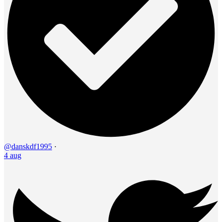
@danskdf1995
·
4 aug