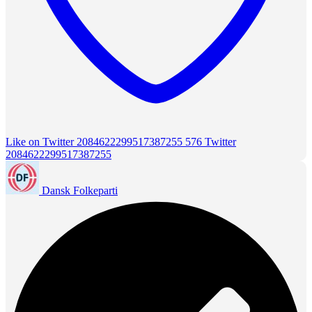
Like on Twitter 2084622299517387255
576
Twitter
2084622299517387255
Dansk Folkeparti