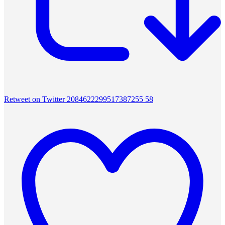
Retweet on Twitter 2084622299517387255
58