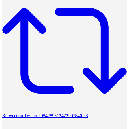
Retweet on Twitter 2084289312472907846
23