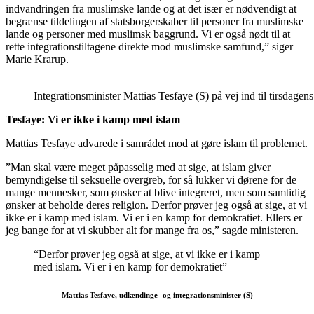
indvandringen fra muslimske lande og at det især er nødvendigt at
begrænse tildelingen af statsborgerskaber til personer fra muslimske
lande og personer med muslimsk baggrund. Vi er også nødt til at
rette integrationstiltagene direkte mod muslimske samfund,” siger
Marie Krarup.
Integrationsminister Mattias Tesfaye (S) på vej ind til tirsdage
Tesfaye: Vi er ikke i kamp med islam
Mattias Tesfaye advarede i samrådet mod at gøre islam til problemet.
”Man skal være meget påpasselig med at sige, at islam giver
bemyndigelse til seksuelle overgreb, for så lukker vi dørene for de
mange mennesker, som ønsker at blive integreret, men som samtidig
ønsker at beholde deres religion. Derfor prøver jeg også at sige, at vi
ikke er i kamp med islam. Vi er i en kamp for demokratiet. Ellers er
jeg bange for at vi skubber alt for mange fra os,” sagde ministeren.
“Derfor prøver jeg også at sige, at vi ikke er i kamp
med islam. Vi er i en kamp for demokratiet”
Mattias Tesfaye, udlændinge- og integrationsminister (S)