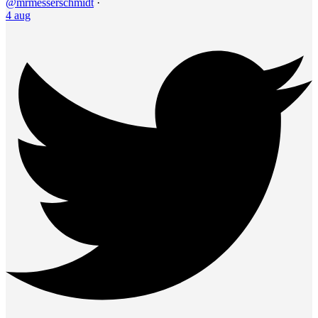
@mrmesserschmidt
·
4 aug