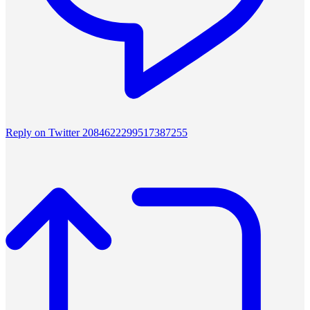
Reply on Twitter 2084622299517387255