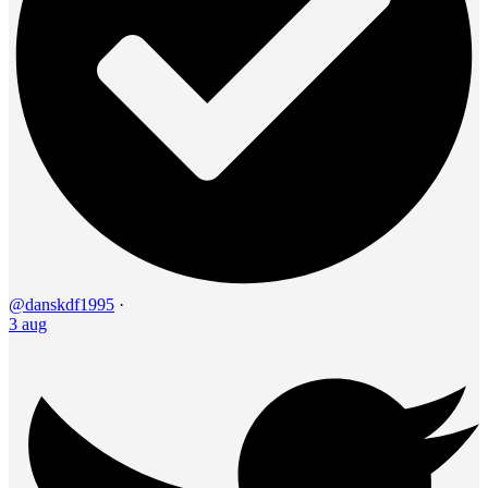
@danskdf1995
·
3 aug