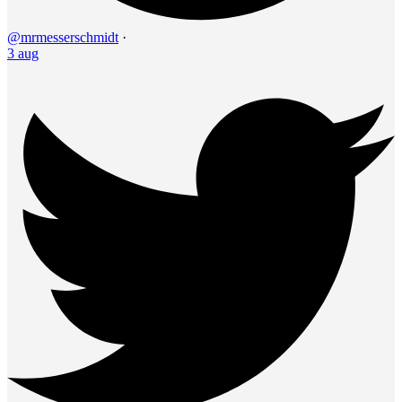
@mrmesserschmidt
·
3 aug