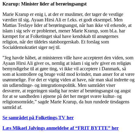
Krarup: Minister lider af berøringsangst
Marie Krarup er enig i, at der er muslimer, der tager de vestlige
værdier til sig. Ayaan Hirsi Ali er f.eks. et godt eksempel. Men
Mattias Tesfaye lider af berøringsangst, når han ikke vil erkende, at
islam i sig selv er problemet, mener Marie Krarup, som bl.a. har
kæmpet for at Folketinget skal have kendskab til ansøgernes
religion, når der tildeles statsborgerskab. Et forslag som
Socialdemokratiet siger nej til.
”Jeg havde håbet, at ministeren ville have accepteret den viden, som
Ayaan Hirsi Ali giver os, nemlig at islam i sig selv giver en religiøs
bemyndigelse til at gøre ting, vi ikke vil acceptere i Danmark, så
som at kontrollere og bruge vold mod kvinder, man anser for at være
usømmelige. For det er vigtig viden at have, når man skal indrette og
sin udlændinge- og integrationspolitik. Men samrådet viser
desværre, at regeringen stadig har rester af berøringsangst og angst
for at se sandheden i øjnene på det her meget svære kultur- og
religionsområde,” sagde Marie Krarup, da hun rundede tirsdagens
samråd af.
Se samrådet på Folketings-TV her
Læs Mikael Jalvings anmeldelse af “FRIT BYTTE” her