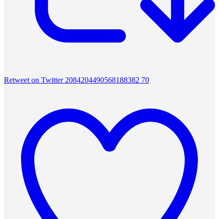
Retweet on Twitter 2084204490568188382
70