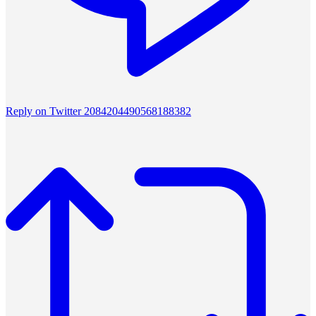
Reply on Twitter 2084204490568188382