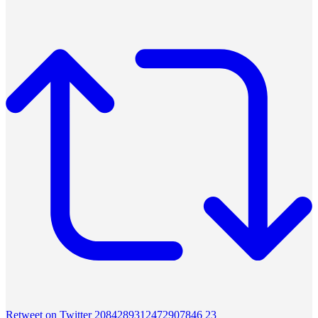
Retweet on Twitter 2084289312472907846
23