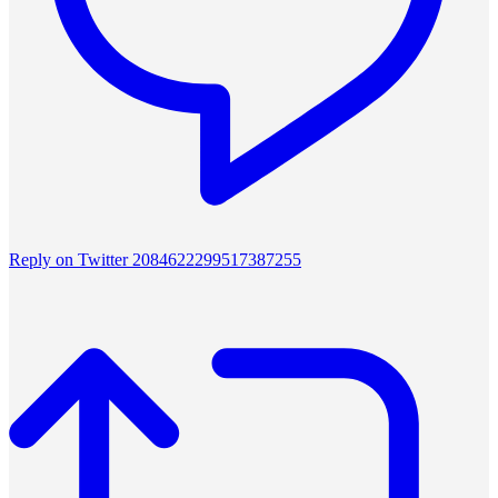
Reply on Twitter 2084622299517387255