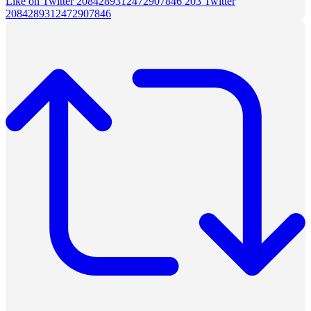
Like on Twitter 2084289312472907846
203
Twitter
2084289312472907846