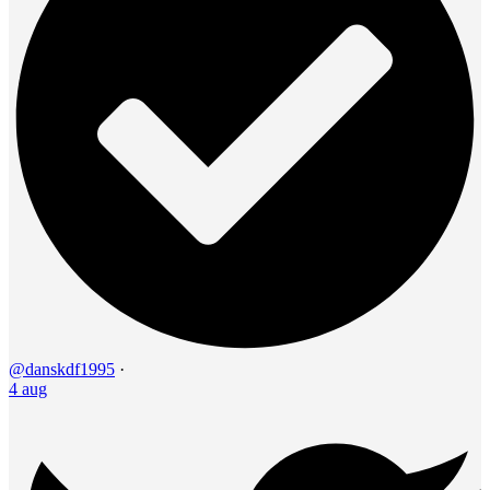
@danskdf1995
·
4 aug