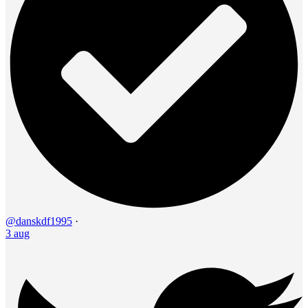
@danskdf1995
·
3 aug