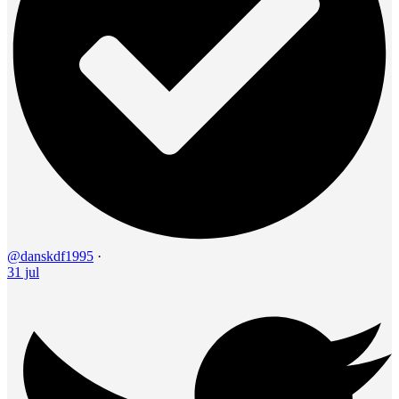
@danskdf1995
·
31 jul