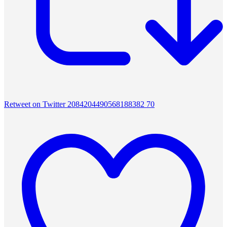
Retweet on Twitter 2084204490568188382
70