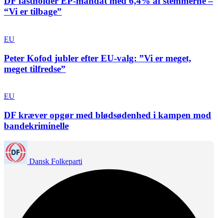
DF fastholder EP-mandat med 6,4% af stemmerne –
“Vi er tilbage”
EU
Peter Kofod jubler efter EU-valg: ”Vi er meget,
meget tilfredse”
EU
DF kræver opgør med blødsødenhed i kampen mod
bandekriminelle
Dansk Folkeparti