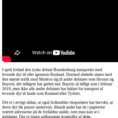
I april forbød den tyske delstat Brandenburg transporter med
levende dyr til eller igennem Rusland. Dermed sluttede staten med
den største trafik mod Moskva sig til andre delstater som Hessen og
Bayern, der tidligere har grebet ind. Bayern så tidligt som i februar
2019, men ikke alle andre delstater har lukket for transport af
levende dyr til lande som Rusland eller Tyrkiet.
Det er i øvrigt sådan, at også hollandske eksportører har hævdet, at
deres dyr fik pauser undervejs. Blandt andet har de i papirerne
noteret adresserne på de forfaldne stalde, som man kan se i
indslaget. Der er ingen uafhængige kontroller af dette.