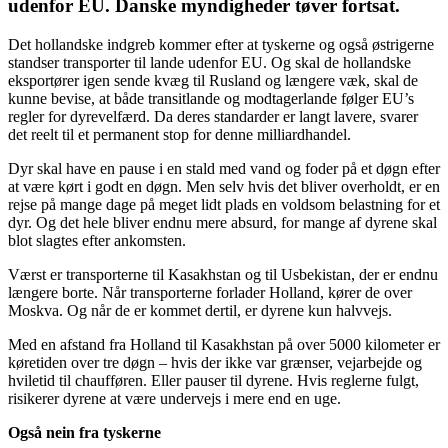
udenfor EU. Danske myndigheder tøver fortsat.
Det hollandske indgreb kommer efter at tyskerne og også østrigerne
standser transporter til lande udenfor EU. Og skal de hollandske
eksportører igen sende kvæg til Rusland og længere væk, skal de
kunne bevise, at både transitlande og modtagerlande følger EU’s
regler for dyrevelfærd. Da deres standarder er langt lavere, svarer
det reelt til et permanent stop for denne milliardhandel.
Dyr skal have en pause i en stald med vand og foder på et døgn efter
at være kørt i godt en døgn. Men selv hvis det bliver overholdt, er en
rejse på mange dage på meget lidt plads en voldsom belastning for et
dyr. Og det hele bliver endnu mere absurd, for mange af dyrene skal
blot slagtes efter ankomsten.
Værst er transporterne til Kasakhstan og til Usbekistan, der er endnu
længere borte. Når transporterne forlader Holland, kører de over
Moskva. Og når de er kommet dertil, er dyrene kun halvvejs.
Med en afstand fra Holland til Kasakhstan på over 5000 kilometer er
køretiden over tre døgn – hvis der ikke var grænser, vejarbejde og
hviletid til chaufføren. Eller pauser til dyrene. Hvis reglerne fulgt,
risikerer dyrene at være undervejs i mere end en uge.
Også nein fra tyskerne