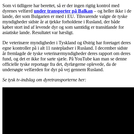
Som vi tidligere har berettet, så er der ingen rigtig kontrol med
dyrenes velfærd
under transporter på Balkan
– og heller ikke i de
lande, der som Bulgarien er med i EU. Tilsvarende valgte de tyske
myndigheder sidste år at tjekke forholdene i Rusland, der både
køber stort ind af levende dyr og som samtidig er transitlande for
asiatiske lande. Resultatet var hæsligt.
De veterinære myndigheder i Tyskland og Østrig har foretaget deres
egne kontroller på i alt 11 rastepladser i Rusland. I december sidste
år fremlagde de tyske veterinærmyndigheder deres rapport om deres
fund, og det er ikke for sarte sjæle. På YouTube kan man se denne
officielle tyske reportage fra det, dyrlægerne oplevede, da de
undersøgte velfærden for dyr på vej gennem Rusland.
Se tysk tv-indslag om dyretransporterne her: