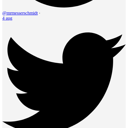
@mrmesserschmidt
·
4 aug