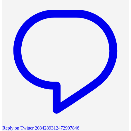
Reply on Twitter 2084289312472907846