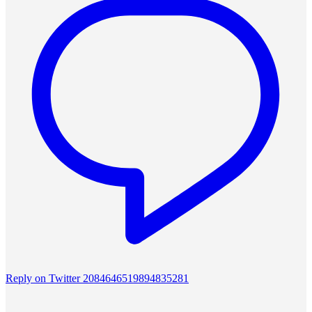
Reply on Twitter 2084646519894835281