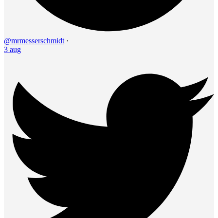
@mrmesserschmidt
·
3 aug