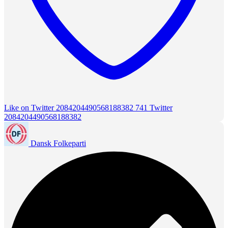
Like on Twitter 2084204490568188382
741
Twitter
2084204490568188382
Dansk Folkeparti