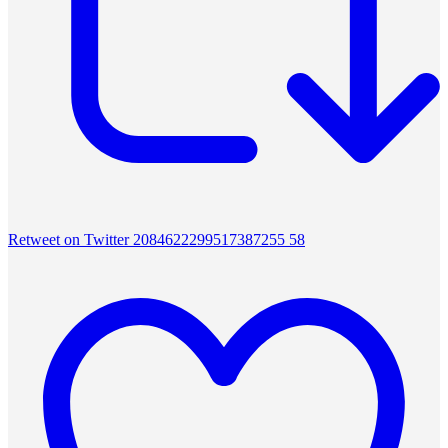
Retweet on Twitter 2084622299517387255
58