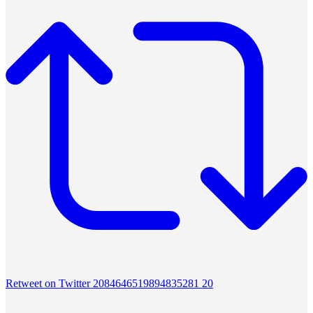
Retweet on Twitter 2084646519894835281
20