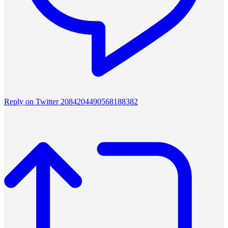
Reply on Twitter 2084204490568188382