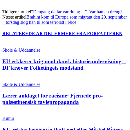
Tidligere artikel
”Dengang da far var dreng…”. Var han en dreng?
Næste artikel
Brahim kom til Europa som migrant den 20. september
– torsdag slog han til som terrorist i Nice
RELATEREDE ARTIKLER
MERE FRA FORFATTEREN
Skole & Uddannelse
EU erklærer krig mod dansk historieundervisning –
DF kræver Folketingets modstand
Skole & Uddannelse
Lærer anklaget for racisme: Fjernede pro-
palæstinensisk tavlepropaganda
Kultur
KU-rektor lægger sig fladt ned efter Mikkel Bjørns