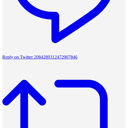
Reply on Twitter 2084289312472907846