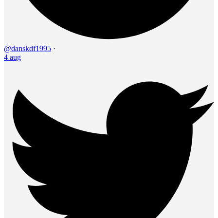
@danskdf1995
·
4 aug