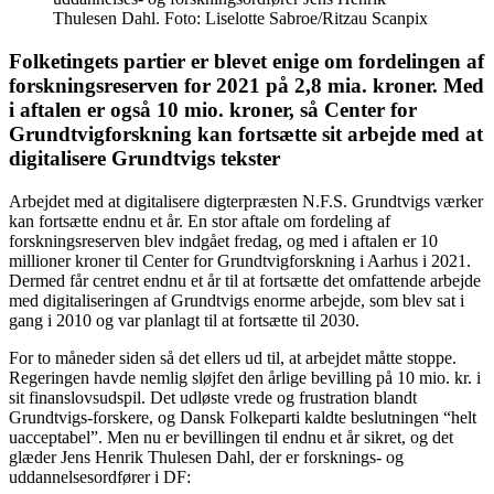
Thulesen Dahl. Foto: Liselotte Sabroe/Ritzau Scanpix
Folketingets partier er blevet enige om fordelingen af
forskningsreserven for 2021 på 2,8 mia. kroner. Med
i aftalen er også 10 mio. kroner, så Center for
Grundtvigforskning kan fortsætte sit arbejde med at
digitalisere Grundtvigs tekster
Arbejdet med at digitalisere digterpræsten N.F.S. Grundtvigs værker
kan fortsætte endnu et år. En stor aftale om fordeling af
forskningsreserven blev indgået fredag, og med i aftalen er 10
millioner kroner til Center for Grundtvigforskning i Aarhus i 2021.
Dermed får centret endnu et år til at fortsætte det omfattende arbejde
med digitaliseringen af Grundtvigs enorme arbejde, som blev sat i
gang i 2010 og var planlagt til at fortsætte til 2030.
For to måneder siden så det ellers ud til, at arbejdet måtte stoppe.
Regeringen havde nemlig sløjfet den årlige bevilling på 10 mio. kr. i
sit finanslovsudspil. Det udløste vrede og frustration blandt
Grundtvigs-forskere, og Dansk Folkeparti kaldte beslutningen “helt
uacceptabel”. Men nu er bevillingen til endnu et år sikret, og det
glæder Jens Henrik Thulesen Dahl, der er forsknings- og
uddannelsesordfører i DF: