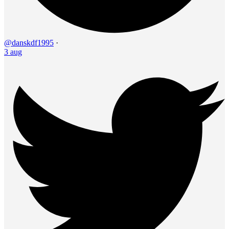
@danskdf1995
·
3 aug