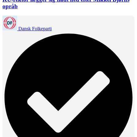
opråb
Dansk Folkeparti