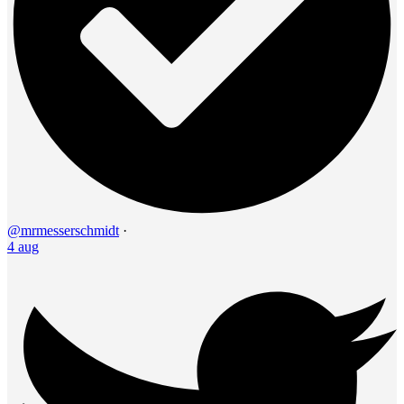
@mrmesserschmidt
·
4 aug