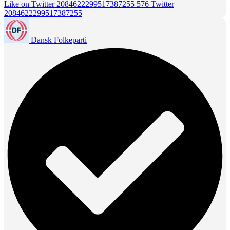
Like on Twitter 2084622299517387255
576
Twitter
2084622299517387255
Dansk Folkeparti