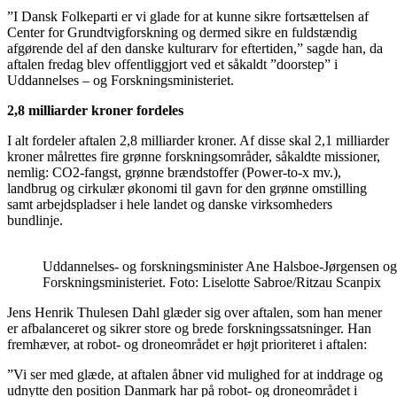
”I Dansk Folkeparti er vi glade for at kunne sikre fortsættelsen af
Center for Grundtvigforskning og dermed sikre en fuldstændig
afgørende del af den danske kulturarv for eftertiden,” sagde han, da
aftalen fredag blev offentliggjort ved et såkaldt ”doorstep” i
Uddannelses – og Forskningsministeriet.
2,8 milliarder kroner fordeles
I alt fordeler aftalen 2,8 milliarder kroner. Af disse skal 2,1 milliarder
kroner målrettes fire grønne forskningsområder, såkaldte missioner,
nemlig: CO2-fangst, grønne brændstoffer (Power-to-x mv.),
landbrug og cirkulær økonomi til gavn for den grønne omstilling
samt arbejdspladser i hele landet og danske virksomheders
bundlinje.
Uddannelses- og forskningsminister Ane Halsboe-Jørgensen og Fo
Forskningsministeriet. Foto: Liselotte Sabroe/Ritzau Scanpix
Jens Henrik Thulesen Dahl glæder sig over aftalen, som han mener
er afbalanceret og sikrer store og brede forskningssatsninger. Han
fremhæver, at robot- og droneområdet er højt prioriteret i aftalen:
”Vi ser med glæde, at aftalen åbner vid mulighed for at inddrage og
udnytte den position Danmark har på robot- og droneområdet i