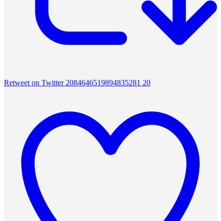
Retweet on Twitter 2084646519894835281
20