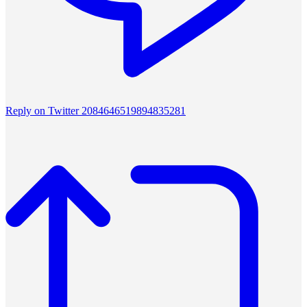
Reply on Twitter 2084646519894835281