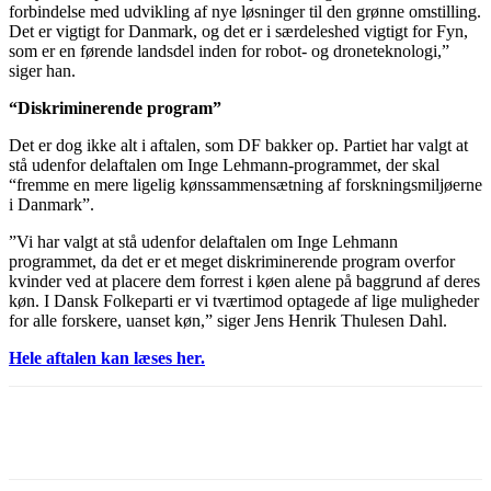
forbindelse med udvikling af nye løsninger til den grønne omstilling.
Det er vigtigt for Danmark, og det er i særdeleshed vigtigt for Fyn,
som er en førende landsdel inden for robot- og droneteknologi,”
siger han.
“Diskriminerende program”
Det er dog ikke alt i aftalen, som DF bakker op. Partiet har valgt at
stå udenfor delaftalen om Inge Lehmann-programmet, der skal
“fremme en mere ligelig kønssammensætning af forskningsmiljøerne
i Danmark”.
”Vi har valgt at stå udenfor delaftalen om Inge Lehmann
programmet, da det er et meget diskriminerende program overfor
kvinder ved at placere dem forrest i køen alene på baggrund af deres
køn. I Dansk Folkeparti er vi tværtimod optagede af lige muligheder
for alle forskere, uanset køn,” siger Jens Henrik Thulesen Dahl.
Hele aftalen kan læses her.