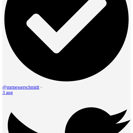
@mrmesserschmidt
·
3 aug