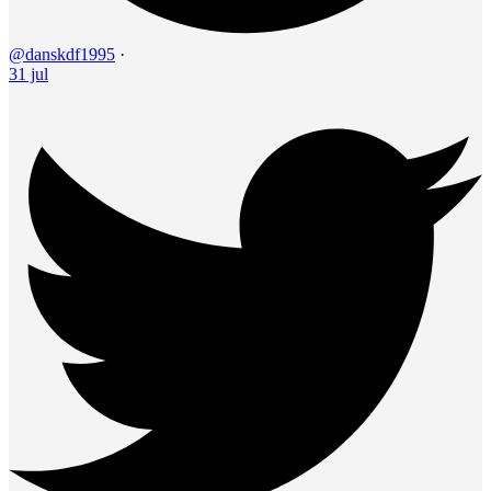
@danskdf1995
·
31 jul