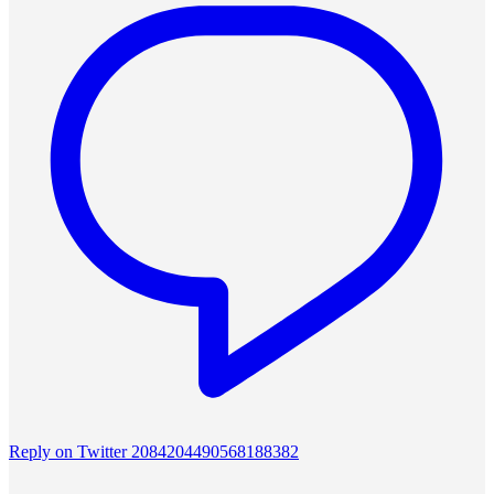
Reply on Twitter 2084204490568188382