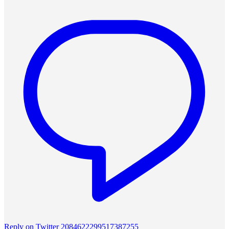
Reply on Twitter 2084622299517387255