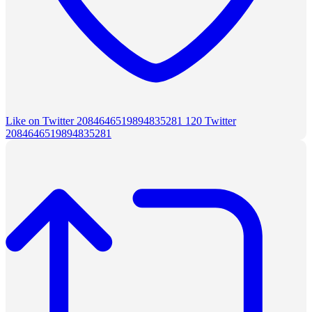
Like on Twitter 2084646519894835281
120
Twitter
2084646519894835281