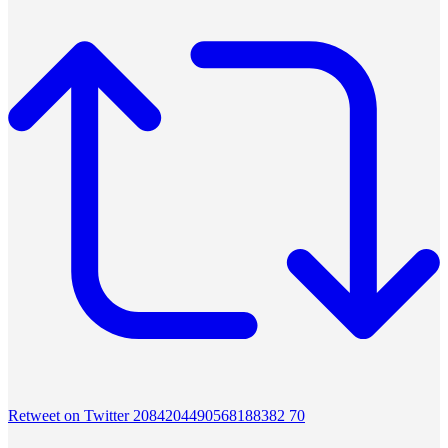
Retweet on Twitter 2084204490568188382
70