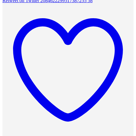
Retweet on Twitter 2084622299517387255
58