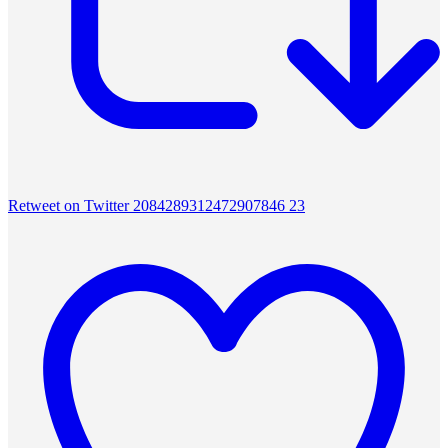
Retweet on Twitter 2084289312472907846
23