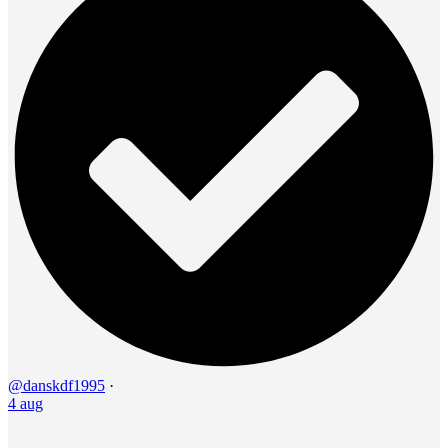
@danskdf1995
·
4 aug