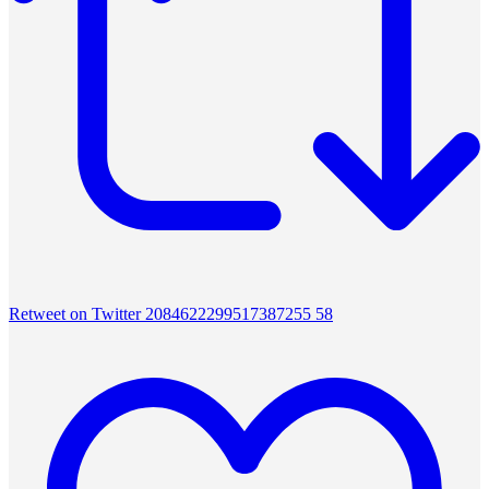
Retweet on Twitter 2084622299517387255
58