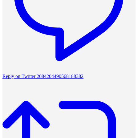
Reply on Twitter 2084204490568188382