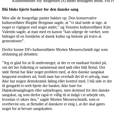
Kulturminister Joy Mogensen (S) under tirsdagens debat. Fra 
Blå bloks hjerte banker for den danske sang
Men alle de borgerlige partier bakker op. Den konservative
kulturordfører Birgitte Bergman sagde, at ”vi skal turde at sige, at
noget er vigtigere end noget andet,” og Venstres kulturordfører Kim
Valentin sagde, at man med en kanon “kan udpege de værker, som
bidrager til en forståelse af dansk kultur og historie på tværs at
generationer”.
Derfor kunne DFs kulturordfører Morten Messerschmidt sige som
afslutning på debatten:
”Jeg er glad for at få understreget, at der er en markant forskel på,
om det her folketing er sammensat med rødt eller blåt flertal. Det
røde flertal har ikke noget problem med, at den danske sangskat
langsomt eroderes ud, fordi man har overladt det til et udvalg, man
ikke har nogen demokratisk føling eller kontrol med. I blå side er der
til gengæld et reelt hjerte der banker, ikke bare for
Højskolesangbogen eller salmebogen, men derimod for den danske
sangskat, og som derfor også er villig til at indgå i et arbejde om,
hvordan vi sikrer den,” sagde Morten Messerschmidt, som er
overbevist om, at flertallet af danskere er enig i, at der skal gøres
noget for at bevare sangskatten.