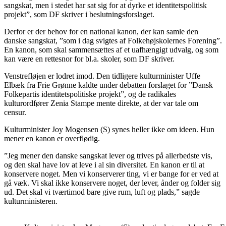
sangskat, men i stedet har sat sig for at dyrke et identitetspolitisk
projekt”, som DF skriver i beslutningsforslaget.
Derfor er der behov for en national kanon, der kan samle den
danske sangskat, ”som i dag svigtes af Folkehøjskolernes Forening”.
En kanon, som skal sammensættes af et uafhængigt udvalg, og som
kan være en rettesnor for bl.a. skoler, som DF skriver.
Venstrefløjen er lodret imod. Den tidligere kulturminister Uffe
Elbæk fra Frie Grønne kaldte under debatten forslaget for ”Dansk
Folkepartis identitetspolitiske projekt”, og de radikales
kulturordfører Zenia Stampe mente direkte, at der var tale om
censur.
Kulturminister Joy Mogensen (S) synes heller ikke om ideen. Hun
mener en kanon er overflødig.
”Jeg mener den danske sangskat lever og trives på allerbedste vis,
og den skal have lov at leve i al sin diversitet. En kanon er til at
konservere noget. Men vi konserverer ting, vi er bange for er ved at
gå væk. Vi skal ikke konservere noget, der lever, ånder og folder sig
ud. Det skal vi tværtimod bare give rum, luft og plads,” sagde
kulturministeren.