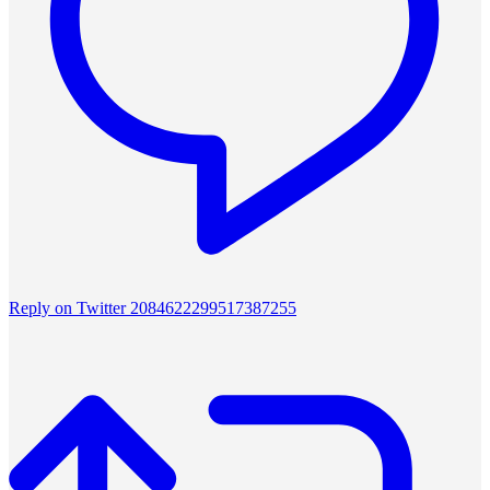
Reply on Twitter 2084622299517387255