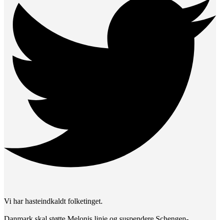
Vi har hasteindkaldt folketinget.
Danmark skal støtte Melonis linje og suspendere Schengen-