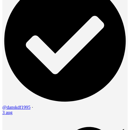
@danskdf1995
·
3 aug