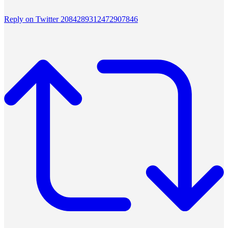
Reply on Twitter 2084289312472907846