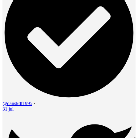
@danskdf1995
·
31 jul