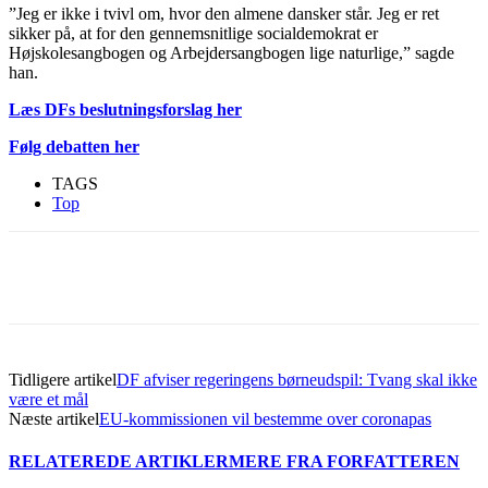
”Jeg er ikke i tvivl om, hvor den almene dansker står. Jeg er ret
sikker på, at for den gennemsnitlige socialdemokrat er
Højskolesangbogen og Arbejdersangbogen lige naturlige,” sagde
han.
Læs DFs beslutningsforslag her
Følg debatten her
TAGS
Top
Tidligere artikel
DF afviser regeringens børneudspil: Tvang skal ikke
være et mål
Næste artikel
EU-kommissionen vil bestemme over coronapas
RELATEREDE ARTIKLER
MERE FRA FORFATTEREN