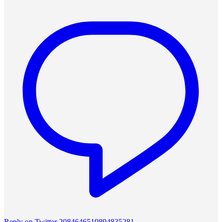
Reply on Twitter 2084646519894835281