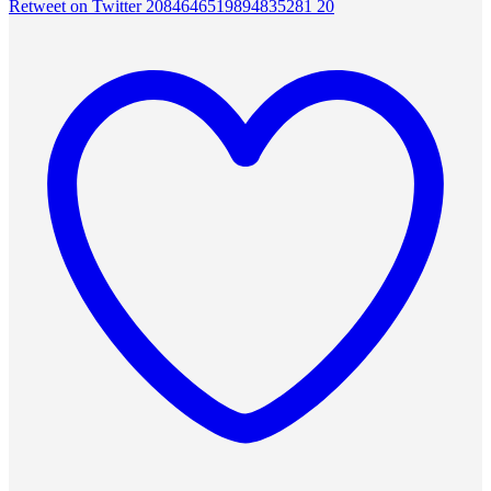
Retweet on Twitter 2084646519894835281
20