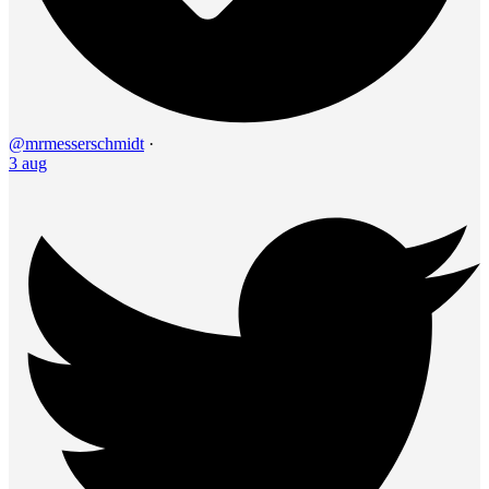
@mrmesserschmidt
·
3 aug