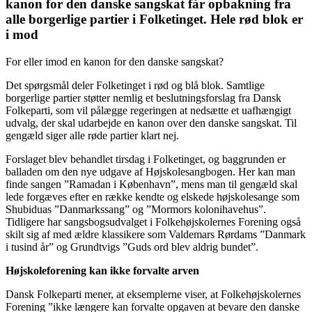
kanon for den danske sangskat får opbakning fra
alle borgerlige partier i Folketinget. Hele rød blok er
i mod
For eller imod en kanon for den danske sangskat?
Det spørgsmål deler Folketinget i rød og blå blok. Samtlige
borgerlige partier støtter nemlig et beslutningsforslag fra Dansk
Folkeparti, som vil pålægge regeringen at nedsætte et uafhængigt
udvalg, der skal udarbejde en kanon over den danske sangskat. Til
gengæld siger alle røde partier klart nej.
Forslaget blev behandlet tirsdag i Folketinget, og baggrunden er
balladen om den nye udgave af Højskolesangbogen. Her kan man
finde sangen ”Ramadan i København”, mens man til gengæld skal
lede forgæves efter en række kendte og elskede højskolesange som
Shubiduas ”Danmarkssang” og ”Mormors kolonihavehus”.
Tidligere har sangsbogsudvalget i Folkehøjskolernes Forening også
skilt sig af med ældre klassikere som Valdemars Rørdams ”Danmark
i tusind år” og Grundtvigs ”Guds ord blev aldrig bundet”.
Højskoleforening kan ikke forvalte arven
Dansk Folkeparti mener, at eksemplerne viser, at Folkehøjskolernes
Forening ”ikke længere kan forvalte opgaven at bevare den danske