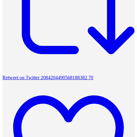
Retweet on Twitter 2084204490568188382
70