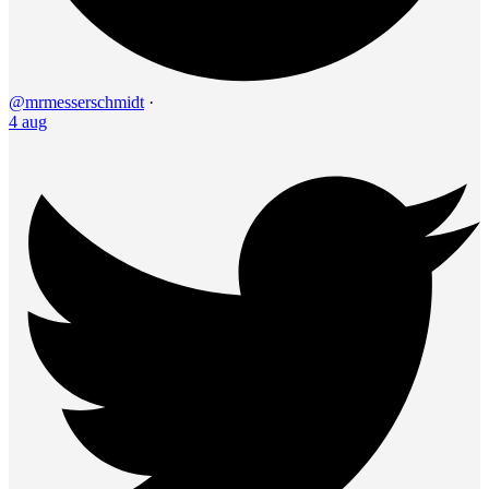
@mrmesserschmidt
·
4 aug