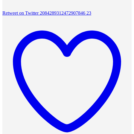
Retweet on Twitter 2084289312472907846
23