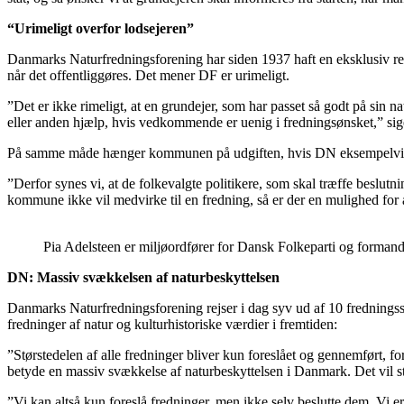
“Urimeligt overfor lodsejeren”
Danmarks Naturfredningsforening har siden 1937 haft en eksklusiv ret t
når det offentliggøres. Det mener DF er urimeligt.
”Det er ikke rimeligt, at en grundejer, som har passet så godt på sin n
eller anden hjælp, hvis vedkommende er uenig i fredningsønsket,” sig
På samme måde hænger kommunen på udgiften, hvis DN eksempelvis fores
”Derfor synes vi, at de folkevalgte politikere, som skal træffe beslutn
kommune ikke vil medvirke til en fredning, så er der en mulighed for at
Pia Adelsteen er miljøordfører for Dansk Folkeparti og forman
DN: Massiv svækkelsen af naturbeskyttelsen
Danmarks Naturfredningsforening rejser i dag syv ud af 10 fredningssag
fredninger af natur og kulturhistoriske værdier i fremtiden:
”Størstedelen af alle fredninger bliver kun foreslået og gennemført, fo
betyde en massiv svækkelse af naturbeskyttelsen i Danmark. Det vil st
”Vi kan altså kun foreslå fredninger, men ikke selv beslutte dem. Vi er bl