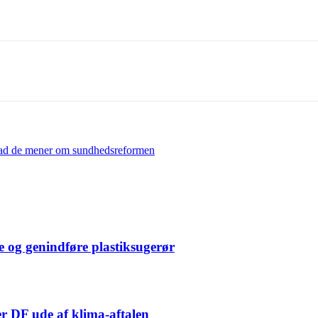
vad de mener om sundhedsreformen
e og genindføre plastiksugerør
er DF ude af klima-aftalen