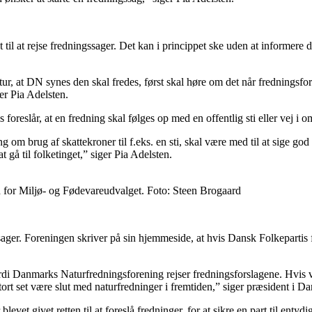
il at rejse fredningssager. Det kan i princippet ske uden at informere d
atur, at DN synes den skal fredes, først skal høre om det når fredningsf
er Pia Adelsten.
lår, at en fredning skal følges op med en offentlig sti eller vej i o
ing om brug af skattekroner til f.eks. en sti, skal være med til at sige g
 gå til folketinget,” siger Pia Adelsten.
d for Miljø- og Fødevareudvalget. Foto: Steen Brogaard
er. Foreningen skriver på sin hjemmeside, at hvis Dansk Folkepartis forsl
rdi Danmarks Naturfredningsforening rejser fredningsforslagene. Hvis vi i
ort set være slut med naturfredninger i fremtiden,” siger præsident i 
evet givet retten til at foreslå fredninger, for at sikre en part til entydi