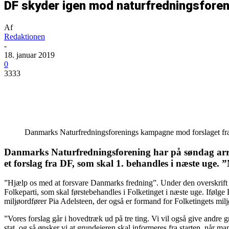
DF skyder igen mod naturfredningsfore
Af
Redaktionen
-
18. januar 2019
0
3333
Del
Danmarks Naturfredningsforenings kampagne mod forslaget fra Dan
Danmarks Naturfredningsforening har på søndag arra
et forslag fra DF, som skal 1. behandles i næste uge.
”Hjælp os med at forsvare Danmarks fredning”. Under den overskrift 
Folkeparti, som skal førstebehandles i Folketinget i næste uge. Ifølge 
miljøordfører Pia Adelsteen, der også er formand for Folketingets mil
”Vores forslag går i hovedtræk ud på tre ting. Vi vil også give andre
stat, og så ønsker vi at grundejeren skal informeres fra starten, når ma