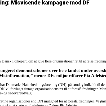
ning: Misvisende kampagne mod DF
sk Folkeparti om at give flere organisationer ret til at rejse frednin
ngeret demonstrationer over hele landet under overs
 ”Misinformation,” mener DFs miljøordfører Pia Adelste
har Danmarks Naturfredningsforening (DN) på søndag indkaldt til demon
DN vil forslaget fratage organisationens ret til at foreslå fredninger. Me
jø- og fødevareudvalg.
 grønne organisationer end DN mulighed for at foreslå fredninger. Vi ø
n ønsker at starte en fredningssag,” siger Pia Adelsten.