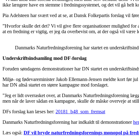
ikke længere have en stemme i fredningssystemet, og det vil gå helt ko
Pia Adelsteen har svært ved at se, at Dansk Folkepartis forslag vil føre
”Hvorfor skulle det det? Vi vil give flere organisationer mulighed for 
at en fredning er vigtig, er jeg da overbevist om, at der også vil være 
Danmarks Naturfredningsforening har startet en underskriftsin
Underskriftsindsamling mod DF-forslag
Foruden søndagens demonstrationer har DN startet en underskriftsinds
Miljø- og fødevareminister Jakob Ellemann-Jensen meldte kort før jul ud
har DN altså startet en større kampagne mod forslaget.
”Jeg er lidt overrasket over, at Danmarks Naturfredningsforening lægg
men når de laver sådan en kampagne, skulle de måske overveje at stille
DFs forslag kan læses her:
20181_b48_som_fremsat
Danmarks Naturfredningsforening har indkaldt til demonstrationer
her
Læs også:
DF vil bryde naturfredningsforenings monopol på fred