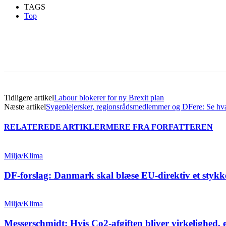
TAGS
Top
Del
Tidligere artikel
Labour blokerer for ny Brexit plan
Næste artikel
Sygeplejersker, regionsrådsmedlemmer og DFere: Se h
RELATEREDE ARTIKLER
MERE FRA FORFATTEREN
Miljø/Klima
DF-forslag: Danmark skal blæse EU-direktiv et stykk
Miljø/Klima
Messerschmidt: Hvis Co2-afgiften bliver virkelighed, 