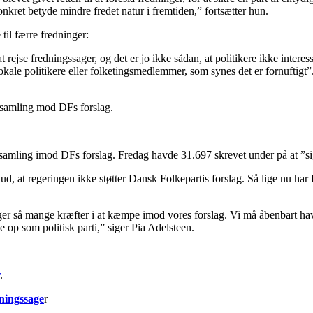
nkret betyde mindre fredet natur i fremtiden,” fortsætter hun.
 til færre fredninger:
at rejse fredningssager, og det er jo ikke sådan, at politikere ikke inte
lokale politikere eller folketingsmedlemmer, som synes det er fornuftigt”
dsamling mod DFs forslag.
amling imod DFs forslag. Fredag havde 31.697 skrevet under på at ”sig
, at regeringen ikke støtter Dansk Folkepartis forslag. Så lige nu har D
er så mange kræfter i at kæmpe imod vores forslag. Vi må åbenbart have 
 op som politisk parti,” siger Pia Adelsteen.
.
ningssage
r