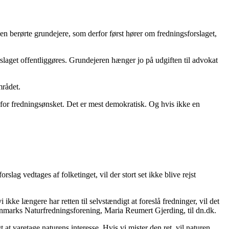
en berørte grundejere, som derfor først hører om fredningsforslaget,
orslaget offentliggøres. Grundejeren hænger jo på udgiften til advokat
mrådet.
od for fredningsønsket. Det er mest demokratisk. Og hvis ikke en
ag vedtages af folketinget, vil der stort set ikke blive rejst
kke længere har retten til selvstændigt at foreslå fredninger, vil det
Danmarks Naturfredningsforening, Maria Reumert Gjerding, til dn.dk.
gt at varetage naturens interesse. Hvis vi mister den ret, vil naturen