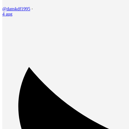
@danskdf1995
·
4 aug