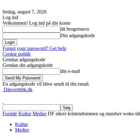
fredag, august 7, 2026
Log ind
Velkommen! Log ind på din konto
dit brugernavn
Din adgangskode
Forgot your password? Get help
Cookie politik
Gendan adgangskode
Gendan din adgangskode
din e-mail
En adgangskode vil blive sendt til din email.
Ditoverblik.dk
Forside
Kultur
Medier
DF sikrer kristendommen og standser woke-idio
Kultur
Medier