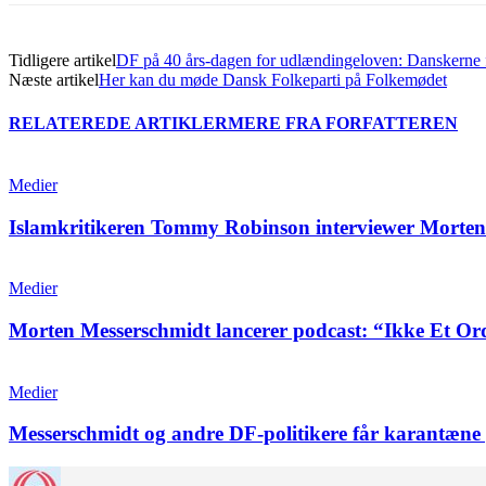
Tidligere artikel
DF på 40 års-dagen for udlændingeloven: Danskerne 
Næste artikel
Her kan du møde Dansk Folkeparti på Folkemødet
RELATEREDE ARTIKLER
MERE FRA FORFATTEREN
Medier
Islamkritikeren Tommy Robinson interviewer Morten
Medier
Morten Messerschmidt lancerer podcast: “Ikke Et Or
Medier
Messerschmidt og andre DF-politikere får karantæn