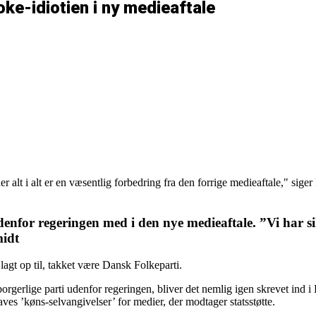
ke-idiotien i ny medieaftale
er alt i alt er en væsentlig forbedring fra den forrige medieaftale," si
denfor regeringen med i den nye medieaftale. ”Vi har s
midt
lagt op til, takket være Dansk Folkeparti.
orgerlige parti udenfor regeringen, bliver det nemlig igen skrevet ind 
laves ’køns-selvangivelser’ for medier, der modtager statsstøtte.