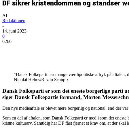
DF sikrer kristendommen og standser wo
Af
Redaktionen
-
14. juni 2023
0
6266
Del
"Dansk Folkeparti har mange værdipolitiske aftryk på aftalen, d
Nicolai Helms/Ritzau Scanpix
Dansk Folkeparti er som det eneste borgerlige parti u
siger Dansk Folkepartis formand, Morten Messersch
Den nye medieaftale er blevet mere borgerlig og national, end der var 
Som en del af aftalen, som Dansk Folkeparti er med i som det eneste b
kristne kulturarv. Samtidig har DF fået fjernet et krav om, at der skal 