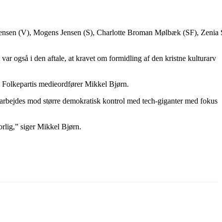
ørgensen (V), Mogens Jensen (S), Charlotte Broman Mølbæk (SF), Zeni
r også i den aftale, at kravet om formidling af den kristne kulturarv
sk Folkepartis medieordfører Mikkel Bjørn.
al arbejdes mod større demokratisk kontrol med tech-giganter med fokus
forlig,” siger Mikkel Bjørn.