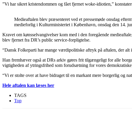
”Vi har sikret kristendommen og fået fjernet woke-idiotien,” konsta
Medieaftalen blev præsenteret ved et pressemøde onsdag efter
medieforlig i Kulturministeriet i København, onsdag den 14. j
Kravet om kønsselvangivelser kom med i den foregående medieaftale, s
blev fjernet fra DR’s public service-forpligtelse.
“Dansk Folkeparti har mange værdipolitiske aftryk på aftalen, der alt 
Han fremhæver også at DRs arkiv gøres frit tilgængeligt for alle borg
vigtigheden af ytringsfrihed som forudsætning for vores demokratiske s
“Vi er stolte over at have bidraget til en markant mere borgerlig og nat
Hele aftalen kan læses her
TAGS
Top
Del