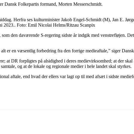
terer Dansk Folkepartis formand, Morten Messerschmidt.
middag. Herfra ses kulturminister Jakob Engel-Schmidt (M), Jan E. J
uni 2023.. Foto: Emil Nicolai Helms/Ritzau Scanpix
om den daværende S-regering sidste år indgik med venstrefløjen. Det va
i alt er en væsentlig forbedring fra den forrige medieaftale,” siger Dan
ere; at DR forpligtes på alsidighed i deres medievirksomhed; at der sk
amtale, og at de lokale og regionale medier i hele landet skal styrkes.
ional aftale, end hvad der ellers var lagt op til med afsæt i sidste medie