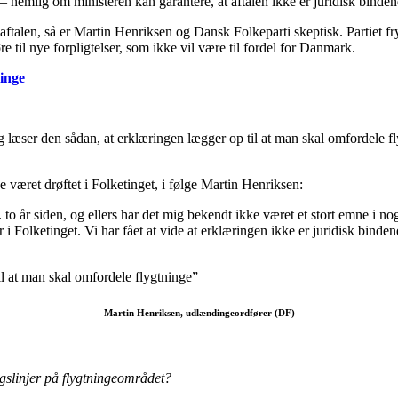
 nemlig om ministeren kan garantere, at aftalen ikke er juridisk binden
len, så er Martin Henriksen og Dansk Folkeparti skeptisk. Partiet fry
re til nye forpligtelser, som ikke vil være til fordel for Danmark.
inge
læser den sådan, at erklæringen lægger op til at man skal omfordele flyg
ke været drøftet i Folketinget, i følge Martin Henriksen:
to år siden, og ellers har det mig bekendt ikke været et stort emne i n
 Folketinget. Vi har fået at vide at erklæringen ikke er juridisk bindende
il at man skal omfordele flygtninge”
Martin Henriksen, udlændingeordfører (DF)
ngslinjer på flygtningeområdet?