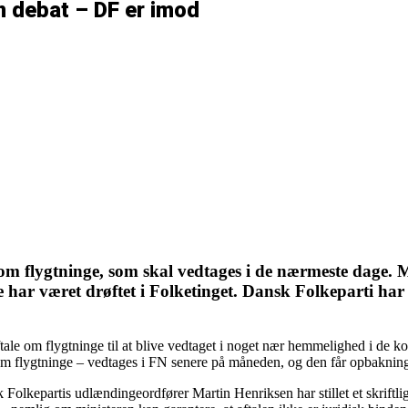
 debat – DF er imod
om flygtninge, som skal vedtages i de nærmeste dage. 
ar været drøftet i Folketinget. Dansk Folkeparti har nu
-aftale om flygtninge til at blive vedtaget i noget nær hemmelighed i d
m flygtninge – vedtages i FN senere på måneden, og den får opbakning
olkepartis udlændingeordfører Martin Henriksen har stillet et skriftlig