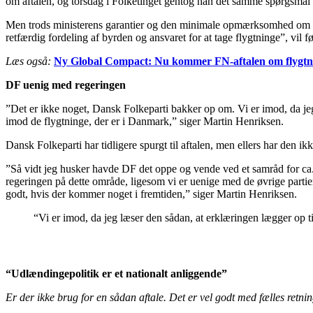
om aftalen, og torsdag i Folketinget gentog han det samme spørgsmål –
Men trods ministerens garantier og den minimale opmærksomhed om afta
retfærdig fordeling af byrden og ansvaret for at tage flygtninge”, vil fø
Læs også:
Ny Global Compact: Nu kommer FN-aftalen om flygtn
DF uenig med regeringen
”Det er ikke noget, Dansk Folkeparti bakker op om. Vi er imod, da jeg 
imod de flygtninge, der er i Danmark,” siger Martin Henriksen.
Dansk Folkeparti har tidligere spurgt til aftalen, men ellers har den ik
”Så vidt jeg husker havde DF det oppe og vende ved et samråd for ca. 
regeringen på dette område, ligesom vi er uenige med de øvrige partier i
godt, hvis der kommer noget i fremtiden,” siger Martin Henriksen.
“Vi er imod, da jeg læser den sådan, at erklæringen lægger op t
“Udlændingepolitik er et nationalt anliggende”
Er der ikke brug for en sådan aftale. Det er vel godt med fælles retni