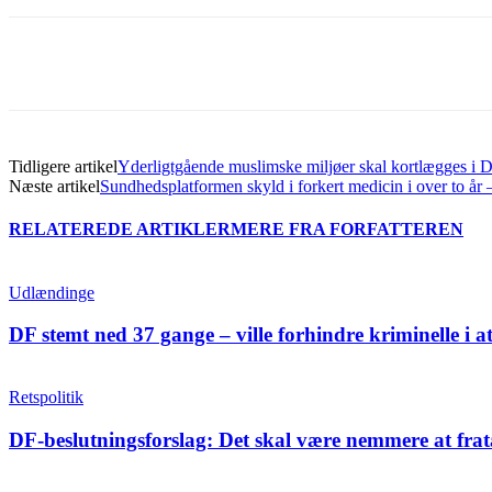
Del
Tidligere artikel
Yderligtgående muslimske miljøer skal kortlægges i
Næste artikel
Sundhedsplatformen skyld i forkert medicin i over to år –
RELATEREDE ARTIKLER
MERE FRA FORFATTEREN
Udlændinge
DF stemt ned 37 gange – ville forhindre kriminelle i a
Retspolitik
DF-beslutningsforslag: Det skal være nemmere at frat