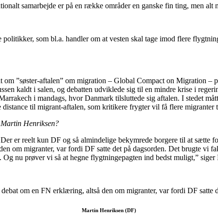
tionalt samarbejde er på en række områder en ganske fin ting, men alt
ale politikker, som bl.a. handler om at vesten skal tage imod flere flygt
sdebat om ”søster-aftalen” om migration – Global Compact on Migration –
sen kaldt i salen, og debatten udviklede sig til en mindre krise i reger
arrakech i mandags, hvor Danmark tilsluttede sig aftalen. I stedet måt
 distance til migrant-aftalen, som kritikere frygter vil få flere migranter
, Martin Henriksen?
 Der er reelt kun DF og så almindelige bekymrede borgere til at sætte fok
n om migranter, var fordi DF satte det på dagsorden. Det brugte vi fakt
t. Og nu prøver vi så at hegne flygtningepagten ind bedst muligt,” siger
e debat om en FN erklæring, altså den om migranter, var fordi DF satte 
Martin Henriksen (DF)