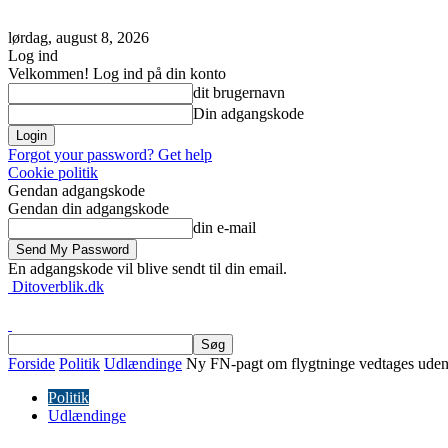
lørdag, august 8, 2026
Log ind
Velkommen! Log ind på din konto
dit brugernavn
Din adgangskode
Forgot your password? Get help
Cookie politik
Gendan adgangskode
Gendan din adgangskode
din e-mail
En adgangskode vil blive sendt til din email.
Ditoverblik.dk
Forside
Politik
Udlændinge
Ny FN-pagt om flygtninge vedtages uden
Politik
Udlændinge