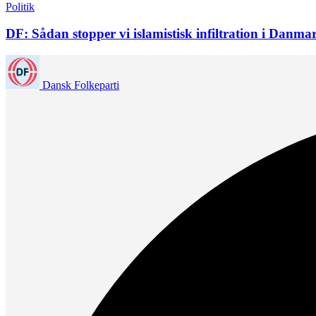
Politik
DF: Sådan stopper vi islamistisk infiltration i Danma
Dansk Folkeparti