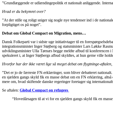
”Grundlæggende er udlændingepolitik et nationalt anliggende. Interna
Hvad er du bekymret over?
”At der stille og roligt sniger sig nogle nye tendenser ind i de nation
forpligtiget os på noget”.
Debat om Global Compact on Migration, mens…
Dansk Folkeparti var i sidste uge initiativtager til en forespørgsel
integrationsminister Inger Støjberg og statsminister Lars Løkke Rasmus
udviklingsminister Ulla Tørnæs begge meldte afbud til konferencen i M
spekuleret i, at Inger Støjbergs afbud skyldtes, at hun gerne ville holde
Hvorfor har der ikke været lige så meget debat om flygtninge-aftalen
”Det er jo de færreste FN-erklæringer, som bliver debatteret nationalt.
en sjælden gangs skyld fik en masse debat om en FN erklæring, altså de
mere om, hvad skiftende danske regeringer foretager sig international
Se aftalen:
Global Compact on refugees
“Hovedårsagen til at vi for en sjælden gangs skyld fik en mass