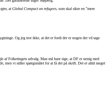
de. Det garanterede Inger Støjberg.
gter, at
Global Compact on refugees
, som skal sikre en ”mere
tninge. Og jeg tror ikke, at det er fordi der er nogen der vil tage
ogle af Folketingets udvalg. Man må bare sige, at DF er uenig med
, men vi stiller spørgsmålet for at få det på skrift. Det er altid meget