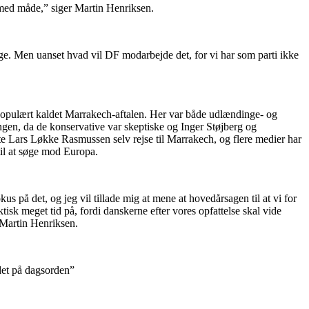
 med måde,” siger Martin Henriksen.
ninge. Men uanset hvad vil DF modarbejde det, for vi har som parti ikke
 populært kaldet Marrakech-aftalen. Her var både udlændinge- og
ingen, da de konservative var skeptiske og Inger Støjberg og
te Lars Løkke Rasmussen selv rejse til Marrakech, og flere medier har
 til at søge mod Europa.
us på det, og jeg vil tillade mig at mene at hovedårsagen til at vi for
isk meget tid på, fordi danskerne efter vores opfattelse skal vide
 Martin Henriksen.
det på dagsorden”