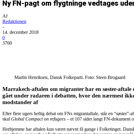
Ny FN-pagt om flygtninge vedtages uden
Af
Redaktionen
-
14. december 2018
0
3760
Del
Martin Henriksen, Dansk Folkeparti. Foto: Steen Brogaard
Marrakech-aftalen om migranter har en søster-aftale 
gået under radaren i debatten, hvor den nærmest ikke h
modstander af
Efter flere ugers heftig debat om FNs migrantaftale, står en “søster”
skal
Global Compact on refugees
– et 107 sider langt FN-dokument o
Herhjemme har aftalen kun været nævnt få gange i Folketinget. Dansk F