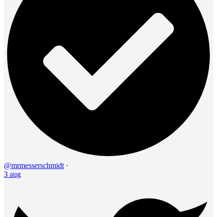
@mrmesserschmidt
·
3 aug