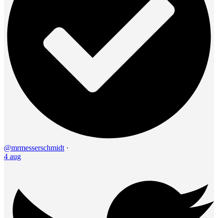
@mrmesserschmidt
·
4 aug