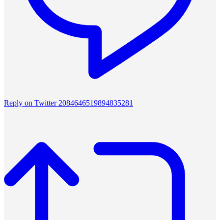
Reply on Twitter 2084646519894835281