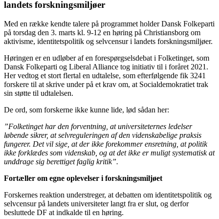
landets forskningsmiljøer
Med en række kendte talere på programmet holder Dansk Folkeparti
på torsdag den 3. marts kl. 9-12 en høring på Christiansborg om
aktivisme, identitetspolitik og selvcensur i landets forskningsmiljøer.
Høringen er en udløber af en forespørgselsdebat i Folketinget, som
Dansk Folkeparti og Liberal Alliance tog initiativ til i foråret 2021.
Her vedtog et stort flertal en udtalelse, som efterfølgende fik 3241
forskere til at skrive under på et krav om, at Socialdemokratiet trak
sin støtte til udtalelsen.
De ord, som forskerne ikke kunne lide, lød sådan her:
”Folketinget har den forventning, at universiteternes ledelser
løbende sikrer, at selvreguleringen af den videnskabelige praksis
fungerer. Det vil sige, at der ikke forekommer ensretning, at politik
ikke forklædes som videnskab, og at det ikke er muligt systematisk at
unddrage sig berettiget faglig kritik”.
Fortæller om egne oplevelser i forskningsmiljøet
Forskernes reaktion understreger, at debatten om identitetspolitik og
selvcensur på landets universiteter langt fra er slut, og derfor
besluttede DF at indkalde til en høring.