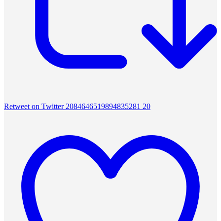
Retweet on Twitter 2084646519894835281
20