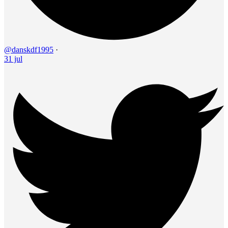
@danskdf1995
·
31 jul