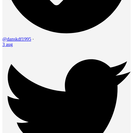
@danskdf1995
·
3 aug