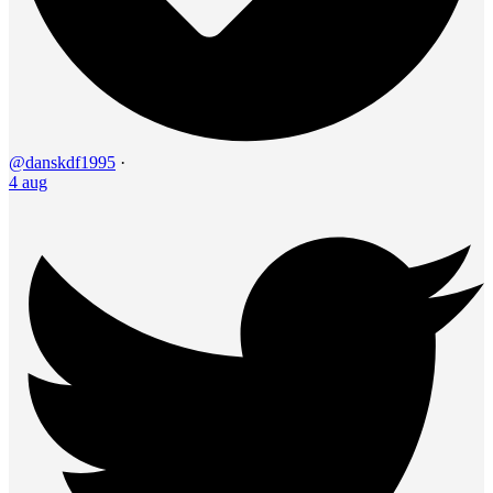
@danskdf1995
·
4 aug