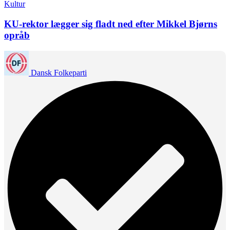
Kultur
KU-rektor lægger sig fladt ned efter Mikkel Bjørns
opråb
Dansk Folkeparti