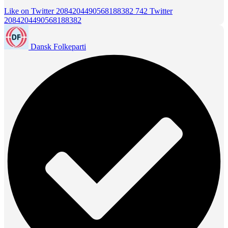
Like on Twitter 2084204490568188382
742
Twitter
2084204490568188382
Dansk Folkeparti