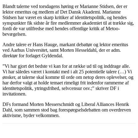
Blandt talerne ved torsdagens høring er Marianne Stidsen, der er
lektor emeritus og medlem af Det Dansk Akademi. Marianne
Stidsen har været en skarp kritiker af identitetspolitik, og hendes
synspunkter fik sidste år fire medlemmer akademiet til at trække sig,
fordi de var utilfredse med hendes offentlige kritik af Metoo-
bevægelsen.
Andre talere er Hans Hauge, markant debattør og lektor emeritus
ved Aarhus Universitet, samt Morten Hesseldahl, der er adm.
direktør for forlaget Gyldendal.
”Vi har gjort det bedste vi kan for at række ud til og inddrage alle.
Vi har således været i kontakt med i alt 25 potentielle talere (…) Vi
ønsker, at talerne skal komme til orde om netop deres oplevelser, og
har derfor valgt at holde temaet rimeligt frit indenfor rammerne af
identitetspolitik, ytringsfrihed, selvcensur osv.;” skriver DF i
invitationen.
DFs formand Morten Messerschmidt og Liberal Alliances Henrik
Dahl, som sammen stod bag forespørgselsdebatten om overdreven
aktivisme, byder velkommen.