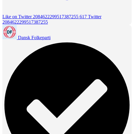
Like on Twitter 2084622299517387255
617
Twitter
2084622299517387255
Dansk Folkeparti