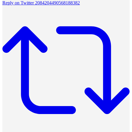
Reply on Twitter 2084204490568188382