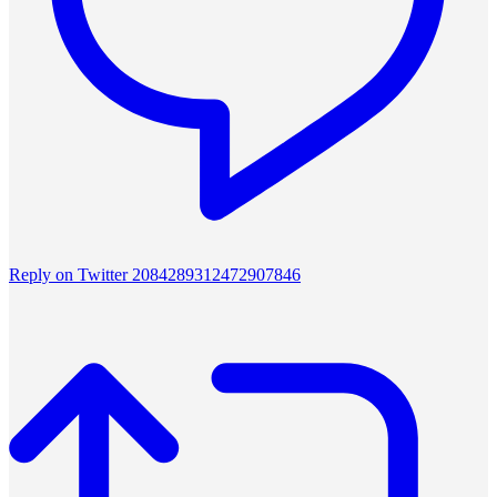
Reply on Twitter 2084289312472907846