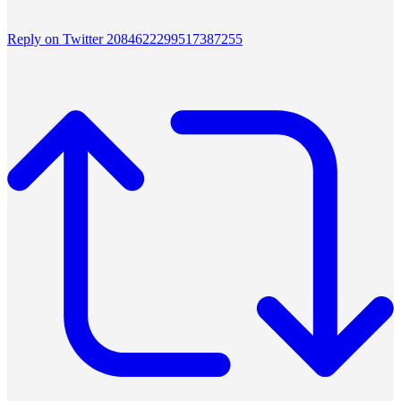
Reply on Twitter 2084622299517387255