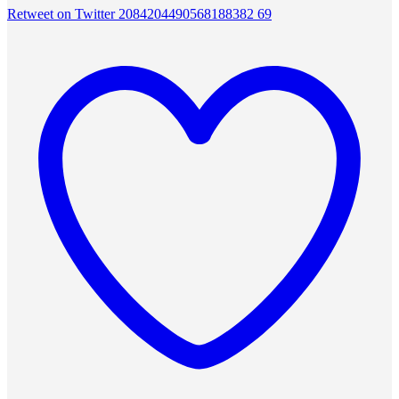
Retweet on Twitter 2084204490568188382
69