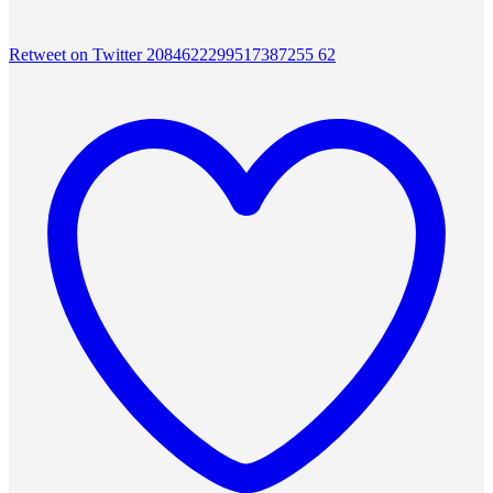
Retweet on Twitter 2084622299517387255
62