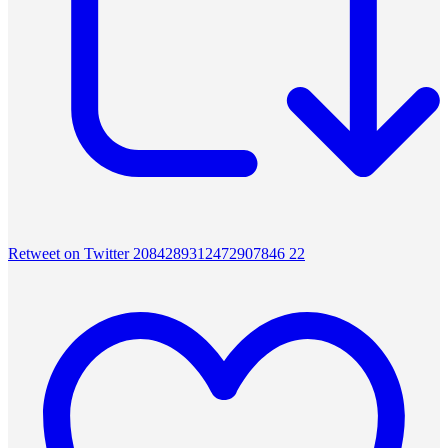
Retweet on Twitter 2084289312472907846
22